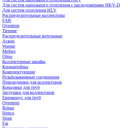
Для систем напольного отопления с расходомерами HKV-D
Для систем отопления HLV
Распределительные коллекторы
FAR
Oventrop
Tiemme
Распределительные котельные
Аскон
Warme
Meibes
Olrus
Коллекторные шкафы
Кронштейны
Комплектующие
Резьбозажимные соединения
Переходники для коллекторов
Концовки для труб
Заглушки для коллекторов
Евроконус для труб
Oventrop
Rehau
Henco
Stout
Far