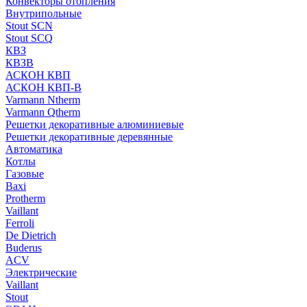
Конвекторы отопления
Внутрипольные
Stout SCN
Stout SCQ
КВЗ
КВЗВ
АСКОН КВП
АСКОН КВП-В
Varmann Ntherm
Varmann Qtherm
Решетки декоративные алюминиевые
Решетки декоративные деревянные
Автоматика
Котлы
Газовые
Baxi
Protherm
Vaillant
Ferroli
De Dietrich
Buderus
ACV
Электрические
Vaillant
Stout