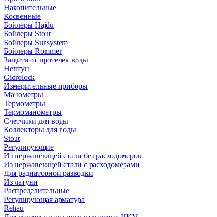
Накопительные
Косвенные
Бойлеры Hajdu
Бойлеры Stout
Бойлеры Sunsystem
Бойлеры Rommer
Защита от протечек воды
Нептун
Gidrolock
Измерительные приборы
Манометры
Термометры
Термоманометры
Счетчики для воды
Коллекторы для воды
Stout
Регулирующие
Из нержавеющей стали без расходомеров
Из нержавеющей стали с расходомерами
Для радиаторной разводки
Из латуни
Распределительные
Регулирующая арматура
Rehau
Для систем напольного отопления HKV