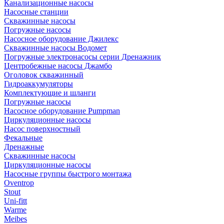
Канализационные насосы
Насосные станции
Скважинные насосы
Погружные насосы
Насосное оборудование Джилекс
Скважинные насосы Водомет
Погружные электронасосы серии Дренажник
Центробежные насосы Джамбо
Оголовок скважинный
Гидроаккумуляторы
Комплектующие и шланги
Погружные насосы
Насосное оборудование Pumpman
Циркуляционные насосы
Насос поверхностный
Фекальные
Дренажные
Скважинные насосы
Циркуляционные насосы
Насосные группы быстрого монтажа
Oventrop
Stout
Uni-fitt
Warme
Meibes