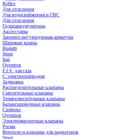
Reflex
Для отопления
Для водоснабжения и ГВС
Для отопления
Гидроаккумуляторы
Аксессуары
Запорно-регулирующая арматура
Шаровые краны
Bugatti
Stout
Itap
Oventrop
F.I.V. для газа
С электроприводом
Задвижки
Распределительные клапаны
Cмесительные клапаны
Термосмесительные клапаны
Балансировочные клапаны
Cimberio
Oventrop
Электромагнитные клапаны
Росма
Вентили и клапаны для радиаторов
Stout