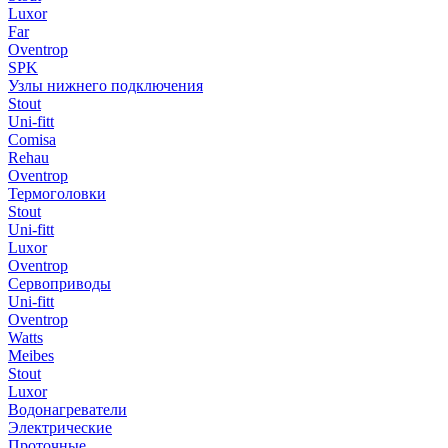
Luxor
Far
Oventrop
SPK
Узлы нижнего подключения
Stout
Uni-fitt
Comisa
Rehau
Oventrop
Термоголовки
Stout
Uni-fitt
Luxor
Oventrop
Сервоприводы
Uni-fitt
Oventrop
Watts
Meibes
Stout
Luxor
Водонагреватели
Электрические
Проточные