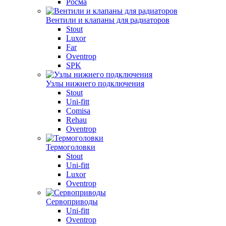
Росма
Вентили и клапаны для радиаторов
Stout
Luxor
Far
Oventrop
SPK
Узлы нижнего подключения
Stout
Uni-fitt
Comisa
Rehau
Oventrop
Термоголовки
Stout
Uni-fitt
Luxor
Oventrop
Сервоприводы
Uni-fitt
Oventrop