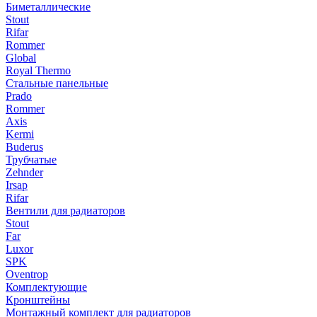
Биметаллические
Stout
Rifar
Rommer
Global
Royal Thermo
Стальные панельные
Prado
Rommer
Axis
Kermi
Buderus
Трубчатые
Zehnder
Irsap
Rifar
Вентили для радиаторов
Stout
Far
Luxor
SPK
Oventrop
Комплектующие
Кронштейны
Монтажный комплект для радиаторов