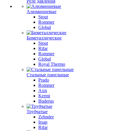
Реле давления
Алюминиевые
Stout
Rommer
Global
Биметаллические
Stout
Rifar
Rommer
Global
Royal Thermo
Стальные панельные
Prado
Rommer
Axis
Kermi
Buderus
Трубчатые
Zehnder
Irsap
Rifar