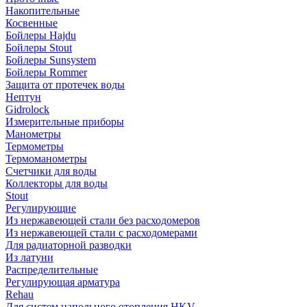
Накопительные
Косвенные
Бойлеры Hajdu
Бойлеры Stout
Бойлеры Sunsystem
Бойлеры Rommer
Защита от протечек воды
Нептун
Gidrolock
Измерительные приборы
Манометры
Термометры
Термоманометры
Счетчики для воды
Коллекторы для воды
Stout
Регулирующие
Из нержавеющей стали без расходомеров
Из нержавеющей стали с расходомерами
Для радиаторной разводки
Из латуни
Распределительные
Регулирующая арматура
Rehau
Для систем напольного отопления HKV