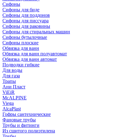
Сифоны
Сифoны для биде
Сифoны для поддонов
Сифoны для писсуара
Сифоны для раковины
Сифоны для стиральных машин
Сифоны бутылочные
Сифоны плоские
Обвязка для ванн
Обвязка для ванн полуавтомат
Обвязка для ванн автомат
Подводки гибкие
Для воды
Для газа
Трапы
Ани Пласт
ViEiR
McALPINE
Viega
AlcaPlast
Гофры сантехнические
Фановые трубы
Трубы и фитинги
Из сшитого полиэтилена
Трубы