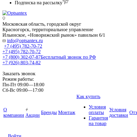
Подписка на рассылку
Московская область, городской округ
Красногорск, территориальное управление
Ильинское, «Новорижский рынок» павильон 6/1
info@optsantex.ru
+7 (495) 782-70-72
+7 (495) 782-70-72
+7 (800) 302-07-87
Бесплатный звонок по РФ
+7 (926) 803-74-82
Заказать звонок
Режим работы:
Пн-Пт 09:00—18:00
Сб-Вс 09:00—17:00
Как купить
Условия
О
Условия
Бренды
Монтаж
оплаты
От
компании
Акции
доставки
Гарантия
на товар
Войти