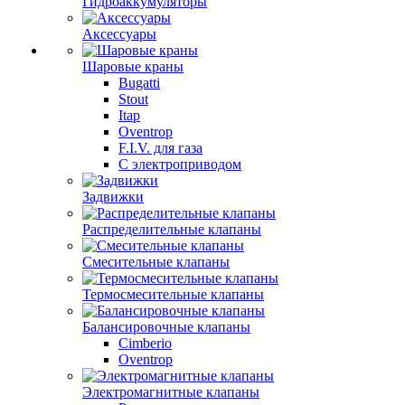
Гидроаккумуляторы
Аксессуары
Шаровые краны
Bugatti
Stout
Itap
Oventrop
F.I.V. для газа
С электроприводом
Задвижки
Распределительные клапаны
Cмесительные клапаны
Термосмесительные клапаны
Балансировочные клапаны
Cimberio
Oventrop
Электромагнитные клапаны