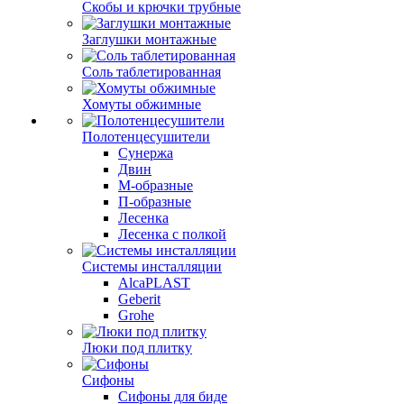
Скобы и крючки трубные
Заглушки монтажные
Соль таблетированная
Хомуты обжимные
Полотенцесушители
Сунержа
Двин
М-образные
П-образные
Лесенка
Лесенка с полкой
Системы инсталляции
AlcaPLAST
Geberit
Grohe
Люки под плитку
Сифоны
Сифoны для биде