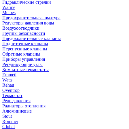
Гидравлические стрелки
Warme
Meibes
Предохранительная арматура
Редукторы давления воды
Воздухоотводчики
Группы безопасности
Предохранительные клапаны
Подпиточные клапаны
Перепускные клапаны
Обратные клапаны
Приборы управления
Регулирующие узлы
Комнатные термостаты
Emmeti
Watts
Rehau
Oventrop
Термостат
Реле давления
Радиаторы отопления
Алюминиевые
Stout
Rommer
Global