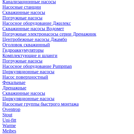
Канализационные насосы
Насосные станции
Скважинные насосы
Погружные насосы
Насосное оборудование Джилекс
Скважинные насосы Водомет
Погружные электронасосы серии Дренажник
Центробежные насосы Джамбо
Оголовок скважинный
Гидроаккумуляторы
Комплектующие и шланги
Погружные насосы
Насосное оборудование Pumpman
Циркуляционные насосы
Насос поверхностный
Фекальные
Дренажные
Скважинные насосы
Циркуляционные насосы
Насосные группы быстрого монтажа
Oventrop
Stout
Uni-fitt
Warme
Meibes