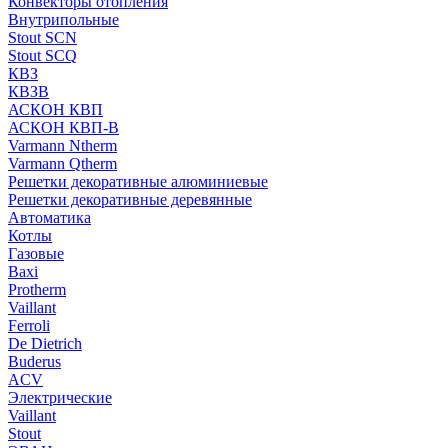
Конвекторы отопления
Внутрипольные
Stout SCN
Stout SCQ
КВЗ
КВЗВ
АСКОН КВП
АСКОН КВП-В
Varmann Ntherm
Varmann Qtherm
Решетки декоративные алюминиевые
Решетки декоративные деревянные
Автоматика
Котлы
Газовые
Baxi
Protherm
Vaillant
Ferroli
De Dietrich
Buderus
ACV
Электрические
Vaillant
Stout