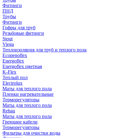
Фитинги
ПНД
Трубы
Фитинги
Гофры для труб
Резьбовые фитинги
Stout
Viega
Теплоизоляция для труб и теплого пола
Ecopenoflex
Energoflex
Energoflex цветная
K-Flex
Теплый пол
Electrolux
Маты для теплого пола
Пленки нагревательные
Терморегуляторы
Маты для теплого пола
Rehau
Маты для теплого пола
Греющие кабели
Терморегуляторы
Фильтры для очистки воды