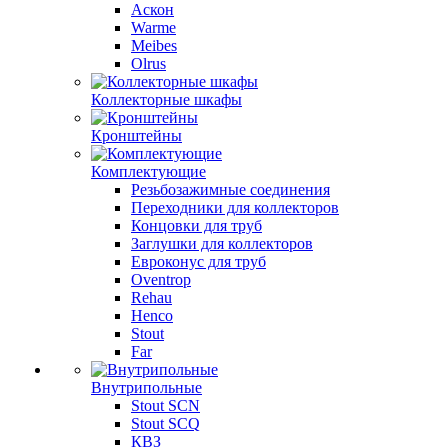
Аскон
Warme
Meibes
Olrus
Коллекторные шкафы
Кронштейны
Комплектующие
Резьбозажимные соединения
Переходники для коллекторов
Концовки для труб
Заглушки для коллекторов
Евроконус для труб
Oventrop
Rehau
Henco
Stout
Far
Внутрипольные
Stout SCN
Stout SCQ
КВЗ