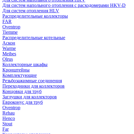
Для систем напольного отопления с расходомерами HKV-D
Для систем отопления HLV
Распределительные коллекторы
FAR
Oventrop
Tiemme
Распределительные котельные
Аскон
Warme
Meibes
Olrus
Коллекторные шкафы
Кронштейны
Комплектующие
Резьбозажимные соединения
Переходники для коллекторов
Концовки для труб
Заглушки для коллекторов
Евроконус для труб
Oventrop
Rehau
Henco
Stout
Far