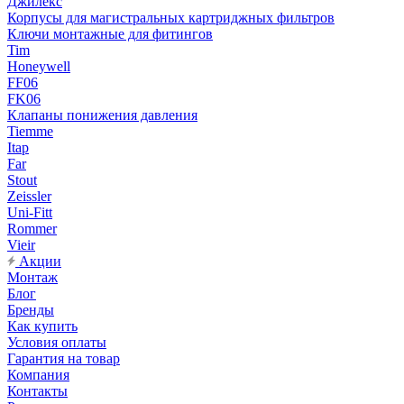
Джилекс
Корпусы для магистральных картриджных фильтров
Ключи монтажные для фитингов
Tim
Honeywell
FF06
FK06
Клапаны понижения давления
Tiemme
Itap
Far
Stout
Zeissler
Uni-Fitt
Rommer
Vieir
Акции
Монтаж
Блог
Бренды
Как купить
Условия оплаты
Гарантия на товар
Компания
Контакты