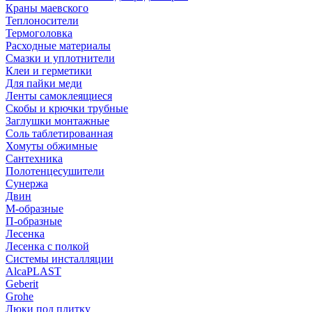
Краны маевского
Теплоносители
Термоголовка
Расходные материалы
Смазки и уплотнители
Клеи и герметики
Для пайки меди
Ленты самоклеящиеся
Скобы и крючки трубные
Заглушки монтажные
Соль таблетированная
Хомуты обжимные
Сантехника
Полотенцесушители
Сунержа
Двин
М-образные
П-образные
Лесенка
Лесенка с полкой
Системы инсталляции
AlcaPLAST
Geberit
Grohe
Люки под плитку