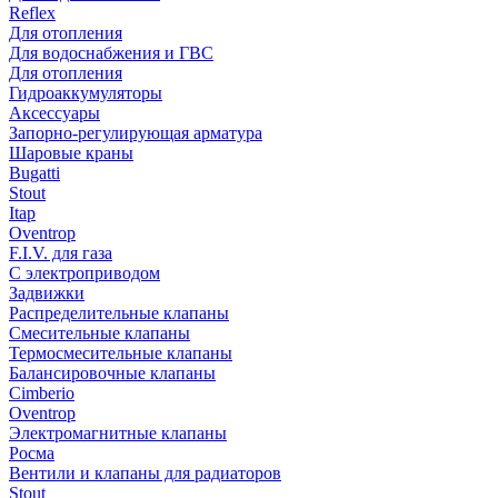
Reflex
Для отопления
Для водоснабжения и ГВС
Для отопления
Гидроаккумуляторы
Аксессуары
Запорно-регулирующая арматура
Шаровые краны
Bugatti
Stout
Itap
Oventrop
F.I.V. для газа
С электроприводом
Задвижки
Распределительные клапаны
Cмесительные клапаны
Термосмесительные клапаны
Балансировочные клапаны
Cimberio
Oventrop
Электромагнитные клапаны
Росма
Вентили и клапаны для радиаторов
Stout