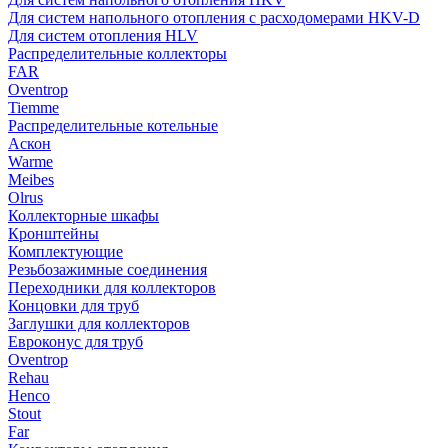
Для систем напольного отопления с расходомерами HKV-D
Для систем отопления HLV
Распределительные коллекторы
FAR
Oventrop
Tiemme
Распределительные котельные
Аскон
Warme
Meibes
Olrus
Коллекторные шкафы
Кронштейны
Комплектующие
Резьбозажимные соединения
Переходники для коллекторов
Концовки для труб
Заглушки для коллекторов
Евроконус для труб
Oventrop
Rehau
Henco
Stout
Far