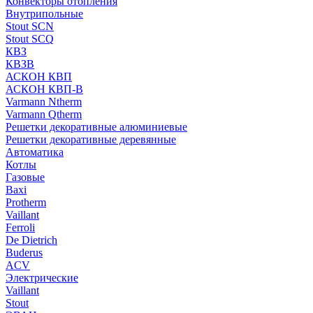
Конвекторы отопления
Внутрипольные
Stout SCN
Stout SCQ
КВЗ
КВЗВ
АСКОН КВП
АСКОН КВП-В
Varmann Ntherm
Varmann Qtherm
Решетки декоративные алюминиевые
Решетки декоративные деревянные
Автоматика
Котлы
Газовые
Baxi
Protherm
Vaillant
Ferroli
De Dietrich
Buderus
ACV
Электрические
Vaillant
Stout