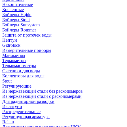
Накопительные
Косвенные
Бойлеры Hajdu
Бойлеры Stout
Бойлеры Sunsystem
Бойлеры Rommer
Защита от протечек воды
Нептун
Gidrolock
Измерительные приборы
Манометры
Термометры
Термоманометры
Счетчики для воды
Коллекторы для воды
Stout
Регулирующие
Из нержавеющей стали без расходомеров
Из нержавеющей стали с расходомерами
Для радиаторной разводки
Из латуни
Распределительные
Регулирующая арматура
Rehau
Для систем напольного отопления HKV