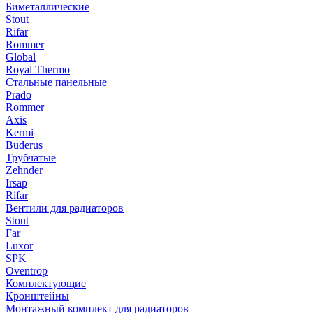
Биметаллические
Stout
Rifar
Rommer
Global
Royal Thermo
Стальные панельные
Prado
Rommer
Axis
Kermi
Buderus
Трубчатые
Zehnder
Irsap
Rifar
Вентили для радиаторов
Stout
Far
Luxor
SPK
Oventrop
Комплектующие
Кронштейны
Монтажный комплект для радиаторов