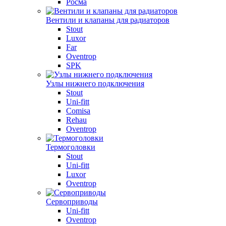
Росма
Вентили и клапаны для радиаторов
Stout
Luxor
Far
Oventrop
SPK
Узлы нижнего подключения
Stout
Uni-fitt
Comisa
Rehau
Oventrop
Термоголовки
Stout
Uni-fitt
Luxor
Oventrop
Сервоприводы
Uni-fitt
Oventrop