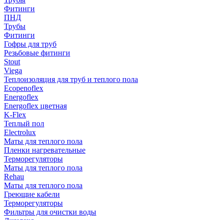
Фитинги
ПНД
Трубы
Фитинги
Гофры для труб
Резьбовые фитинги
Stout
Viega
Теплоизоляция для труб и теплого пола
Ecopenoflex
Energoflex
Energoflex цветная
K-Flex
Теплый пол
Electrolux
Маты для теплого пола
Пленки нагревательные
Терморегуляторы
Маты для теплого пола
Rehau
Маты для теплого пола
Греющие кабели
Терморегуляторы
Фильтры для очистки воды