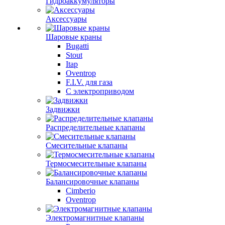
Гидроаккумуляторы
Аксессуары
Шаровые краны
Bugatti
Stout
Itap
Oventrop
F.I.V. для газа
С электроприводом
Задвижки
Распределительные клапаны
Cмесительные клапаны
Термосмесительные клапаны
Балансировочные клапаны
Cimberio
Oventrop
Электромагнитные клапаны