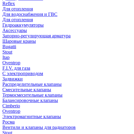
Reflex
Для отопления
Для водоснабжения и ГВС
Для отопления
Гидроаккумуляторы
Аксессуары
Запорно-регулирующая арматура
Шаровые краны
Bugatti
Stout
Itap
Oventrop
F.I.V. для газа
С электроприводом
Задвижки
Распределительные клапаны
Cмесительные клапаны
Термосмесительные клапаны
Балансировочные клапаны
Cimberio
Oventrop
Электромагнитные клапаны
Росма
Вентили и клапаны для радиаторов
Stout