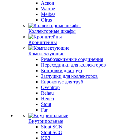
Аскон
Warme
Meibes
Olrus
Коллекторные шкафы
Кронштейны
Комплектующие
Резьбозажимные соединения
Переходники для коллекторов
Концовки для труб
Заглушки для коллекторов
Евроконус для труб
Oventrop
Rehau
Henco
Stout
Far
Внутрипольные
Stout SCN
Stout SCQ
КВЗ