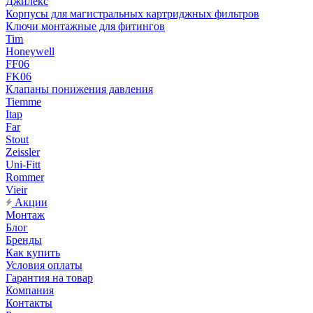
Джилекс
Корпусы для магистральных картриджных фильтров
Ключи монтажные для фитингов
Tim
Honeywell
FF06
FK06
Клапаны понижения давления
Tiemme
Itap
Far
Stout
Zeissler
Uni-Fitt
Rommer
Vieir
Акции
Монтаж
Блог
Бренды
Как купить
Условия оплаты
Гарантия на товар
Компания
Контакты