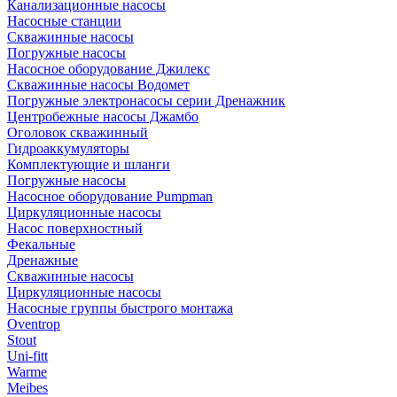
Канализационные насосы
Насосные станции
Скважинные насосы
Погружные насосы
Насосное оборудование Джилекс
Скважинные насосы Водомет
Погружные электронасосы серии Дренажник
Центробежные насосы Джамбо
Оголовок скважинный
Гидроаккумуляторы
Комплектующие и шланги
Погружные насосы
Насосное оборудование Pumpman
Циркуляционные насосы
Насос поверхностный
Фекальные
Дренажные
Скважинные насосы
Циркуляционные насосы
Насосные группы быстрого монтажа
Oventrop
Stout
Uni-fitt
Warme
Meibes