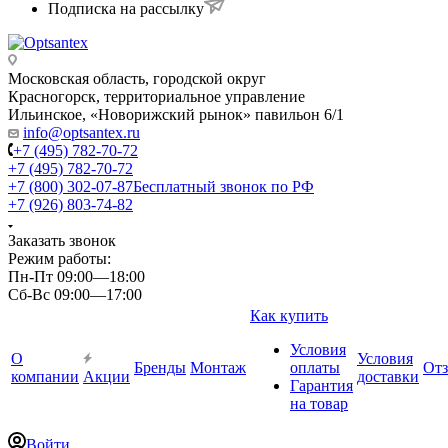
Подписка на рассылку
Московская область, городской округ
Красногорск, территориальное управление
Ильинское, «Новорижский рынок» павильон 6/1
info@optsantex.ru
+7 (495) 782-70-72
+7 (495) 782-70-72
+7 (800) 302-07-87
Бесплатный звонок по РФ
+7 (926) 803-74-82
Заказать звонок
Режим работы:
Пн-Пт 09:00—18:00
Сб-Вс 09:00—17:00
Как купить
Условия
О
Условия
Бренды
Монтаж
оплаты
От
компании
Акции
доставки
Гарантия
на товар
Войти