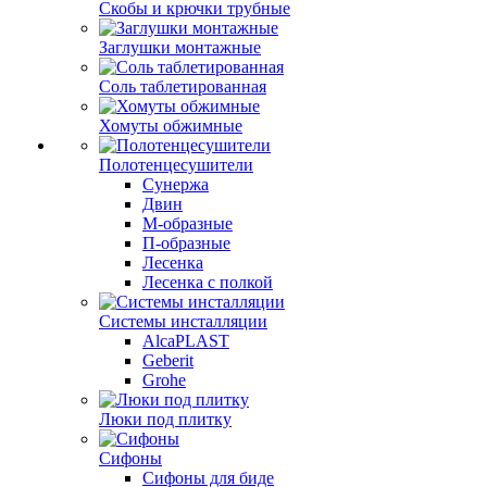
Скобы и крючки трубные
Заглушки монтажные
Соль таблетированная
Хомуты обжимные
Полотенцесушители
Сунержа
Двин
М-образные
П-образные
Лесенка
Лесенка с полкой
Системы инсталляции
AlcaPLAST
Geberit
Grohe
Люки под плитку
Сифоны
Сифoны для биде