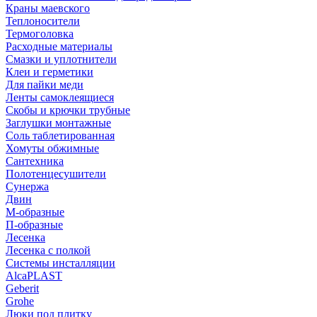
Краны маевского
Теплоносители
Термоголовка
Расходные материалы
Смазки и уплотнители
Клеи и герметики
Для пайки меди
Ленты самоклеящиеся
Скобы и крючки трубные
Заглушки монтажные
Соль таблетированная
Хомуты обжимные
Сантехника
Полотенцесушители
Сунержа
Двин
М-образные
П-образные
Лесенка
Лесенка с полкой
Системы инсталляции
AlcaPLAST
Geberit
Grohe
Люки под плитку