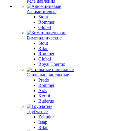
Реле давления
Алюминиевые
Stout
Rommer
Global
Биметаллические
Stout
Rifar
Rommer
Global
Royal Thermo
Стальные панельные
Prado
Rommer
Axis
Kermi
Buderus
Трубчатые
Zehnder
Irsap
Rifar