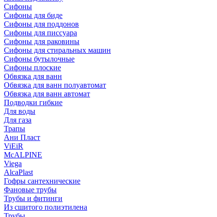
Сифоны
Сифoны для биде
Сифoны для поддонов
Сифoны для писсуара
Сифоны для раковины
Сифоны для стиральных машин
Сифоны бутылочные
Сифоны плоские
Обвязка для ванн
Обвязка для ванн полуавтомат
Обвязка для ванн автомат
Подводки гибкие
Для воды
Для газа
Трапы
Ани Пласт
ViEiR
McALPINE
Viega
AlcaPlast
Гофры сантехнические
Фановые трубы
Трубы и фитинги
Из сшитого полиэтилена
Трубы