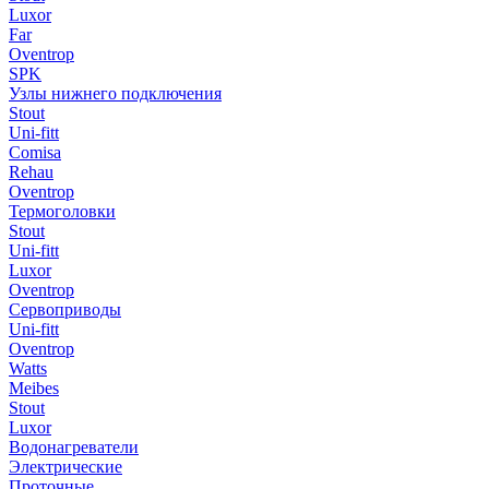
Luxor
Far
Oventrop
SPK
Узлы нижнего подключения
Stout
Uni-fitt
Comisa
Rehau
Oventrop
Термоголовки
Stout
Uni-fitt
Luxor
Oventrop
Сервоприводы
Uni-fitt
Oventrop
Watts
Meibes
Stout
Luxor
Водонагреватели
Электрические
Проточные