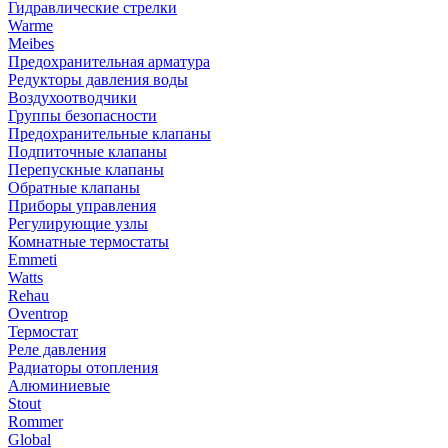
Гидравлические стрелки
Warme
Meibes
Предохранительная арматура
Редукторы давления воды
Воздухоотводчики
Группы безопасности
Предохранительные клапаны
Подпиточные клапаны
Перепускные клапаны
Обратные клапаны
Приборы управления
Регулирующие узлы
Комнатные термостаты
Emmeti
Watts
Rehau
Oventrop
Термостат
Реле давления
Радиаторы отопления
Алюминиевые
Stout
Rommer
Global