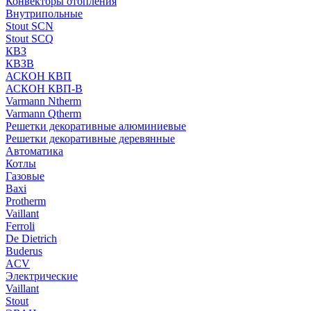
Конвекторы отопления
Внутрипольные
Stout SCN
Stout SCQ
КВЗ
КВЗВ
АСКОН КВП
АСКОН КВП-В
Varmann Ntherm
Varmann Qtherm
Решетки декоративные алюминиевые
Решетки декоративные деревянные
Автоматика
Котлы
Газовые
Baxi
Protherm
Vaillant
Ferroli
De Dietrich
Buderus
ACV
Электрические
Vaillant
Stout