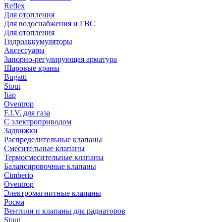
Reflex
Для отопления
Для водоснабжения и ГВС
Для отопления
Гидроаккумуляторы
Аксессуары
Запорно-регулирующая арматура
Шаровые краны
Bugatti
Stout
Itap
Oventrop
F.I.V. для газа
С электроприводом
Задвижки
Распределительные клапаны
Cмесительные клапаны
Термосмесительные клапаны
Балансировочные клапаны
Cimberio
Oventrop
Электромагнитные клапаны
Росма
Вентили и клапаны для радиаторов
Stout