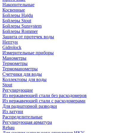
Накопительные
Косвенные
Бойлеры Hajdu
Бойлеры Stout
Бойлеры Sunsystem
Бойлеры Rommer
Защита от протечек воды
Нептун
Gidrolock
Измерительные приборы
Манометры
Термометры
Термоманометры
Счетчики для воды
Коллекторы для воды
Stout
Регулирующие
Из нержавеющей стали без расходомеров
Из нержавеющей стали с расходомерами
Для радиаторной разводки
Из латуни
Распределительные
Регулирующая арматура
Rehau
Для систем напольного отопления HKV