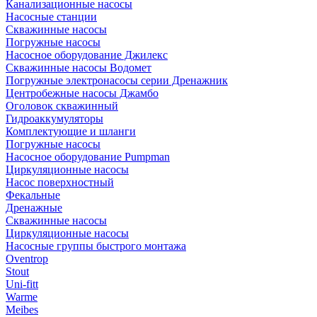
Канализационные насосы
Насосные станции
Скважинные насосы
Погружные насосы
Насосное оборудование Джилекс
Скважинные насосы Водомет
Погружные электронасосы серии Дренажник
Центробежные насосы Джамбо
Оголовок скважинный
Гидроаккумуляторы
Комплектующие и шланги
Погружные насосы
Насосное оборудование Pumpman
Циркуляционные насосы
Насос поверхностный
Фекальные
Дренажные
Скважинные насосы
Циркуляционные насосы
Насосные группы быстрого монтажа
Oventrop
Stout
Uni-fitt
Warme
Meibes