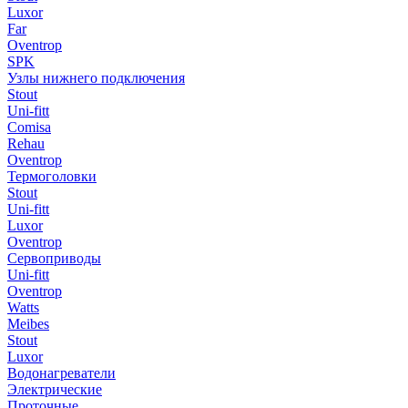
Luxor
Far
Oventrop
SPK
Узлы нижнего подключения
Stout
Uni-fitt
Comisa
Rehau
Oventrop
Термоголовки
Stout
Uni-fitt
Luxor
Oventrop
Сервоприводы
Uni-fitt
Oventrop
Watts
Meibes
Stout
Luxor
Водонагреватели
Электрические
Проточные