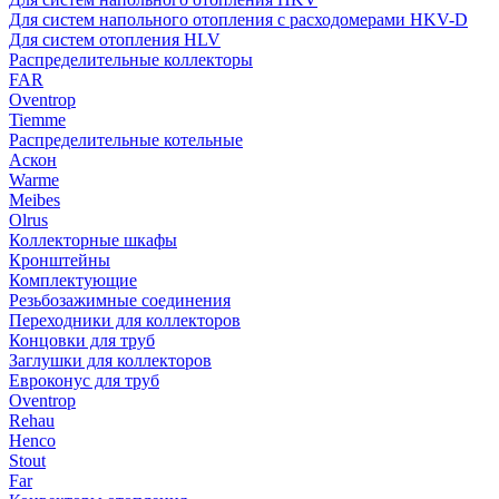
Для систем напольного отопления с расходомерами HKV-D
Для систем отопления HLV
Распределительные коллекторы
FAR
Oventrop
Tiemme
Распределительные котельные
Аскон
Warme
Meibes
Olrus
Коллекторные шкафы
Кронштейны
Комплектующие
Резьбозажимные соединения
Переходники для коллекторов
Концовки для труб
Заглушки для коллекторов
Евроконус для труб
Oventrop
Rehau
Henco
Stout
Far