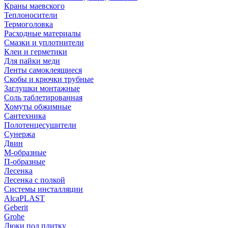
Краны маевского
Теплоносители
Термоголовка
Расходные материалы
Смазки и уплотнители
Клеи и герметики
Для пайки меди
Ленты самоклеящиеся
Скобы и крючки трубные
Заглушки монтажные
Соль таблетированная
Хомуты обжимные
Сантехника
Полотенцесушители
Сунержа
Двин
М-образные
П-образные
Лесенка
Лесенка с полкой
Системы инсталляции
AlcaPLAST
Geberit
Grohe
Люки под плитку