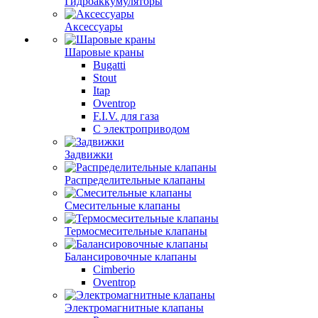
Гидроаккумуляторы
Аксессуары
Шаровые краны
Bugatti
Stout
Itap
Oventrop
F.I.V. для газа
С электроприводом
Задвижки
Распределительные клапаны
Cмесительные клапаны
Термосмесительные клапаны
Балансировочные клапаны
Cimberio
Oventrop
Электромагнитные клапаны