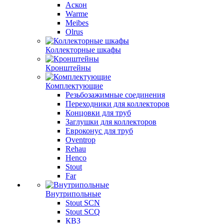
Аскон
Warme
Meibes
Olrus
Коллекторные шкафы
Кронштейны
Комплектующие
Резьбозажимные соединения
Переходники для коллекторов
Концовки для труб
Заглушки для коллекторов
Евроконус для труб
Oventrop
Rehau
Henco
Stout
Far
Внутрипольные
Stout SCN
Stout SCQ
КВЗ