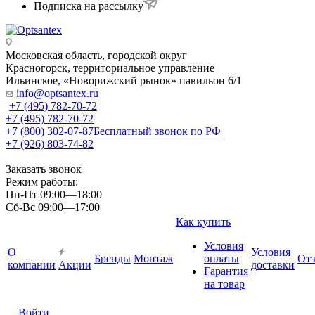
Подписка на рассылку
Московская область, городской округ
Красногорск, территориальное управление
Ильинское, «Новорижский рынок» павильон 6/1
info@optsantex.ru
+7 (495) 782-70-72
+7 (495) 782-70-72
+7 (800) 302-07-87
Бесплатный звонок по РФ
+7 (926) 803-74-82
Заказать звонок
Режим работы:
Пн-Пт 09:00—18:00
Сб-Вс 09:00—17:00
Как купить
Условия
О
Условия
Бренды
Монтаж
оплаты
От
компании
Акции
доставки
Гарантия
на товар
Войти