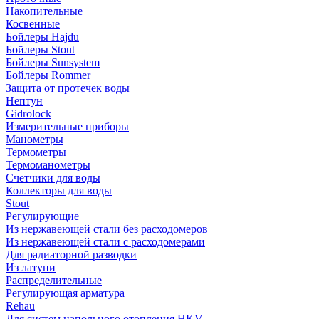
Накопительные
Косвенные
Бойлеры Hajdu
Бойлеры Stout
Бойлеры Sunsystem
Бойлеры Rommer
Защита от протечек воды
Нептун
Gidrolock
Измерительные приборы
Манометры
Термометры
Термоманометры
Счетчики для воды
Коллекторы для воды
Stout
Регулирующие
Из нержавеющей стали без расходомеров
Из нержавеющей стали с расходомерами
Для радиаторной разводки
Из латуни
Распределительные
Регулирующая арматура
Rehau
Для систем напольного отопления HKV