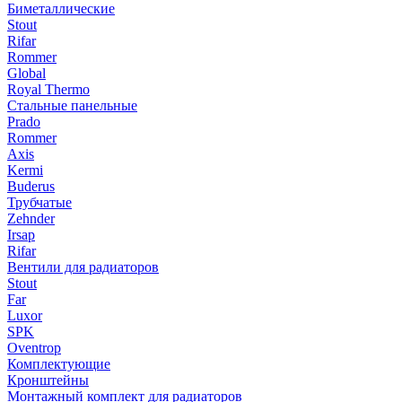
Биметаллические
Stout
Rifar
Rommer
Global
Royal Thermo
Стальные панельные
Prado
Rommer
Axis
Kermi
Buderus
Трубчатые
Zehnder
Irsap
Rifar
Вентили для радиаторов
Stout
Far
Luxor
SPK
Oventrop
Комплектующие
Кронштейны
Монтажный комплект для радиаторов