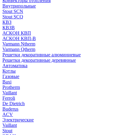
Конвекторы отопления
Внутрипольные
Stout SCN
Stout SCQ
КВЗ
КВЗВ
АСКОН КВП
АСКОН КВП-В
Varmann Ntherm
Varmann Qtherm
Решетки декоративные алюминиевые
Решетки декоративные деревянные
Автоматика
Котлы
Газовые
Baxi
Protherm
Vaillant
Ferroli
De Dietrich
Buderus
ACV
Электрические
Vaillant
Stout