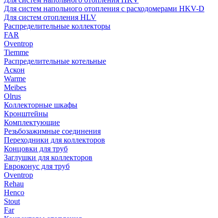
Для систем напольного отопления с расходомерами HKV-D
Для систем отопления HLV
Распределительные коллекторы
FAR
Oventrop
Tiemme
Распределительные котельные
Аскон
Warme
Meibes
Olrus
Коллекторные шкафы
Кронштейны
Комплектующие
Резьбозажимные соединения
Переходники для коллекторов
Концовки для труб
Заглушки для коллекторов
Евроконус для труб
Oventrop
Rehau
Henco
Stout
Far