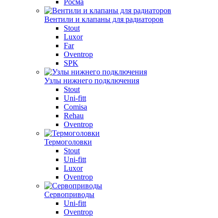
Росма
Вентили и клапаны для радиаторов
Stout
Luxor
Far
Oventrop
SPK
Узлы нижнего подключения
Stout
Uni-fitt
Comisa
Rehau
Oventrop
Термоголовки
Stout
Uni-fitt
Luxor
Oventrop
Сервоприводы
Uni-fitt
Oventrop