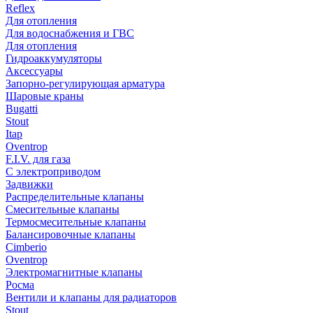
Reflex
Для отопления
Для водоснабжения и ГВС
Для отопления
Гидроаккумуляторы
Аксессуары
Запорно-регулирующая арматура
Шаровые краны
Bugatti
Stout
Itap
Oventrop
F.I.V. для газа
С электроприводом
Задвижки
Распределительные клапаны
Cмесительные клапаны
Термосмесительные клапаны
Балансировочные клапаны
Cimberio
Oventrop
Электромагнитные клапаны
Росма
Вентили и клапаны для радиаторов
Stout