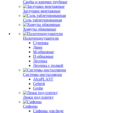
Скобы и крючки трубные
Заглушки монтажные
Соль таблетированная
Хомуты обжимные
Полотенцесушители
Сунержа
Двин
М-образные
П-образные
Лесенка
Лесенка с полкой
Системы инсталляции
AlcaPLAST
Geberit
Grohe
Люки под плитку
Сифоны
Сифoны для биде