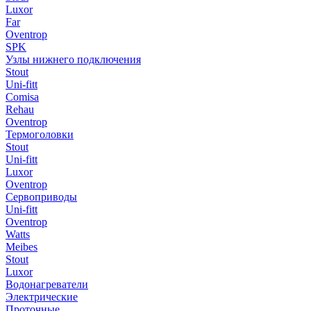
Luxor
Far
Oventrop
SPK
Узлы нижнего подключения
Stout
Uni-fitt
Comisa
Rehau
Oventrop
Термоголовки
Stout
Uni-fitt
Luxor
Oventrop
Сервоприводы
Uni-fitt
Oventrop
Watts
Meibes
Stout
Luxor
Водонагреватели
Электрические
Проточные