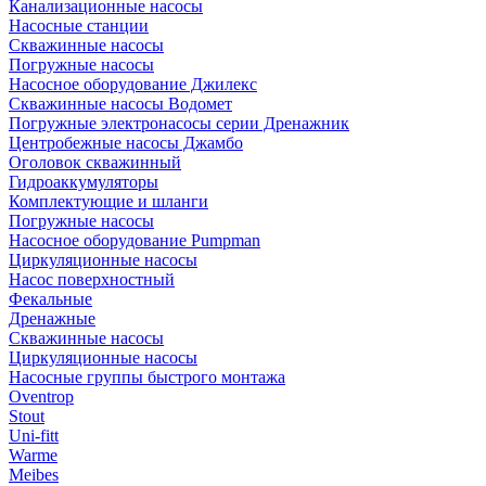
Канализационные насосы
Насосные станции
Скважинные насосы
Погружные насосы
Насосное оборудование Джилекс
Скважинные насосы Водомет
Погружные электронасосы серии Дренажник
Центробежные насосы Джамбо
Оголовок скважинный
Гидроаккумуляторы
Комплектующие и шланги
Погружные насосы
Насосное оборудование Pumpman
Циркуляционные насосы
Насос поверхностный
Фекальные
Дренажные
Скважинные насосы
Циркуляционные насосы
Насосные группы быстрого монтажа
Oventrop
Stout
Uni-fitt
Warme
Meibes