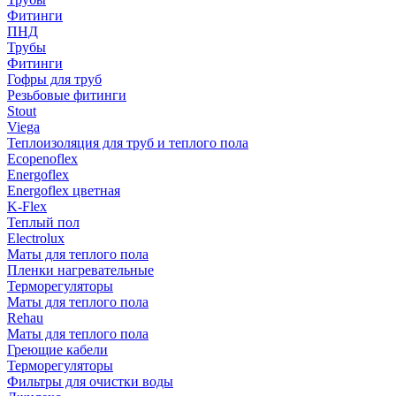
Фитинги
ПНД
Трубы
Фитинги
Гофры для труб
Резьбовые фитинги
Stout
Viega
Теплоизоляция для труб и теплого пола
Ecopenoflex
Energoflex
Energoflex цветная
K-Flex
Теплый пол
Electrolux
Маты для теплого пола
Пленки нагревательные
Терморегуляторы
Маты для теплого пола
Rehau
Маты для теплого пола
Греющие кабели
Терморегуляторы
Фильтры для очистки воды