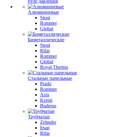
Реле давления
Алюминиевые
Stout
Rommer
Global
Биметаллические
Stout
Rifar
Rommer
Global
Royal Thermo
Стальные панельные
Prado
Rommer
Axis
Kermi
Buderus
Трубчатые
Zehnder
Irsap
Rifar