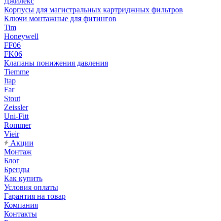
Джилекс
Корпусы для магистральных картриджных фильтров
Ключи монтажные для фитингов
Tim
Honeywell
FF06
FK06
Клапаны понижения давления
Tiemme
Itap
Far
Stout
Zeissler
Uni-Fitt
Rommer
Vieir
Акции
Монтаж
Блог
Бренды
Как купить
Условия оплаты
Гарантия на товар
Компания
Контакты