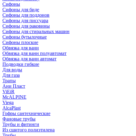
Сифоны
Сифoны для биде
Сифoны для поддонов
Сифoны для писсуара
Сифоны для раковины
Сифоны для стиральных машин
Сифоны бутылочные
Сифоны плоские
Обвязка для ванн
Обвязка для ванн полуавтомат
Обвязка для ванн автомат
Подводки гибкие
Для воды
Для газа
Трапы
Ани Пласт
ViEiR
McALPINE
Viega
AlcaPlast
Гофры сантехнические
Фановые трубы
Трубы и фитинги
Из сшитого полиэтилена
Трубы