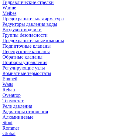
Гидравлические стрелки
Warme
Meibes
Предохранительная арматура
Редукторы давления воды
Воздухоотводчики
Группы безопасности
Предохранительные клапаны
Подпиточные клапаны
Перепускные клапаны
Обратные клапаны
Приборы управления
Регулирующие узлы
Комнатные термостаты
Emmeti
Watts
Rehau
Oventrop
Термостат
Реле давления
Радиаторы отопления
Алюминиевые
Stout
Rommer
Global