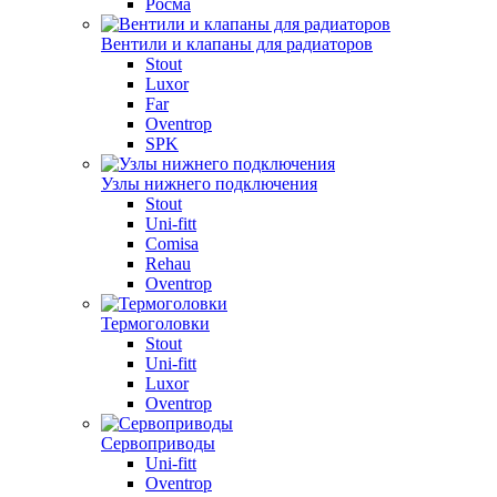
Росма
Вентили и клапаны для радиаторов
Stout
Luxor
Far
Oventrop
SPK
Узлы нижнего подключения
Stout
Uni-fitt
Comisa
Rehau
Oventrop
Термоголовки
Stout
Uni-fitt
Luxor
Oventrop
Сервоприводы
Uni-fitt
Oventrop