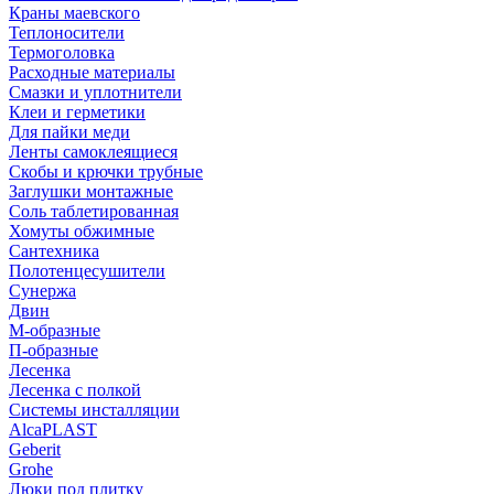
Краны маевского
Теплоносители
Термоголовка
Расходные материалы
Смазки и уплотнители
Клеи и герметики
Для пайки меди
Ленты самоклеящиеся
Скобы и крючки трубные
Заглушки монтажные
Соль таблетированная
Хомуты обжимные
Сантехника
Полотенцесушители
Сунержа
Двин
М-образные
П-образные
Лесенка
Лесенка с полкой
Системы инсталляции
AlcaPLAST
Geberit
Grohe
Люки под плитку