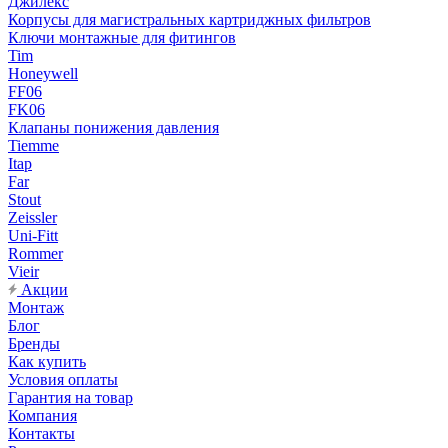
Джилекс
Корпусы для магистральных картриджных фильтров
Ключи монтажные для фитингов
Tim
Honeywell
FF06
FK06
Клапаны понижения давления
Tiemme
Itap
Far
Stout
Zeissler
Uni-Fitt
Rommer
Vieir
Акции
Монтаж
Блог
Бренды
Как купить
Условия оплаты
Гарантия на товар
Компания
Контакты