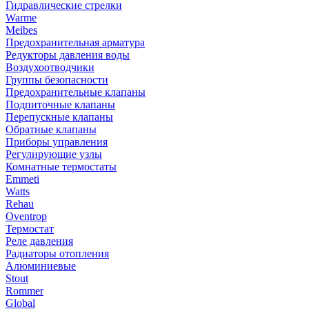
Гидравлические стрелки
Warme
Meibes
Предохранительная арматура
Редукторы давления воды
Воздухоотводчики
Группы безопасности
Предохранительные клапаны
Подпиточные клапаны
Перепускные клапаны
Обратные клапаны
Приборы управления
Регулирующие узлы
Комнатные термостаты
Emmeti
Watts
Rehau
Oventrop
Термостат
Реле давления
Радиаторы отопления
Алюминиевые
Stout
Rommer
Global