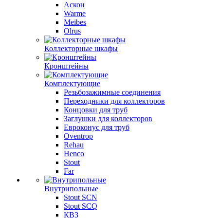
Аскон
Warme
Meibes
Olrus
Коллекторные шкафы
Кронштейны
Комплектующие
Резьбозажимные соединения
Переходники для коллекторов
Концовки для труб
Заглушки для коллекторов
Евроконус для труб
Oventrop
Rehau
Henco
Stout
Far
Внутрипольные
Stout SCN
Stout SCQ
КВЗ