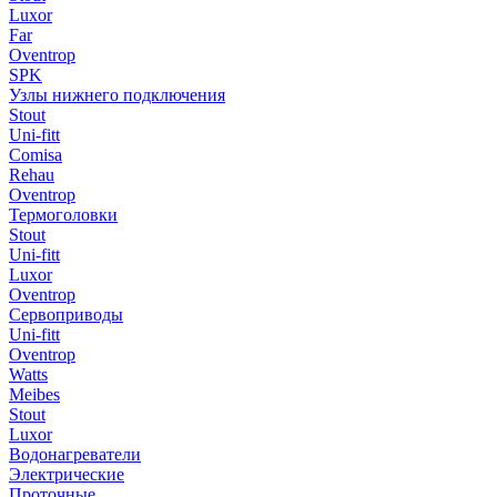
Luxor
Far
Oventrop
SPK
Узлы нижнего подключения
Stout
Uni-fitt
Comisa
Rehau
Oventrop
Термоголовки
Stout
Uni-fitt
Luxor
Oventrop
Сервоприводы
Uni-fitt
Oventrop
Watts
Meibes
Stout
Luxor
Водонагреватели
Электрические
Проточные