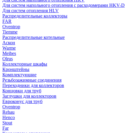
Для систем напольного отопления с расходомерами HKV-D
Для систем отопления HLV
Распределительные коллекторы
FAR
Oventrop
Tiemme
Распределительные котельные
Аскон
Warme
Meibes
Olrus
Коллекторные шкафы
Кронштейны
Комплектующие
Резьбозажимные соединения
Переходники для коллекторов
Концовки для труб
Заглушки для коллекторов
Евроконус для труб
Oventrop
Rehau
Henco
Stout
Far