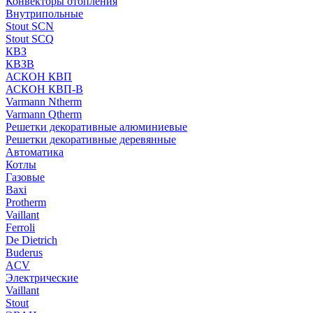
Конвекторы отопления
Внутрипольные
Stout SCN
Stout SCQ
КВЗ
КВЗВ
АСКОН КВП
АСКОН КВП-В
Varmann Ntherm
Varmann Qtherm
Решетки декоративные алюминиевые
Решетки декоративные деревянные
Автоматика
Котлы
Газовые
Baxi
Protherm
Vaillant
Ferroli
De Dietrich
Buderus
ACV
Электрические
Vaillant
Stout