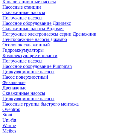
Канализационные насосы
Насосные станции
Скважинные насосы
Погружные насосы
Насосное оборудование Джилекс
Скважинные насосы Водомет
Погружные электронасосы серии Дренажник
Центробежные насосы Джамбо
Оголовок скважинный
Гидроаккумуляторы
Комплектующие и шланги
Погружные насосы
Насосное оборудование Pumpman
Циркуляционные насосы
Насос поверхностный
Фекальные
Дренажные
Скважинные насосы
Циркуляционные насосы
Насосные группы быстрого монтажа
Oventrop
Stout
Uni-fitt
Warme
Meibes