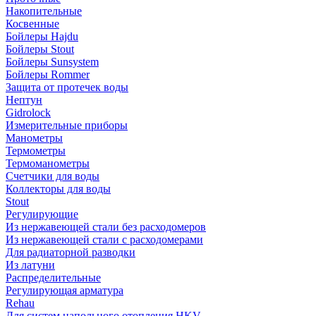
Накопительные
Косвенные
Бойлеры Hajdu
Бойлеры Stout
Бойлеры Sunsystem
Бойлеры Rommer
Защита от протечек воды
Нептун
Gidrolock
Измерительные приборы
Манометры
Термометры
Термоманометры
Счетчики для воды
Коллекторы для воды
Stout
Регулирующие
Из нержавеющей стали без расходомеров
Из нержавеющей стали с расходомерами
Для радиаторной разводки
Из латуни
Распределительные
Регулирующая арматура
Rehau
Для систем напольного отопления HKV