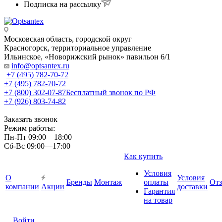
Подписка на рассылку
Московская область, городской округ
Красногорск, территориальное управление
Ильинское, «Новорижский рынок» павильон 6/1
info@optsantex.ru
+7 (495) 782-70-72
+7 (495) 782-70-72
+7 (800) 302-07-87
Бесплатный звонок по РФ
+7 (926) 803-74-82
Заказать звонок
Режим работы:
Пн-Пт 09:00—18:00
Сб-Вс 09:00—17:00
Как купить
Условия
О
Условия
Бренды
Монтаж
оплаты
От
компании
Акции
доставки
Гарантия
на товар
Войти