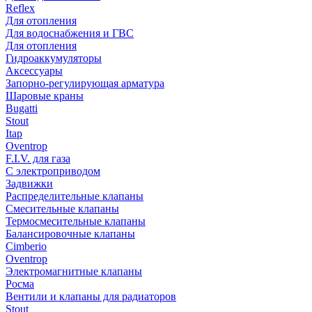
Reflex
Для отопления
Для водоснабжения и ГВС
Для отопления
Гидроаккумуляторы
Аксессуары
Запорно-регулирующая арматура
Шаровые краны
Bugatti
Stout
Itap
Oventrop
F.I.V. для газа
С электроприводом
Задвижки
Распределительные клапаны
Cмесительные клапаны
Термосмесительные клапаны
Балансировочные клапаны
Cimberio
Oventrop
Электромагнитные клапаны
Росма
Вентили и клапаны для радиаторов
Stout