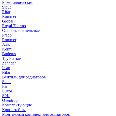
Биметаллические
Stout
Rifar
Rommer
Global
Royal Thermo
Стальные панельные
Prado
Rommer
Axis
Kermi
Buderus
Трубчатые
Zehnder
Irsap
Rifar
Вентили для радиаторов
Stout
Far
Luxor
SPK
Oventrop
Комплектующие
Кронштейны
Монтажный комплект для радиаторов