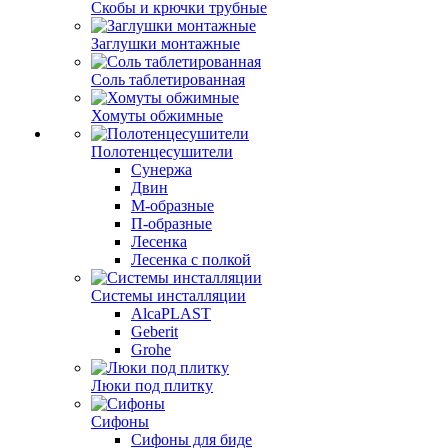
Скобы и крючки трубные
Заглушки монтажные
Соль таблетированная
Хомуты обжимные
Полотенцесушители
Сунержа
Двин
М-образные
П-образные
Лесенка
Лесенка с полкой
Системы инсталляции
AlcaPLAST
Geberit
Grohe
Люки под плитку
Сифоны
Сифoны для биде