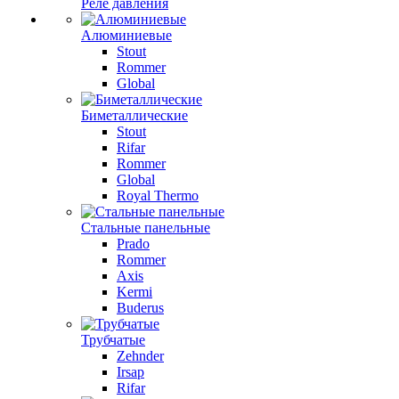
Реле давления
Алюминиевые
Stout
Rommer
Global
Биметаллические
Stout
Rifar
Rommer
Global
Royal Thermo
Стальные панельные
Prado
Rommer
Axis
Kermi
Buderus
Трубчатые
Zehnder
Irsap
Rifar