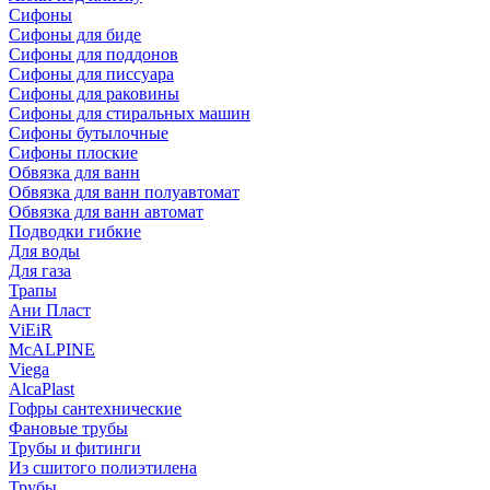
Сифоны
Сифoны для биде
Сифoны для поддонов
Сифoны для писсуара
Сифоны для раковины
Сифоны для стиральных машин
Сифоны бутылочные
Сифоны плоские
Обвязка для ванн
Обвязка для ванн полуавтомат
Обвязка для ванн автомат
Подводки гибкие
Для воды
Для газа
Трапы
Ани Пласт
ViEiR
McALPINE
Viega
AlcaPlast
Гофры сантехнические
Фановые трубы
Трубы и фитинги
Из сшитого полиэтилена
Трубы