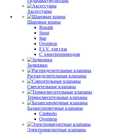
Гидроаккумуляторы
Аксессуары
Шаровые краны
Bugatti
Stout
Itap
Oventrop
F.I.V. для газа
С электроприводом
Задвижки
Распределительные клапаны
Cмесительные клапаны
Термосмесительные клапаны
Балансировочные клапаны
Cimberio
Oventrop
Электромагнитные клапаны