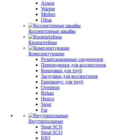
Аскон
Warme
Meibes
Olrus
Коллекторные шкафы
Кронштейны
Комплектующие
Резьбозажимные соединения
Переходники для коллекторов
Концовки для труб
Заглушки для коллекторов
Евроконус для труб
Oventrop
Rehau
Henco
Stout
Far
Внутрипольные
Stout SCN
Stout SCQ
КВЗ