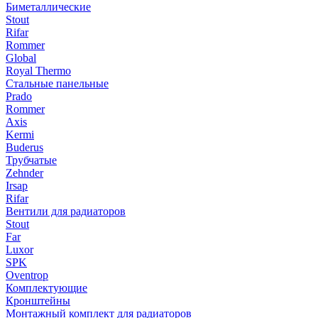
Биметаллические
Stout
Rifar
Rommer
Global
Royal Thermo
Стальные панельные
Prado
Rommer
Axis
Kermi
Buderus
Трубчатые
Zehnder
Irsap
Rifar
Вентили для радиаторов
Stout
Far
Luxor
SPK
Oventrop
Комплектующие
Кронштейны
Монтажный комплект для радиаторов