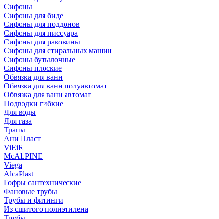
Сифоны
Сифoны для биде
Сифoны для поддонов
Сифoны для писсуара
Сифоны для раковины
Сифоны для стиральных машин
Сифоны бутылочные
Сифоны плоские
Обвязка для ванн
Обвязка для ванн полуавтомат
Обвязка для ванн автомат
Подводки гибкие
Для воды
Для газа
Трапы
Ани Пласт
ViEiR
McALPINE
Viega
AlcaPlast
Гофры сантехнические
Фановые трубы
Трубы и фитинги
Из сшитого полиэтилена
Трубы