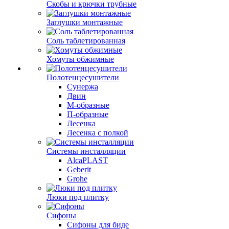
Скобы и крючки трубные
Заглушки монтажные
Соль таблетированная
Хомуты обжимные
Полотенцесушители
Сунержа
Двин
М-образные
П-образные
Лесенка
Лесенка с полкой
Системы инсталляции
AlcaPLAST
Geberit
Grohe
Люки под плитку
Сифоны
Сифoны для биде