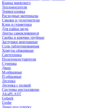
Краны маевского
Теплоносители
Термоголовка
Расходные материалы
Смазки и уплотнители
Клеи и герметики
Для пайки меди
Ленты самоклеящиеся
Скобы и крючки трубные
Заглушки монтажные
Соль таблетированная
Хомуты обжимные
Сантехника
Полотенцесушители
Сунержа
Двин
М-образные
П-образные
Лесенка
Лесенка с полкой
Системы инсталляции
AlcaPLAST
Geberit
Grohe
Люки под плитку