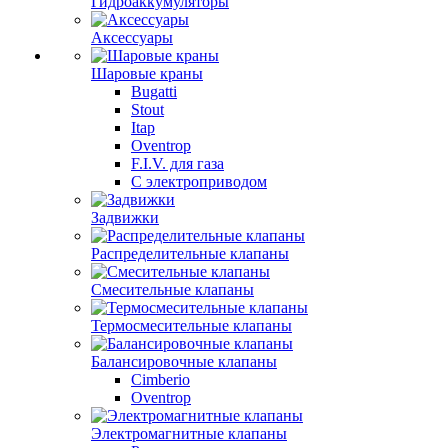
Гидроаккумуляторы
Аксессуары
Шаровые краны
Bugatti
Stout
Itap
Oventrop
F.I.V. для газа
С электроприводом
Задвижки
Распределительные клапаны
Cмесительные клапаны
Термосмесительные клапаны
Балансировочные клапаны
Cimberio
Oventrop
Электромагнитные клапаны