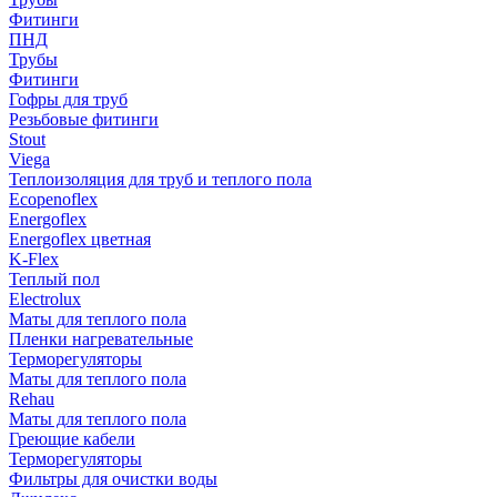
Фитинги
ПНД
Трубы
Фитинги
Гофры для труб
Резьбовые фитинги
Stout
Viega
Теплоизоляция для труб и теплого пола
Ecopenoflex
Energoflex
Energoflex цветная
K-Flex
Теплый пол
Electrolux
Маты для теплого пола
Пленки нагревательные
Терморегуляторы
Маты для теплого пола
Rehau
Маты для теплого пола
Греющие кабели
Терморегуляторы
Фильтры для очистки воды