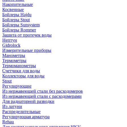
Накопительные
Косвенные
Бойлеры Hajdu
Бойлеры Stout
Бойлеры Sunsystem
Бойлеры Rommer
Защита от протечек воды
Нептун
Gidrolock
Измерительные приборы
Манометры
Термометры
Термоманометры
Счетчики для воды
Коллекторы для воды
Stout
Регулирующие
Из нержавеющей стали без расходомеров
Из нержавеющей стали с расходомерами
Для радиаторной разводки
Из латуни
Распределительные
Регулирующая арматура
Rehau
Для систем напольного отопления HKV