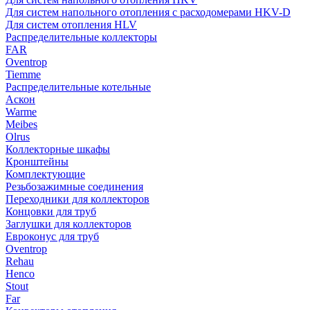
Для систем напольного отопления с расходомерами HKV-D
Для систем отопления HLV
Распределительные коллекторы
FAR
Oventrop
Tiemme
Распределительные котельные
Аскон
Warme
Meibes
Olrus
Коллекторные шкафы
Кронштейны
Комплектующие
Резьбозажимные соединения
Переходники для коллекторов
Концовки для труб
Заглушки для коллекторов
Евроконус для труб
Oventrop
Rehau
Henco
Stout
Far