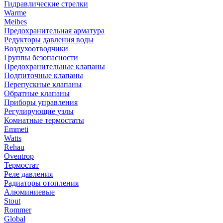
Гидравлические стрелки
Warme
Meibes
Предохранительная арматура
Редукторы давления воды
Воздухоотводчики
Группы безопасности
Предохранительные клапаны
Подпиточные клапаны
Перепускные клапаны
Обратные клапаны
Приборы управления
Регулирующие узлы
Комнатные термостаты
Emmeti
Watts
Rehau
Oventrop
Термостат
Реле давления
Радиаторы отопления
Алюминиевые
Stout
Rommer
Global