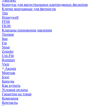
Джилекс
Корпусы для магистральных картриджных фильтров
Ключи монтажные для фитингов
Tim
Honeywell
FF06
FK06
Клапаны понижения давления
Tiemme
Itap
Far
Stout
Zeissler
Uni-Fitt
Rommer
Vieir
Акции
Монтаж
Блог
Бренды
Как купить
Условия оплаты
Гарантия на товар
Компания
Контакты