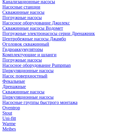
Канализационные насосы
Насосные станции
Скважинные насосы
Погружные насосы
Насосное оборудование Джилекс
Скважинные насосы Водомет
Погружные электронасосы серии Дренажник
Центробежные насосы Джамбо
Оголовок скважинный
Гидроаккумуляторы
Комплектующие и шланги
Погружные насосы
Насосное оборудование Pumpman
Циркуляционные насосы
Насос поверхностный
Фекальные
Дренажные
Скважинные насосы
Циркуляционные насосы
Насосные группы быстрого монтажа
Oventrop
Stout
Uni-fitt
Warme
Meibes