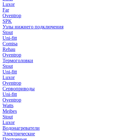
Luxor
Far
Oventrop
SPK
Узлы нижнего подключения
Stout
Uni-fitt
Comisa
Rehau
Oventrop
Термоголовки
Stout
Uni-fitt
Luxor
Oventrop
Сервоприводы
Uni-fitt
Oventrop
Watts
Meibes
Stout
Luxor
Водонагреватели
Электрические
Проточные