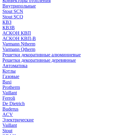
Конвекторы отопления
Внутрипольные
Stout SCN
Stout SCQ
КВЗ
КВЗВ
АСКОН КВП
АСКОН КВП-В
Varmann Ntherm
Varmann Qtherm
Решетки декоративные алюминиевые
Решетки декоративные деревянные
Автоматика
Котлы
Газовые
Baxi
Protherm
Vaillant
Ferroli
De Dietrich
Buderus
ACV
Электрические
Vaillant
Stout