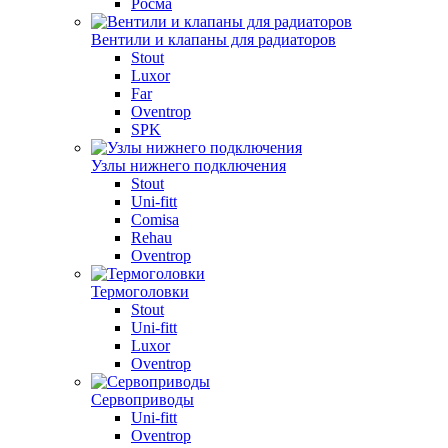
Росма
Вентили и клапаны для радиаторов
Stout
Luxor
Far
Oventrop
SPK
Узлы нижнего подключения
Stout
Uni-fitt
Comisa
Rehau
Oventrop
Термоголовки
Stout
Uni-fitt
Luxor
Oventrop
Сервоприводы
Uni-fitt
Oventrop