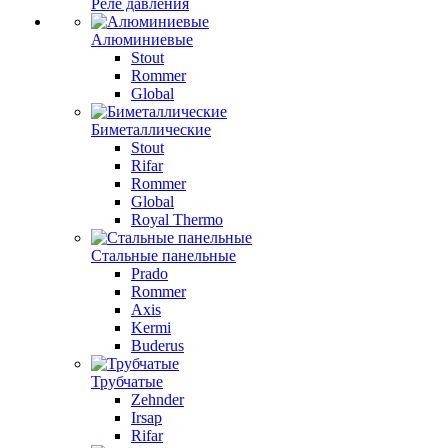
Реле давления
Алюминиевые
Stout
Rommer
Global
Биметаллические
Stout
Rifar
Rommer
Global
Royal Thermo
Стальные панельные
Prado
Rommer
Axis
Kermi
Buderus
Трубчатые
Zehnder
Irsap
Rifar