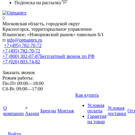
Подписка на рассылку
Московская область, городской округ
Красногорск, территориальное управление
Ильинское, «Новорижский рынок» павильон 6/1
info@optsantex.ru
+7 (495) 782-70-72
+7 (495) 782-70-72
+7 (800) 302-07-87
Бесплатный звонок по РФ
+7 (926) 803-74-82
Заказать звонок
Режим работы:
Пн-Пт 09:00—18:00
Сб-Вс 09:00—17:00
Как купить
Условия
О
Условия
Бренды
Монтаж
оплаты
От
компании
Акции
доставки
Гарантия
на товар
Войти