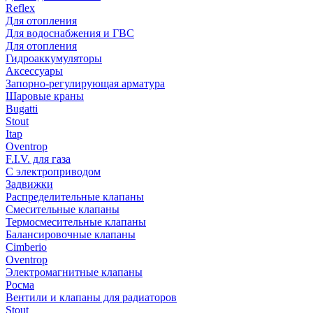
Reflex
Для отопления
Для водоснабжения и ГВС
Для отопления
Гидроаккумуляторы
Аксессуары
Запорно-регулирующая арматура
Шаровые краны
Bugatti
Stout
Itap
Oventrop
F.I.V. для газа
С электроприводом
Задвижки
Распределительные клапаны
Cмесительные клапаны
Термосмесительные клапаны
Балансировочные клапаны
Cimberio
Oventrop
Электромагнитные клапаны
Росма
Вентили и клапаны для радиаторов
Stout