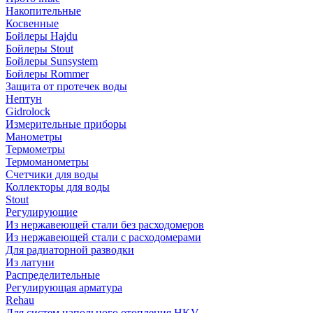
Накопительные
Косвенные
Бойлеры Hajdu
Бойлеры Stout
Бойлеры Sunsystem
Бойлеры Rommer
Защита от протечек воды
Нептун
Gidrolock
Измерительные приборы
Манометры
Термометры
Термоманометры
Счетчики для воды
Коллекторы для воды
Stout
Регулирующие
Из нержавеющей стали без расходомеров
Из нержавеющей стали с расходомерами
Для радиаторной разводки
Из латуни
Распределительные
Регулирующая арматура
Rehau
Для систем напольного отопления HKV