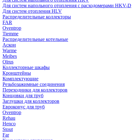
Для систем напольного отопления с расходомерами HKV-D
Для систем отопления HLV
Распределительные коллекторы
FAR
Oventrop
Tiemme
Распределительные котельные
Аскон
Warme
Meibes
Olrus
Коллекторные шкафы
Кронштейны
Комплектующие
Резьбозажимные соединения
Переходники для коллекторов
Концовки для труб
Заглушки для коллекторов
Евроконус для труб
Oventrop
Rehau
Henco
Stout
Far