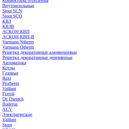
Конвекторы отопления
Внутрипольные
Stout SCN
Stout SCQ
КВЗ
КВЗВ
АСКОН КВП
АСКОН КВП-В
Varmann Ntherm
Varmann Qtherm
Решетки декоративные алюминиевые
Решетки декоративные деревянные
Автоматика
Котлы
Газовые
Baxi
Protherm
Vaillant
Ferroli
De Dietrich
Buderus
ACV
Электрические
Vaillant
Stout