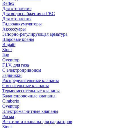
Reflex
Для отопления
Для водоснабжения и ГВС
Для отопления
Гидроаккумуляторы
Аксессуары
Запорно-регулирующая арматура
Шаровые краны
Bugatti
Stout
Itap
Oventrop
F.I.V. для газа
С электроприводом
Задвижки
Распределительные клапаны
Cмесительные клапаны
Термосмесительные клапаны
Балансировочные клапаны
Cimberio
Oventrop
Электромагнитные клапаны
Росма
Вентили и клапаны для радиаторов
Stout