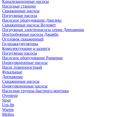
Канализационные насосы
Насосные станции
Скважинные насосы
Погружные насосы
Насосное оборудование Джилекс
Скважинные насосы Водомет
Погружные электронасосы серии Дренажник
Центробежные насосы Джамбо
Оголовок скважинный
Гидроаккумуляторы
Комплектующие и шланги
Погружные насосы
Насосное оборудование Pumpman
Циркуляционные насосы
Насос поверхностный
Фекальные
Дренажные
Скважинные насосы
Циркуляционные насосы
Насосные группы быстрого монтажа
Oventrop
Stout
Uni-fitt
Warme
Meibes