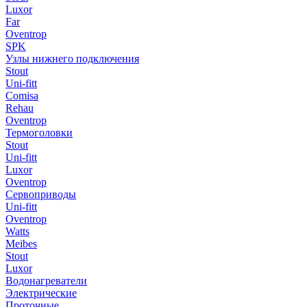
Luxor
Far
Oventrop
SPK
Узлы нижнего подключения
Stout
Uni-fitt
Comisa
Rehau
Oventrop
Термоголовки
Stout
Uni-fitt
Luxor
Oventrop
Сервоприводы
Uni-fitt
Oventrop
Watts
Meibes
Stout
Luxor
Водонагреватели
Электрические
Проточные