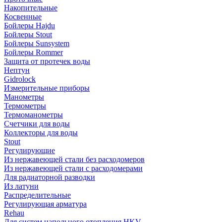
Накопительные
Косвенные
Бойлеры Hajdu
Бойлеры Stout
Бойлеры Sunsystem
Бойлеры Rommer
Защита от протечек воды
Нептун
Gidrolock
Измерительные приборы
Манометры
Термометры
Термоманометры
Счетчики для воды
Коллекторы для воды
Stout
Регулирующие
Из нержавеющей стали без расходомеров
Из нержавеющей стали с расходомерами
Для радиаторной разводки
Из латуни
Распределительные
Регулирующая арматура
Rehau
Для систем напольного отопления HKV