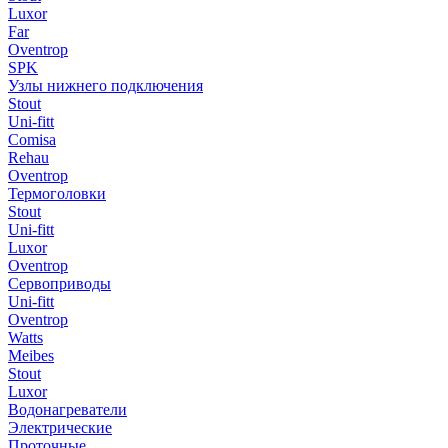
Luxor
Far
Oventrop
SPK
Узлы нижнего подключения
Stout
Uni-fitt
Comisa
Rehau
Oventrop
Термоголовки
Stout
Uni-fitt
Luxor
Oventrop
Сервоприводы
Uni-fitt
Oventrop
Watts
Meibes
Stout
Luxor
Водонагреватели
Электрические
Проточные