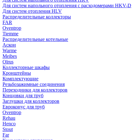
Для систем напольного отопления с расходомерами HKV-D
Для систем отопления HLV
Распределительные коллекторы
FAR
Oventrop
Tiemme
Распределительные котельные
Аскон
Warme
Meibes
Olrus
Коллекторные шкафы
Кронштейны
Комплектующие
Резьбозажимные соединения
Переходники для коллекторов
Концовки для труб
Заглушки для коллекторов
Евроконус для труб
Oventrop
Rehau
Henco
Stout
Far