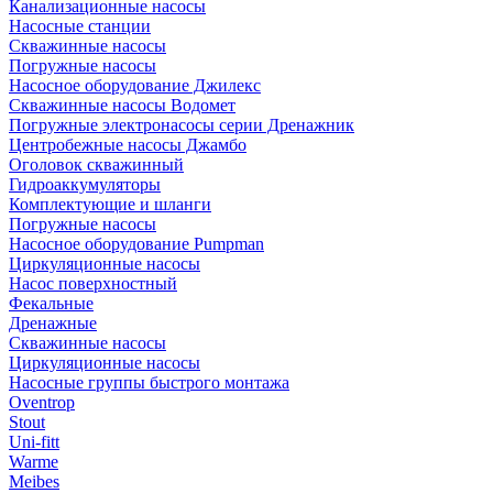
Канализационные насосы
Насосные станции
Скважинные насосы
Погружные насосы
Насосное оборудование Джилекс
Скважинные насосы Водомет
Погружные электронасосы серии Дренажник
Центробежные насосы Джамбо
Оголовок скважинный
Гидроаккумуляторы
Комплектующие и шланги
Погружные насосы
Насосное оборудование Pumpman
Циркуляционные насосы
Насос поверхностный
Фекальные
Дренажные
Скважинные насосы
Циркуляционные насосы
Насосные группы быстрого монтажа
Oventrop
Stout
Uni-fitt
Warme
Meibes