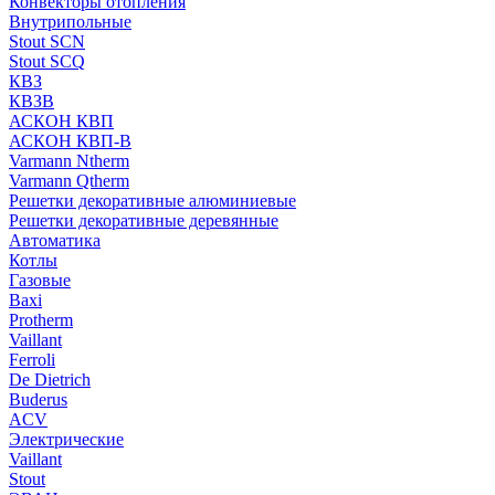
Конвекторы отопления
Внутрипольные
Stout SCN
Stout SCQ
КВЗ
КВЗВ
АСКОН КВП
АСКОН КВП-В
Varmann Ntherm
Varmann Qtherm
Решетки декоративные алюминиевые
Решетки декоративные деревянные
Автоматика
Котлы
Газовые
Baxi
Protherm
Vaillant
Ferroli
De Dietrich
Buderus
ACV
Электрические
Vaillant
Stout