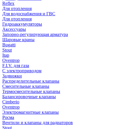
Reflex
Для отопления
Для водоснабжения и ГВС
Для отопления
Гидроаккумуляторы
Аксессуары
Запорно-регулирующая арматура
Шаровые краны
Bugatti
Stout
Itap
Oventrop
F.I.V. для газа
С электроприводом
Задвижки
Распределительные клапаны
Cмесительные клапаны
Термосмесительные клапаны
Балансировочные клапаны
Cimberio
Oventrop
Электромагнитные клапаны
Росма
Вентили и клапаны для радиаторов
Stout