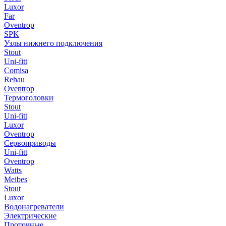
Luxor
Far
Oventrop
SPK
Узлы нижнего подключения
Stout
Uni-fitt
Comisa
Rehau
Oventrop
Термоголовки
Stout
Uni-fitt
Luxor
Oventrop
Сервоприводы
Uni-fitt
Oventrop
Watts
Meibes
Stout
Luxor
Водонагреватели
Электрические
Проточные