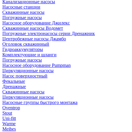
Канализационные насосы
Насосные станции
Скважинные насосы
Погружные насосы
Насосное оборудование Джилекс
Скважинные насосы Водомет
Погружные электронасосы серии Дренажник
Центробежные насосы Джамбо
Оголовок скважинный
Гидроаккумуляторы
Комплектующие и шланги
Погружные насосы
Насосное оборудование Pumpman
Циркуляционные насосы
Насос поверхностный
Фекальные
Дренажные
Скважинные насосы
Циркуляционные насосы
Насосные группы быстрого монтажа
Oventrop
Stout
Uni-fitt
Warme
Meibes