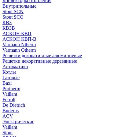
Конвекторы отопления
Внутрипольные
Stout SCN
Stout SCQ
КВЗ
КВЗВ
АСКОН КВП
АСКОН КВП-В
Varmann Ntherm
Varmann Qtherm
Решетки декоративные алюминиевые
Решетки декоративные деревянные
Автоматика
Котлы
Газовые
Baxi
Protherm
Vaillant
Ferroli
De Dietrich
Buderus
ACV
Электрические
Vaillant
Stout