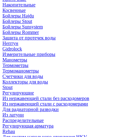
Накопительные
Косвенные
Бойлеры Hajdu
Бойлеры Stout
Бойлеры Sunsystem
Бойлеры Rommer
Защита от протечек воды
Нептун
Gidrolock
Измерительные приборы
Манометры
Термометры
Термоманометры
Счетчики для воды
Коллекторы для воды
Stout
Регулирующие
Из нержавеющей стали без расходомеров
Из нержавеющей стали с расходомерами
Для радиаторной разводки
Из латуни
Распределительные
Регулирующая арматура
Rehau
Для систем напольного отопления HKV