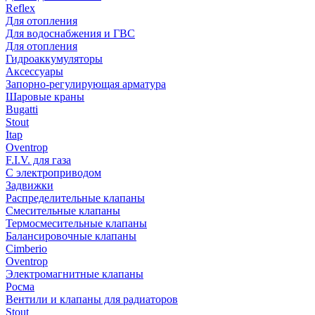
Reflex
Для отопления
Для водоснабжения и ГВС
Для отопления
Гидроаккумуляторы
Аксессуары
Запорно-регулирующая арматура
Шаровые краны
Bugatti
Stout
Itap
Oventrop
F.I.V. для газа
С электроприводом
Задвижки
Распределительные клапаны
Cмесительные клапаны
Термосмесительные клапаны
Балансировочные клапаны
Cimberio
Oventrop
Электромагнитные клапаны
Росма
Вентили и клапаны для радиаторов
Stout