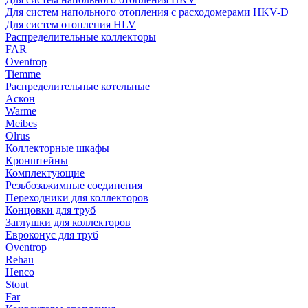
Для систем напольного отопления с расходомерами HKV-D
Для систем отопления HLV
Распределительные коллекторы
FAR
Oventrop
Tiemme
Распределительные котельные
Аскон
Warme
Meibes
Olrus
Коллекторные шкафы
Кронштейны
Комплектующие
Резьбозажимные соединения
Переходники для коллекторов
Концовки для труб
Заглушки для коллекторов
Евроконус для труб
Oventrop
Rehau
Henco
Stout
Far