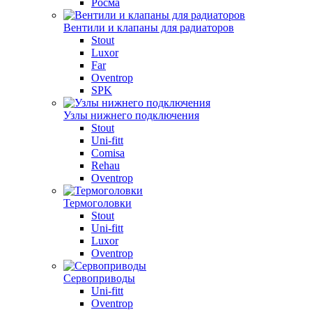
Росма
Вентили и клапаны для радиаторов
Stout
Luxor
Far
Oventrop
SPK
Узлы нижнего подключения
Stout
Uni-fitt
Comisa
Rehau
Oventrop
Термоголовки
Stout
Uni-fitt
Luxor
Oventrop
Сервоприводы
Uni-fitt
Oventrop