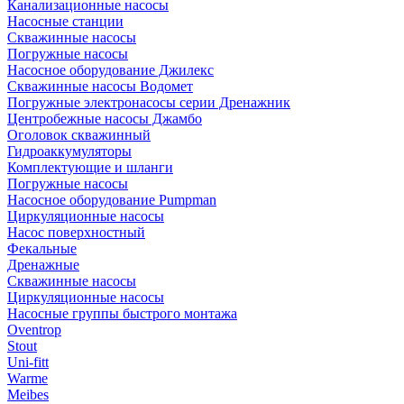
Канализационные насосы
Насосные станции
Скважинные насосы
Погружные насосы
Насосное оборудование Джилекс
Скважинные насосы Водомет
Погружные электронасосы серии Дренажник
Центробежные насосы Джамбо
Оголовок скважинный
Гидроаккумуляторы
Комплектующие и шланги
Погружные насосы
Насосное оборудование Pumpman
Циркуляционные насосы
Насос поверхностный
Фекальные
Дренажные
Скважинные насосы
Циркуляционные насосы
Насосные группы быстрого монтажа
Oventrop
Stout
Uni-fitt
Warme
Meibes