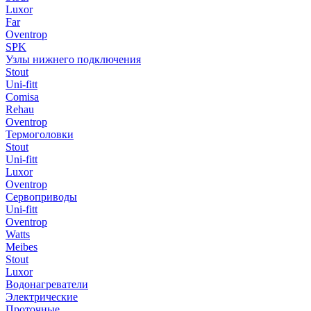
Luxor
Far
Oventrop
SPK
Узлы нижнего подключения
Stout
Uni-fitt
Comisa
Rehau
Oventrop
Термоголовки
Stout
Uni-fitt
Luxor
Oventrop
Сервоприводы
Uni-fitt
Oventrop
Watts
Meibes
Stout
Luxor
Водонагреватели
Электрические
Проточные