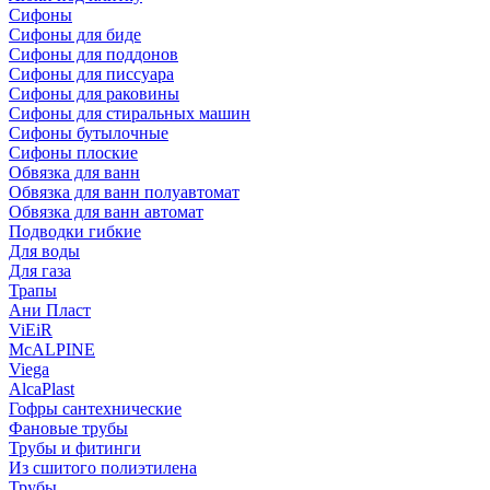
Сифоны
Сифoны для биде
Сифoны для поддонов
Сифoны для писсуара
Сифоны для раковины
Сифоны для стиральных машин
Сифоны бутылочные
Сифоны плоские
Обвязка для ванн
Обвязка для ванн полуавтомат
Обвязка для ванн автомат
Подводки гибкие
Для воды
Для газа
Трапы
Ани Пласт
ViEiR
McALPINE
Viega
AlcaPlast
Гофры сантехнические
Фановые трубы
Трубы и фитинги
Из сшитого полиэтилена
Трубы