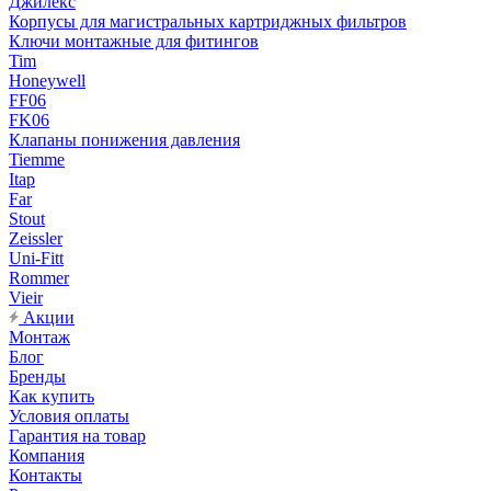
Джилекс
Корпусы для магистральных картриджных фильтров
Ключи монтажные для фитингов
Tim
Honeywell
FF06
FK06
Клапаны понижения давления
Tiemme
Itap
Far
Stout
Zeissler
Uni-Fitt
Rommer
Vieir
Акции
Монтаж
Блог
Бренды
Как купить
Условия оплаты
Гарантия на товар
Компания
Контакты