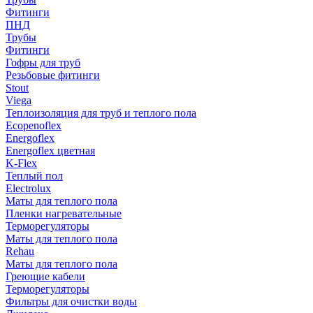
Фитинги
ПНД
Трубы
Фитинги
Гофры для труб
Резьбовые фитинги
Stout
Viega
Теплоизоляция для труб и теплого пола
Ecopenoflex
Energoflex
Energoflex цветная
K-Flex
Теплый пол
Electrolux
Маты для теплого пола
Пленки нагревательные
Терморегуляторы
Маты для теплого пола
Rehau
Маты для теплого пола
Греющие кабели
Терморегуляторы
Фильтры для очистки воды