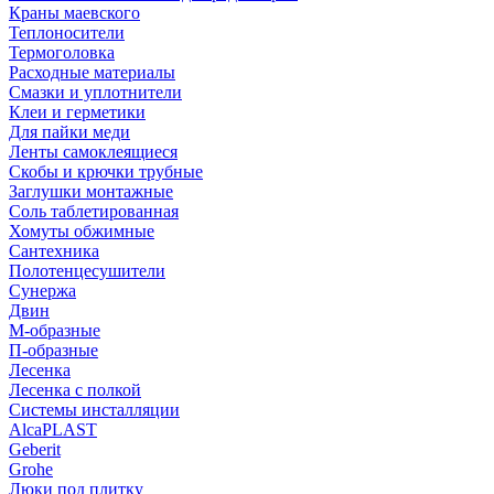
Краны маевского
Теплоносители
Термоголовка
Расходные материалы
Смазки и уплотнители
Клеи и герметики
Для пайки меди
Ленты самоклеящиеся
Скобы и крючки трубные
Заглушки монтажные
Соль таблетированная
Хомуты обжимные
Сантехника
Полотенцесушители
Сунержа
Двин
М-образные
П-образные
Лесенка
Лесенка с полкой
Системы инсталляции
AlcaPLAST
Geberit
Grohe
Люки под плитку