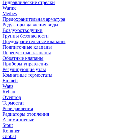
Гидравлические стрелки
Warme
Meibes
Предохранительная арматура
Редукторы давления воды
Воздухоотводчики
Группы безопасности
Предохранительные клапаны
Подпиточные клапаны
Перепускные клапаны
Обратные клапаны
Приборы управления
Регулирующие узлы
Комнатные термостаты
Emmeti
Watts
Rehau
Oventrop
Термостат
Реле давления
Радиаторы отопления
Алюминиевые
Stout
Rommer
Global