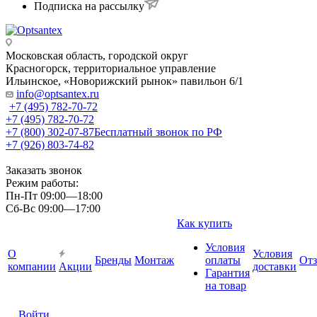
Подписка на рассылку
Московская область, городской округ
Красногорск, территориальное управление
Ильинское, «Новорижский рынок» павильон 6/1
info@optsantex.ru
+7 (495) 782-70-72
+7 (495) 782-70-72
+7 (800) 302-07-87
Бесплатный звонок по РФ
+7 (926) 803-74-82
Заказать звонок
Режим работы:
Пн-Пт 09:00—18:00
Сб-Вс 09:00—17:00
Как купить
Условия
О
Условия
Бренды
Монтаж
оплаты
От
компании
Акции
доставки
Гарантия
на товар
Войти