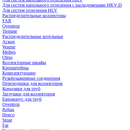
Для систем напольного отопления с расходомерами HKV-D
Для систем отопления HLV
Распределительные коллекторы
FAR
Oventrop
Tiemme
Распределительные котельные
Аскон
Warme
Meibes
Olrus
Коллекторные шкафы
Кронштейны
Комплектующие
Резьбозажимные соединения
Переходники для коллекторов
Концовки для труб
Заглушки для коллекторов
Евроконус для труб
Oventrop
Rehau
Henco
Stout
Far