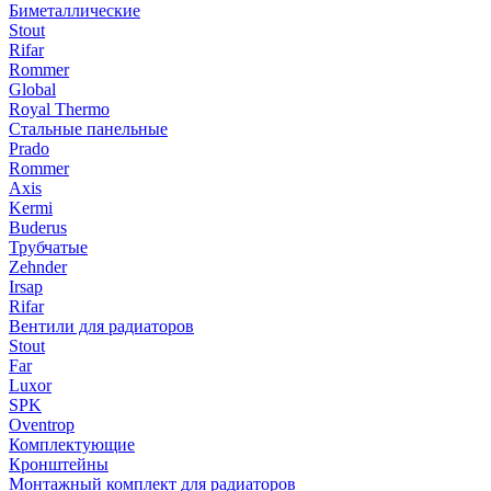
Биметаллические
Stout
Rifar
Rommer
Global
Royal Thermo
Стальные панельные
Prado
Rommer
Axis
Kermi
Buderus
Трубчатые
Zehnder
Irsap
Rifar
Вентили для радиаторов
Stout
Far
Luxor
SPK
Oventrop
Комплектующие
Кронштейны
Монтажный комплект для радиаторов