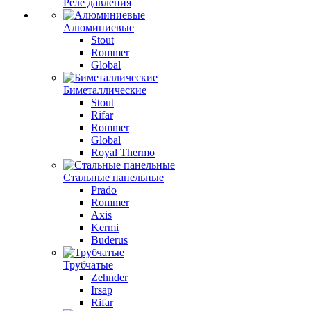
Реле давления
Алюминиевые
Stout
Rommer
Global
Биметаллические
Stout
Rifar
Rommer
Global
Royal Thermo
Стальные панельные
Prado
Rommer
Axis
Kermi
Buderus
Трубчатые
Zehnder
Irsap
Rifar