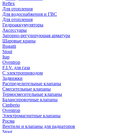
Reflex
Для отопления
Для водоснабжения и ГВС
Для отопления
Гидроаккумуляторы
Аксессуары
Запорно-регулирующая арматура
Шаровые краны
Bugatti
Stout
Itap
Oventrop
F.I.V. для газа
С электроприводом
Задвижки
Распределительные клапаны
Cмесительные клапаны
Термосмесительные клапаны
Балансировочные клапаны
Cimberio
Oventrop
Электромагнитные клапаны
Росма
Вентили и клапаны для радиаторов
Stout