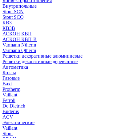
Конвекторы отопления
Внутрипольные
Stout SCN
Stout SCQ
КВЗ
КВЗВ
АСКОН КВП
АСКОН КВП-В
Varmann Ntherm
Varmann Qtherm
Решетки декоративные алюминиевые
Решетки декоративные деревянные
Автоматика
Котлы
Газовые
Baxi
Protherm
Vaillant
Ferroli
De Dietrich
Buderus
ACV
Электрические
Vaillant
Stout