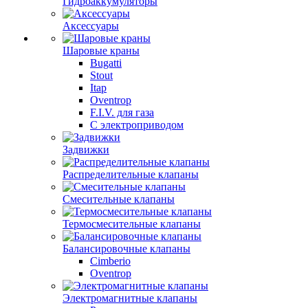
Гидроаккумуляторы
Аксессуары
Шаровые краны
Bugatti
Stout
Itap
Oventrop
F.I.V. для газа
С электроприводом
Задвижки
Распределительные клапаны
Cмесительные клапаны
Термосмесительные клапаны
Балансировочные клапаны
Cimberio
Oventrop
Электромагнитные клапаны