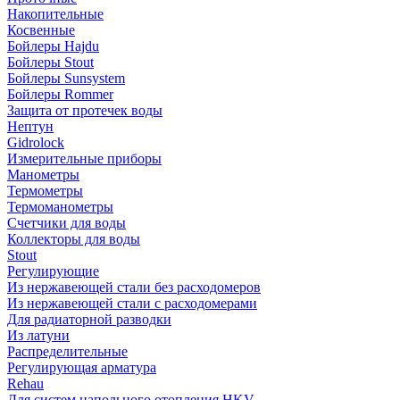
Накопительные
Косвенные
Бойлеры Hajdu
Бойлеры Stout
Бойлеры Sunsystem
Бойлеры Rommer
Защита от протечек воды
Нептун
Gidrolock
Измерительные приборы
Манометры
Термометры
Термоманометры
Счетчики для воды
Коллекторы для воды
Stout
Регулирующие
Из нержавеющей стали без расходомеров
Из нержавеющей стали с расходомерами
Для радиаторной разводки
Из латуни
Распределительные
Регулирующая арматура
Rehau
Для систем напольного отопления HKV