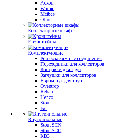
Аскон
Warme
Meibes
Olrus
Коллекторные шкафы
Кронштейны
Комплектующие
Резьбозажимные соединения
Переходники для коллекторов
Концовки для труб
Заглушки для коллекторов
Евроконус для труб
Oventrop
Rehau
Henco
Stout
Far
Внутрипольные
Stout SCN
Stout SCQ
КВЗ