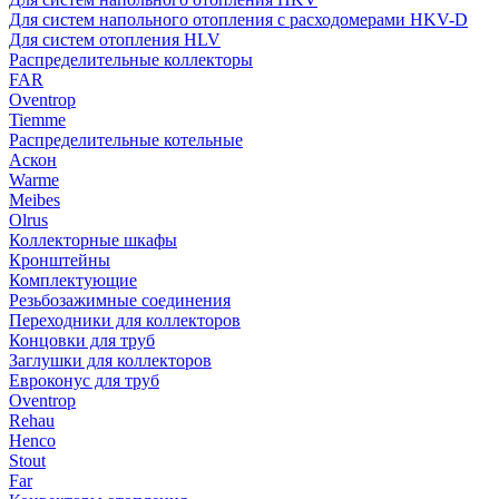
Для систем напольного отопления с расходомерами HKV-D
Для систем отопления HLV
Распределительные коллекторы
FAR
Oventrop
Tiemme
Распределительные котельные
Аскон
Warme
Meibes
Olrus
Коллекторные шкафы
Кронштейны
Комплектующие
Резьбозажимные соединения
Переходники для коллекторов
Концовки для труб
Заглушки для коллекторов
Евроконус для труб
Oventrop
Rehau
Henco
Stout
Far