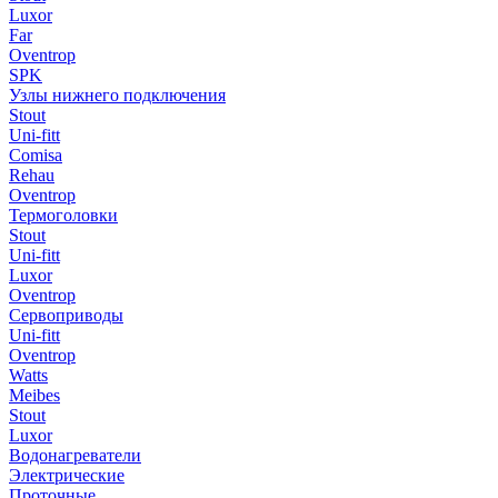
Luxor
Far
Oventrop
SPK
Узлы нижнего подключения
Stout
Uni-fitt
Comisa
Rehau
Oventrop
Термоголовки
Stout
Uni-fitt
Luxor
Oventrop
Сервоприводы
Uni-fitt
Oventrop
Watts
Meibes
Stout
Luxor
Водонагреватели
Электрические
Проточные