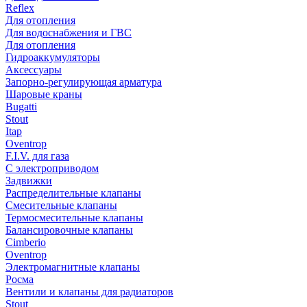
Reflex
Для отопления
Для водоснабжения и ГВС
Для отопления
Гидроаккумуляторы
Аксессуары
Запорно-регулирующая арматура
Шаровые краны
Bugatti
Stout
Itap
Oventrop
F.I.V. для газа
С электроприводом
Задвижки
Распределительные клапаны
Cмесительные клапаны
Термосмесительные клапаны
Балансировочные клапаны
Cimberio
Oventrop
Электромагнитные клапаны
Росма
Вентили и клапаны для радиаторов
Stout