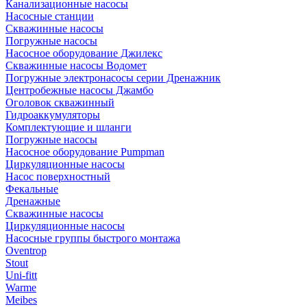
Канализационные насосы
Насосные станции
Скважинные насосы
Погружные насосы
Насосное оборудование Джилекс
Скважинные насосы Водомет
Погружные электронасосы серии Дренажник
Центробежные насосы Джамбо
Оголовок скважинный
Гидроаккумуляторы
Комплектующие и шланги
Погружные насосы
Насосное оборудование Pumpman
Циркуляционные насосы
Насос поверхностный
Фекальные
Дренажные
Скважинные насосы
Циркуляционные насосы
Насосные группы быстрого монтажа
Oventrop
Stout
Uni-fitt
Warme
Meibes