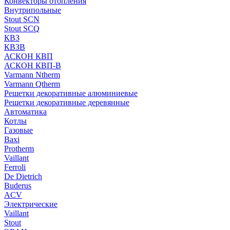
Конвекторы отопления
Внутрипольные
Stout SCN
Stout SCQ
КВЗ
КВЗВ
АСКОН КВП
АСКОН КВП-В
Varmann Ntherm
Varmann Qtherm
Решетки декоративные алюминиевые
Решетки декоративные деревянные
Автоматика
Котлы
Газовые
Baxi
Protherm
Vaillant
Ferroli
De Dietrich
Buderus
ACV
Электрические
Vaillant
Stout