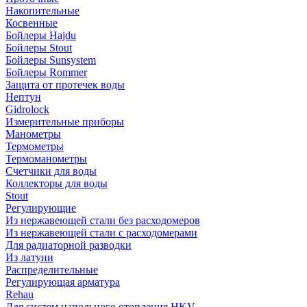
Накопительные
Косвенные
Бойлеры Hajdu
Бойлеры Stout
Бойлеры Sunsystem
Бойлеры Rommer
Защита от протечек воды
Нептун
Gidrolock
Измерительные приборы
Манометры
Термометры
Термоманометры
Счетчики для воды
Коллекторы для воды
Stout
Регулирующие
Из нержавеющей стали без расходомеров
Из нержавеющей стали с расходомерами
Для радиаторной разводки
Из латуни
Распределительные
Регулирующая арматура
Rehau
Для систем напольного отопления HKV