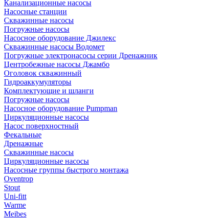
Канализационные насосы
Насосные станции
Скважинные насосы
Погружные насосы
Насосное оборудование Джилекс
Скважинные насосы Водомет
Погружные электронасосы серии Дренажник
Центробежные насосы Джамбо
Оголовок скважинный
Гидроаккумуляторы
Комплектующие и шланги
Погружные насосы
Насосное оборудование Pumpman
Циркуляционные насосы
Насос поверхностный
Фекальные
Дренажные
Скважинные насосы
Циркуляционные насосы
Насосные группы быстрого монтажа
Oventrop
Stout
Uni-fitt
Warme
Meibes