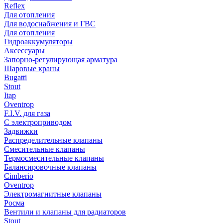
Reflex
Для отопления
Для водоснабжения и ГВС
Для отопления
Гидроаккумуляторы
Аксессуары
Запорно-регулирующая арматура
Шаровые краны
Bugatti
Stout
Itap
Oventrop
F.I.V. для газа
С электроприводом
Задвижки
Распределительные клапаны
Cмесительные клапаны
Термосмесительные клапаны
Балансировочные клапаны
Cimberio
Oventrop
Электромагнитные клапаны
Росма
Вентили и клапаны для радиаторов
Stout