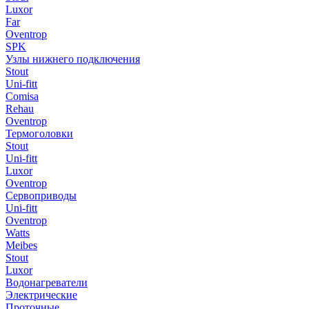
Luxor
Far
Oventrop
SPK
Узлы нижнего подключения
Stout
Uni-fitt
Comisa
Rehau
Oventrop
Термоголовки
Stout
Uni-fitt
Luxor
Oventrop
Сервоприводы
Uni-fitt
Oventrop
Watts
Meibes
Stout
Luxor
Водонагреватели
Электрические
Проточные