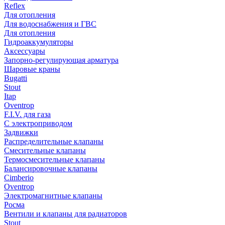
Reflex
Для отопления
Для водоснабжения и ГВС
Для отопления
Гидроаккумуляторы
Аксессуары
Запорно-регулирующая арматура
Шаровые краны
Bugatti
Stout
Itap
Oventrop
F.I.V. для газа
С электроприводом
Задвижки
Распределительные клапаны
Cмесительные клапаны
Термосмесительные клапаны
Балансировочные клапаны
Cimberio
Oventrop
Электромагнитные клапаны
Росма
Вентили и клапаны для радиаторов
Stout