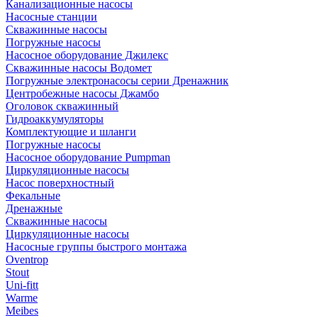
Канализационные насосы
Насосные станции
Скважинные насосы
Погружные насосы
Насосное оборудование Джилекс
Скважинные насосы Водомет
Погружные электронасосы серии Дренажник
Центробежные насосы Джамбо
Оголовок скважинный
Гидроаккумуляторы
Комплектующие и шланги
Погружные насосы
Насосное оборудование Pumpman
Циркуляционные насосы
Насос поверхностный
Фекальные
Дренажные
Скважинные насосы
Циркуляционные насосы
Насосные группы быстрого монтажа
Oventrop
Stout
Uni-fitt
Warme
Meibes