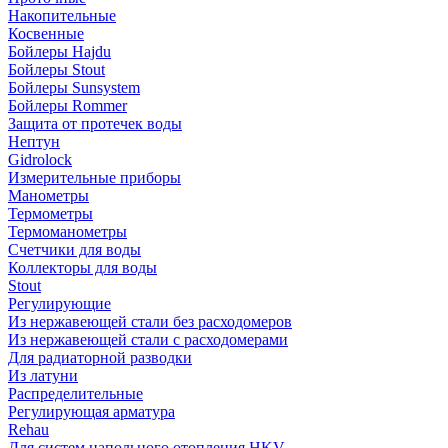
Накопительные
Косвенные
Бойлеры Hajdu
Бойлеры Stout
Бойлеры Sunsystem
Бойлеры Rommer
Защита от протечек воды
Нептун
Gidrolock
Измерительные приборы
Манометры
Термометры
Термоманометры
Счетчики для воды
Коллекторы для воды
Stout
Регулирующие
Из нержавеющей стали без расходомеров
Из нержавеющей стали с расходомерами
Для радиаторной разводки
Из латуни
Распределительные
Регулирующая арматура
Rehau
Для систем напольного отопления HKV