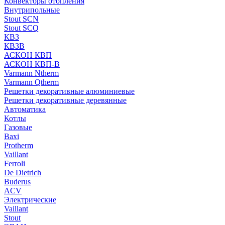
Конвекторы отопления
Внутрипольные
Stout SCN
Stout SCQ
КВЗ
КВЗВ
АСКОН КВП
АСКОН КВП-В
Varmann Ntherm
Varmann Qtherm
Решетки декоративные алюминиевые
Решетки декоративные деревянные
Автоматика
Котлы
Газовые
Baxi
Protherm
Vaillant
Ferroli
De Dietrich
Buderus
ACV
Электрические
Vaillant
Stout