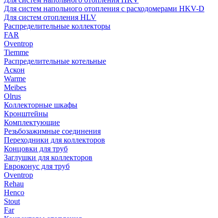
Для систем напольного отопления с расходомерами HKV-D
Для систем отопления HLV
Распределительные коллекторы
FAR
Oventrop
Tiemme
Распределительные котельные
Аскон
Warme
Meibes
Olrus
Коллекторные шкафы
Кронштейны
Комплектующие
Резьбозажимные соединения
Переходники для коллекторов
Концовки для труб
Заглушки для коллекторов
Евроконус для труб
Oventrop
Rehau
Henco
Stout
Far