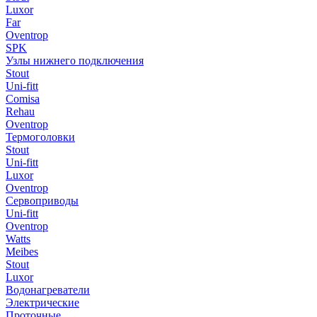
Luxor
Far
Oventrop
SPK
Узлы нижнего подключения
Stout
Uni-fitt
Comisa
Rehau
Oventrop
Термоголовки
Stout
Uni-fitt
Luxor
Oventrop
Сервоприводы
Uni-fitt
Oventrop
Watts
Meibes
Stout
Luxor
Водонагреватели
Электрические
Проточные