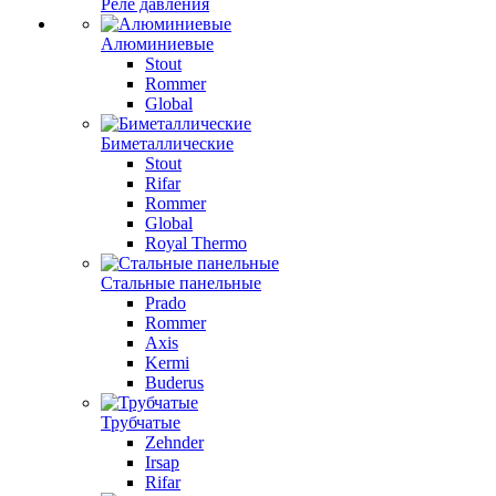
Реле давления
Алюминиевые
Stout
Rommer
Global
Биметаллические
Stout
Rifar
Rommer
Global
Royal Thermo
Стальные панельные
Prado
Rommer
Axis
Kermi
Buderus
Трубчатые
Zehnder
Irsap
Rifar