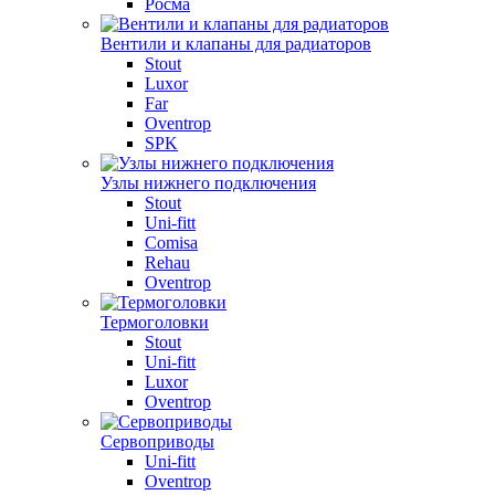
Росма
Вентили и клапаны для радиаторов
Stout
Luxor
Far
Oventrop
SPK
Узлы нижнего подключения
Stout
Uni-fitt
Comisa
Rehau
Oventrop
Термоголовки
Stout
Uni-fitt
Luxor
Oventrop
Сервоприводы
Uni-fitt
Oventrop