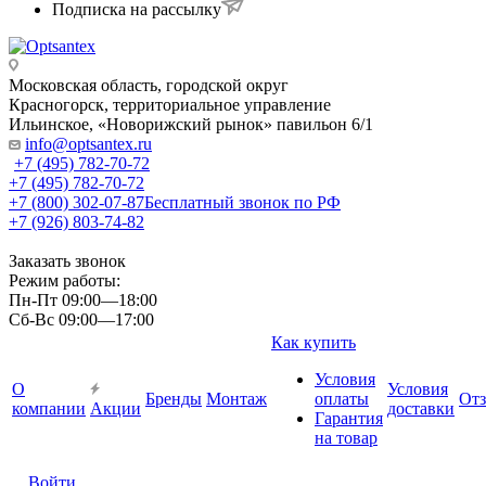
Подписка на рассылку
Московская область, городской округ
Красногорск, территориальное управление
Ильинское, «Новорижский рынок» павильон 6/1
info@optsantex.ru
+7 (495) 782-70-72
+7 (495) 782-70-72
+7 (800) 302-07-87
Бесплатный звонок по РФ
+7 (926) 803-74-82
Заказать звонок
Режим работы:
Пн-Пт 09:00—18:00
Сб-Вс 09:00—17:00
Как купить
Условия
О
Условия
Бренды
Монтаж
оплаты
От
компании
Акции
доставки
Гарантия
на товар
Войти