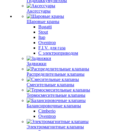
Гидроаккумуляторы
Аксессуары
Шаровые краны
Bugatti
Stout
Itap
Oventrop
F.I.V. для газа
С электроприводом
Задвижки
Распределительные клапаны
Cмесительные клапаны
Термосмесительные клапаны
Балансировочные клапаны
Cimberio
Oventrop
Электромагнитные клапаны