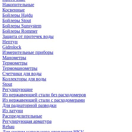
Накопительные
Косвенные
Бойлеры Hajdu
Бойлеры Stout
Бойлеры Sunsystem
Бойлеры Rommer
Защита от протечек воды
Нептун
Gidrolock
Измерительные приборы
Манометры
Термометры
Термоманометры
Счетчики для воды
Коллекторы для воды
Stout
Регулирующие
Из нержавеющей стали без расходомеров
Из нержавеющей стали с расходомерами
Для радиаторной разводки
Из латуни
Распределительные
Регулирующая арматура
Rehau
Для систем напольного отопления HKV