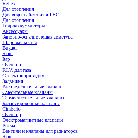
Reflex
Для отопления
Для водоснабжения и ГВС
Для отопления
Гидроаккумуляторы
Аксессуары
Запорно-регулирующая арматура
Шаровые краны
Bugatti
Stout
Itap
Oventrop
F.I.V. для газа
С электроприводом
Задвижки
Распределительные клапаны
Cмесительные клапаны
Термосмесительные клапаны
Балансировочные клапаны
Cimberio
Oventrop
Электромагнитные клапаны
Росма
Вентили и клапаны для радиаторов
Stout