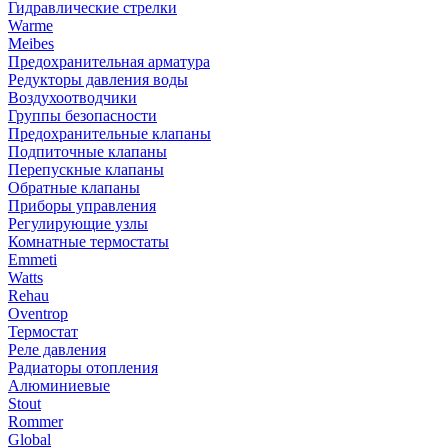
Гидравлические стрелки
Warme
Meibes
Предохранительная арматура
Редукторы давления воды
Воздухоотводчики
Группы безопасности
Предохранительные клапаны
Подпиточные клапаны
Перепускные клапаны
Обратные клапаны
Приборы управления
Регулирующие узлы
Комнатные термостаты
Emmeti
Watts
Rehau
Oventrop
Термостат
Реле давления
Радиаторы отопления
Алюминиевые
Stout
Rommer
Global