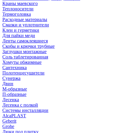
Краны маевского
Теплоносители
Термоголовка
Расходные материалы
Смазки и уплотнители
Клеи и герметики
Для пайки меди
Ленты самоклеящиеся
Скобы и крючки трубные
Заглушки монтажные
Соль таблетированная
Хомуты обжимные
Сантехника
Полотенцесушители
Сунержа
Двин
М-образные
П-образные
Лесенка
Лесенка с полкой
Системы инсталляции
AlcaPLAST
Geberit
Grohe
Люки под плитку