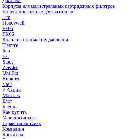
Джилекс
Корпусы для магистральных картриджных фильтров
Ключи монтажные для фитингов
Tim
Honeywell
FF06
FK06
Клапаны понижения давления
Tiemme
Itap
Far
Stout
Zeissler
Uni-Fitt
Rommer
Vieir
Акции
Монтаж
Блог
Бренды
Как купить
Условия оплаты
Гарантия на товар
Компания
Контакты