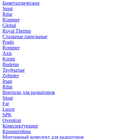
Биметаллические
Stout
Rifar
Rommer
Global
Royal Thermo
Стальные панельные
Prado
Rommer
Axis
Kermi
Buderus
Трубчатые
Zehnder
Irsap
Rifar
Вентили для радиаторов
Stout
Far
Luxor
SPK
Oventrop
Комплектующие
Кронштейны
Монтажный комплект для радиаторов