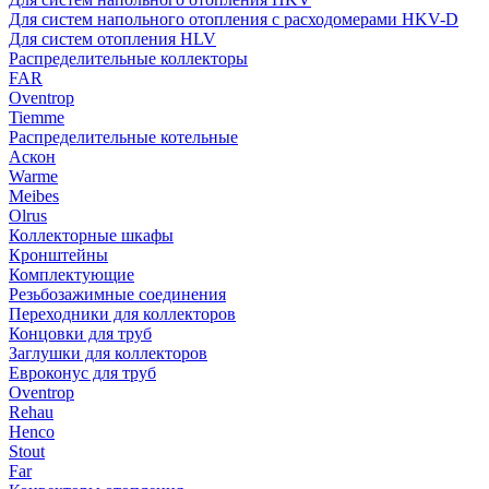
Для систем напольного отопления с расходомерами HKV-D
Для систем отопления HLV
Распределительные коллекторы
FAR
Oventrop
Tiemme
Распределительные котельные
Аскон
Warme
Meibes
Olrus
Коллекторные шкафы
Кронштейны
Комплектующие
Резьбозажимные соединения
Переходники для коллекторов
Концовки для труб
Заглушки для коллекторов
Евроконус для труб
Oventrop
Rehau
Henco
Stout
Far