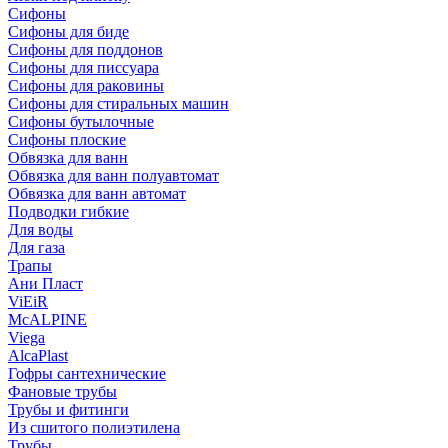
Сифоны
Сифoны для биде
Сифoны для поддонов
Сифoны для писсуара
Сифоны для раковины
Сифоны для стиральных машин
Сифоны бутылочные
Сифоны плоские
Обвязка для ванн
Обвязка для ванн полуавтомат
Обвязка для ванн автомат
Подводки гибкие
Для воды
Для газа
Трапы
Ани Пласт
ViEiR
McALPINE
Viega
AlcaPlast
Гофры сантехнические
Фановые трубы
Трубы и фитинги
Из сшитого полиэтилена
Трубы