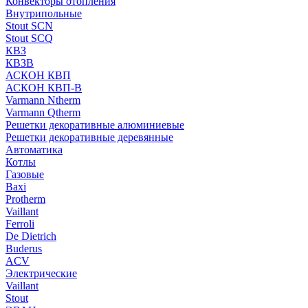
Конвекторы отопления
Внутрипольные
Stout SCN
Stout SCQ
КВЗ
КВЗВ
АСКОН КВП
АСКОН КВП-В
Varmann Ntherm
Varmann Qtherm
Решетки декоративные алюминиевые
Решетки декоративные деревянные
Автоматика
Котлы
Газовые
Baxi
Protherm
Vaillant
Ferroli
De Dietrich
Buderus
ACV
Электрические
Vaillant
Stout