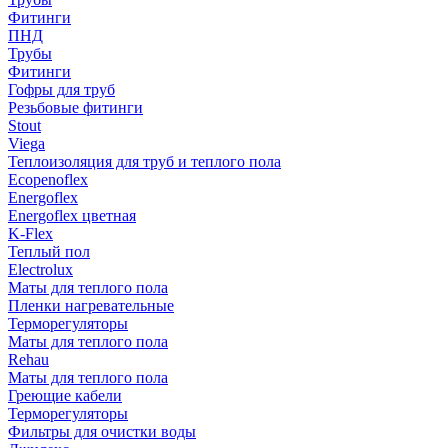
Фитинги
ПНД
Трубы
Фитинги
Гофры для труб
Резьбовые фитинги
Stout
Viega
Теплоизоляция для труб и теплого пола
Ecopenoflex
Energoflex
Energoflex цветная
K-Flex
Теплый пол
Electrolux
Маты для теплого пола
Пленки нагревательные
Терморегуляторы
Маты для теплого пола
Rehau
Маты для теплого пола
Греющие кабели
Терморегуляторы
Фильтры для очистки воды