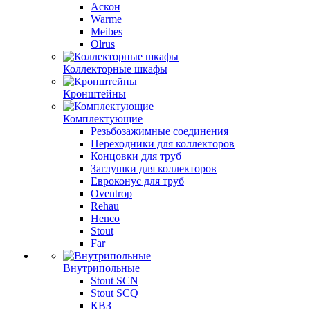
Аскон
Warme
Meibes
Olrus
Коллекторные шкафы
Кронштейны
Комплектующие
Резьбозажимные соединения
Переходники для коллекторов
Концовки для труб
Заглушки для коллекторов
Евроконус для труб
Oventrop
Rehau
Henco
Stout
Far
Внутрипольные
Stout SCN
Stout SCQ
КВЗ