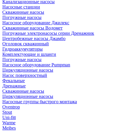
Канализационные насосы
Насосные станции
Скважинные насосы
Погружные насосы
Насосное оборудование Джилекс
Скважинные насосы Водомет
Погружные электронасосы серии Дренажник
Центробежные насосы Джамбо
Оголовок скважинный
Гидроаккумуляторы
Комплектующие и шланги
Погружные насосы
Насосное оборудование Pumpman
Циркуляционные насосы
Насос поверхностный
Фекальные
Дренажные
Скважинные насосы
Циркуляционные насосы
Насосные группы быстрого монтажа
Oventrop
Stout
Uni-fitt
Warme
Meibes