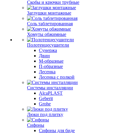
Скобы и крючки трубные
Заглушки монтажные
Соль таблетированная
Хомуты обжимные
Полотенцесушители
Сунержа
Двин
М-образные
П-образные
Лесенка
Лесенка с полкой
Системы инсталляции
AlcaPLAST
Geberit
Grohe
Люки под плитку
Сифоны
Сифoны для биде