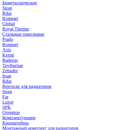
Биметаллические
Stout
Rifar
Rommer
Global
Royal Thermo
Стальные панельные
Prado
Rommer
Axis
Kermi
Buderus
Трубчатые
Zehnder
Irsap
Rifar
Вентили для радиаторов
Stout
Far
Luxor
SPK
Oventrop
Комплектующие
Кронштейны
Монтажный комплект для радиаторов