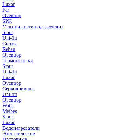
Luxor
Far
Oventrop
SPK
Узлы нижнего подключения
Stout
Uni-fitt
Comisa
Rehau
Oventrop
Термоголовки
Stout
Uni-fitt
Luxor
Oventrop
Сервоприводы
Uni-fitt
Oventrop
Watts
Meibes
Stout
Luxor
Водонагреватели
Электрические
Проточные