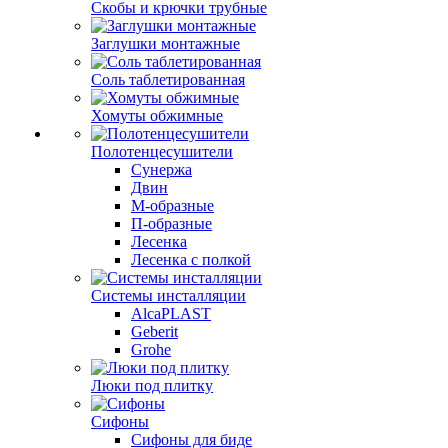
Скобы и крючки трубные
Заглушки монтажные
Соль таблетированная
Хомуты обжимные
Полотенцесушители
Сунержа
Двин
М-образные
П-образные
Лесенка
Лесенка с полкой
Системы инсталляции
AlcaPLAST
Geberit
Grohe
Люки под плитку
Сифоны
Сифoны для биде