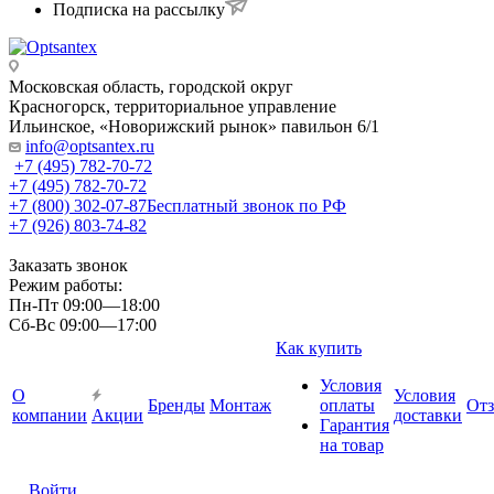
Подписка на рассылку
Московская область, городской округ
Красногорск, территориальное управление
Ильинское, «Новорижский рынок» павильон 6/1
info@optsantex.ru
+7 (495) 782-70-72
+7 (495) 782-70-72
+7 (800) 302-07-87
Бесплатный звонок по РФ
+7 (926) 803-74-82
Заказать звонок
Режим работы:
Пн-Пт 09:00—18:00
Сб-Вс 09:00—17:00
Как купить
Условия
О
Условия
Бренды
Монтаж
оплаты
От
компании
Акции
доставки
Гарантия
на товар
Войти