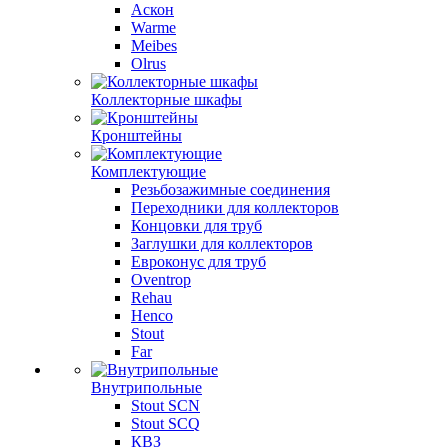
Аскон
Warme
Meibes
Olrus
Коллекторные шкафы
Кронштейны
Комплектующие
Резьбозажимные соединения
Переходники для коллекторов
Концовки для труб
Заглушки для коллекторов
Евроконус для труб
Oventrop
Rehau
Henco
Stout
Far
Внутрипольные
Stout SCN
Stout SCQ
КВЗ