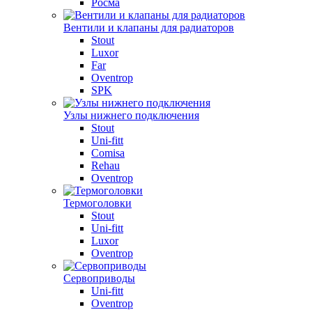
Росма
Вентили и клапаны для радиаторов
Stout
Luxor
Far
Oventrop
SPK
Узлы нижнего подключения
Stout
Uni-fitt
Comisa
Rehau
Oventrop
Термоголовки
Stout
Uni-fitt
Luxor
Oventrop
Сервоприводы
Uni-fitt
Oventrop