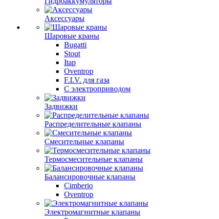
Гидроаккумуляторы
Аксессуары
Шаровые краны
Bugatti
Stout
Itap
Oventrop
F.I.V. для газа
С электроприводом
Задвижки
Распределительные клапаны
Cмесительные клапаны
Термосмесительные клапаны
Балансировочные клапаны
Cimberio
Oventrop
Электромагнитные клапаны