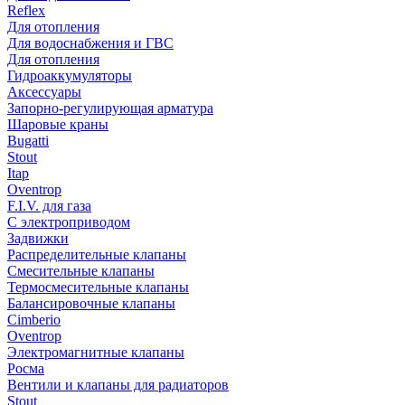
Reflex
Для отопления
Для водоснабжения и ГВС
Для отопления
Гидроаккумуляторы
Аксессуары
Запорно-регулирующая арматура
Шаровые краны
Bugatti
Stout
Itap
Oventrop
F.I.V. для газа
С электроприводом
Задвижки
Распределительные клапаны
Cмесительные клапаны
Термосмесительные клапаны
Балансировочные клапаны
Cimberio
Oventrop
Электромагнитные клапаны
Росма
Вентили и клапаны для радиаторов
Stout