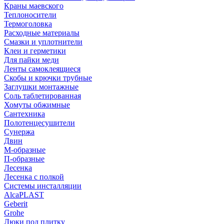
Краны маевского
Теплоносители
Термоголовка
Расходные материалы
Смазки и уплотнители
Клеи и герметики
Для пайки меди
Ленты самоклеящиеся
Скобы и крючки трубные
Заглушки монтажные
Соль таблетированная
Хомуты обжимные
Сантехника
Полотенцесушители
Сунержа
Двин
М-образные
П-образные
Лесенка
Лесенка с полкой
Системы инсталляции
AlcaPLAST
Geberit
Grohe
Люки под плитку