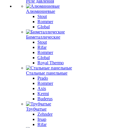
Реле давления
Алюминиевые
Stout
Rommer
Global
Биметаллические
Stout
Rifar
Rommer
Global
Royal Thermo
Стальные панельные
Prado
Rommer
Axis
Kermi
Buderus
Трубчатые
Zehnder
Irsap
Rifar