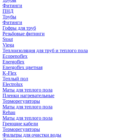
Фитинги
ПНД
Трубы
Фитинги
Гофры для труб
Резьбовые фитинги
Stout
Viega
Теплоизоляция для труб и теплого пола
Ecopenoflex
Energoflex
Energoflex цветная
K-Flex
Теплый пол
Electrolux
Маты для теплого пола
Пленки нагревательные
Терморегуляторы
Маты для теплого пола
Rehau
Маты для теплого пола
Греющие кабели
Терморегуляторы
Фильтры для очистки воды