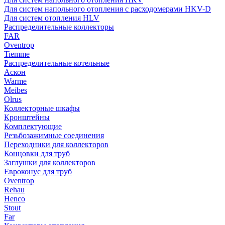
Для систем напольного отопления с расходомерами HKV-D
Для систем отопления HLV
Распределительные коллекторы
FAR
Oventrop
Tiemme
Распределительные котельные
Аскон
Warme
Meibes
Olrus
Коллекторные шкафы
Кронштейны
Комплектующие
Резьбозажимные соединения
Переходники для коллекторов
Концовки для труб
Заглушки для коллекторов
Евроконус для труб
Oventrop
Rehau
Henco
Stout
Far