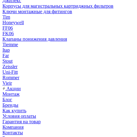
Джилекс
Корпусы для магистральных картриджных фильтров
Ключи монтажные для фитингов
Tim
Honeywell
FF06
FK06
Клапаны понижения давления
Tiemme
Itap
Far
Stout
Zeissler
Uni-Fitt
Rommer
Vieir
Акции
Монтаж
Блог
Бренды
Как купить
Условия оплаты
Гарантия на товар
Компания
Контакты