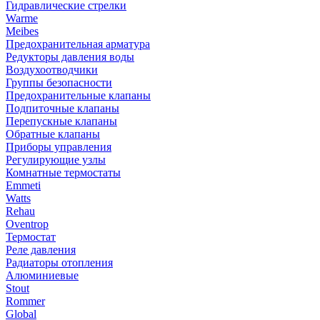
Гидравлические стрелки
Warme
Meibes
Предохранительная арматура
Редукторы давления воды
Воздухоотводчики
Группы безопасности
Предохранительные клапаны
Подпиточные клапаны
Перепускные клапаны
Обратные клапаны
Приборы управления
Регулирующие узлы
Комнатные термостаты
Emmeti
Watts
Rehau
Oventrop
Термостат
Реле давления
Радиаторы отопления
Алюминиевые
Stout
Rommer
Global