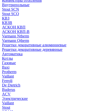
Конвекторы отопления
Внутрипольные
Stout SCN
Stout SCQ
КВЗ
КВЗВ
АСКОН КВП
АСКОН КВП-В
Varmann Ntherm
Varmann Qtherm
Решетки декоративные алюминиевые
Решетки декоративные деревянные
Автоматика
Котлы
Газовые
Baxi
Protherm
Vaillant
Ferroli
De Dietrich
Buderus
ACV
Электрические
Vaillant
Stout