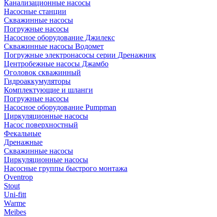
Канализационные насосы
Насосные станции
Скважинные насосы
Погружные насосы
Насосное оборудование Джилекс
Скважинные насосы Водомет
Погружные электронасосы серии Дренажник
Центробежные насосы Джамбо
Оголовок скважинный
Гидроаккумуляторы
Комплектующие и шланги
Погружные насосы
Насосное оборудование Pumpman
Циркуляционные насосы
Насос поверхностный
Фекальные
Дренажные
Скважинные насосы
Циркуляционные насосы
Насосные группы быстрого монтажа
Oventrop
Stout
Uni-fitt
Warme
Meibes