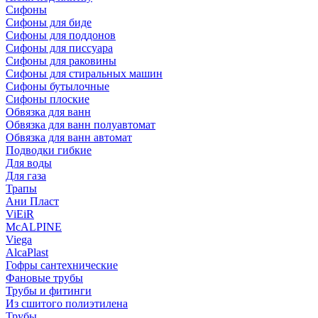
Сифоны
Сифoны для биде
Сифoны для поддонов
Сифoны для писсуара
Сифоны для раковины
Сифоны для стиральных машин
Сифоны бутылочные
Сифоны плоские
Обвязка для ванн
Обвязка для ванн полуавтомат
Обвязка для ванн автомат
Подводки гибкие
Для воды
Для газа
Трапы
Ани Пласт
ViEiR
McALPINE
Viega
AlcaPlast
Гофры сантехнические
Фановые трубы
Трубы и фитинги
Из сшитого полиэтилена
Трубы