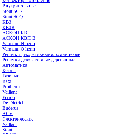
Конвекторы отопления
Внутрипольные
Stout SCN
Stout SCQ
КВЗ
КВЗВ
АСКОН КВП
АСКОН КВП-В
Varmann Ntherm
Varmann Qtherm
Решетки декоративные алюминиевые
Решетки декоративные деревянные
Автоматика
Котлы
Газовые
Baxi
Protherm
Vaillant
Ferroli
De Dietrich
Buderus
ACV
Электрические
Vaillant
Stout