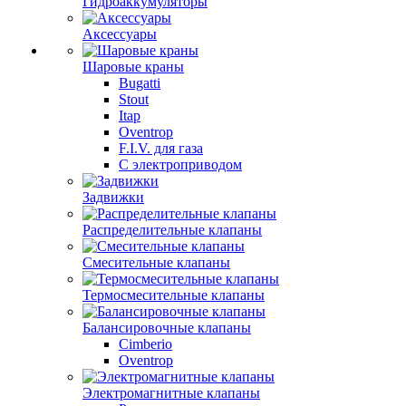
Гидроаккумуляторы
Аксессуары
Шаровые краны
Bugatti
Stout
Itap
Oventrop
F.I.V. для газа
С электроприводом
Задвижки
Распределительные клапаны
Cмесительные клапаны
Термосмесительные клапаны
Балансировочные клапаны
Cimberio
Oventrop
Электромагнитные клапаны