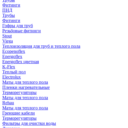
Фитинги
ПНД
Трубы
Фитинги
Гофры для труб
Резьбовые фитинги
Stout
Viega
Теплоизоляция для труб и теплого пола
Ecopenoflex
Energoflex
Energoflex цветная
K-Flex
Теплый пол
Electrolux
Маты для теплого пола
Пленки нагревательные
Терморегуляторы
Маты для теплого пола
Rehau
Маты для теплого пола
Греющие кабели
Терморегуляторы
Фильтры для очистки воды