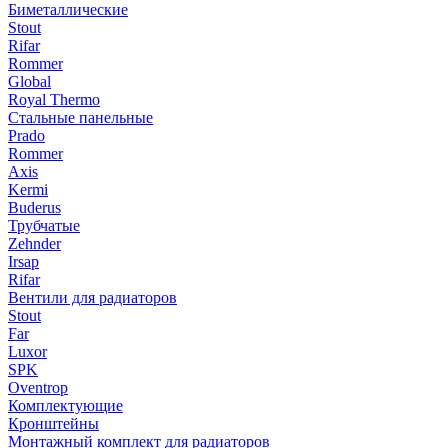
Биметаллические
Stout
Rifar
Rommer
Global
Royal Thermo
Стальные панельные
Prado
Rommer
Axis
Kermi
Buderus
Трубчатые
Zehnder
Irsap
Rifar
Вентили для радиаторов
Stout
Far
Luxor
SPK
Oventrop
Комплектующие
Кронштейны
Монтажный комплект для радиаторов