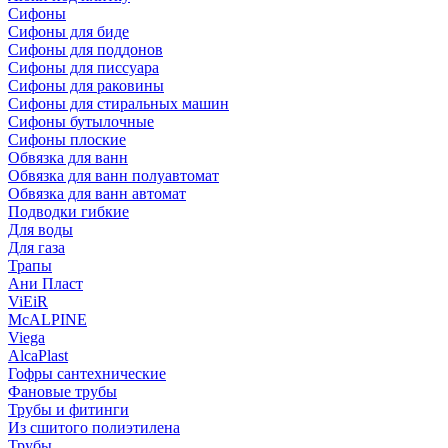
Сифоны
Сифoны для биде
Сифoны для поддонов
Сифoны для писсуара
Сифоны для раковины
Сифоны для стиральных машин
Сифоны бутылочные
Сифоны плоские
Обвязка для ванн
Обвязка для ванн полуавтомат
Обвязка для ванн автомат
Подводки гибкие
Для воды
Для газа
Трапы
Ани Пласт
ViEiR
McALPINE
Viega
AlcaPlast
Гофры сантехнические
Фановые трубы
Трубы и фитинги
Из сшитого полиэтилена
Трубы