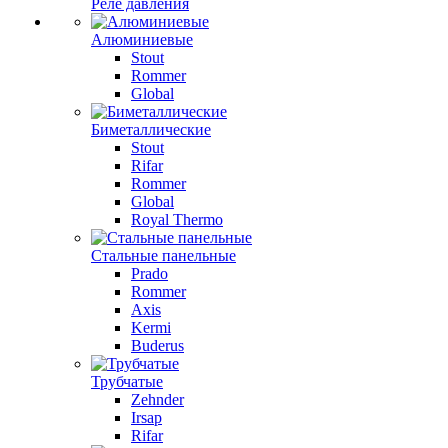
Реле давления
Алюминиевые
Stout
Rommer
Global
Биметаллические
Stout
Rifar
Rommer
Global
Royal Thermo
Стальные панельные
Prado
Rommer
Axis
Kermi
Buderus
Трубчатые
Zehnder
Irsap
Rifar