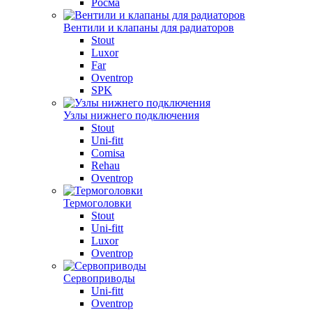
Росма
Вентили и клапаны для радиаторов
Stout
Luxor
Far
Oventrop
SPK
Узлы нижнего подключения
Stout
Uni-fitt
Comisa
Rehau
Oventrop
Термоголовки
Stout
Uni-fitt
Luxor
Oventrop
Сервоприводы
Uni-fitt
Oventrop