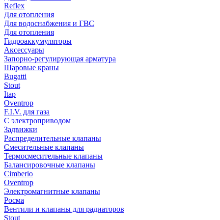
Reflex
Для отопления
Для водоснабжения и ГВС
Для отопления
Гидроаккумуляторы
Аксессуары
Запорно-регулирующая арматура
Шаровые краны
Bugatti
Stout
Itap
Oventrop
F.I.V. для газа
С электроприводом
Задвижки
Распределительные клапаны
Cмесительные клапаны
Термосмесительные клапаны
Балансировочные клапаны
Cimberio
Oventrop
Электромагнитные клапаны
Росма
Вентили и клапаны для радиаторов
Stout