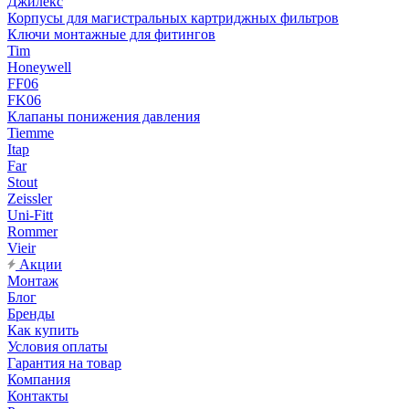
Джилекс
Корпусы для магистральных картриджных фильтров
Ключи монтажные для фитингов
Tim
Honeywell
FF06
FK06
Клапаны понижения давления
Tiemme
Itap
Far
Stout
Zeissler
Uni-Fitt
Rommer
Vieir
Акции
Монтаж
Блог
Бренды
Как купить
Условия оплаты
Гарантия на товар
Компания
Контакты