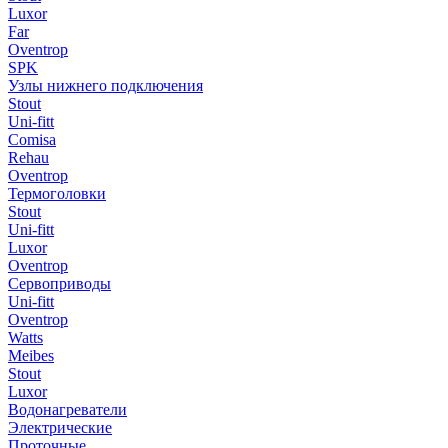
Luxor
Far
Oventrop
SPK
Узлы нижнего подключения
Stout
Uni-fitt
Comisa
Rehau
Oventrop
Термоголовки
Stout
Uni-fitt
Luxor
Oventrop
Сервоприводы
Uni-fitt
Oventrop
Watts
Meibes
Stout
Luxor
Водонагреватели
Электрические
Проточные