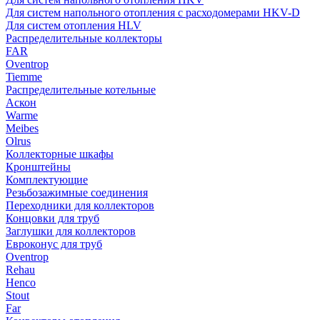
Для систем напольного отопления с расходомерами HKV-D
Для систем отопления HLV
Распределительные коллекторы
FAR
Oventrop
Tiemme
Распределительные котельные
Аскон
Warme
Meibes
Olrus
Коллекторные шкафы
Кронштейны
Комплектующие
Резьбозажимные соединения
Переходники для коллекторов
Концовки для труб
Заглушки для коллекторов
Евроконус для труб
Oventrop
Rehau
Henco
Stout
Far