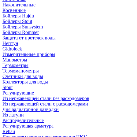
Накопительные
Косвенные
Бойлеры Hajdu
Бойлеры Stout
Бойлеры Sunsystem
Бойлеры Rommer
Защита от протечек воды
Нептун
Gidrolock
Измерительные приборы
Манометры
Термометры
Термоманометры
Счетчики для воды
Коллекторы для воды
Stout
Регулирующие
Из нержавеющей стали без расходомеров
Из нержавеющей стали с расходомерами
Для радиаторной разводки
Из латуни
Распределительные
Регулирующая арматура
Rehau
Для систем напольного отопления HKV