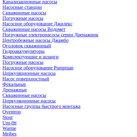
Канализационные насосы
Насосные станции
Скважинные насосы
Погружные насосы
Насосное оборудование Джилекс
Скважинные насосы Водомет
Погружные электронасосы серии Дренажник
Центробежные насосы Джамбо
Оголовок скважинный
Гидроаккумуляторы
Комплектующие и шланги
Погружные насосы
Насосное оборудование Pumpman
Циркуляционные насосы
Насос поверхностный
Фекальные
Дренажные
Скважинные насосы
Циркуляционные насосы
Насосные группы быстрого монтажа
Oventrop
Stout
Uni-fitt
Warme
Meibes