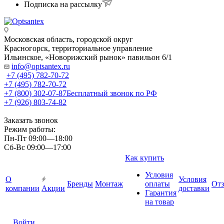
Подписка на рассылку
Московская область, городской округ
Красногорск, территориальное управление
Ильинское, «Новорижский рынок» павильон 6/1
info@optsantex.ru
+7 (495) 782-70-72
+7 (495) 782-70-72
+7 (800) 302-07-87
Бесплатный звонок по РФ
+7 (926) 803-74-82
Заказать звонок
Режим работы:
Пн-Пт 09:00—18:00
Сб-Вс 09:00—17:00
Как купить
Условия
О
Условия
Бренды
Монтаж
оплаты
От
компании
Акции
доставки
Гарантия
на товар
Войти