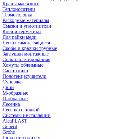
Краны маевского
Теплоносители
Термоголовка
Расходные материалы
Смазки и уплотнители
Клеи и герметики
Для пайки меди
Ленты самоклеящиеся
Скобы и крючки трубные
Заглушки монтажные
Соль таблетированная
Хомуты обжимные
Сантехника
Полотенцесушители
Сунержа
Двин
М-образные
П-образные
Лесенка
Лесенка с полкой
Системы инсталляции
AlcaPLAST
Geberit
Grohe
Люки под плитку