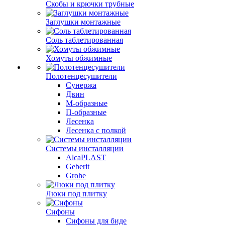
Скобы и крючки трубные
Заглушки монтажные
Соль таблетированная
Хомуты обжимные
Полотенцесушители
Сунержа
Двин
М-образные
П-образные
Лесенка
Лесенка с полкой
Системы инсталляции
AlcaPLAST
Geberit
Grohe
Люки под плитку
Сифоны
Сифoны для биде