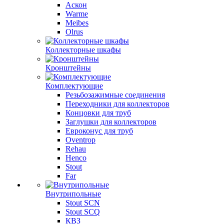
Аскон
Warme
Meibes
Olrus
Коллекторные шкафы
Кронштейны
Комплектующие
Резьбозажимные соединения
Переходники для коллекторов
Концовки для труб
Заглушки для коллекторов
Евроконус для труб
Oventrop
Rehau
Henco
Stout
Far
Внутрипольные
Stout SCN
Stout SCQ
КВЗ