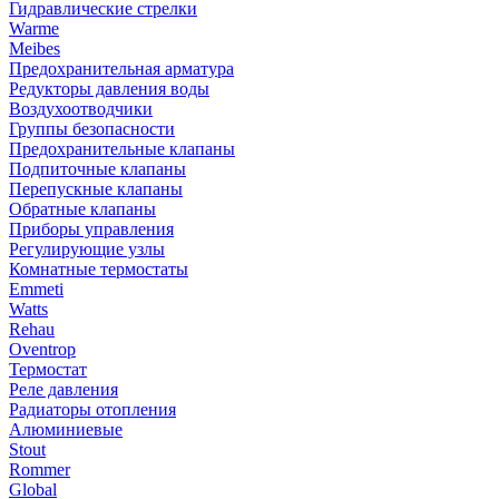
Гидравлические стрелки
Warme
Meibes
Предохранительная арматура
Редукторы давления воды
Воздухоотводчики
Группы безопасности
Предохранительные клапаны
Подпиточные клапаны
Перепускные клапаны
Обратные клапаны
Приборы управления
Регулирующие узлы
Комнатные термостаты
Emmeti
Watts
Rehau
Oventrop
Термостат
Реле давления
Радиаторы отопления
Алюминиевые
Stout
Rommer
Global