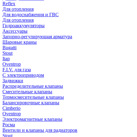
Reflex
Для отопления
Для водоснабжения и ГВС
Для отопления
Гидроаккумуляторы
Аксессуары
Запорно-регулирующая арматура
Шаровые краны
Bugatti
Stout
Itap
Oventrop
F.I.V. для газа
С электроприводом
Задвижки
Распределительные клапаны
Cмесительные клапаны
Термосмесительные клапаны
Балансировочные клапаны
Cimberio
Oventrop
Электромагнитные клапаны
Росма
Вентили и клапаны для радиаторов
Stout