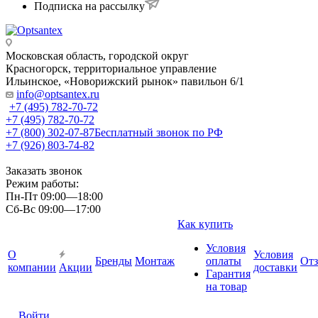
Подписка на рассылку
Московская область, городской округ
Красногорск, территориальное управление
Ильинское, «Новорижский рынок» павильон 6/1
info@optsantex.ru
+7 (495) 782-70-72
+7 (495) 782-70-72
+7 (800) 302-07-87
Бесплатный звонок по РФ
+7 (926) 803-74-82
Заказать звонок
Режим работы:
Пн-Пт 09:00—18:00
Сб-Вс 09:00—17:00
Как купить
Условия
О
Условия
Бренды
Монтаж
оплаты
От
компании
Акции
доставки
Гарантия
на товар
Войти