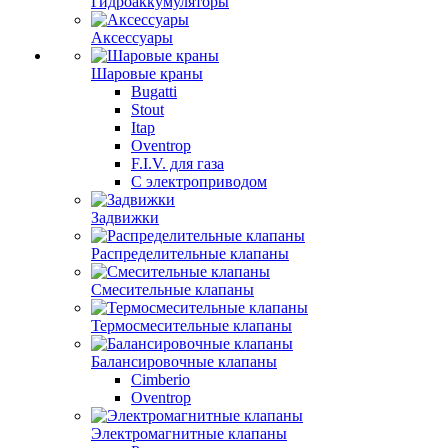
Гидроаккумуляторы
Аксессуары
Шаровые краны
Bugatti
Stout
Itap
Oventrop
F.I.V. для газа
С электроприводом
Задвижки
Распределительные клапаны
Cмесительные клапаны
Термосмесительные клапаны
Балансировочные клапаны
Cimberio
Oventrop
Электромагнитные клапаны