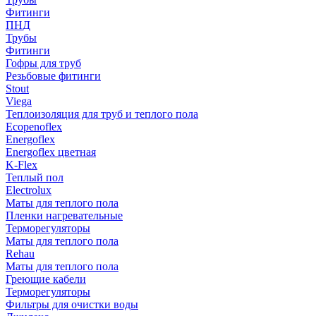
Фитинги
ПНД
Трубы
Фитинги
Гофры для труб
Резьбовые фитинги
Stout
Viega
Теплоизоляция для труб и теплого пола
Ecopenoflex
Energoflex
Energoflex цветная
K-Flex
Теплый пол
Electrolux
Маты для теплого пола
Пленки нагревательные
Терморегуляторы
Маты для теплого пола
Rehau
Маты для теплого пола
Греющие кабели
Терморегуляторы
Фильтры для очистки воды