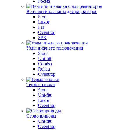
Росма
Вентили и клапаны для радиаторов
Stout
Luxor
Far
Oventrop
SPK
Узлы нижнего подключения
Stout
Uni-fitt
Comisa
Rehau
Oventrop
Термоголовки
Stout
Uni-fitt
Luxor
Oventrop
Сервоприводы
Uni-fitt
Oventrop