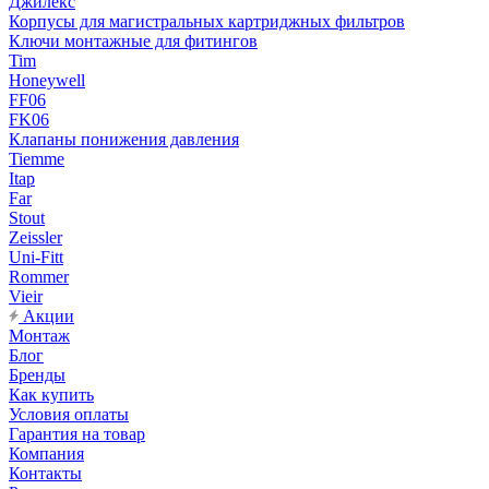
Джилекс
Корпусы для магистральных картриджных фильтров
Ключи монтажные для фитингов
Tim
Honeywell
FF06
FK06
Клапаны понижения давления
Tiemme
Itap
Far
Stout
Zeissler
Uni-Fitt
Rommer
Vieir
Акции
Монтаж
Блог
Бренды
Как купить
Условия оплаты
Гарантия на товар
Компания
Контакты