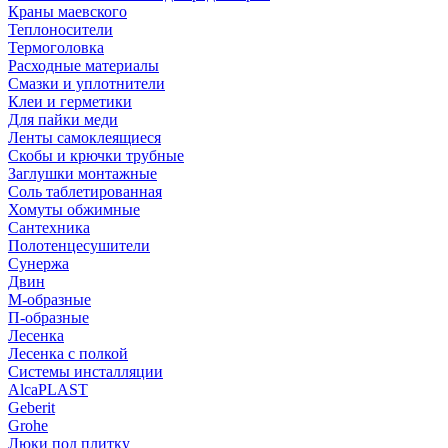
Краны маевского
Теплоносители
Термоголовка
Расходные материалы
Смазки и уплотнители
Клеи и герметики
Для пайки меди
Ленты самоклеящиеся
Скобы и крючки трубные
Заглушки монтажные
Соль таблетированная
Хомуты обжимные
Сантехника
Полотенцесушители
Сунержа
Двин
М-образные
П-образные
Лесенка
Лесенка с полкой
Системы инсталляции
AlcaPLAST
Geberit
Grohe
Люки под плитку