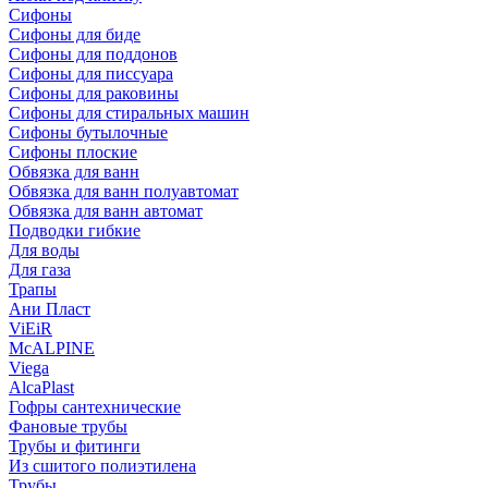
Сифоны
Сифoны для биде
Сифoны для поддонов
Сифoны для писсуара
Сифоны для раковины
Сифоны для стиральных машин
Сифоны бутылочные
Сифоны плоские
Обвязка для ванн
Обвязка для ванн полуавтомат
Обвязка для ванн автомат
Подводки гибкие
Для воды
Для газа
Трапы
Ани Пласт
ViEiR
McALPINE
Viega
AlcaPlast
Гофры сантехнические
Фановые трубы
Трубы и фитинги
Из сшитого полиэтилена
Трубы