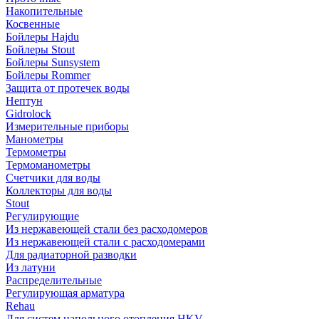
Накопительные
Косвенные
Бойлеры Hajdu
Бойлеры Stout
Бойлеры Sunsystem
Бойлеры Rommer
Защита от протечек воды
Нептун
Gidrolock
Измерительные приборы
Манометры
Термометры
Термоманометры
Счетчики для воды
Коллекторы для воды
Stout
Регулирующие
Из нержавеющей стали без расходомеров
Из нержавеющей стали с расходомерами
Для радиаторной разводки
Из латуни
Распределительные
Регулирующая арматура
Rehau
Для систем напольного отопления HKV