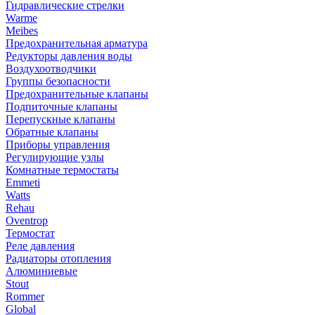
Гидравлические стрелки
Warme
Meibes
Предохранительная арматура
Редукторы давления воды
Воздухоотводчики
Группы безопасности
Предохранительные клапаны
Подпиточные клапаны
Перепускные клапаны
Обратные клапаны
Приборы управления
Регулирующие узлы
Комнатные термостаты
Emmeti
Watts
Rehau
Oventrop
Термостат
Реле давления
Радиаторы отопления
Алюминиевые
Stout
Rommer
Global