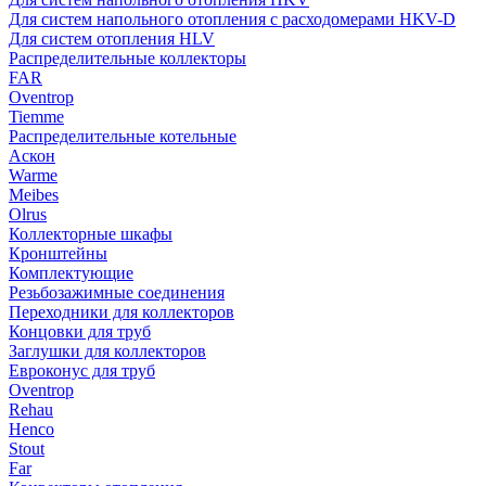
Для систем напольного отопления с расходомерами HKV-D
Для систем отопления HLV
Распределительные коллекторы
FAR
Oventrop
Tiemme
Распределительные котельные
Аскон
Warme
Meibes
Olrus
Коллекторные шкафы
Кронштейны
Комплектующие
Резьбозажимные соединения
Переходники для коллекторов
Концовки для труб
Заглушки для коллекторов
Евроконус для труб
Oventrop
Rehau
Henco
Stout
Far