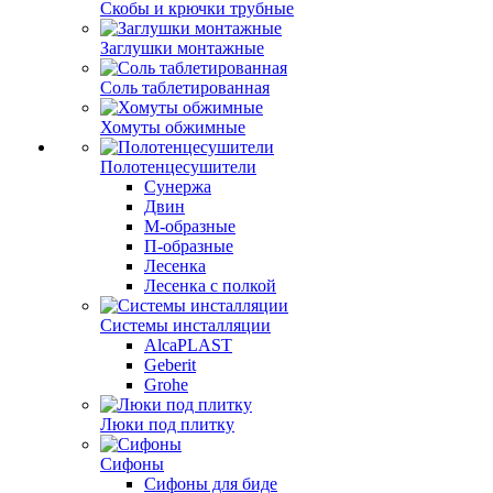
Скобы и крючки трубные
Заглушки монтажные
Соль таблетированная
Хомуты обжимные
Полотенцесушители
Сунержа
Двин
М-образные
П-образные
Лесенка
Лесенка с полкой
Системы инсталляции
AlcaPLAST
Geberit
Grohe
Люки под плитку
Сифоны
Сифoны для биде