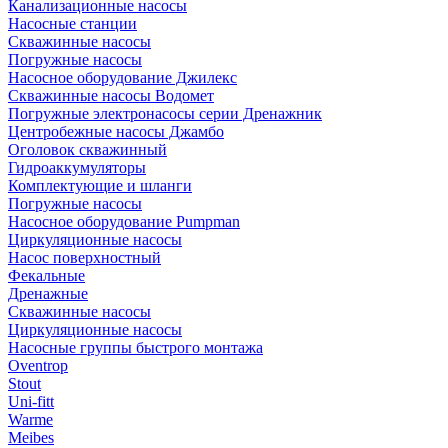
Канализационные насосы
Насосные станции
Скважинные насосы
Погружные насосы
Насосное оборудование Джилекс
Скважинные насосы Водомет
Погружные электронасосы серии Дренажник
Центробежные насосы Джамбо
Оголовок скважинный
Гидроаккумуляторы
Комплектующие и шланги
Погружные насосы
Насосное оборудование Pumpman
Циркуляционные насосы
Насос поверхностный
Фекальные
Дренажные
Скважинные насосы
Циркуляционные насосы
Насосные группы быстрого монтажа
Oventrop
Stout
Uni-fitt
Warme
Meibes