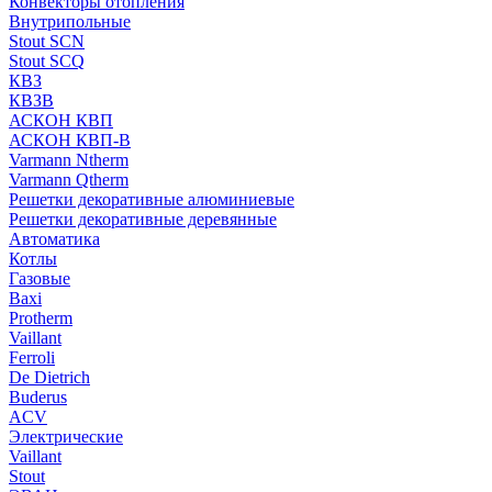
Конвекторы отопления
Внутрипольные
Stout SCN
Stout SCQ
КВЗ
КВЗВ
АСКОН КВП
АСКОН КВП-В
Varmann Ntherm
Varmann Qtherm
Решетки декоративные алюминиевые
Решетки декоративные деревянные
Автоматика
Котлы
Газовые
Baxi
Protherm
Vaillant
Ferroli
De Dietrich
Buderus
ACV
Электрические
Vaillant
Stout