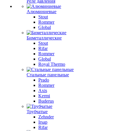
Реле давления
Алюминиевые
Stout
Rommer
Global
Биметаллические
Stout
Rifar
Rommer
Global
Royal Thermo
Стальные панельные
Prado
Rommer
Axis
Kermi
Buderus
Трубчатые
Zehnder
Irsap
Rifar