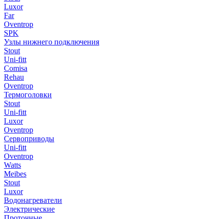
Luxor
Far
Oventrop
SPK
Узлы нижнего подключения
Stout
Uni-fitt
Comisa
Rehau
Oventrop
Термоголовки
Stout
Uni-fitt
Luxor
Oventrop
Сервоприводы
Uni-fitt
Oventrop
Watts
Meibes
Stout
Luxor
Водонагреватели
Электрические
Проточные