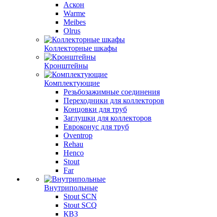
Аскон
Warme
Meibes
Olrus
Коллекторные шкафы
Кронштейны
Комплектующие
Резьбозажимные соединения
Переходники для коллекторов
Концовки для труб
Заглушки для коллекторов
Евроконус для труб
Oventrop
Rehau
Henco
Stout
Far
Внутрипольные
Stout SCN
Stout SCQ
КВЗ