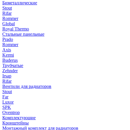
Биметаллические
Stout
Rifar
Rommer
Global
Royal Thermo
Стальные панельные
Prado
Rommer
Axis
Kermi
Buderus
Трубчатые
Zehnder
Irsap
Rifar
Вентили для радиаторов
Stout
Far
Luxor
SPK
Oventrop
Комплектующие
Кронштейны
Монтажный комплект для радиаторов