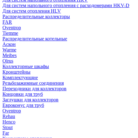
Для систем напольного отопления с расходомерами HKV-D
Для систем отопления HLV
Распределительные коллекторы
FAR
Oventrop
Tiemme
Распределительные котельные
Аскон
Warme
Meibes
Olrus
Коллекторные шкафы
Кронштейны
Комплектующие
Резьбозажимные соединения
Переходники для коллекторов
Концовки для труб
Заглушки для коллекторов
Евроконус для труб
Oventrop
Rehau
Henco
Stout
Far