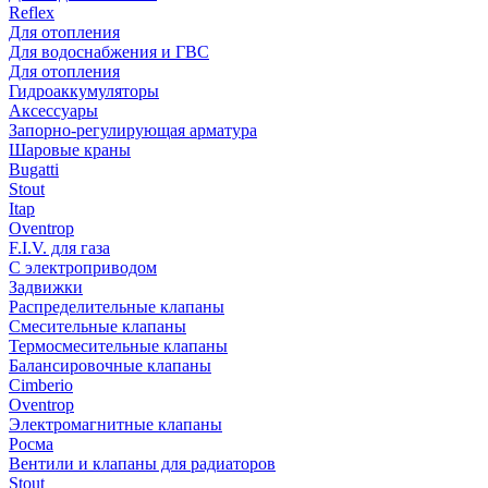
Reflex
Для отопления
Для водоснабжения и ГВС
Для отопления
Гидроаккумуляторы
Аксессуары
Запорно-регулирующая арматура
Шаровые краны
Bugatti
Stout
Itap
Oventrop
F.I.V. для газа
С электроприводом
Задвижки
Распределительные клапаны
Cмесительные клапаны
Термосмесительные клапаны
Балансировочные клапаны
Cimberio
Oventrop
Электромагнитные клапаны
Росма
Вентили и клапаны для радиаторов
Stout