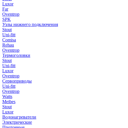
Luxor
Far
Oventrop
SPK
Узлы нижнего подключения
Stout
Uni-fitt
Comisa
Rehau
Oventrop
Термоголовки
Stout
Uni-fitt
Luxor
Oventrop
Сервоприводы
Uni-fitt
Oventrop
Watts
Meibes
Stout
Luxor
Водонагреватели
Электрические
Проточные