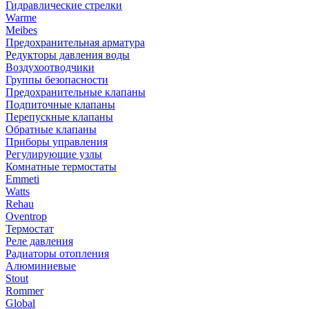
Гидравлические стрелки
Warme
Meibes
Предохранительная арматура
Редукторы давления воды
Воздухоотводчики
Группы безопасности
Предохранительные клапаны
Подпиточные клапаны
Перепускные клапаны
Обратные клапаны
Приборы управления
Регулирующие узлы
Комнатные термостаты
Emmeti
Watts
Rehau
Oventrop
Термостат
Реле давления
Радиаторы отопления
Алюминиевые
Stout
Rommer
Global