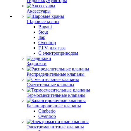
Гидроаккумуляторы
Аксессуары
Шаровые краны
Bugatti
Stout
Itap
Oventrop
F.I.V. для газа
С электроприводом
Задвижки
Распределительные клапаны
Cмесительные клапаны
Термосмесительные клапаны
Балансировочные клапаны
Cimberio
Oventrop
Электромагнитные клапаны