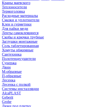
Краны маевского
Теплоносители
Термоголовка
Расходные материалы
Смазки и уплотнители
Клеи и герметики
Для пайки меди
Ленты самоклеящиеся
Скобы и крючки трубные
Заглушки монтажные
Соль таблетированная
Хомуты обжимные
Сантехника
Полотенцесушители
Сунержа
Двин
М-образные
П-образные
Лесенка
Лесенка с полкой
Системы инсталляции
AlcaPLAST
Geberit
Grohe
Люки под плитку