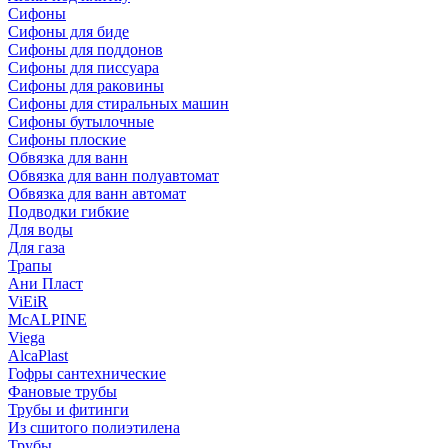
Сифоны
Сифoны для биде
Сифoны для поддонов
Сифoны для писсуара
Сифоны для раковины
Сифоны для стиральных машин
Сифоны бутылочные
Сифоны плоские
Обвязка для ванн
Обвязка для ванн полуавтомат
Обвязка для ванн автомат
Подводки гибкие
Для воды
Для газа
Трапы
Ани Пласт
ViEiR
McALPINE
Viega
AlcaPlast
Гофры сантехнические
Фановые трубы
Трубы и фитинги
Из сшитого полиэтилена
Трубы