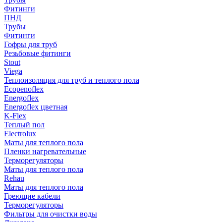
Фитинги
ПНД
Трубы
Фитинги
Гофры для труб
Резьбовые фитинги
Stout
Viega
Теплоизоляция для труб и теплого пола
Ecopenoflex
Energoflex
Energoflex цветная
K-Flex
Теплый пол
Electrolux
Маты для теплого пола
Пленки нагревательные
Терморегуляторы
Маты для теплого пола
Rehau
Маты для теплого пола
Греющие кабели
Терморегуляторы
Фильтры для очистки воды