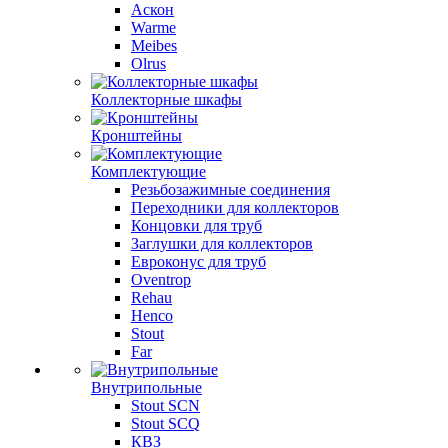
Аскон
Warme
Meibes
Olrus
Коллекторные шкафы
Кронштейны
Комплектующие
Резьбозажимные соединения
Переходники для коллекторов
Концовки для труб
Заглушки для коллекторов
Евроконус для труб
Oventrop
Rehau
Henco
Stout
Far
Внутрипольные
Stout SCN
Stout SCQ
КВЗ