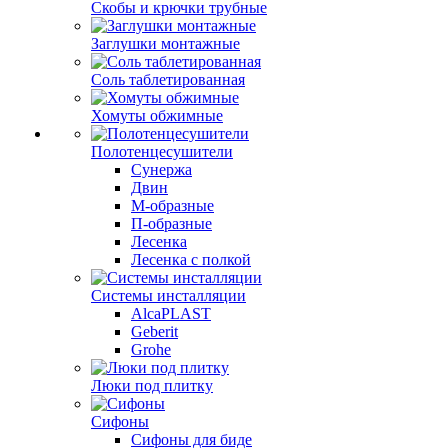
Скобы и крючки трубные
Заглушки монтажные
Соль таблетированная
Хомуты обжимные
Полотенцесушители
Сунержа
Двин
М-образные
П-образные
Лесенка
Лесенка с полкой
Системы инсталляции
AlcaPLAST
Geberit
Grohe
Люки под плитку
Сифоны
Сифoны для биде