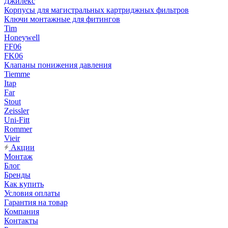
Джилекс
Корпусы для магистральных картриджных фильтров
Ключи монтажные для фитингов
Tim
Honeywell
FF06
FK06
Клапаны понижения давления
Tiemme
Itap
Far
Stout
Zeissler
Uni-Fitt
Rommer
Vieir
Акции
Монтаж
Блог
Бренды
Как купить
Условия оплаты
Гарантия на товар
Компания
Контакты