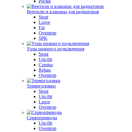
Росма
Вентили и клапаны для радиаторов
Stout
Luxor
Far
Oventrop
SPK
Узлы нижнего подключения
Stout
Uni-fitt
Comisa
Rehau
Oventrop
Термоголовки
Stout
Uni-fitt
Luxor
Oventrop
Сервоприводы
Uni-fitt
Oventrop