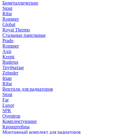
Биметаллические
Stout
Rifar
Rommer
Global
Royal Thermo
Стальные панельные
Prado
Rommer
Axis
Kermi
Buderus
Трубчатые
Zehnder
Irsap
Rifar
Вентили для радиаторов
Stout
Far
Luxor
SPK
Oventrop
Комплектующие
Кронштейны
Монтажный комплект для радиаторов