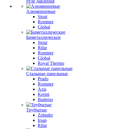
Реле давления
Алюминиевые
Stout
Rommer
Global
Биметаллические
Stout
Rifar
Rommer
Global
Royal Thermo
Стальные панельные
Prado
Rommer
Axis
Kermi
Buderus
Трубчатые
Zehnder
Irsap
Rifar