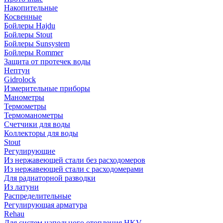
Накопительные
Косвенные
Бойлеры Hajdu
Бойлеры Stout
Бойлеры Sunsystem
Бойлеры Rommer
Защита от протечек воды
Нептун
Gidrolock
Измерительные приборы
Манометры
Термометры
Термоманометры
Счетчики для воды
Коллекторы для воды
Stout
Регулирующие
Из нержавеющей стали без расходомеров
Из нержавеющей стали с расходомерами
Для радиаторной разводки
Из латуни
Распределительные
Регулирующая арматура
Rehau
Для систем напольного отопления HKV