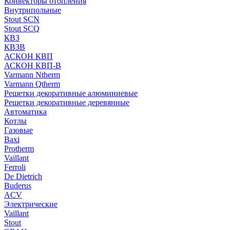
Конвекторы отопления
Внутрипольные
Stout SCN
Stout SCQ
КВЗ
КВЗВ
АСКОН КВП
АСКОН КВП-В
Varmann Ntherm
Varmann Qtherm
Решетки декоративные алюминиевые
Решетки декоративные деревянные
Автоматика
Котлы
Газовые
Baxi
Protherm
Vaillant
Ferroli
De Dietrich
Buderus
ACV
Электрические
Vaillant
Stout