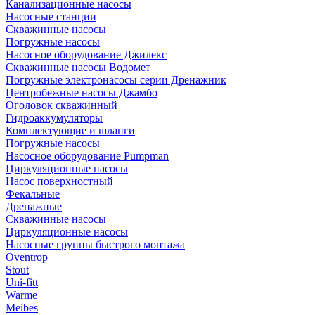
Канализационные насосы
Насосные станции
Скважинные насосы
Погружные насосы
Насосное оборудование Джилекс
Скважинные насосы Водомет
Погружные электронасосы серии Дренажник
Центробежные насосы Джамбо
Оголовок скважинный
Гидроаккумуляторы
Комплектующие и шланги
Погружные насосы
Насосное оборудование Pumpman
Циркуляционные насосы
Насос поверхностный
Фекальные
Дренажные
Скважинные насосы
Циркуляционные насосы
Насосные группы быстрого монтажа
Oventrop
Stout
Uni-fitt
Warme
Meibes