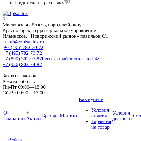
Подписка на рассылку
Московская область, городской округ
Красногорск, территориальное управление
Ильинское, «Новорижский рынок» павильон 6/1
info@optsantex.ru
+7 (495) 782-70-72
+7 (495) 782-70-72
+7 (800) 302-07-87
Бесплатный звонок по РФ
+7 (926) 803-74-82
Заказать звонок
Режим работы:
Пн-Пт 09:00—18:00
Сб-Вс 09:00—17:00
Как купить
Условия
О
Условия
Бренды
Монтаж
оплаты
От
компании
Акции
доставки
Гарантия
на товар
Войти