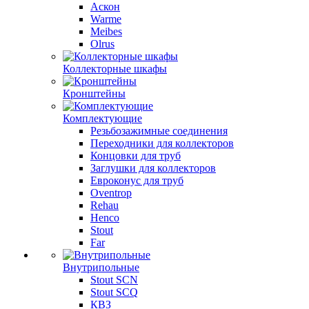
Аскон
Warme
Meibes
Olrus
Коллекторные шкафы
Кронштейны
Комплектующие
Резьбозажимные соединения
Переходники для коллекторов
Концовки для труб
Заглушки для коллекторов
Евроконус для труб
Oventrop
Rehau
Henco
Stout
Far
Внутрипольные
Stout SCN
Stout SCQ
КВЗ