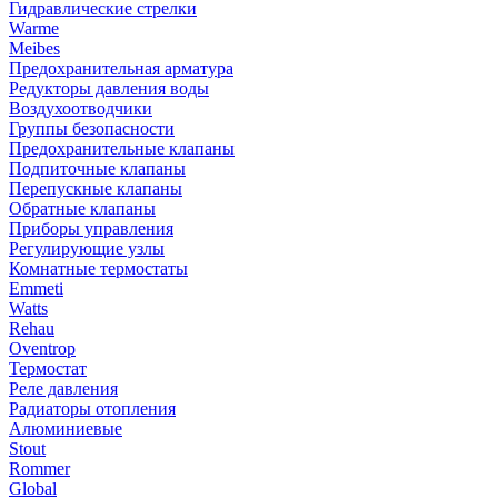
Гидравлические стрелки
Warme
Meibes
Предохранительная арматура
Редукторы давления воды
Воздухоотводчики
Группы безопасности
Предохранительные клапаны
Подпиточные клапаны
Перепускные клапаны
Обратные клапаны
Приборы управления
Регулирующие узлы
Комнатные термостаты
Emmeti
Watts
Rehau
Oventrop
Термостат
Реле давления
Радиаторы отопления
Алюминиевые
Stout
Rommer
Global