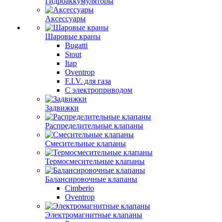
Гидроаккумуляторы
Аксессуары
Шаровые краны
Bugatti
Stout
Itap
Oventrop
F.I.V. для газа
С электроприводом
Задвижки
Распределительные клапаны
Cмесительные клапаны
Термосмесительные клапаны
Балансировочные клапаны
Cimberio
Oventrop
Электромагнитные клапаны