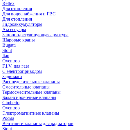
Reflex
Для отопления
Для водоснабжения и ГВС
Для отопления
Гидроаккумуляторы
Аксессуары
Запорно-регулирующая арматура
Шаровые краны
Bugatti
Stout
Itap
Oventrop
F.I.V. для газа
С электроприводом
Задвижки
Распределительные клапаны
Cмесительные клапаны
Термосмесительные клапаны
Балансировочные клапаны
Cimberio
Oventrop
Электромагнитные клапаны
Росма
Вентили и клапаны для радиаторов
Stout