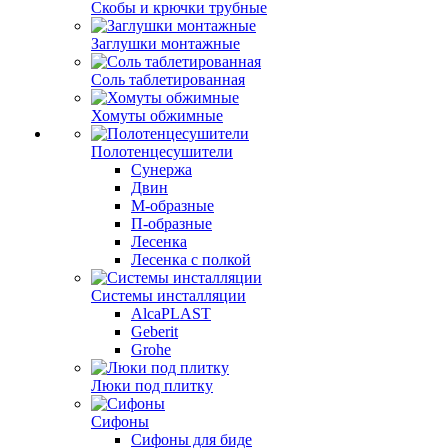
Скобы и крючки трубные
Заглушки монтажные
Соль таблетированная
Хомуты обжимные
Полотенцесушители
Сунержа
Двин
М-образные
П-образные
Лесенка
Лесенка с полкой
Системы инсталляции
AlcaPLAST
Geberit
Grohe
Люки под плитку
Сифоны
Сифoны для биде