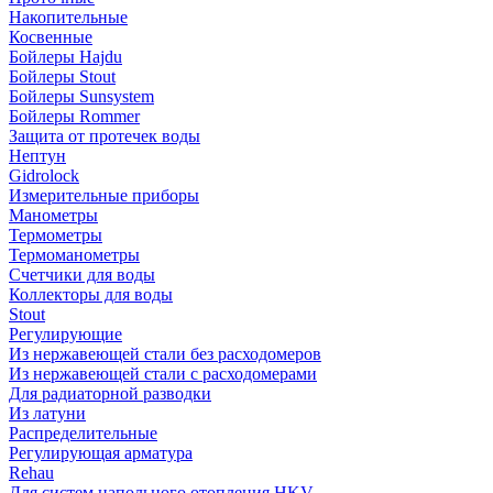
Накопительные
Косвенные
Бойлеры Hajdu
Бойлеры Stout
Бойлеры Sunsystem
Бойлеры Rommer
Защита от протечек воды
Нептун
Gidrolock
Измерительные приборы
Манометры
Термометры
Термоманометры
Счетчики для воды
Коллекторы для воды
Stout
Регулирующие
Из нержавеющей стали без расходомеров
Из нержавеющей стали с расходомерами
Для радиаторной разводки
Из латуни
Распределительные
Регулирующая арматура
Rehau
Для систем напольного отопления HKV