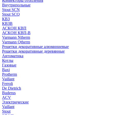
Конвекторы отопления
Внутрипольные
Stout SCN
Stout SCQ
КВЗ
КВЗВ
АСКОН КВП
АСКОН КВП-В
Varmann Ntherm
Varmann Qtherm
Решетки декоративные алюминиевые
Решетки декоративные деревянные
Автоматика
Котлы
Газовые
Baxi
Protherm
Vaillant
Ferroli
De Dietrich
Buderus
ACV
Электрические
Vaillant
Stout