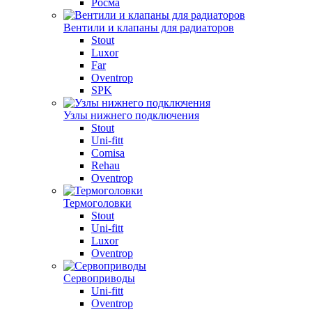
Росма
Вентили и клапаны для радиаторов
Stout
Luxor
Far
Oventrop
SPK
Узлы нижнего подключения
Stout
Uni-fitt
Comisa
Rehau
Oventrop
Термоголовки
Stout
Uni-fitt
Luxor
Oventrop
Сервоприводы
Uni-fitt
Oventrop