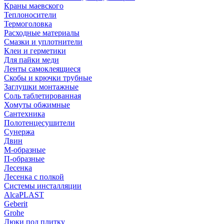
Краны маевского
Теплоносители
Термоголовка
Расходные материалы
Смазки и уплотнители
Клеи и герметики
Для пайки меди
Ленты самоклеящиеся
Скобы и крючки трубные
Заглушки монтажные
Соль таблетированная
Хомуты обжимные
Сантехника
Полотенцесушители
Сунержа
Двин
М-образные
П-образные
Лесенка
Лесенка с полкой
Системы инсталляции
AlcaPLAST
Geberit
Grohe
Люки под плитку