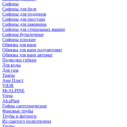
Сифоны
Сифoны для биде
Сифoны для поддонов
Сифoны для писсуара
Сифоны для раковины
Сифоны для стиральных машин
Сифоны бутылочные
Сифоны плоские
Обвязка для ванн
Обвязка для ванн полуавтомат
Обвязка для ванн автомат
Подводки гибкие
Для воды
Для газа
Трапы
Ани Пласт
ViEiR
McALPINE
Viega
AlcaPlast
Гофры сантехнические
Фановые трубы
Трубы и фитинги
Из сшитого полиэтилена
Трубы