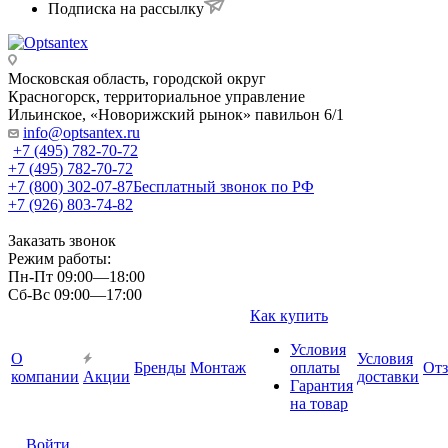
Подписка на рассылку
Московская область, городской округ
Красногорск, территориальное управление
Ильинское, «Новорижский рынок» павильон 6/1
info@optsantex.ru
+7 (495) 782-70-72
+7 (495) 782-70-72
+7 (800) 302-07-87
Бесплатный звонок по РФ
+7 (926) 803-74-82
Заказать звонок
Режим работы:
Пн-Пт 09:00—18:00
Сб-Вс 09:00—17:00
Как купить
Условия
О
Условия
Бренды
Монтаж
оплаты
От
компании
Акции
доставки
Гарантия
на товар
Войти