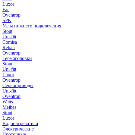
Luxor
Far
Oventrop
SPK
Узлы нижнего подключения
Stout
Uni-fitt
Comisa
Rehau
Oventrop
Термоголовки
Stout
Uni-fitt
Luxor
Oventrop
Сервоприводы
Uni-fitt
Oventrop
Watts
Meibes
Stout
Luxor
Водонагреватели
Электрические
Проточные