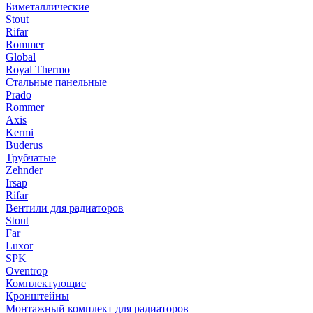
Биметаллические
Stout
Rifar
Rommer
Global
Royal Thermo
Стальные панельные
Prado
Rommer
Axis
Kermi
Buderus
Трубчатые
Zehnder
Irsap
Rifar
Вентили для радиаторов
Stout
Far
Luxor
SPK
Oventrop
Комплектующие
Кронштейны
Монтажный комплект для радиаторов