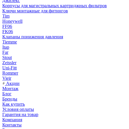
Джилекс
Корпусы для магистральных картриджных фильтров
Ключи монтажные для фитингов
Tim
Honeywell
FF06
FK06
Клапаны понижения давления
Tiemme
Itap
Far
Stout
Zeissler
Uni-Fitt
Rommer
Vieir
Акции
Монтаж
Блог
Бренды
Как купить
Условия оплаты
Гарантия на товар
Компания
Контакты