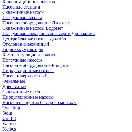
Канализационные насосы
Насосные станции
Скважинные насосы
Погружные насосы
Насосное оборудование Джилекс
Скважинные насосы Водомет
Погружные электронасосы серии Дренажник
Центробежные насосы Джамбо
Оголовок скважинный
Гидроаккумуляторы
Комплектующие и шланги
Погружные насосы
Насосное оборудование Pumpman
Циркуляционные насосы
Насос поверхностный
Фекальные
Дренажные
Скважинные насосы
Циркуляционные насосы
Насосные группы быстрого монтажа
Oventrop
Stout
Uni-fitt
Warme
Meibes