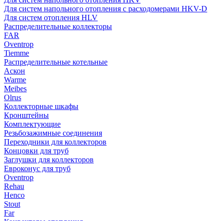
Для систем напольного отопления с расходомерами HKV-D
Для систем отопления HLV
Распределительные коллекторы
FAR
Oventrop
Tiemme
Распределительные котельные
Аскон
Warme
Meibes
Olrus
Коллекторные шкафы
Кронштейны
Комплектующие
Резьбозажимные соединения
Переходники для коллекторов
Концовки для труб
Заглушки для коллекторов
Евроконус для труб
Oventrop
Rehau
Henco
Stout
Far