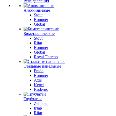
Реле давления
Алюминиевые
Stout
Rommer
Global
Биметаллические
Stout
Rifar
Rommer
Global
Royal Thermo
Стальные панельные
Prado
Rommer
Axis
Kermi
Buderus
Трубчатые
Zehnder
Irsap
Rifar