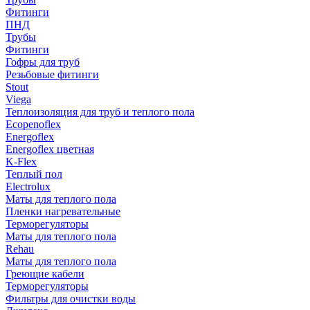
Фитинги
ПНД
Трубы
Фитинги
Гофры для труб
Резьбовые фитинги
Stout
Viega
Теплоизоляция для труб и теплого пола
Ecopenoflex
Energoflex
Energoflex цветная
K-Flex
Теплый пол
Electrolux
Маты для теплого пола
Пленки нагревательные
Терморегуляторы
Маты для теплого пола
Rehau
Маты для теплого пола
Греющие кабели
Терморегуляторы
Фильтры для очистки воды