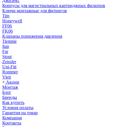
Джилекс
Корпусы для магистральных картриджных фильтров
Ключи монтажные для фитингов
Tim
Honeywell
FF06
FK06
Клапаны понижения давления
Tiemme
Itap
Far
Stout
Zeissler
Uni-Fitt
Rommer
Vieir
Акции
Монтаж
Блог
Бренды
Как купить
Условия оплаты
Гарантия на товар
Компания
Контакты