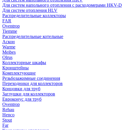
Для систем напольного отопления с расходомерами HKV-D
Для систем отопления HLV
Распределительные коллекторы
FAR
Oventrop
Tiemme
Распределительные котельные
Аскон
Warme
Meibes
Olrus
Коллекторные шкафы
Кронштейны
Комплектующие
Резьбозажимные соединения
Переходники для коллекторов
Концовки для труб
Заглушки для коллекторов
Евроконус для труб
Oventrop
Rehau
Henco
Stout
Far