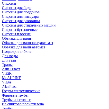
Сифоны
Сифoны для биде
Сифoны для поддонов
Сифoны для писсуара
Сифоны для раковины
Сифоны для стиральных машин
Сифоны бутылочные
Сифоны плоские
Обвязка для ванн
Обвязка для ванн полуавтомат
Обвязка для ванн автомат
Подводки гибкие
Для воды
Для газа
Трапы
Ани Пласт
ViEiR
McALPINE
Viega
AlcaPlast
Гофры сантехнические
Фановые трубы
Трубы и фитинги
Из сшитого полиэтилена
Трубы