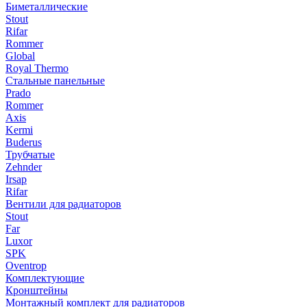
Биметаллические
Stout
Rifar
Rommer
Global
Royal Thermo
Стальные панельные
Prado
Rommer
Axis
Kermi
Buderus
Трубчатые
Zehnder
Irsap
Rifar
Вентили для радиаторов
Stout
Far
Luxor
SPK
Oventrop
Комплектующие
Кронштейны
Монтажный комплект для радиаторов