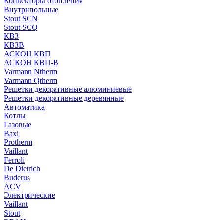
Конвекторы отопления
Внутрипольные
Stout SCN
Stout SCQ
КВЗ
КВЗВ
АСКОН КВП
АСКОН КВП-В
Varmann Ntherm
Varmann Qtherm
Решетки декоративные алюминиевые
Решетки декоративные деревянные
Автоматика
Котлы
Газовые
Baxi
Protherm
Vaillant
Ferroli
De Dietrich
Buderus
ACV
Электрические
Vaillant
Stout