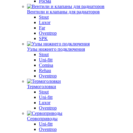
Росма
Вентили и клапаны для радиаторов
Stout
Luxor
Far
Oventrop
SPK
Узлы нижнего подключения
Stout
Uni-fitt
Comisa
Rehau
Oventrop
Термоголовки
Stout
Uni-fitt
Luxor
Oventrop
Сервоприводы
Uni-fitt
Oventrop