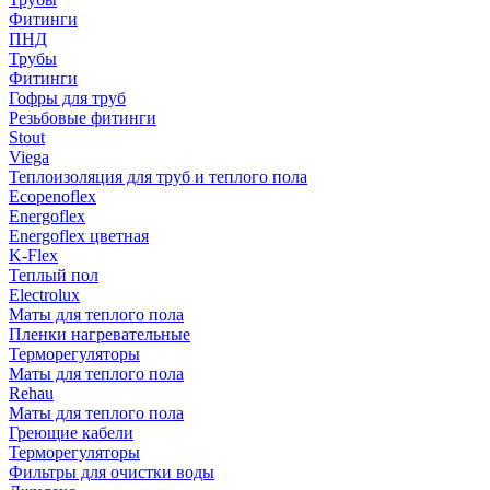
Фитинги
ПНД
Трубы
Фитинги
Гофры для труб
Резьбовые фитинги
Stout
Viega
Теплоизоляция для труб и теплого пола
Ecopenoflex
Energoflex
Energoflex цветная
K-Flex
Теплый пол
Electrolux
Маты для теплого пола
Пленки нагревательные
Терморегуляторы
Маты для теплого пола
Rehau
Маты для теплого пола
Греющие кабели
Терморегуляторы
Фильтры для очистки воды