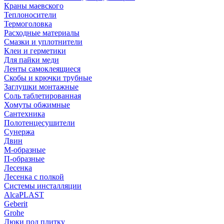
Краны маевского
Теплоносители
Термоголовка
Расходные материалы
Смазки и уплотнители
Клеи и герметики
Для пайки меди
Ленты самоклеящиеся
Скобы и крючки трубные
Заглушки монтажные
Соль таблетированная
Хомуты обжимные
Сантехника
Полотенцесушители
Сунержа
Двин
М-образные
П-образные
Лесенка
Лесенка с полкой
Системы инсталляции
AlcaPLAST
Geberit
Grohe
Люки под плитку