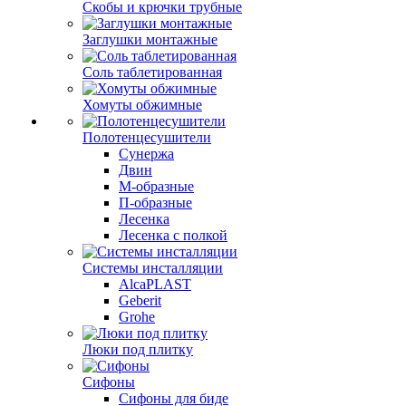
Скобы и крючки трубные
Заглушки монтажные
Соль таблетированная
Хомуты обжимные
Полотенцесушители
Сунержа
Двин
М-образные
П-образные
Лесенка
Лесенка с полкой
Системы инсталляции
AlcaPLAST
Geberit
Grohe
Люки под плитку
Сифоны
Сифoны для биде