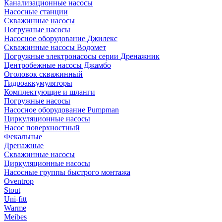
Канализационные насосы
Насосные станции
Скважинные насосы
Погружные насосы
Насосное оборудование Джилекс
Скважинные насосы Водомет
Погружные электронасосы серии Дренажник
Центробежные насосы Джамбо
Оголовок скважинный
Гидроаккумуляторы
Комплектующие и шланги
Погружные насосы
Насосное оборудование Pumpman
Циркуляционные насосы
Насос поверхностный
Фекальные
Дренажные
Скважинные насосы
Циркуляционные насосы
Насосные группы быстрого монтажа
Oventrop
Stout
Uni-fitt
Warme
Meibes