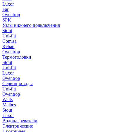
Luxor
Far
Oventrop
SPK
Узлы нижнего подключения
Stout
Uni-fitt
Comisa
Rehau
Oventrop
Термоголовки
Stout
Uni-fitt
Luxor
Oventrop
Сервоприводы
Uni-fitt
Oventrop
Watts
Meibes
Stout
Luxor
Водонагреватели
Электрические
Проточные