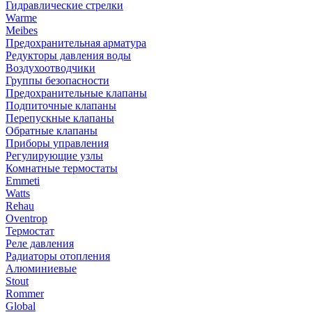
Гидравлические стрелки
Warme
Meibes
Предохранительная арматура
Редукторы давления воды
Воздухоотводчики
Группы безопасности
Предохранительные клапаны
Подпиточные клапаны
Перепускные клапаны
Обратные клапаны
Приборы управления
Регулирующие узлы
Комнатные термостаты
Emmeti
Watts
Rehau
Oventrop
Термостат
Реле давления
Радиаторы отопления
Алюминиевые
Stout
Rommer
Global