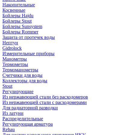
Накопительные
Косвенные
Бойлеры Hajdu
Бойлеры Stout
Бойлеры Sunsystem
Бойлеры Rommer
Защита от протечек воды
Нептун
Gidrolock
Измерительные приборы
Манометры
Термометры
Термоманометры
Счетчики для воды
Коллекторы для воды
Stout
Регулирующие
Из нержавеющей стали без расходомеров
Из нержавеющей стали с расходомерами
Для радиаторной разводки
Из латуни
Распределительные
Регулирующая арматура
Rehau
Для систем напольного отопления HKV