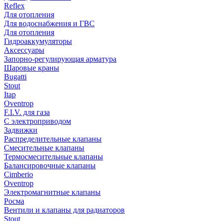
Reflex
Для отопления
Для водоснабжения и ГВС
Для отопления
Гидроаккумуляторы
Аксессуары
Запорно-регулирующая арматура
Шаровые краны
Bugatti
Stout
Itap
Oventrop
F.I.V. для газа
С электроприводом
Задвижки
Распределительные клапаны
Cмесительные клапаны
Термосмесительные клапаны
Балансировочные клапаны
Cimberio
Oventrop
Электромагнитные клапаны
Росма
Вентили и клапаны для радиаторов
Stout