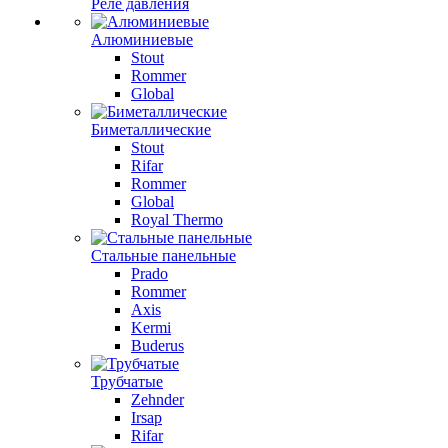
Реле давления
Алюминиевые
Stout
Rommer
Global
Биметаллические
Stout
Rifar
Rommer
Global
Royal Thermo
Стальные панельные
Prado
Rommer
Axis
Kermi
Buderus
Трубчатые
Zehnder
Irsap
Rifar