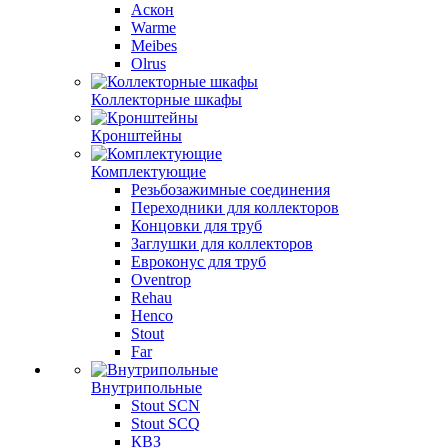
Аскон
Warme
Meibes
Olrus
Коллекторные шкафы
Кронштейны
Комплектующие
Резьбозажимные соединения
Переходники для коллекторов
Концовки для труб
Заглушки для коллекторов
Евроконус для труб
Oventrop
Rehau
Henco
Stout
Far
Внутрипольные
Stout SCN
Stout SCQ
КВЗ