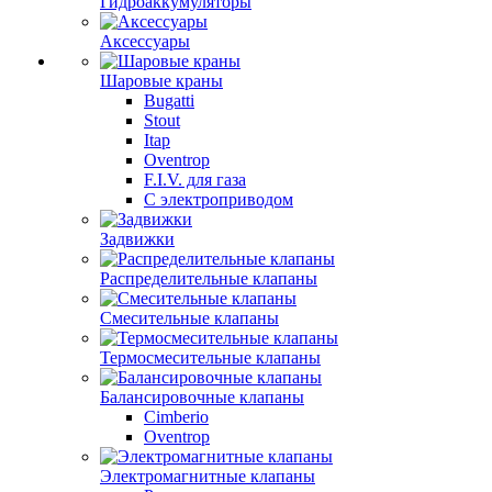
Гидроаккумуляторы
Аксессуары
Шаровые краны
Bugatti
Stout
Itap
Oventrop
F.I.V. для газа
С электроприводом
Задвижки
Распределительные клапаны
Cмесительные клапаны
Термосмесительные клапаны
Балансировочные клапаны
Cimberio
Oventrop
Электромагнитные клапаны