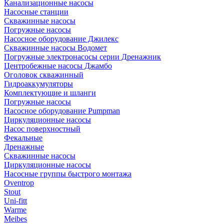
Канализационные насосы
Насосные станции
Скважинные насосы
Погружные насосы
Насосное оборудование Джилекс
Скважинные насосы Водомет
Погружные электронасосы серии Дренажник
Центробежные насосы Джамбо
Оголовок скважинный
Гидроаккумуляторы
Комплектующие и шланги
Погружные насосы
Насосное оборудование Pumpman
Циркуляционные насосы
Насос поверхностный
Фекальные
Дренажные
Скважинные насосы
Циркуляционные насосы
Насосные группы быстрого монтажа
Oventrop
Stout
Uni-fitt
Warme
Meibes