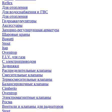
Reflex
Для отопления
Для водоснабжения и ГВС
Для отопления
Гидроаккумуляторы
Аксессуары
Запорно-регулирующая арматура
Шаровые краны
Bugatti
Stout
Itap
Oventrop
F.I.V. для газа
С электроприводом
Задвижки
Распределительные клапаны
Cмесительные клапаны
Термосмесительные клапаны
Балансировочные клапаны
Cimberio
Oventrop
Электромагнитные клапаны
Росма
Вентили и клапаны для радиаторов
Stout