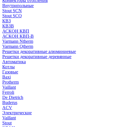
Конвекторы отопления
Внутрипольные
Stout SCN
Stout SCQ
КВЗ
КВЗВ
АСКОН КВП
АСКОН КВП-В
Varmann Ntherm
Varmann Qtherm
Решетки декоративные алюминиевые
Решетки декоративные деревянные
Автоматика
Котлы
Газовые
Baxi
Protherm
Vaillant
Ferroli
De Dietrich
Buderus
ACV
Электрические
Vaillant
Stout