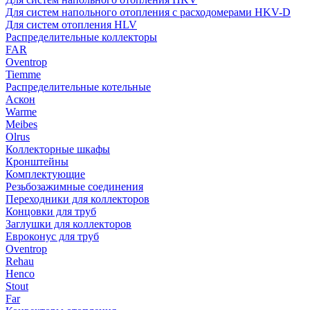
Для систем напольного отопления с расходомерами HKV-D
Для систем отопления HLV
Распределительные коллекторы
FAR
Oventrop
Tiemme
Распределительные котельные
Аскон
Warme
Meibes
Olrus
Коллекторные шкафы
Кронштейны
Комплектующие
Резьбозажимные соединения
Переходники для коллекторов
Концовки для труб
Заглушки для коллекторов
Евроконус для труб
Oventrop
Rehau
Henco
Stout
Far