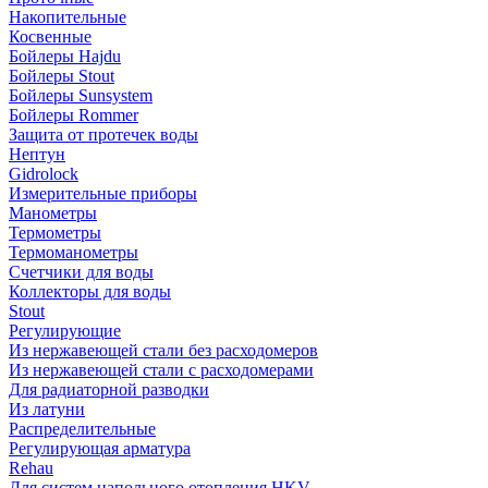
Накопительные
Косвенные
Бойлеры Hajdu
Бойлеры Stout
Бойлеры Sunsystem
Бойлеры Rommer
Защита от протечек воды
Нептун
Gidrolock
Измерительные приборы
Манометры
Термометры
Термоманометры
Счетчики для воды
Коллекторы для воды
Stout
Регулирующие
Из нержавеющей стали без расходомеров
Из нержавеющей стали с расходомерами
Для радиаторной разводки
Из латуни
Распределительные
Регулирующая арматура
Rehau
Для систем напольного отопления HKV