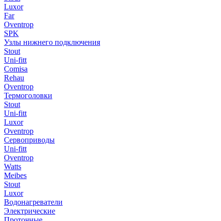
Luxor
Far
Oventrop
SPK
Узлы нижнего подключения
Stout
Uni-fitt
Comisa
Rehau
Oventrop
Термоголовки
Stout
Uni-fitt
Luxor
Oventrop
Сервоприводы
Uni-fitt
Oventrop
Watts
Meibes
Stout
Luxor
Водонагреватели
Электрические
Проточные