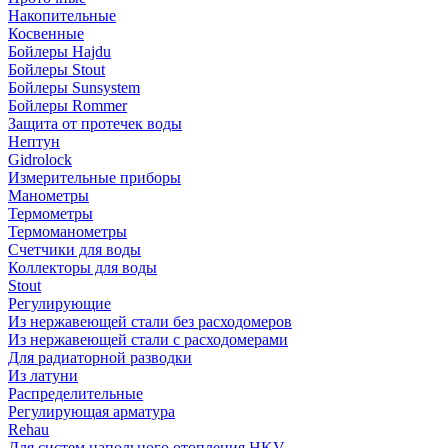
Накопительные
Косвенные
Бойлеры Hajdu
Бойлеры Stout
Бойлеры Sunsystem
Бойлеры Rommer
Защита от протечек воды
Нептун
Gidrolock
Измерительные приборы
Манометры
Термометры
Термоманометры
Счетчики для воды
Коллекторы для воды
Stout
Регулирующие
Из нержавеющей стали без расходомеров
Из нержавеющей стали с расходомерами
Для радиаторной разводки
Из латуни
Распределительные
Регулирующая арматура
Rehau
Для систем напольного отопления HKV