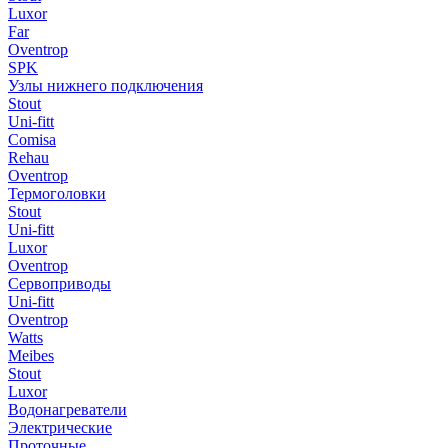
Luxor
Far
Oventrop
SPK
Узлы нижнего подключения
Stout
Uni-fitt
Comisa
Rehau
Oventrop
Термоголовки
Stout
Uni-fitt
Luxor
Oventrop
Сервоприводы
Uni-fitt
Oventrop
Watts
Meibes
Stout
Luxor
Водонагреватели
Электрические
Проточные