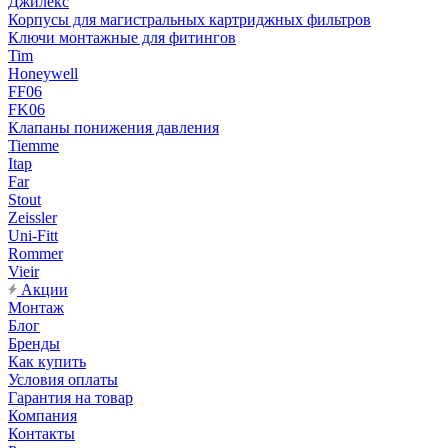
Джилекс
Корпусы для магистральных картриджных фильтров
Ключи монтажные для фитингов
Tim
Honeywell
FF06
FK06
Клапаны понижения давления
Tiemme
Itap
Far
Stout
Zeissler
Uni-Fitt
Rommer
Vieir
Акции
Монтаж
Блог
Бренды
Как купить
Условия оплаты
Гарантия на товар
Компания
Контакты