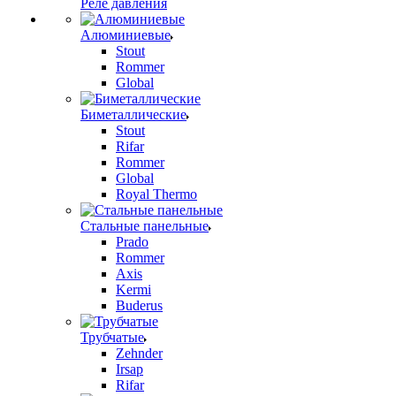
Реле давления
Алюминиевые
Stout
Rommer
Global
Биметаллические
Stout
Rifar
Rommer
Global
Royal Thermo
Стальные панельные
Prado
Rommer
Axis
Kermi
Buderus
Трубчатые
Zehnder
Irsap
Rifar