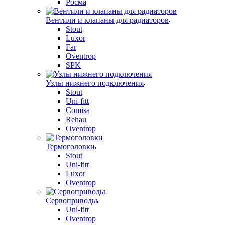
Росма
Вентили и клапаны для радиаторов
Stout
Luxor
Far
Oventrop
SPK
Узлы нижнего подключения
Stout
Uni-fitt
Comisa
Rehau
Oventrop
Термоголовки
Stout
Uni-fitt
Luxor
Oventrop
Сервоприводы
Uni-fitt
Oventrop