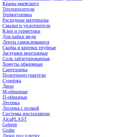
Краны маевского
Теплоносители
Термоголовка
Расходные материалы
Смазки и уплотнители
Клеи и герметики
Для пайки меди
Ленты самоклеящиеся
Скобы и крючки трубные
Заглушки монтажные
Соль таблетированная
Хомуты обжимные
Сантехника
Полотенцесушители
Сунержа
Двин
М-образные
П-образные
Лесенка
Лесенка с полкой
Системы инсталляции
AlcaPLAST
Geberit
Grohe
Люки под плитку