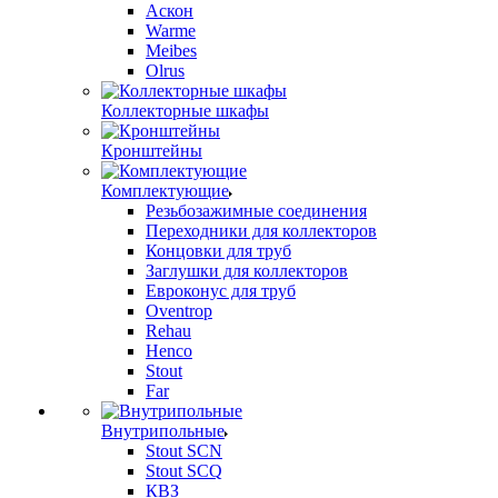
Аскон
Warme
Meibes
Olrus
Коллекторные шкафы
Кронштейны
Комплектующие
Резьбозажимные соединения
Переходники для коллекторов
Концовки для труб
Заглушки для коллекторов
Евроконус для труб
Oventrop
Rehau
Henco
Stout
Far
Внутрипольные
Stout SCN
Stout SCQ
КВЗ