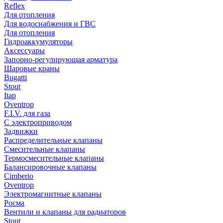
Reflex
Для отопления
Для водоснабжения и ГВС
Для отопления
Гидроаккумуляторы
Аксессуары
Запорно-регулирующая арматура
Шаровые краны
Bugatti
Stout
Itap
Oventrop
F.I.V. для газа
С электроприводом
Задвижки
Распределительные клапаны
Cмесительные клапаны
Термосмесительные клапаны
Балансировочные клапаны
Cimberio
Oventrop
Электромагнитные клапаны
Росма
Вентили и клапаны для радиаторов
Stout