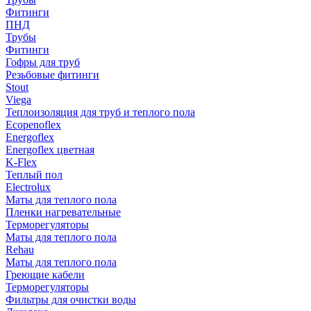
Фитинги
ПНД
Трубы
Фитинги
Гофры для труб
Резьбовые фитинги
Stout
Viega
Теплоизоляция для труб и теплого пола
Ecopenoflex
Energoflex
Energoflex цветная
K-Flex
Теплый пол
Electrolux
Маты для теплого пола
Пленки нагревательные
Терморегуляторы
Маты для теплого пола
Rehau
Маты для теплого пола
Греющие кабели
Терморегуляторы
Фильтры для очистки воды