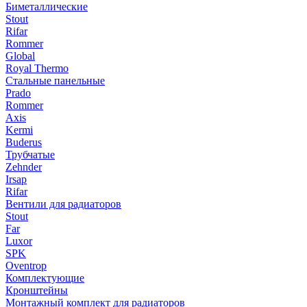
Биметаллические
Stout
Rifar
Rommer
Global
Royal Thermo
Стальные панельные
Prado
Rommer
Axis
Kermi
Buderus
Трубчатые
Zehnder
Irsap
Rifar
Вентили для радиаторов
Stout
Far
Luxor
SPK
Oventrop
Комплектующие
Кронштейны
Монтажный комплект для радиаторов