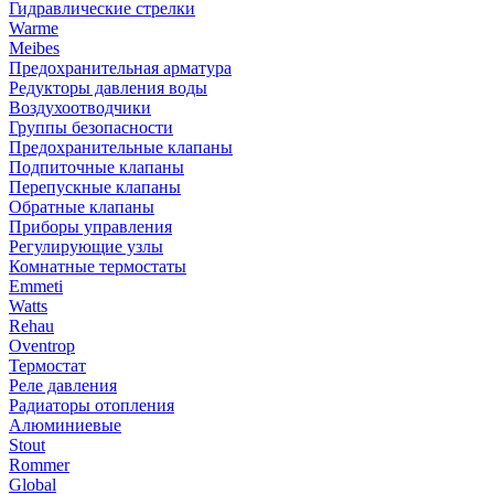
Гидравлические стрелки
Warme
Meibes
Предохранительная арматура
Редукторы давления воды
Воздухоотводчики
Группы безопасности
Предохранительные клапаны
Подпиточные клапаны
Перепускные клапаны
Обратные клапаны
Приборы управления
Регулирующие узлы
Комнатные термостаты
Emmeti
Watts
Rehau
Oventrop
Термостат
Реле давления
Радиаторы отопления
Алюминиевые
Stout
Rommer
Global