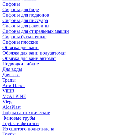
Сифоны
Сифoны для биде
Сифoны для поддонов
Сифoны для писсуара
Сифоны для раковины
Сифоны для стиральных машин
Сифоны бутылочные
Сифоны плоские
Обвязка для ванн
Обвязка для ванн полуавтомат
Обвязка для ванн автомат
Подводки гибкие
Для воды
Для газа
Трапы
Ани Пласт
ViEiR
McALPINE
Viega
AlcaPlast
Гофры сантехнические
Фановые трубы
Трубы и фитинги
Из сшитого полиэтилена
Трубы