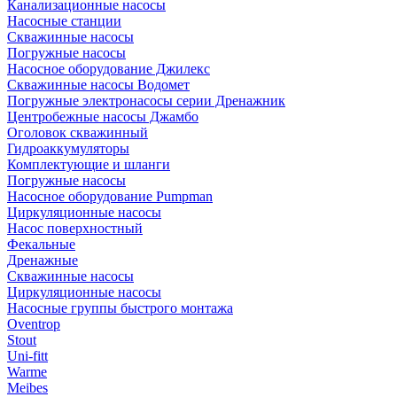
Канализационные насосы
Насосные станции
Скважинные насосы
Погружные насосы
Насосное оборудование Джилекс
Скважинные насосы Водомет
Погружные электронасосы серии Дренажник
Центробежные насосы Джамбо
Оголовок скважинный
Гидроаккумуляторы
Комплектующие и шланги
Погружные насосы
Насосное оборудование Pumpman
Циркуляционные насосы
Насос поверхностный
Фекальные
Дренажные
Скважинные насосы
Циркуляционные насосы
Насосные группы быстрого монтажа
Oventrop
Stout
Uni-fitt
Warme
Meibes