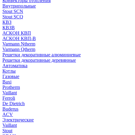
Конвекторы отопления
Внутрипольные
Stout SCN
Stout SCQ
КВЗ
КВЗВ
АСКОН КВП
АСКОН КВП-В
Varmann Ntherm
Varmann Qtherm
Решетки декоративные алюминиевые
Решетки декоративные деревянные
Автоматика
Котлы
Газовые
Baxi
Protherm
Vaillant
Ferroli
De Dietrich
Buderus
ACV
Электрические
Vaillant
Stout