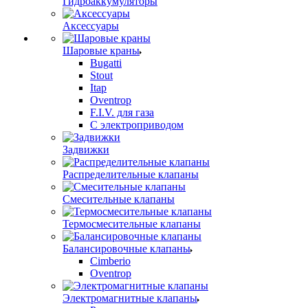
Гидроаккумуляторы
Аксессуары
Шаровые краны
Bugatti
Stout
Itap
Oventrop
F.I.V. для газа
С электроприводом
Задвижки
Распределительные клапаны
Cмесительные клапаны
Термосмесительные клапаны
Балансировочные клапаны
Cimberio
Oventrop
Электромагнитные клапаны