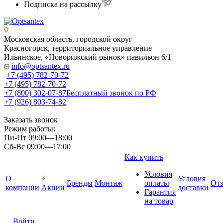
Подписка на рассылку
Московская область, городской округ
Красногорск, территориальное управление
Ильинское, «Новорижский рынок» павильон 6/1
info@optsantex.ru
+7 (495) 782-70-72
+7 (495) 782-70-72
+7 (800) 302-07-87
Бесплатный звонок по РФ
+7 (926) 803-74-82
Заказать звонок
Режим работы:
Пн-Пт 09:00—18:00
Сб-Вс 09:00—17:00
Как купить
Условия
О
Условия
Бренды
Монтаж
оплаты
От
компании
Акции
доставки
Гарантия
на товар
Войти