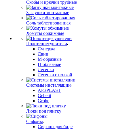
Скобы и крючки трубные
Заглушки монтажные
Соль таблетированная
Хомуты обжимные
Полотенцесушители
Сунержа
Двин
М-образные
П-образные
Лесенка
Лесенка с полкой
Системы инсталляции
AlcaPLAST
Geberit
Grohe
Люки под плитку
Сифоны
Сифoны для биде