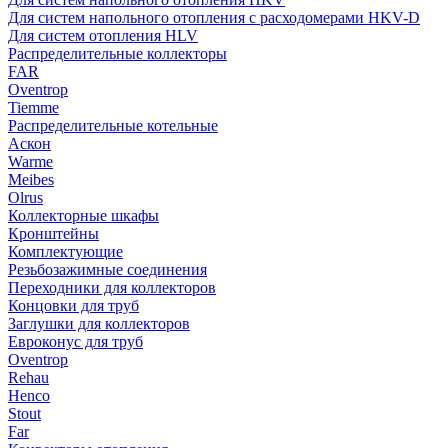
Для систем напольного отопления с расходомерами HKV-D
Для систем отопления HLV
Распределительные коллекторы
FAR
Oventrop
Tiemme
Распределительные котельные
Аскон
Warme
Meibes
Olrus
Коллекторные шкафы
Кронштейны
Комплектующие
Резьбозажимные соединения
Переходники для коллекторов
Концовки для труб
Заглушки для коллекторов
Евроконус для труб
Oventrop
Rehau
Henco
Stout
Far