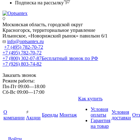
Подписка на рассылку
Московская область, городской округ
Красногорск, территориальное управление
Ильинское, «Новорижский рынок» павильон 6/1
info@optsantex.ru
+7 (495) 782-70-72
+7 (495) 782-70-72
+7 (800) 302-07-87
Бесплатный звонок по РФ
+7 (926) 803-74-82
Заказать звонок
Режим работы:
Пн-Пт 09:00—18:00
Сб-Вс 09:00—17:00
Как купить
Условия
О
Условия
Бренды
Монтаж
оплаты
От
компании
Акции
доставки
Гарантия
на товар
Войти