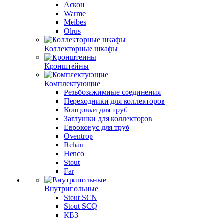
Аскон
Warme
Meibes
Olrus
Коллекторные шкафы
Кронштейны
Комплектующие
Резьбозажимные соединения
Переходники для коллекторов
Концовки для труб
Заглушки для коллекторов
Евроконус для труб
Oventrop
Rehau
Henco
Stout
Far
Внутрипольные
Stout SCN
Stout SCQ
КВЗ