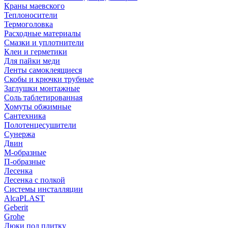
Краны маевского
Теплоносители
Термоголовка
Расходные материалы
Смазки и уплотнители
Клеи и герметики
Для пайки меди
Ленты самоклеящиеся
Скобы и крючки трубные
Заглушки монтажные
Соль таблетированная
Хомуты обжимные
Сантехника
Полотенцесушители
Сунержа
Двин
М-образные
П-образные
Лесенка
Лесенка с полкой
Системы инсталляции
AlcaPLAST
Geberit
Grohe
Люки под плитку