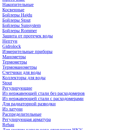
Накопительные
Косвенные
Бойлеры Hajdu
Бойлеры Stout
Бойлеры Sunsystem
Бойлеры Rommer
Защита от протечек воды
Нептун
Gidrolock
Измерительные приборы
Манометры
Термометры
Термоманометры
Счетчики для воды
Коллекторы для воды
Stout
Регулирующие
Из нержавеющей стали без расходомеров
Из нержавеющей стали с расходомерами
Для радиаторной разводки
Из латуни
Распределительные
Регулирующая арматура
Rehau
Для систем напольного отопления HKV