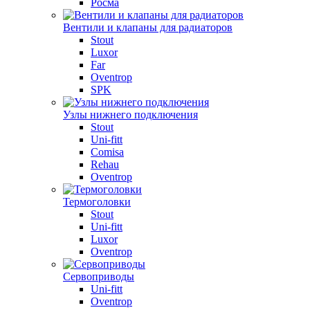
Росма
Вентили и клапаны для радиаторов
Stout
Luxor
Far
Oventrop
SPK
Узлы нижнего подключения
Stout
Uni-fitt
Comisa
Rehau
Oventrop
Термоголовки
Stout
Uni-fitt
Luxor
Oventrop
Сервоприводы
Uni-fitt
Oventrop