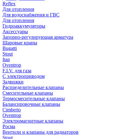
Reflex
Для отопления
Для водоснабжения и ГВС
Для отопления
Гидроаккумуляторы
Аксессуары
Запорно-регулирующая арматура
Шаровые краны
Bugatti
Stout
Itap
Oventrop
F.I.V. для газа
С электроприводом
Задвижки
Распределительные клапаны
Cмесительные клапаны
Термосмесительные клапаны
Балансировочные клапаны
Cimberio
Oventrop
Электромагнитные клапаны
Росма
Вентили и клапаны для радиаторов
Stout