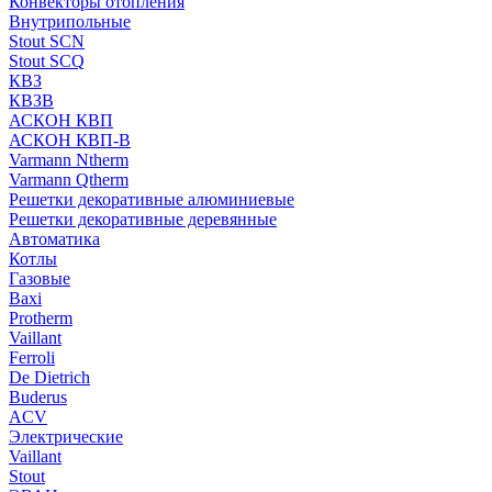
Конвекторы отопления
Внутрипольные
Stout SCN
Stout SCQ
КВЗ
КВЗВ
АСКОН КВП
АСКОН КВП-В
Varmann Ntherm
Varmann Qtherm
Решетки декоративные алюминиевые
Решетки декоративные деревянные
Автоматика
Котлы
Газовые
Baxi
Protherm
Vaillant
Ferroli
De Dietrich
Buderus
ACV
Электрические
Vaillant
Stout