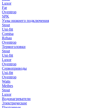
Luxor
Far
Oventrop
SPK
Узлы нижнего подключения
Stout
Uni-fitt
Comisa
Rehau
Oventrop
Термоголовки
Stout
Uni-fitt
Luxor
Oventrop
Сервоприводы
Uni-fitt
Oventrop
Watts
Meibes
Stout
Luxor
Водонагреватели
Электрические
Проточные