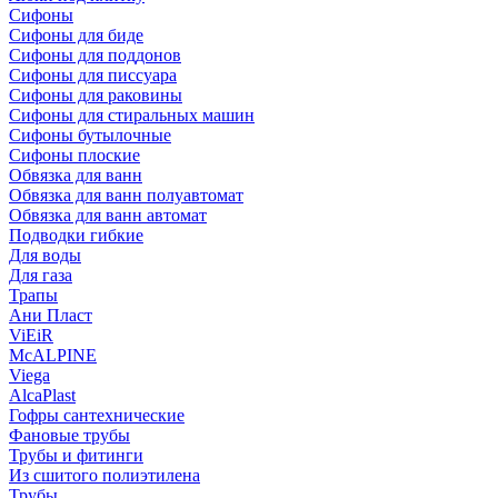
Сифоны
Сифoны для биде
Сифoны для поддонов
Сифoны для писсуара
Сифоны для раковины
Сифоны для стиральных машин
Сифоны бутылочные
Сифоны плоские
Обвязка для ванн
Обвязка для ванн полуавтомат
Обвязка для ванн автомат
Подводки гибкие
Для воды
Для газа
Трапы
Ани Пласт
ViEiR
McALPINE
Viega
AlcaPlast
Гофры сантехнические
Фановые трубы
Трубы и фитинги
Из сшитого полиэтилена
Трубы