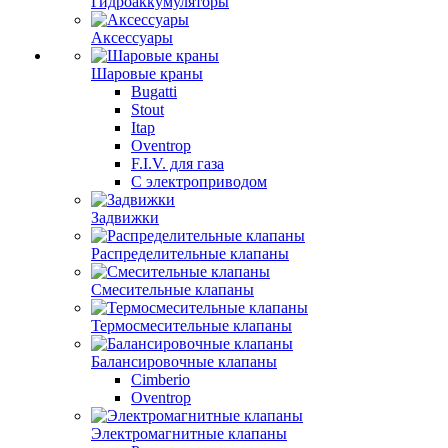
Гидроаккумуляторы
Аксессуары
Шаровые краны
Bugatti
Stout
Itap
Oventrop
F.I.V. для газа
С электроприводом
Задвижки
Распределительные клапаны
Cмесительные клапаны
Термосмесительные клапаны
Балансировочные клапаны
Cimberio
Oventrop
Электромагнитные клапаны