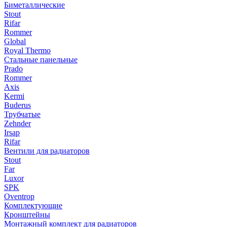
Биметаллические
Stout
Rifar
Rommer
Global
Royal Thermo
Стальные панельные
Prado
Rommer
Axis
Kermi
Buderus
Трубчатые
Zehnder
Irsap
Rifar
Вентили для радиаторов
Stout
Far
Luxor
SPK
Oventrop
Комплектующие
Кронштейны
Монтажный комплект для радиаторов