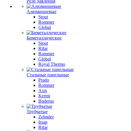
Реле давления
Алюминиевые
Stout
Rommer
Global
Биметаллические
Stout
Rifar
Rommer
Global
Royal Thermo
Стальные панельные
Prado
Rommer
Axis
Kermi
Buderus
Трубчатые
Zehnder
Irsap
Rifar