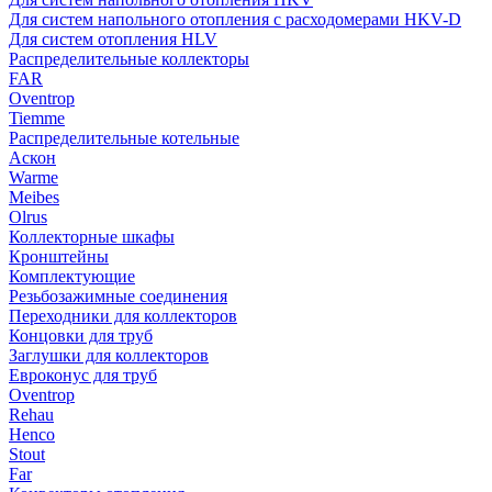
Для систем напольного отопления с расходомерами HKV-D
Для систем отопления HLV
Распределительные коллекторы
FAR
Oventrop
Tiemme
Распределительные котельные
Аскон
Warme
Meibes
Olrus
Коллекторные шкафы
Кронштейны
Комплектующие
Резьбозажимные соединения
Переходники для коллекторов
Концовки для труб
Заглушки для коллекторов
Евроконус для труб
Oventrop
Rehau
Henco
Stout
Far