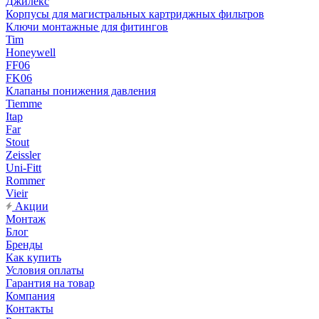
Джилекс
Корпусы для магистральных картриджных фильтров
Ключи монтажные для фитингов
Tim
Honeywell
FF06
FK06
Клапаны понижения давления
Tiemme
Itap
Far
Stout
Zeissler
Uni-Fitt
Rommer
Vieir
Акции
Монтаж
Блог
Бренды
Как купить
Условия оплаты
Гарантия на товар
Компания
Контакты