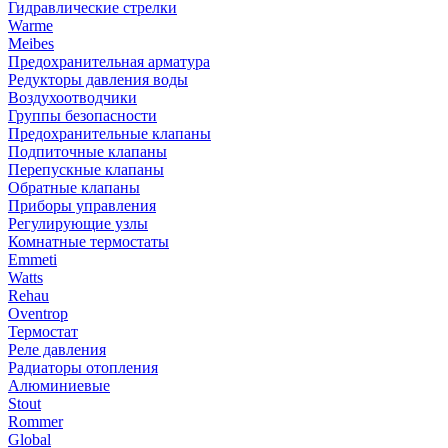
Гидравлические стрелки
Warme
Meibes
Предохранительная арматура
Редукторы давления воды
Воздухоотводчики
Группы безопасности
Предохранительные клапаны
Подпиточные клапаны
Перепускные клапаны
Обратные клапаны
Приборы управления
Регулирующие узлы
Комнатные термостаты
Emmeti
Watts
Rehau
Oventrop
Термостат
Реле давления
Радиаторы отопления
Алюминиевые
Stout
Rommer
Global