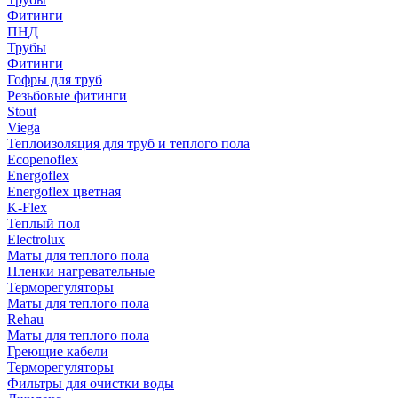
Фитинги
ПНД
Трубы
Фитинги
Гофры для труб
Резьбовые фитинги
Stout
Viega
Теплоизоляция для труб и теплого пола
Ecopenoflex
Energoflex
Energoflex цветная
K-Flex
Теплый пол
Electrolux
Маты для теплого пола
Пленки нагревательные
Терморегуляторы
Маты для теплого пола
Rehau
Маты для теплого пола
Греющие кабели
Терморегуляторы
Фильтры для очистки воды