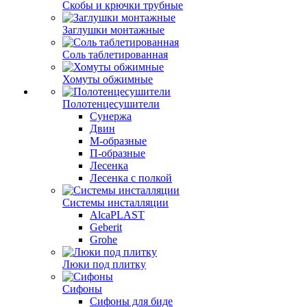
Скобы и крючки трубные
Заглушки монтажные
Соль таблетированная
Хомуты обжимные
Полотенцесушители
Сунержа
Двин
М-образные
П-образные
Лесенка
Лесенка с полкой
Системы инсталляции
AlcaPLAST
Geberit
Grohe
Люки под плитку
Сифоны
Сифoны для биде