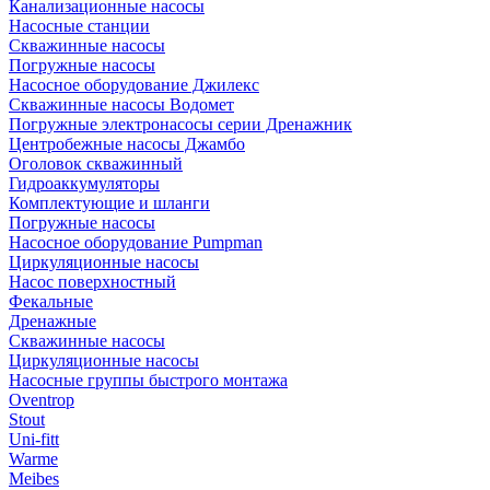
Канализационные насосы
Насосные станции
Скважинные насосы
Погружные насосы
Насосное оборудование Джилекс
Скважинные насосы Водомет
Погружные электронасосы серии Дренажник
Центробежные насосы Джамбо
Оголовок скважинный
Гидроаккумуляторы
Комплектующие и шланги
Погружные насосы
Насосное оборудование Pumpman
Циркуляционные насосы
Насос поверхностный
Фекальные
Дренажные
Скважинные насосы
Циркуляционные насосы
Насосные группы быстрого монтажа
Oventrop
Stout
Uni-fitt
Warme
Meibes