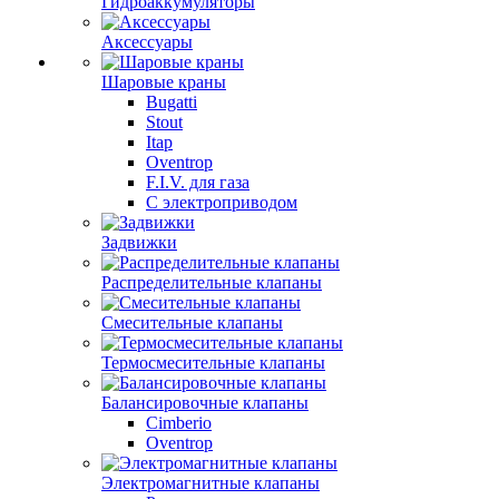
Гидроаккумуляторы
Аксессуары
Шаровые краны
Bugatti
Stout
Itap
Oventrop
F.I.V. для газа
С электроприводом
Задвижки
Распределительные клапаны
Cмесительные клапаны
Термосмесительные клапаны
Балансировочные клапаны
Cimberio
Oventrop
Электромагнитные клапаны