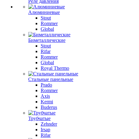
Реле давления
Алюминиевые
Stout
Rommer
Global
Биметаллические
Stout
Rifar
Rommer
Global
Royal Thermo
Стальные панельные
Prado
Rommer
Axis
Kermi
Buderus
Трубчатые
Zehnder
Irsap
Rifar