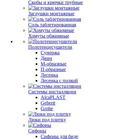
Скобы и крючки трубные
Заглушки монтажные
Соль таблетированная
Хомуты обжимные
Полотенцесушители
Сунержа
Двин
М-образные
П-образные
Лесенка
Лесенка с полкой
Системы инсталляции
AlcaPLAST
Geberit
Grohe
Люки под плитку
Сифоны
Сифoны для биде