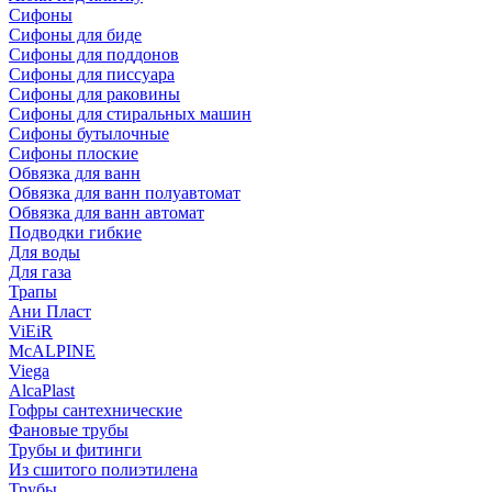
Сифоны
Сифoны для биде
Сифoны для поддонов
Сифoны для писсуара
Сифоны для раковины
Сифоны для стиральных машин
Сифоны бутылочные
Сифоны плоские
Обвязка для ванн
Обвязка для ванн полуавтомат
Обвязка для ванн автомат
Подводки гибкие
Для воды
Для газа
Трапы
Ани Пласт
ViEiR
McALPINE
Viega
AlcaPlast
Гофры сантехнические
Фановые трубы
Трубы и фитинги
Из сшитого полиэтилена
Трубы