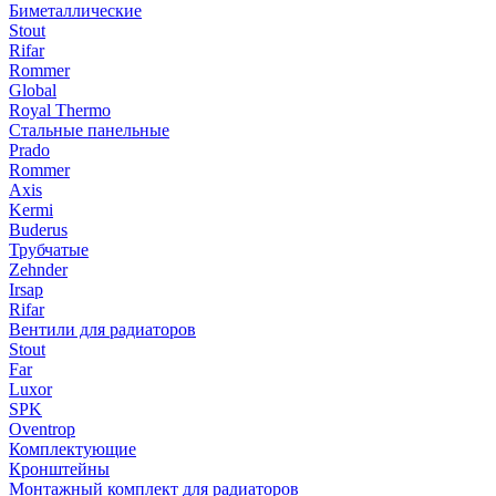
Биметаллические
Stout
Rifar
Rommer
Global
Royal Thermo
Стальные панельные
Prado
Rommer
Axis
Kermi
Buderus
Трубчатые
Zehnder
Irsap
Rifar
Вентили для радиаторов
Stout
Far
Luxor
SPK
Oventrop
Комплектующие
Кронштейны
Монтажный комплект для радиаторов