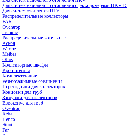
Для систем напольного отопления с расходомерами HKV-D
Для систем отопления HLV
Распределительные коллекторы
FAR
Oventrop
Tiemme
Распределительные котельные
Аскон
Warme
Meibes
Olrus
Коллекторные шкафы
Кронштейны
Комплектующие
Резьбозажимные соединения
Переходники для коллекторов
Концовки для труб
Заглушки для коллекторов
Евроконус для труб
Oventrop
Rehau
Henco
Stout
Far