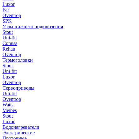
Luxor
Far
Oventrop
SPK
Узлы нижнего подключения
Stout
Uni-fitt
Comisa
Rehau
Oventrop
Термоголовки
Stout
Uni-fitt
Luxor
Oventrop
Сервоприводы
Uni-fitt
Oventrop
Watts
Meibes
Stout
Luxor
Водонагреватели
Электрические
Проточные