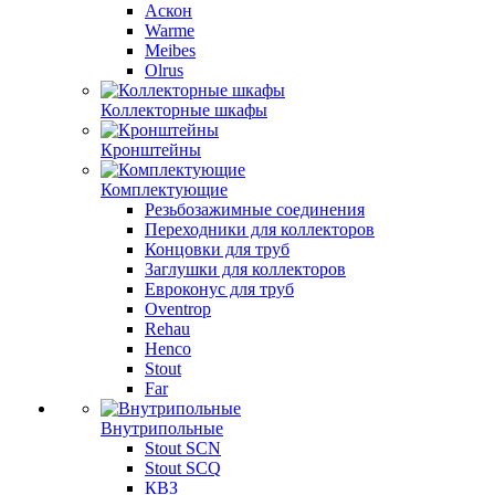
Аскон
Warme
Meibes
Olrus
Коллекторные шкафы
Кронштейны
Комплектующие
Резьбозажимные соединения
Переходники для коллекторов
Концовки для труб
Заглушки для коллекторов
Евроконус для труб
Oventrop
Rehau
Henco
Stout
Far
Внутрипольные
Stout SCN
Stout SCQ
КВЗ