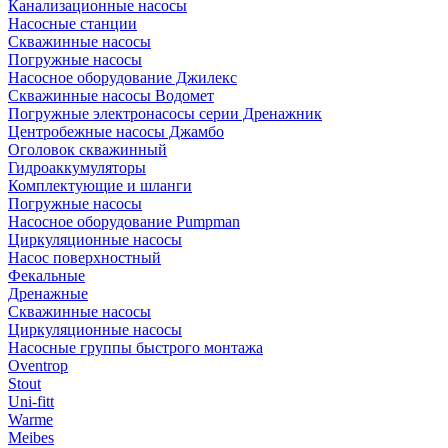
Канализационные насосы
Насосные станции
Скважинные насосы
Погружные насосы
Насосное оборудование Джилекс
Скважинные насосы Водомет
Погружные электронасосы серии Дренажник
Центробежные насосы Джамбо
Оголовок скважинный
Гидроаккумуляторы
Комплектующие и шланги
Погружные насосы
Насосное оборудование Pumpman
Циркуляционные насосы
Насос поверхностный
Фекальные
Дренажные
Скважинные насосы
Циркуляционные насосы
Насосные группы быстрого монтажа
Oventrop
Stout
Uni-fitt
Warme
Meibes