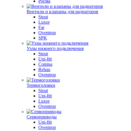
Росма
Вентили и клапаны для радиаторов
Stout
Luxor
Far
Oventrop
SPK
Узлы нижнего подключения
Stout
Uni-fitt
Comisa
Rehau
Oventrop
Термоголовки
Stout
Uni-fitt
Luxor
Oventrop
Сервоприводы
Uni-fitt
Oventrop