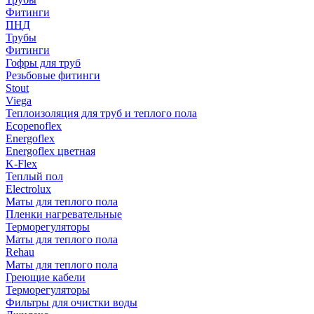
Фитинги
ПНД
Трубы
Фитинги
Гофры для труб
Резьбовые фитинги
Stout
Viega
Теплоизоляция для труб и теплого пола
Ecopenoflex
Energoflex
Energoflex цветная
K-Flex
Теплый пол
Electrolux
Маты для теплого пола
Пленки нагревательные
Терморегуляторы
Маты для теплого пола
Rehau
Маты для теплого пола
Греющие кабели
Терморегуляторы
Фильтры для очистки воды