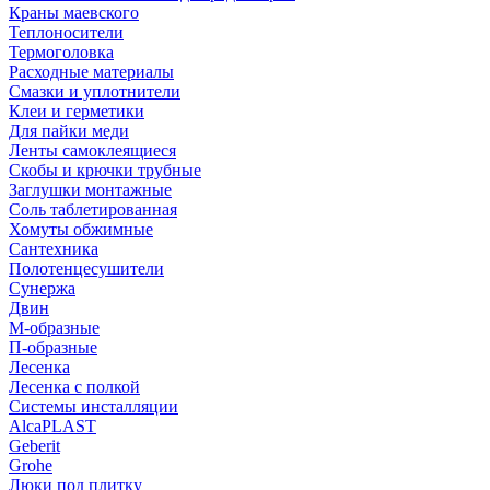
Краны маевского
Теплоносители
Термоголовка
Расходные материалы
Смазки и уплотнители
Клеи и герметики
Для пайки меди
Ленты самоклеящиеся
Скобы и крючки трубные
Заглушки монтажные
Соль таблетированная
Хомуты обжимные
Сантехника
Полотенцесушители
Сунержа
Двин
М-образные
П-образные
Лесенка
Лесенка с полкой
Системы инсталляции
AlcaPLAST
Geberit
Grohe
Люки под плитку