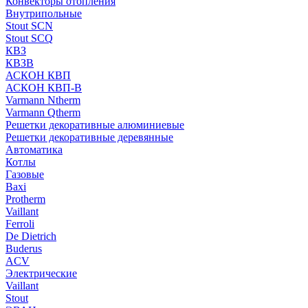
Конвекторы отопления
Внутрипольные
Stout SCN
Stout SCQ
КВЗ
КВЗВ
АСКОН КВП
АСКОН КВП-В
Varmann Ntherm
Varmann Qtherm
Решетки декоративные алюминиевые
Решетки декоративные деревянные
Автоматика
Котлы
Газовые
Baxi
Protherm
Vaillant
Ferroli
De Dietrich
Buderus
ACV
Электрические
Vaillant
Stout