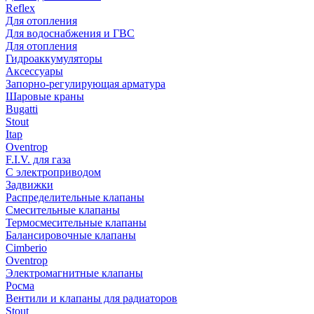
Reflex
Для отопления
Для водоснабжения и ГВС
Для отопления
Гидроаккумуляторы
Аксессуары
Запорно-регулирующая арматура
Шаровые краны
Bugatti
Stout
Itap
Oventrop
F.I.V. для газа
С электроприводом
Задвижки
Распределительные клапаны
Cмесительные клапаны
Термосмесительные клапаны
Балансировочные клапаны
Cimberio
Oventrop
Электромагнитные клапаны
Росма
Вентили и клапаны для радиаторов
Stout