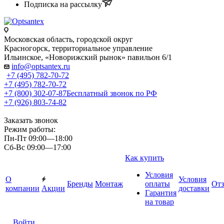
Подписка на рассылку
Московская область, городской округ
Красногорск, территориальное управление
Ильинское, «Новорижский рынок» павильон 6/1
info@optsantex.ru
+7 (495) 782-70-72
+7 (495) 782-70-72
+7 (800) 302-07-87
Бесплатный звонок по РФ
+7 (926) 803-74-82
Заказать звонок
Режим работы:
Пн-Пт 09:00—18:00
Сб-Вс 09:00—17:00
Как купить
Условия
О
Условия
Бренды
Монтаж
оплаты
От
компании
Акции
доставки
Гарантия
на товар
Войти