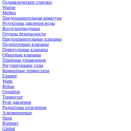
Гидравлические стрелки
Warme
Meibes
Предохранительная арматура
Редукторы давления воды
Воздухоотводчики
Группы безопасности
Предохранительные клапаны
Подпиточные клапаны
Перепускные клапаны
Обратные клапаны
Приборы управления
Регулирующие узлы
Комнатные термостаты
Emmeti
Watts
Rehau
Oventrop
Термостат
Реле давления
Радиаторы отопления
Алюминиевые
Stout
Rommer
Global