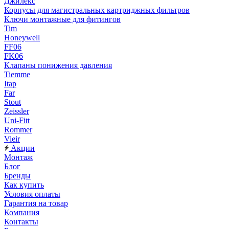
Джилекс
Корпусы для магистральных картриджных фильтров
Ключи монтажные для фитингов
Tim
Honeywell
FF06
FK06
Клапаны понижения давления
Tiemme
Itap
Far
Stout
Zeissler
Uni-Fitt
Rommer
Vieir
Акции
Монтаж
Блог
Бренды
Как купить
Условия оплаты
Гарантия на товар
Компания
Контакты