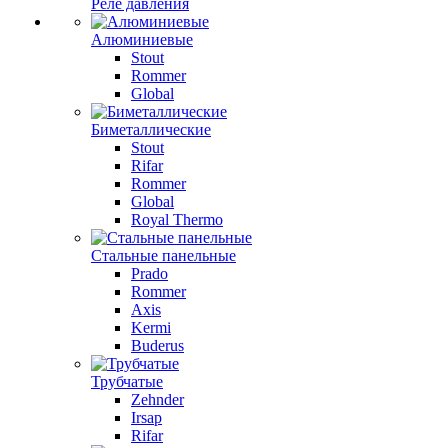
Реле давления
Алюминиевые
Stout
Rommer
Global
Биметаллические
Stout
Rifar
Rommer
Global
Royal Thermo
Стальные панельные
Prado
Rommer
Axis
Kermi
Buderus
Трубчатые
Zehnder
Irsap
Rifar