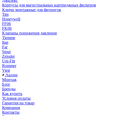
Джилекс
Корпусы для магистральных картриджных фильтров
Ключи монтажные для фитингов
Tim
Honeywell
FF06
FK06
Клапаны понижения давления
Tiemme
Itap
Far
Stout
Zeissler
Uni-Fitt
Rommer
Vieir
Акции
Монтаж
Блог
Бренды
Как купить
Условия оплаты
Гарантия на товар
Компания
Контакты