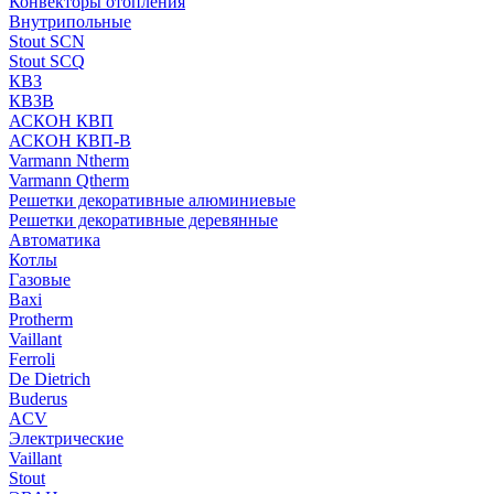
Конвекторы отопления
Внутрипольные
Stout SCN
Stout SCQ
КВЗ
КВЗВ
АСКОН КВП
АСКОН КВП-В
Varmann Ntherm
Varmann Qtherm
Решетки декоративные алюминиевые
Решетки декоративные деревянные
Автоматика
Котлы
Газовые
Baxi
Protherm
Vaillant
Ferroli
De Dietrich
Buderus
ACV
Электрические
Vaillant
Stout