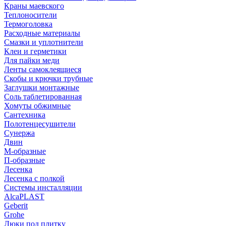
Краны маевского
Теплоносители
Термоголовка
Расходные материалы
Смазки и уплотнители
Клеи и герметики
Для пайки меди
Ленты самоклеящиеся
Скобы и крючки трубные
Заглушки монтажные
Соль таблетированная
Хомуты обжимные
Сантехника
Полотенцесушители
Сунержа
Двин
М-образные
П-образные
Лесенка
Лесенка с полкой
Системы инсталляции
AlcaPLAST
Geberit
Grohe
Люки под плитку