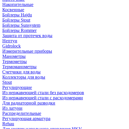
Накопительные
Косвенные
Бойлеры Hajdu
Бойлеры Stout
Бойлеры Sunsystem
Бойлеры Rommer
Защита от протечек воды
Нептун
Gidrolock
Измерительные приборы
Манометры
Термометры
Термоманометры
Счетчики для воды
Коллекторы для воды
Stout
Регулирующие
Из нержавеющей стали без расходомеров
Из нержавеющей стали с расходомерами
Для радиаторной разводки
Из латуни
Распределительные
Регулирующая арматура
Rehau
Для систем напольного отопления HKV