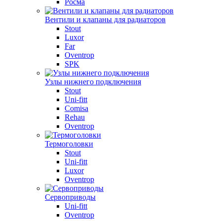
Росма
Вентили и клапаны для радиаторов
Stout
Luxor
Far
Oventrop
SPK
Узлы нижнего подключения
Stout
Uni-fitt
Comisa
Rehau
Oventrop
Термоголовки
Stout
Uni-fitt
Luxor
Oventrop
Сервоприводы
Uni-fitt
Oventrop