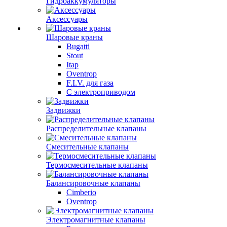
Гидроаккумуляторы
Аксессуары
Шаровые краны
Bugatti
Stout
Itap
Oventrop
F.I.V. для газа
С электроприводом
Задвижки
Распределительные клапаны
Cмесительные клапаны
Термосмесительные клапаны
Балансировочные клапаны
Cimberio
Oventrop
Электромагнитные клапаны