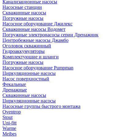
Канализационные насосы
Насосные станции
Скважинные насосы
Погружные насосы
Насосное оборудование Джилекс
Скважинные насосы Водомет
Погружные электронасосы серии Дренажник
Центробежные насосы Джамбо
Оголовок скважинный
Гидроаккумуляторы
Комплектующие и шланги
Погружные насосы
Насосное оборудование Pumpman
Циркуляционные насосы
Насос поверхностный
Фекальные
Дренажные
Скважинные насосы
Циркуляционные насосы
Насосные группы быстрого монтажа
Oventrop
Stout
Uni-fitt
Warme
Meibes