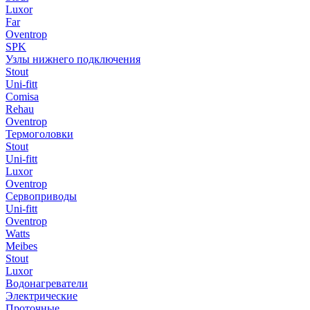
Luxor
Far
Oventrop
SPK
Узлы нижнего подключения
Stout
Uni-fitt
Comisa
Rehau
Oventrop
Термоголовки
Stout
Uni-fitt
Luxor
Oventrop
Сервоприводы
Uni-fitt
Oventrop
Watts
Meibes
Stout
Luxor
Водонагреватели
Электрические
Проточные