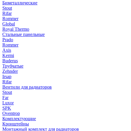
Биметаллические
Stout
Rifar
Rommer
Global
Royal Thermo
Стальные панельные
Prado
Rommer
Axis
Kermi
Buderus
Трубчатые
Zehnder
Irsap
Rifar
Вентили для радиаторов
Stout
Far
Luxor
SPK
Oventrop
Комплектующие
Кронштейны
Монтажный комплект для радиаторов