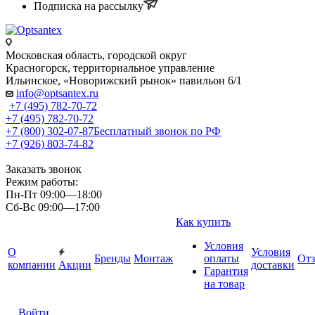
Подписка на рассылку
Московская область, городской округ
Красногорск, территориальное управление
Ильинское, «Новорижский рынок» павильон 6/1
info@optsantex.ru
+7 (495) 782-70-72
+7 (495) 782-70-72
+7 (800) 302-07-87
Бесплатный звонок по РФ
+7 (926) 803-74-82
Заказать звонок
Режим работы:
Пн-Пт 09:00—18:00
Сб-Вс 09:00—17:00
Как купить
Условия
О
Условия
Бренды
Монтаж
оплаты
От
компании
Акции
доставки
Гарантия
на товар
Войти