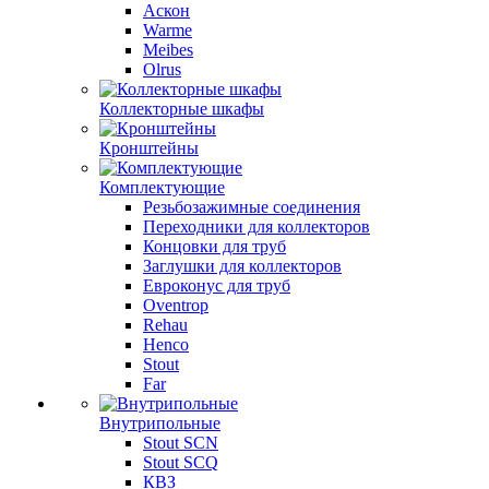
Аскон
Warme
Meibes
Olrus
Коллекторные шкафы
Кронштейны
Комплектующие
Резьбозажимные соединения
Переходники для коллекторов
Концовки для труб
Заглушки для коллекторов
Евроконус для труб
Oventrop
Rehau
Henco
Stout
Far
Внутрипольные
Stout SCN
Stout SCQ
КВЗ