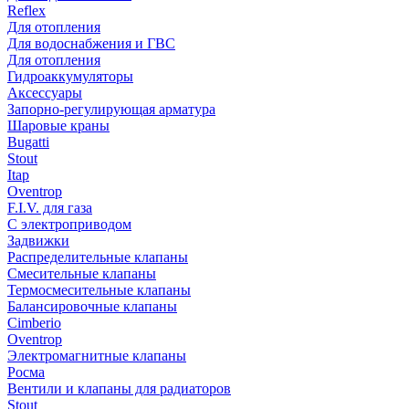
Reflex
Для отопления
Для водоснабжения и ГВС
Для отопления
Гидроаккумуляторы
Аксессуары
Запорно-регулирующая арматура
Шаровые краны
Bugatti
Stout
Itap
Oventrop
F.I.V. для газа
С электроприводом
Задвижки
Распределительные клапаны
Cмесительные клапаны
Термосмесительные клапаны
Балансировочные клапаны
Cimberio
Oventrop
Электромагнитные клапаны
Росма
Вентили и клапаны для радиаторов
Stout