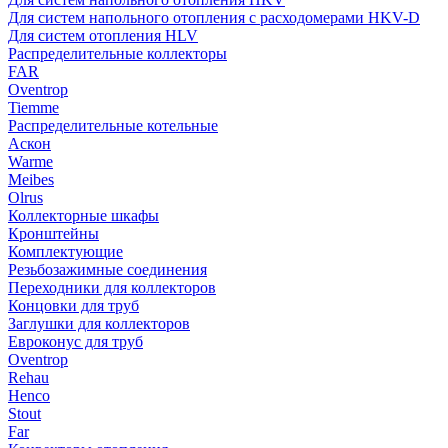
Для систем напольного отопления с расходомерами HKV-D
Для систем отопления HLV
Распределительные коллекторы
FAR
Oventrop
Tiemme
Распределительные котельные
Аскон
Warme
Meibes
Olrus
Коллекторные шкафы
Кронштейны
Комплектующие
Резьбозажимные соединения
Переходники для коллекторов
Концовки для труб
Заглушки для коллекторов
Евроконус для труб
Oventrop
Rehau
Henco
Stout
Far