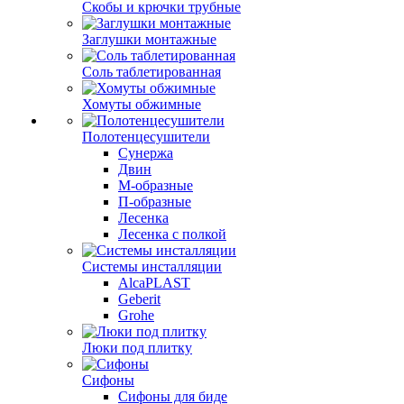
Скобы и крючки трубные
Заглушки монтажные
Соль таблетированная
Хомуты обжимные
Полотенцесушители
Сунержа
Двин
М-образные
П-образные
Лесенка
Лесенка с полкой
Системы инсталляции
AlcaPLAST
Geberit
Grohe
Люки под плитку
Сифоны
Сифoны для биде