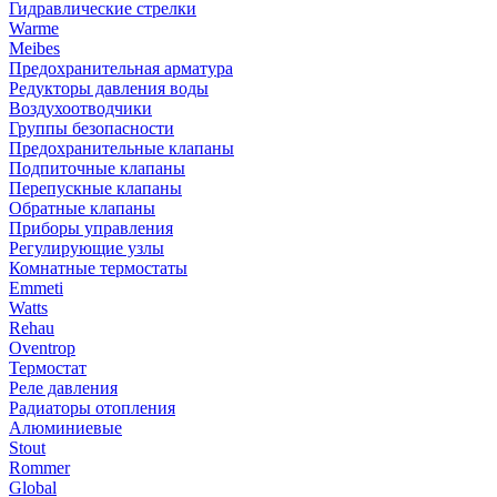
Гидравлические стрелки
Warme
Meibes
Предохранительная арматура
Редукторы давления воды
Воздухоотводчики
Группы безопасности
Предохранительные клапаны
Подпиточные клапаны
Перепускные клапаны
Обратные клапаны
Приборы управления
Регулирующие узлы
Комнатные термостаты
Emmeti
Watts
Rehau
Oventrop
Термостат
Реле давления
Радиаторы отопления
Алюминиевые
Stout
Rommer
Global