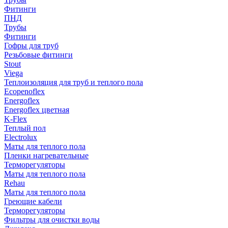
Фитинги
ПНД
Трубы
Фитинги
Гофры для труб
Резьбовые фитинги
Stout
Viega
Теплоизоляция для труб и теплого пола
Ecopenoflex
Energoflex
Energoflex цветная
K-Flex
Теплый пол
Electrolux
Маты для теплого пола
Пленки нагревательные
Терморегуляторы
Маты для теплого пола
Rehau
Маты для теплого пола
Греющие кабели
Терморегуляторы
Фильтры для очистки воды