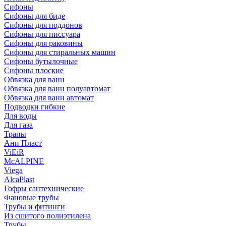
Сифоны
Сифoны для биде
Сифoны для поддонов
Сифoны для писсуара
Сифоны для раковины
Сифоны для стиральных машин
Сифоны бутылочные
Сифоны плоские
Обвязка для ванн
Обвязка для ванн полуавтомат
Обвязка для ванн автомат
Подводки гибкие
Для воды
Для газа
Трапы
Ани Пласт
ViEiR
McALPINE
Viega
AlcaPlast
Гофры сантехнические
Фановые трубы
Трубы и фитинги
Из сшитого полиэтилена
Трубы