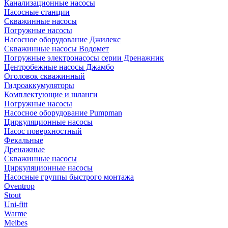
Канализационные насосы
Насосные станции
Скважинные насосы
Погружные насосы
Насосное оборудование Джилекс
Скважинные насосы Водомет
Погружные электронасосы серии Дренажник
Центробежные насосы Джамбо
Оголовок скважинный
Гидроаккумуляторы
Комплектующие и шланги
Погружные насосы
Насосное оборудование Pumpman
Циркуляционные насосы
Насос поверхностный
Фекальные
Дренажные
Скважинные насосы
Циркуляционные насосы
Насосные группы быстрого монтажа
Oventrop
Stout
Uni-fitt
Warme
Meibes