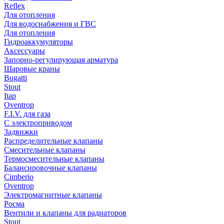
Reflex
Для отопления
Для водоснабжения и ГВС
Для отопления
Гидроаккумуляторы
Аксессуары
Запорно-регулирующая арматура
Шаровые краны
Bugatti
Stout
Itap
Oventrop
F.I.V. для газа
С электроприводом
Задвижки
Распределительные клапаны
Cмесительные клапаны
Термосмесительные клапаны
Балансировочные клапаны
Cimberio
Oventrop
Электромагнитные клапаны
Росма
Вентили и клапаны для радиаторов
Stout