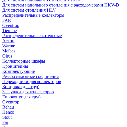
Для систем напольного отопления с расходомерами HKV-D
Для систем отопления HLV
Распределительные коллекторы
FAR
Oventrop
Tiemme
Распределительные котельные
Аскон
Warme
Meibes
Olrus
Коллекторные шкафы
Кронштейны
Комплектующие
Резьбозажимные соединения
Переходники для коллекторов
Концовки для труб
Заглушки для коллекторов
Евроконус для труб
Oventrop
Rehau
Henco
Stout
Far