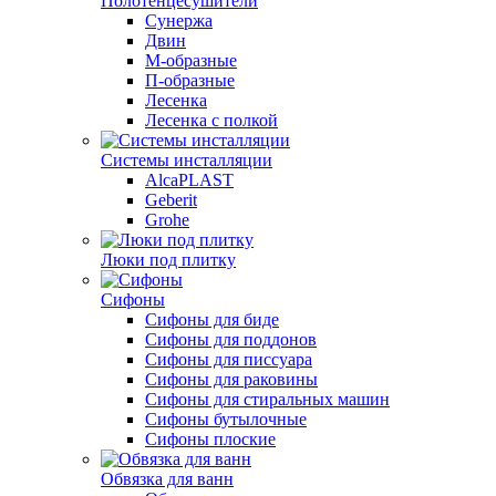
Полотенцесушители
Сунержа
Двин
М-образные
П-образные
Лесенка
Лесенка с полкой
Системы инсталляции
AlcaPLAST
Geberit
Grohe
Люки под плитку
Сифоны
Сифoны для биде
Сифoны для поддонов
Сифoны для писсуара
Сифоны для раковины
Сифоны для стиральных машин
Сифоны бутылочные
Сифоны плоские
Обвязка для ванн