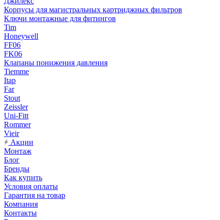
Джилекс
Корпусы для магистральных картриджных фильтров
Ключи монтажные для фитингов
Tim
Honeywell
FF06
FK06
Клапаны понижения давления
Tiemme
Itap
Far
Stout
Zeissler
Uni-Fitt
Rommer
Vieir
Акции
Монтаж
Блог
Бренды
Как купить
Условия оплаты
Гарантия на товар
Компания
Контакты