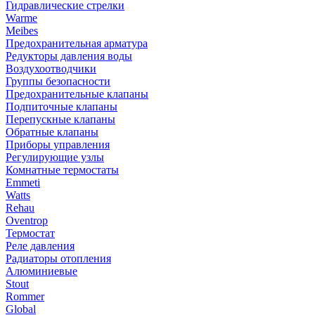
Гидравлические стрелки
Warme
Meibes
Предохранительная арматура
Редукторы давления воды
Воздухоотводчики
Группы безопасности
Предохранительные клапаны
Подпиточные клапаны
Перепускные клапаны
Обратные клапаны
Приборы управления
Регулирующие узлы
Комнатные термостаты
Emmeti
Watts
Rehau
Oventrop
Термостат
Реле давления
Радиаторы отопления
Алюминиевые
Stout
Rommer
Global