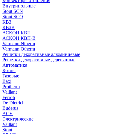
Конвекторы отопления
Внутрипольные
Stout SCN
Stout SCQ
КВЗ
КВЗВ
АСКОН КВП
АСКОН КВП-В
Varmann Ntherm
Varmann Qtherm
Решетки декоративные алюминиевые
Решетки декоративные деревянные
Автоматика
Котлы
Газовые
Baxi
Protherm
Vaillant
Ferroli
De Dietrich
Buderus
ACV
Электрические
Vaillant
Stout