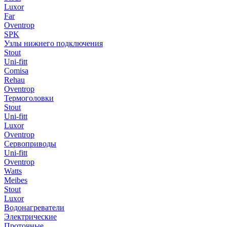
Luxor
Far
Oventrop
SPK
Узлы нижнего подключения
Stout
Uni-fitt
Comisa
Rehau
Oventrop
Термоголовки
Stout
Uni-fitt
Luxor
Oventrop
Сервоприводы
Uni-fitt
Oventrop
Watts
Meibes
Stout
Luxor
Водонагреватели
Электрические
Проточные