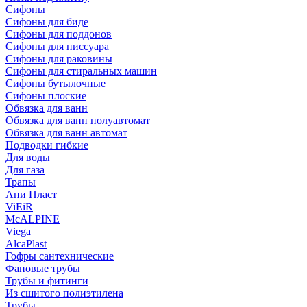
Сифоны
Сифoны для биде
Сифoны для поддонов
Сифoны для писсуара
Сифоны для раковины
Сифоны для стиральных машин
Сифоны бутылочные
Сифоны плоские
Обвязка для ванн
Обвязка для ванн полуавтомат
Обвязка для ванн автомат
Подводки гибкие
Для воды
Для газа
Трапы
Ани Пласт
ViEiR
McALPINE
Viega
AlcaPlast
Гофры сантехнические
Фановые трубы
Трубы и фитинги
Из сшитого полиэтилена
Трубы