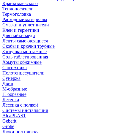
Краны маевского
Теплоносители
Термоголовка
Расходные материалы
Смазки и уплотнители
Клеи и герметики
Для пайки меди
Ленты самоклеящиеся
Скобы и крючки трубные
Заглушки монтажные
Соль таблетированная
Хомуты обжимные
Сантехника
Полотенцесушители
Сунержа
Двин
М-образные
П-образные
Лесенка
Лесенка с полкой
Системы инсталляции
AlcaPLAST
Geberit
Grohe
Люки под плитку