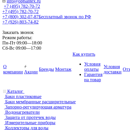
info@optsantex.ru
+7 (495) 782-70-72
+7 (495) 782-70-72
+7 (800) 302-07-87
Бесплатный звонок по РФ
+7 (926) 803-74-82
Заказать звонок
Режим работы:
Пн-Пт 09:00—18:00
Сб-Вс 09:00—17:00
Как купить
Условия
О
Условия
Бренды
Монтаж
оплаты
От
компании
Акции
доставки
Гарантия
на товар
Каталог
Баки пластиковые
Баки мембранные расширительные
Запорно-регулирующая арматура
Водонагреватели
Защита от протечек воды
Измерительные приборы
Коллекторы для воды