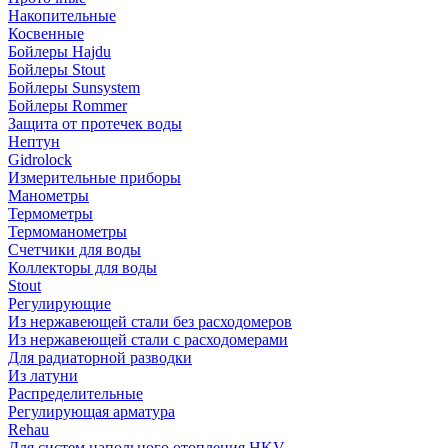
Накопительные
Косвенные
Бойлеры Hajdu
Бойлеры Stout
Бойлеры Sunsystem
Бойлеры Rommer
Защита от протечек воды
Нептун
Gidrolock
Измерительные приборы
Манометры
Термометры
Термоманометры
Счетчики для воды
Коллекторы для воды
Stout
Регулирующие
Из нержавеющей стали без расходомеров
Из нержавеющей стали с расходомерами
Для радиаторной разводки
Из латуни
Распределительные
Регулирующая арматура
Rehau
Для систем напольного отопления HKV