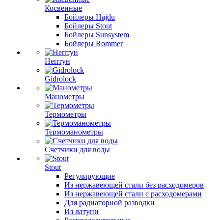
Косвенные
Бойлеры Hajdu
Бойлеры Stout
Бойлеры Sunsystem
Бойлеры Rommer
Нептун
Gidrolock
Манометры
Термометры
Термоманометры
Счетчики для воды
Stout
Регулирующие
Из нержавеющей стали без расходомеров
Из нержавеющей стали с расходомерами
Для радиаторной разводки
Из латуни