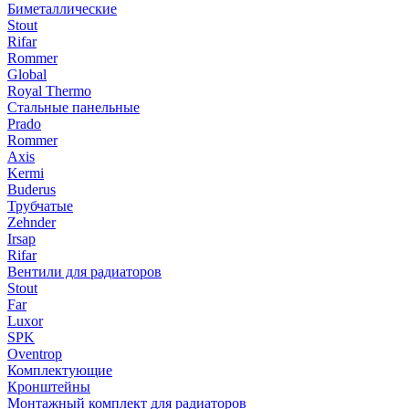
Биметаллические
Stout
Rifar
Rommer
Global
Royal Thermo
Стальные панельные
Prado
Rommer
Axis
Kermi
Buderus
Трубчатые
Zehnder
Irsap
Rifar
Вентили для радиаторов
Stout
Far
Luxor
SPK
Oventrop
Комплектующие
Кронштейны
Монтажный комплект для радиаторов