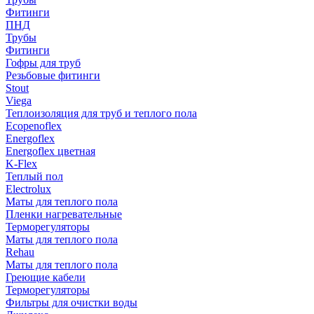
Фитинги
ПНД
Трубы
Фитинги
Гофры для труб
Резьбовые фитинги
Stout
Viega
Теплоизоляция для труб и теплого пола
Ecopenoflex
Energoflex
Energoflex цветная
K-Flex
Теплый пол
Electrolux
Маты для теплого пола
Пленки нагревательные
Терморегуляторы
Маты для теплого пола
Rehau
Маты для теплого пола
Греющие кабели
Терморегуляторы
Фильтры для очистки воды