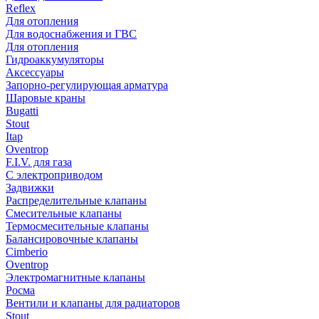
Reflex
Для отопления
Для водоснабжения и ГВС
Для отопления
Гидроаккумуляторы
Аксессуары
Запорно-регулирующая арматура
Шаровые краны
Bugatti
Stout
Itap
Oventrop
F.I.V. для газа
С электроприводом
Задвижки
Распределительные клапаны
Cмесительные клапаны
Термосмесительные клапаны
Балансировочные клапаны
Cimberio
Oventrop
Электромагнитные клапаны
Росма
Вентили и клапаны для радиаторов
Stout