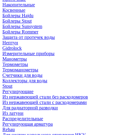
Накопительные
Косвенные
Бойлеры Hajdu
Бойлеры Stout
Бойлеры Sunsystem
Бойлеры Rommer
Защита от протечек воды
Нептун
Gidrolock
Измерительные приборы
Манометры
Термометры
Термоманометры
Счетчики для воды
Коллекторы для воды
Stout
Регулирующие
Из нержавеющей стали без расходомеров
Из нержавеющей стали с расходомерами
Для радиаторной разводки
Из латуни
Распределительные
Регулирующая арматура
Rehau
Для систем напольного отопления HKV