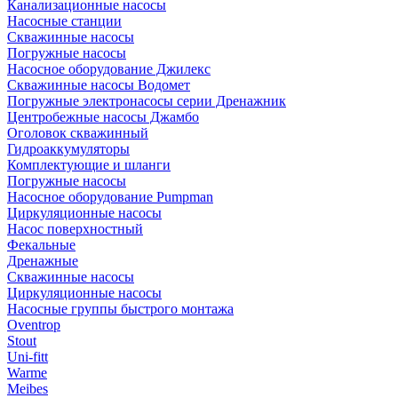
Канализационные насосы
Насосные станции
Скважинные насосы
Погружные насосы
Насосное оборудование Джилекс
Скважинные насосы Водомет
Погружные электронасосы серии Дренажник
Центробежные насосы Джамбо
Оголовок скважинный
Гидроаккумуляторы
Комплектующие и шланги
Погружные насосы
Насосное оборудование Pumpman
Циркуляционные насосы
Насос поверхностный
Фекальные
Дренажные
Скважинные насосы
Циркуляционные насосы
Насосные группы быстрого монтажа
Oventrop
Stout
Uni-fitt
Warme
Meibes