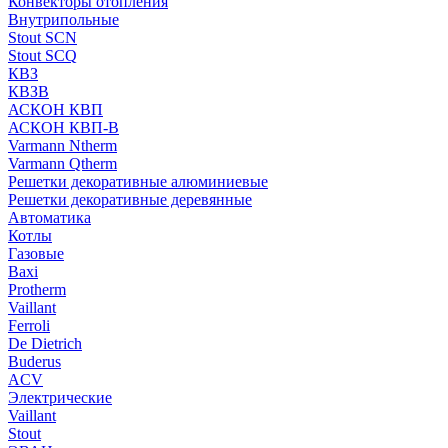
Конвекторы отопления
Внутрипольные
Stout SCN
Stout SCQ
КВЗ
КВЗВ
АСКОН КВП
АСКОН КВП-В
Varmann Ntherm
Varmann Qtherm
Решетки декоративные алюминиевые
Решетки декоративные деревянные
Автоматика
Котлы
Газовые
Baxi
Protherm
Vaillant
Ferroli
De Dietrich
Buderus
ACV
Электрические
Vaillant
Stout