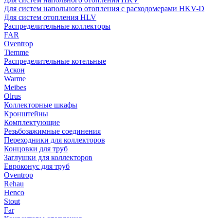
Для систем напольного отопления с расходомерами HKV-D
Для систем отопления HLV
Распределительные коллекторы
FAR
Oventrop
Tiemme
Распределительные котельные
Аскон
Warme
Meibes
Olrus
Коллекторные шкафы
Кронштейны
Комплектующие
Резьбозажимные соединения
Переходники для коллекторов
Концовки для труб
Заглушки для коллекторов
Евроконус для труб
Oventrop
Rehau
Henco
Stout
Far