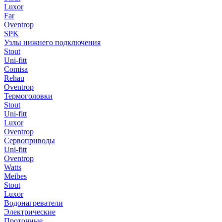
Luxor
Far
Oventrop
SPK
Узлы нижнего подключения
Stout
Uni-fitt
Comisa
Rehau
Oventrop
Термоголовки
Stout
Uni-fitt
Luxor
Oventrop
Сервоприводы
Uni-fitt
Oventrop
Watts
Meibes
Stout
Luxor
Водонагреватели
Электрические
Проточные