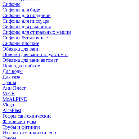
Сифоны
Сифoны для биде
Сифoны для поддонов
Сифoны для писсуара
Сифоны для раковины
Сифоны для стиральных машин
Сифоны бутылочные
Сифоны плоские
Обвязка для ванн
Обвязка для ванн полуавтомат
Обвязка для ванн автомат
Подводки гибкие
Для воды
Для газа
Трапы
Ани Пласт
ViEiR
McALPINE
Viega
AlcaPlast
Гофры сантехнические
Фановые трубы
Трубы и фитинги
Из сшитого полиэтилена
Трубы