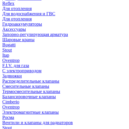
Reflex
Для отопления
Для водоснабжения и ГВС
Для отопления
Гидроаккумуляторы
Аксессуары
Запорно-регулирующая арматура
Шаровые краны
Bugatti
Stout
Itap
Oventrop
F.I.V. для газа
С электроприводом
Задвижки
Распределительные клапаны
Cмесительные клапаны
Термосмесительные клапаны
Балансировочные клапаны
Cimberio
Oventrop
Электромагнитные клапаны
Росма
Вентили и клапаны для радиаторов
Stout