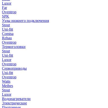
Luxor
Far
Oventrop
SPK
Узлы нижнего подключения
Stout
Uni-fitt
Comisa
Rehau
Oventrop
Термоголовки
Stout
Uni-fitt
Luxor
Oventrop
Сервоприводы
Uni-fitt
Oventrop
Watts
Meibes
Stout
Luxor
Водонагреватели
Электрические
Проточные