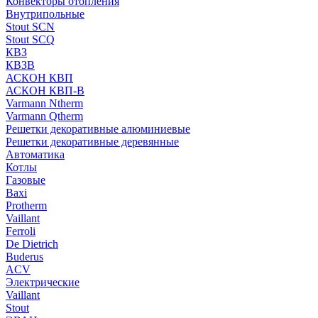
Конвекторы отопления
Внутрипольные
Stout SCN
Stout SCQ
КВЗ
КВЗВ
АСКОН КВП
АСКОН КВП-В
Varmann Ntherm
Varmann Qtherm
Решетки декоративные алюминиевые
Решетки декоративные деревянные
Автоматика
Котлы
Газовые
Baxi
Protherm
Vaillant
Ferroli
De Dietrich
Buderus
ACV
Электрические
Vaillant
Stout