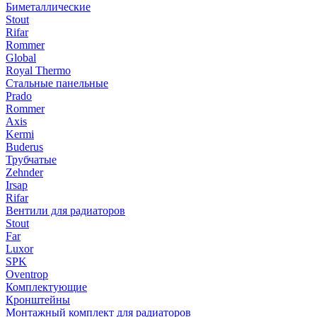
Биметаллические
Stout
Rifar
Rommer
Global
Royal Thermo
Стальные панельные
Prado
Rommer
Axis
Kermi
Buderus
Трубчатые
Zehnder
Irsap
Rifar
Вентили для радиаторов
Stout
Far
Luxor
SPK
Oventrop
Комплектующие
Кронштейны
Монтажный комплект для радиаторов