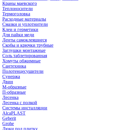
Краны маевского
Теплоносители
Термоголовка
Расходные материалы
Смазки и уплотнители
Клеи и герметики
Для пайки меди
Ленты самоклеящиеся
Скобы и крючки трубные
Заглушки монтажные
Соль таблетированная
Хомуты обжимные
Сантехника
Полотенцесушители
Сунержа
Двин
М-образные
П-образные
Лесенка
Лесенка с полкой
Системы инсталляции
AlcaPLAST
Geberit
Grohe
Люки под плитку