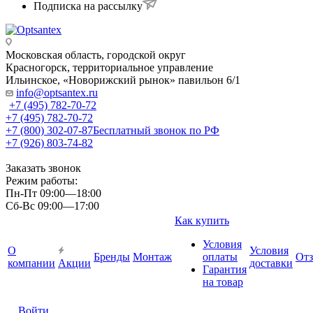
Подписка на рассылку
Московская область, городской округ
Красногорск, территориальное управление
Ильинское, «Новорижский рынок» павильон 6/1
info@optsantex.ru
+7 (495) 782-70-72
+7 (495) 782-70-72
+7 (800) 302-07-87
Бесплатный звонок по РФ
+7 (926) 803-74-82
Заказать звонок
Режим работы:
Пн-Пт 09:00—18:00
Сб-Вс 09:00—17:00
Как купить
Условия
О
Условия
Бренды
Монтаж
оплаты
От
компании
Акции
доставки
Гарантия
на товар
Войти