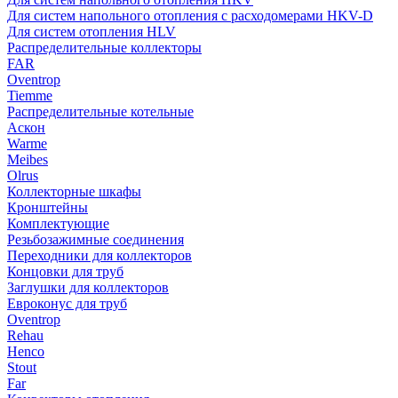
Для систем напольного отопления с расходомерами HKV-D
Для систем отопления HLV
Распределительные коллекторы
FAR
Oventrop
Tiemme
Распределительные котельные
Аскон
Warme
Meibes
Olrus
Коллекторные шкафы
Кронштейны
Комплектующие
Резьбозажимные соединения
Переходники для коллекторов
Концовки для труб
Заглушки для коллекторов
Евроконус для труб
Oventrop
Rehau
Henco
Stout
Far