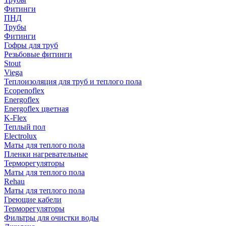
Фитинги
ПНД
Трубы
Фитинги
Гофры для труб
Резьбовые фитинги
Stout
Viega
Теплоизоляция для труб и теплого пола
Ecopenoflex
Energoflex
Energoflex цветная
K-Flex
Теплый пол
Electrolux
Маты для теплого пола
Пленки нагревательные
Терморегуляторы
Маты для теплого пола
Rehau
Маты для теплого пола
Греющие кабели
Терморегуляторы
Фильтры для очистки воды