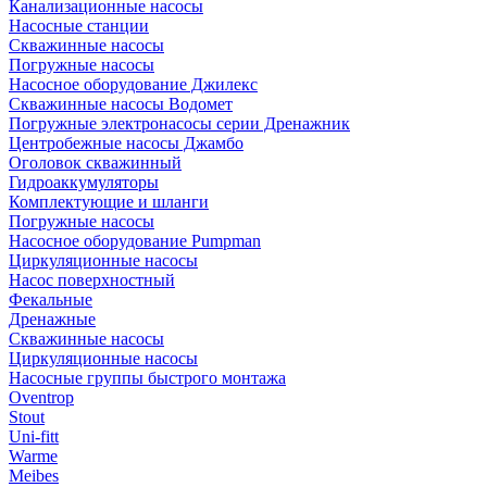
Канализационные насосы
Насосные станции
Скважинные насосы
Погружные насосы
Насосное оборудование Джилекс
Скважинные насосы Водомет
Погружные электронасосы серии Дренажник
Центробежные насосы Джамбо
Оголовок скважинный
Гидроаккумуляторы
Комплектующие и шланги
Погружные насосы
Насосное оборудование Pumpman
Циркуляционные насосы
Насос поверхностный
Фекальные
Дренажные
Скважинные насосы
Циркуляционные насосы
Насосные группы быстрого монтажа
Oventrop
Stout
Uni-fitt
Warme
Meibes