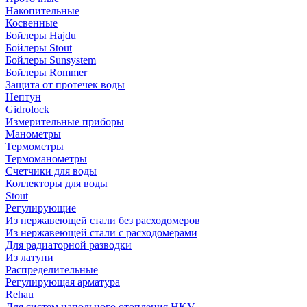
Накопительные
Косвенные
Бойлеры Hajdu
Бойлеры Stout
Бойлеры Sunsystem
Бойлеры Rommer
Защита от протечек воды
Нептун
Gidrolock
Измерительные приборы
Манометры
Термометры
Термоманометры
Счетчики для воды
Коллекторы для воды
Stout
Регулирующие
Из нержавеющей стали без расходомеров
Из нержавеющей стали с расходомерами
Для радиаторной разводки
Из латуни
Распределительные
Регулирующая арматура
Rehau
Для систем напольного отопления HKV