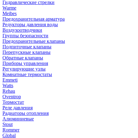
Гидравлические стрелки
Warme
Meibes
Предохранительная арматура
Редукторы давления воды
Воздухоотводчики
Группы безопасности
Предохранительные клапаны
Подпиточные клапаны
Перепускные клапаны
Обратные клапаны
Приборы управления
Регулирующие узлы
Комнатные термостаты
Emmeti
Watts
Rehau
Oventrop
Термостат
Реле давления
Радиаторы отопления
Алюминиевые
Stout
Rommer
Global