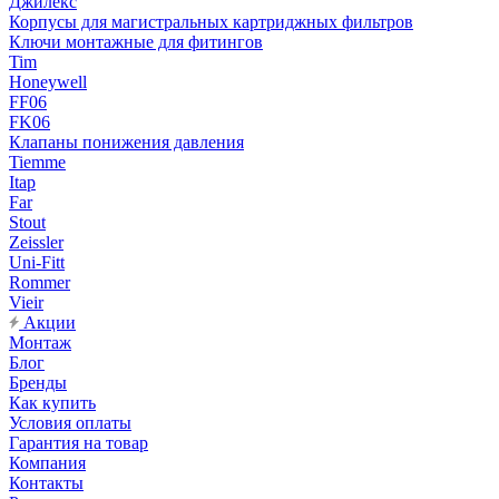
Джилекс
Корпусы для магистральных картриджных фильтров
Ключи монтажные для фитингов
Tim
Honeywell
FF06
FK06
Клапаны понижения давления
Tiemme
Itap
Far
Stout
Zeissler
Uni-Fitt
Rommer
Vieir
Акции
Монтаж
Блог
Бренды
Как купить
Условия оплаты
Гарантия на товар
Компания
Контакты