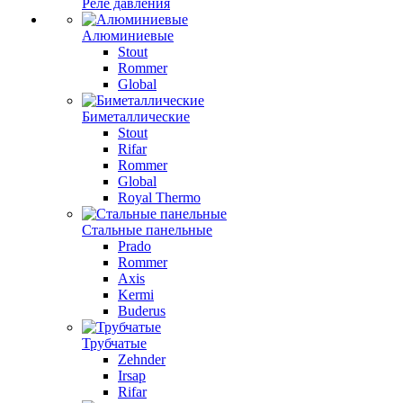
Реле давления
Алюминиевые
Stout
Rommer
Global
Биметаллические
Stout
Rifar
Rommer
Global
Royal Thermo
Стальные панельные
Prado
Rommer
Axis
Kermi
Buderus
Трубчатые
Zehnder
Irsap
Rifar