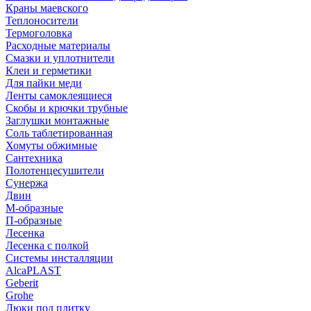
Краны маевского
Теплоносители
Термоголовка
Расходные материалы
Смазки и уплотнители
Клеи и герметики
Для пайки меди
Ленты самоклеящиеся
Скобы и крючки трубные
Заглушки монтажные
Соль таблетированная
Хомуты обжимные
Сантехника
Полотенцесушители
Сунержа
Двин
М-образные
П-образные
Лесенка
Лесенка с полкой
Системы инсталляции
AlcaPLAST
Geberit
Grohe
Люки под плитку