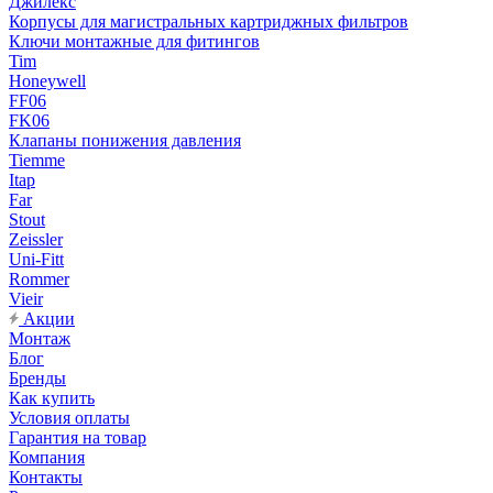
Джилекс
Корпусы для магистральных картриджных фильтров
Ключи монтажные для фитингов
Tim
Honeywell
FF06
FK06
Клапаны понижения давления
Tiemme
Itap
Far
Stout
Zeissler
Uni-Fitt
Rommer
Vieir
Акции
Монтаж
Блог
Бренды
Как купить
Условия оплаты
Гарантия на товар
Компания
Контакты