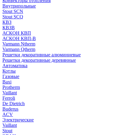
Конвекторы отопления
Внутрипольные
Stout SCN
Stout SCQ
КВЗ
КВЗВ
АСКОН КВП
АСКОН КВП-В
Varmann Ntherm
Varmann Qtherm
Решетки декоративные алюминиевые
Решетки декоративные деревянные
Автоматика
Котлы
Газовые
Baxi
Protherm
Vaillant
Ferroli
De Dietrich
Buderus
ACV
Электрические
Vaillant
Stout