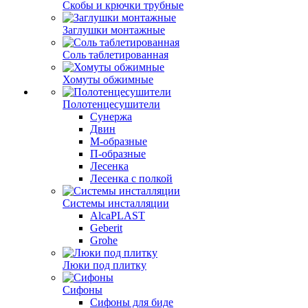
Скобы и крючки трубные
Заглушки монтажные
Соль таблетированная
Хомуты обжимные
Полотенцесушители
Сунержа
Двин
М-образные
П-образные
Лесенка
Лесенка с полкой
Системы инсталляции
AlcaPLAST
Geberit
Grohe
Люки под плитку
Сифоны
Сифoны для биде