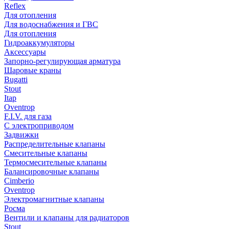
Reflex
Для отопления
Для водоснабжения и ГВС
Для отопления
Гидроаккумуляторы
Аксессуары
Запорно-регулирующая арматура
Шаровые краны
Bugatti
Stout
Itap
Oventrop
F.I.V. для газа
С электроприводом
Задвижки
Распределительные клапаны
Cмесительные клапаны
Термосмесительные клапаны
Балансировочные клапаны
Cimberio
Oventrop
Электромагнитные клапаны
Росма
Вентили и клапаны для радиаторов
Stout