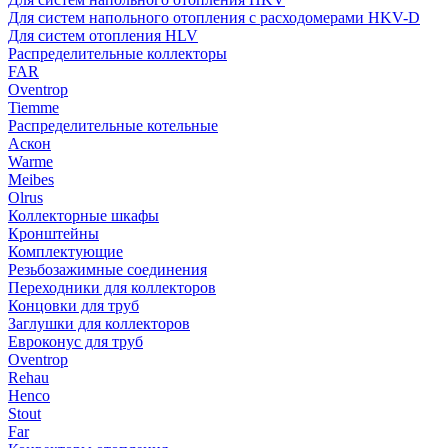
Для систем напольного отопления с расходомерами HKV-D
Для систем отопления HLV
Распределительные коллекторы
FAR
Oventrop
Tiemme
Распределительные котельные
Аскон
Warme
Meibes
Olrus
Коллекторные шкафы
Кронштейны
Комплектующие
Резьбозажимные соединения
Переходники для коллекторов
Концовки для труб
Заглушки для коллекторов
Евроконус для труб
Oventrop
Rehau
Henco
Stout
Far