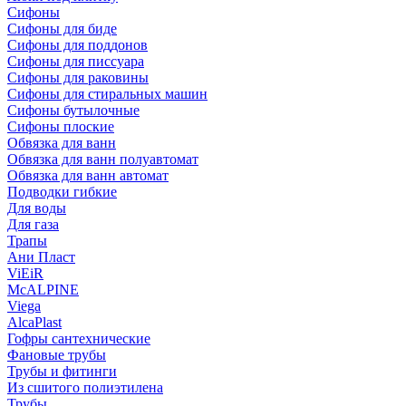
Сифоны
Сифoны для биде
Сифoны для поддонов
Сифoны для писсуара
Сифоны для раковины
Сифоны для стиральных машин
Сифоны бутылочные
Сифоны плоские
Обвязка для ванн
Обвязка для ванн полуавтомат
Обвязка для ванн автомат
Подводки гибкие
Для воды
Для газа
Трапы
Ани Пласт
ViEiR
McALPINE
Viega
AlcaPlast
Гофры сантехнические
Фановые трубы
Трубы и фитинги
Из сшитого полиэтилена
Трубы