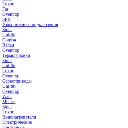
Luxor
Far
Oventrop
SPK
Узлы нижнего подключения
Stout
Uni-fitt
Comisa
Rehau
Oventrop
Термоголовки
Stout
Uni-fitt
Luxor
Oventrop
Сервоприводы
Uni-fitt
Oventrop
Watts
Meibes
Stout
Luxor
Водонагреватели
Электрические
Проточные