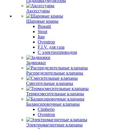
Гидроаккумуляторы
Аксессуары
Шаровые краны
Bugatti
Stout
Itap
Oventrop
F.I.V. для газа
С электроприводом
Задвижки
Распределительные клапаны
Cмесительные клапаны
Термосмесительные клапаны
Балансировочные клапаны
Cimberio
Oventrop
Электромагнитные клапаны