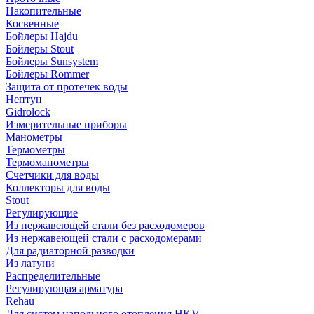
Накопительные
Косвенные
Бойлеры Hajdu
Бойлеры Stout
Бойлеры Sunsystem
Бойлеры Rommer
Защита от протечек воды
Нептун
Gidrolock
Измерительные приборы
Манометры
Термометры
Термоманометры
Счетчики для воды
Коллекторы для воды
Stout
Регулирующие
Из нержавеющей стали без расходомеров
Из нержавеющей стали с расходомерами
Для радиаторной разводки
Из латуни
Распределительные
Регулирующая арматура
Rehau
Для систем напольного отопления HKV