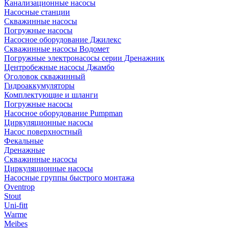
Канализационные насосы
Насосные станции
Скважинные насосы
Погружные насосы
Насосное оборудование Джилекс
Скважинные насосы Водомет
Погружные электронасосы серии Дренажник
Центробежные насосы Джамбо
Оголовок скважинный
Гидроаккумуляторы
Комплектующие и шланги
Погружные насосы
Насосное оборудование Pumpman
Циркуляционные насосы
Насос поверхностный
Фекальные
Дренажные
Скважинные насосы
Циркуляционные насосы
Насосные группы быстрого монтажа
Oventrop
Stout
Uni-fitt
Warme
Meibes