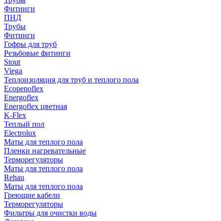
Фитинги
ПНД
Трубы
Фитинги
Гофры для труб
Резьбовые фитинги
Stout
Viega
Теплоизоляция для труб и теплого пола
Ecopenoflex
Energoflex
Energoflex цветная
K-Flex
Теплый пол
Electrolux
Маты для теплого пола
Пленки нагревательные
Терморегуляторы
Маты для теплого пола
Rehau
Маты для теплого пола
Греющие кабели
Терморегуляторы
Фильтры для очистки воды