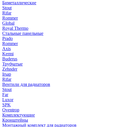
Биметаллические
Stout
Rifar
Rommer
Global
Royal Thermo
Стальные панельные
Prado
Rommer
Axis
Kermi
Buderus
Трубчатые
Zehnder
Irsap
Rifar
Вентили для радиаторов
Stout
Far
Luxor
SPK
Oventrop
Комплектующие
Кронштейны
Монтажный комплект для радиаторов