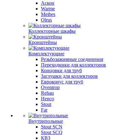
Аскон
Warme
Meibes
Olrus
Коллекторные шкафы
Кронштейны
Комплектующие
Резьбозажимные соединения
Переходники для коллекторов
Концовки для труб
Заглушки для коллекторов
Евроконус для труб
Oventrop
Rehau
Henco
Stout
Far
Внутрипольные
Stout SCN
Stout SCQ
КВЗ