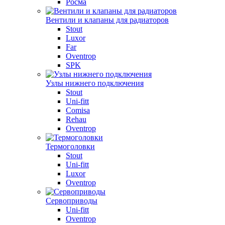
Росма
Вентили и клапаны для радиаторов
Stout
Luxor
Far
Oventrop
SPK
Узлы нижнего подключения
Stout
Uni-fitt
Comisa
Rehau
Oventrop
Термоголовки
Stout
Uni-fitt
Luxor
Oventrop
Сервоприводы
Uni-fitt
Oventrop