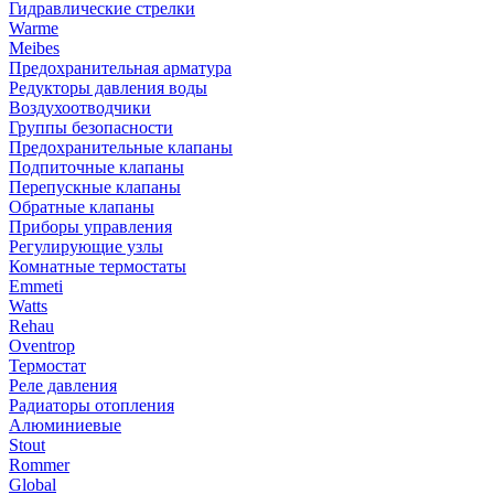
Гидравлические стрелки
Warme
Meibes
Предохранительная арматура
Редукторы давления воды
Воздухоотводчики
Группы безопасности
Предохранительные клапаны
Подпиточные клапаны
Перепускные клапаны
Обратные клапаны
Приборы управления
Регулирующие узлы
Комнатные термостаты
Emmeti
Watts
Rehau
Oventrop
Термостат
Реле давления
Радиаторы отопления
Алюминиевые
Stout
Rommer
Global