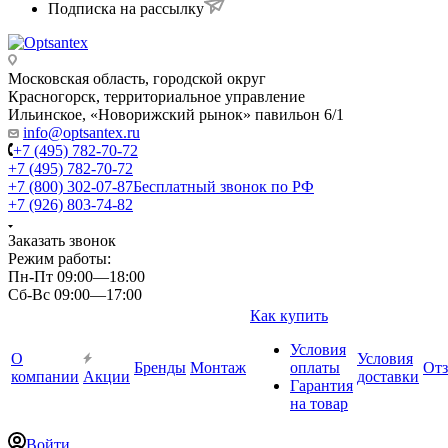
Подписка на рассылку
Московская область, городской округ
Красногорск, территориальное управление
Ильинское, «Новорижский рынок» павильон 6/1
info@optsantex.ru
+7 (495) 782-70-72
+7 (495) 782-70-72
+7 (800) 302-07-87
Бесплатный звонок по РФ
+7 (926) 803-74-82
Заказать звонок
Режим работы:
Пн-Пт 09:00—18:00
Сб-Вс 09:00—17:00
Как купить
Условия
О
Условия
Бренды
Монтаж
оплаты
От
компании
Акции
доставки
Гарантия
на товар
Войти