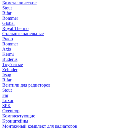
Биметаллические
Stout
Rifar
Rommer
Global
Royal Thermo
Стальные панельные
Prado
Rommer
Axis
Kermi
Buderus
Трубчатые
Zehnder
Irsap
Rifar
Вентили для радиаторов
Stout
Far
Luxor
SPK
Oventrop
Комплектующие
Кронштейны
Монтажный комплект для радиаторов