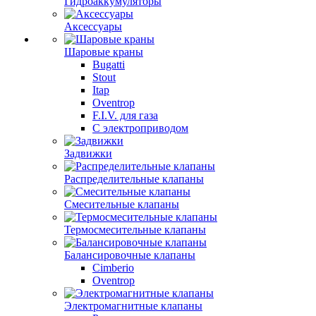
Гидроаккумуляторы
Аксессуары
Шаровые краны
Bugatti
Stout
Itap
Oventrop
F.I.V. для газа
С электроприводом
Задвижки
Распределительные клапаны
Cмесительные клапаны
Термосмесительные клапаны
Балансировочные клапаны
Cimberio
Oventrop
Электромагнитные клапаны