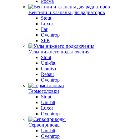
Росма
Вентили и клапаны для радиаторов
Stout
Luxor
Far
Oventrop
SPK
Узлы нижнего подключения
Stout
Uni-fitt
Comisa
Rehau
Oventrop
Термоголовки
Stout
Uni-fitt
Luxor
Oventrop
Сервоприводы
Uni-fitt
Oventrop