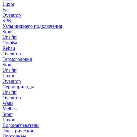
Luxor
Far
Oventrop
SPK
Узлы нижнего подключения
Stout
Uni-fitt
Comisa
Rehau
Oventrop
Термоголовки
Stout
Uni-fitt
Luxor
Oventrop
Сервоприводы
Uni-fitt
Oventrop
Watts
Meibes
Stout
Luxor
Водонагреватели
Электрические
Проточные