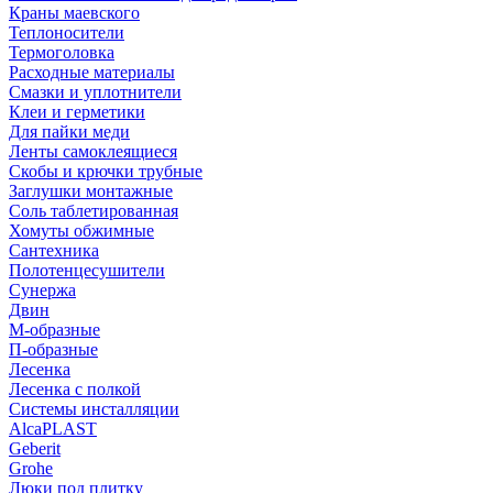
Краны маевского
Теплоносители
Термоголовка
Расходные материалы
Смазки и уплотнители
Клеи и герметики
Для пайки меди
Ленты самоклеящиеся
Скобы и крючки трубные
Заглушки монтажные
Соль таблетированная
Хомуты обжимные
Сантехника
Полотенцесушители
Сунержа
Двин
М-образные
П-образные
Лесенка
Лесенка с полкой
Системы инсталляции
AlcaPLAST
Geberit
Grohe
Люки под плитку