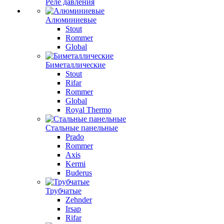
Реле давления
Алюминиевые
Stout
Rommer
Global
Биметаллические
Stout
Rifar
Rommer
Global
Royal Thermo
Стальные панельные
Prado
Rommer
Axis
Kermi
Buderus
Трубчатые
Zehnder
Irsap
Rifar