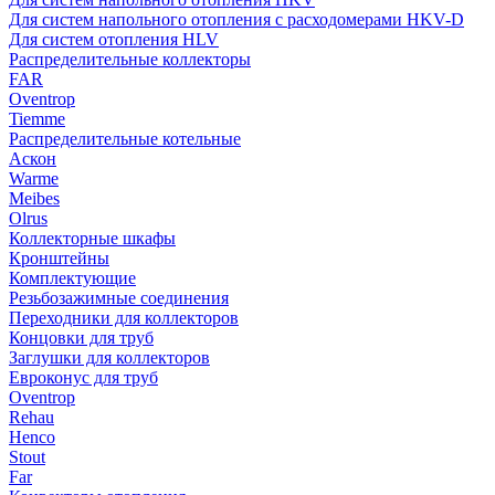
Для систем напольного отопления с расходомерами HKV-D
Для систем отопления HLV
Распределительные коллекторы
FAR
Oventrop
Tiemme
Распределительные котельные
Аскон
Warme
Meibes
Olrus
Коллекторные шкафы
Кронштейны
Комплектующие
Резьбозажимные соединения
Переходники для коллекторов
Концовки для труб
Заглушки для коллекторов
Евроконус для труб
Oventrop
Rehau
Henco
Stout
Far