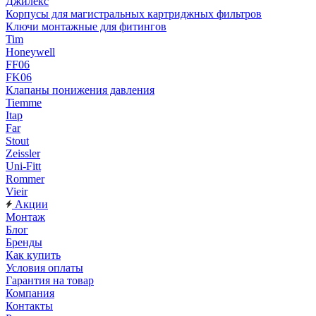
Джилекс
Корпусы для магистральных картриджных фильтров
Ключи монтажные для фитингов
Tim
Honeywell
FF06
FK06
Клапаны понижения давления
Tiemme
Itap
Far
Stout
Zeissler
Uni-Fitt
Rommer
Vieir
Акции
Монтаж
Блог
Бренды
Как купить
Условия оплаты
Гарантия на товар
Компания
Контакты