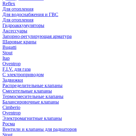
Reflex
Для отопления
Для водоснабжения и ГВС
Для отопления
Гидроаккумуляторы
Аксессуары
Запорно-регулирующая арматура
Шаровые краны
Bugatti
Stout
Itap
Oventrop
F.I.V. для газа
С электроприводом
Задвижки
Распределительные клапаны
Cмесительные клапаны
Термосмесительные клапаны
Балансировочные клапаны
Cimberio
Oventrop
Электромагнитные клапаны
Росма
Вентили и клапаны для радиаторов
Stout