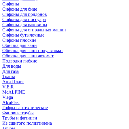
Сифоны
Сифoны для биде
Сифoны для поддонов
Сифoны для писсуара
Сифоны для раковины
Сифоны для стиральных машин
Сифоны бутылочные
Сифоны плоские
Обвязка для ванн
Обвязка для ванн полуавтомат
Обвязка для ванн автомат
Подводки гибкие
Для воды
Для газа
Трапы
Ани Пласт
ViEiR
McALPINE
Viega
AlcaPlast
Гофры сантехнические
Фановые трубы
Трубы и фитинги
Из сшитого полиэтилена
Трубы