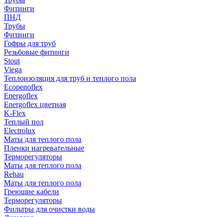
Фитинги
ПНД
Трубы
Фитинги
Гофры для труб
Резьбовые фитинги
Stout
Viega
Теплоизоляция для труб и теплого пола
Ecopenoflex
Energoflex
Energoflex цветная
K-Flex
Теплый пол
Electrolux
Маты для теплого пола
Пленки нагревательные
Терморегуляторы
Маты для теплого пола
Rehau
Маты для теплого пола
Греющие кабели
Терморегуляторы
Фильтры для очистки воды