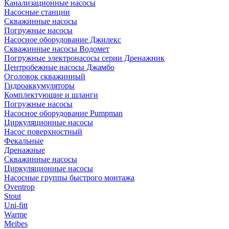
Канализационные насосы
Насосные станции
Скважинные насосы
Погружные насосы
Насосное оборудование Джилекс
Скважинные насосы Водомет
Погружные электронасосы серии Дренажник
Центробежные насосы Джамбо
Оголовок скважинный
Гидроаккумуляторы
Комплектующие и шланги
Погружные насосы
Насосное оборудование Pumpman
Циркуляционные насосы
Насос поверхностный
Фекальные
Дренажные
Скважинные насосы
Циркуляционные насосы
Насосные группы быстрого монтажа
Oventrop
Stout
Uni-fitt
Warme
Meibes