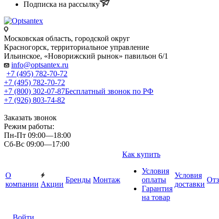
Подписка на рассылку
Московская область, городской округ
Красногорск, территориальное управление
Ильинское, «Новорижский рынок» павильон 6/1
info@optsantex.ru
+7 (495) 782-70-72
+7 (495) 782-70-72
+7 (800) 302-07-87
Бесплатный звонок по РФ
+7 (926) 803-74-82
Заказать звонок
Режим работы:
Пн-Пт 09:00—18:00
Сб-Вс 09:00—17:00
Как купить
Условия
О
Условия
Бренды
Монтаж
оплаты
От
компании
Акции
доставки
Гарантия
на товар
Войти