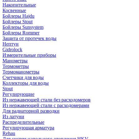
Накопительные
Косвенные
Бойлеры Hajdu
Бойлеры Stout
Бойлеры Sunsystem
Бойлеры Rommer
Защита от протечек воды
Нептун
Gidrolock
Измерительные приборы
Манометры
Термометры
Термоманометры
Счетчики для воды
Коллекторы для воды
Stout
Регулирующие
Из нержавеющей стали без расходомеров
Из нержавеющей стали с расходомерами
Для радиаторной разводки
Из латуни
Распределительные
Регулирующая арматура
Rehau
Для систем напольного отопления HKV