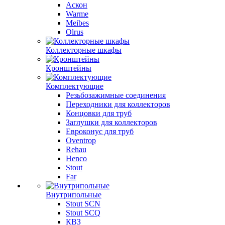
Аскон
Warme
Meibes
Olrus
Коллекторные шкафы
Кронштейны
Комплектующие
Резьбозажимные соединения
Переходники для коллекторов
Концовки для труб
Заглушки для коллекторов
Евроконус для труб
Oventrop
Rehau
Henco
Stout
Far
Внутрипольные
Stout SCN
Stout SCQ
КВЗ