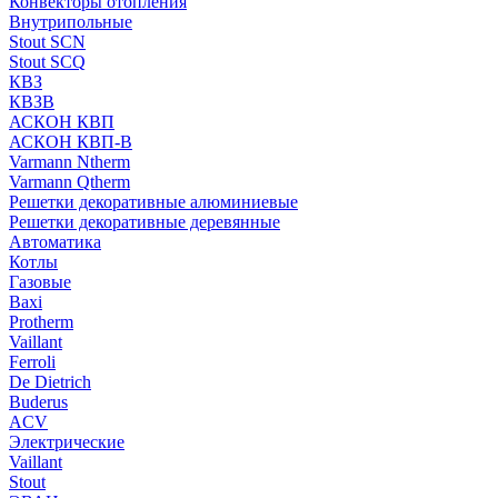
Конвекторы отопления
Внутрипольные
Stout SCN
Stout SCQ
КВЗ
КВЗВ
АСКОН КВП
АСКОН КВП-В
Varmann Ntherm
Varmann Qtherm
Решетки декоративные алюминиевые
Решетки декоративные деревянные
Автоматика
Котлы
Газовые
Baxi
Protherm
Vaillant
Ferroli
De Dietrich
Buderus
ACV
Электрические
Vaillant
Stout