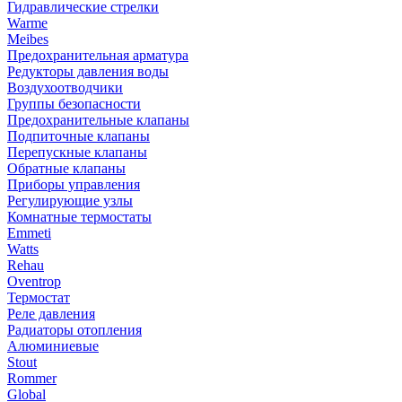
Гидравлические стрелки
Warme
Meibes
Предохранительная арматура
Редукторы давления воды
Воздухоотводчики
Группы безопасности
Предохранительные клапаны
Подпиточные клапаны
Перепускные клапаны
Обратные клапаны
Приборы управления
Регулирующие узлы
Комнатные термостаты
Emmeti
Watts
Rehau
Oventrop
Термостат
Реле давления
Радиаторы отопления
Алюминиевые
Stout
Rommer
Global