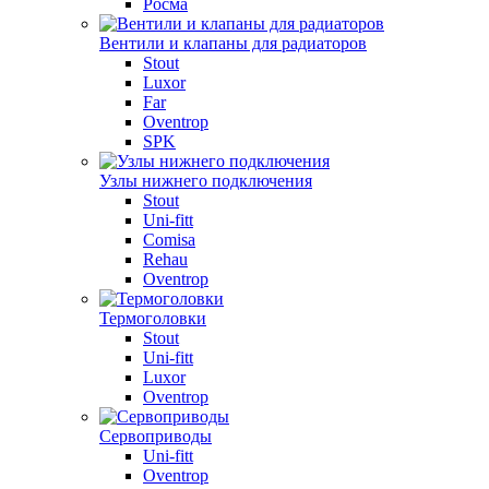
Росма
Вентили и клапаны для радиаторов
Stout
Luxor
Far
Oventrop
SPK
Узлы нижнего подключения
Stout
Uni-fitt
Comisa
Rehau
Oventrop
Термоголовки
Stout
Uni-fitt
Luxor
Oventrop
Сервоприводы
Uni-fitt
Oventrop