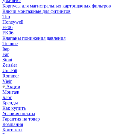
Джилекс
Корпусы для магистральных картриджных фильтров
Ключи монтажные для фитингов
Tim
Honeywell
FF06
FK06
Клапаны понижения давления
Tiemme
Itap
Far
Stout
Zeissler
Uni-Fitt
Rommer
Vieir
Акции
Монтаж
Блог
Бренды
Как купить
Условия оплаты
Гарантия на товар
Компания
Контакты