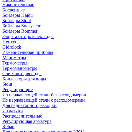
Накопительные
Косвенные
Бойлеры Hajdu
Бойлеры Stout
Бойлеры Sunsystem
Бойлеры Rommer
Защита от протечек воды
Нептун
Gidrolock
Измерительные приборы
Манометры
Термометры
Термоманометры
Счетчики для воды
Коллекторы для воды
Stout
Регулирующие
Из нержавеющей стали без расходомеров
Из нержавеющей стали с расходомерами
Для радиаторной разводки
Из латуни
Распределительные
Регулирующая арматура
Rehau
Для систем напольного отопления HKV