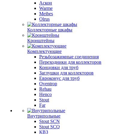
Аскон
Warme
Meibes
Olrus
Коллекторные шкафы
Кронштейны
Комплектующие
Резьбозажимные соединения
Переходники для коллекторов
Концовки для труб
Заглушки для коллекторов
Евроконус для труб
Oventrop
Rehau
Henco
Stout
Far
Внутрипольные
Stout SCN
Stout SCQ
КВЗ