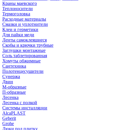
Краны маевского
Теплоносители
Термоголовка
Расходные материалы
Смазки и уплотнители
Клеи и герметики
Для пайки меди
Ленты самоклеящиеся
Скобы и крючки трубные
Заглушки монтажные
Соль таблетированная
Хомуты обжимные
Сантехника
Полотенцесушители
Сунержа
Двин
М-образные
П-образные
Лесенка
Лесенка с полкой
Системы инсталляции
AlcaPLAST
Geberit
Grohe
Люки под плитку