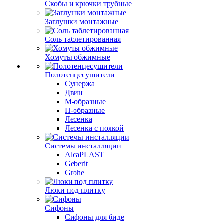
Скобы и крючки трубные
Заглушки монтажные
Соль таблетированная
Хомуты обжимные
Полотенцесушители
Сунержа
Двин
М-образные
П-образные
Лесенка
Лесенка с полкой
Системы инсталляции
AlcaPLAST
Geberit
Grohe
Люки под плитку
Сифоны
Сифoны для биде