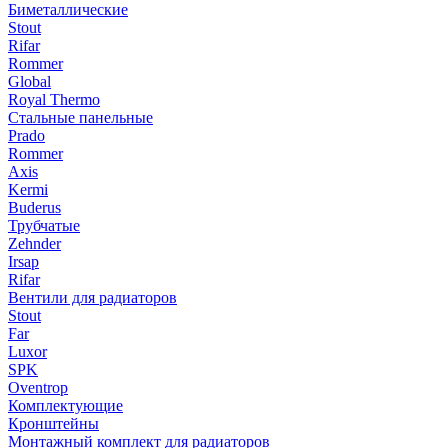
Биметаллические
Stout
Rifar
Rommer
Global
Royal Thermo
Стальные панельные
Prado
Rommer
Axis
Kermi
Buderus
Трубчатые
Zehnder
Irsap
Rifar
Вентили для радиаторов
Stout
Far
Luxor
SPK
Oventrop
Комплектующие
Кронштейны
Монтажный комплект для радиаторов