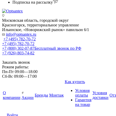
Подписка на рассылку
Московская область, городской округ
Красногорск, территориальное управление
Ильинское, «Новорижский рынок» павильон 6/1
info@optsantex.ru
+7 (495) 782-70-72
+7 (495) 782-70-72
+7 (800) 302-07-87
Бесплатный звонок по РФ
+7 (926) 803-74-82
Заказать звонок
Режим работы:
Пн-Пт 09:00—18:00
Сб-Вс 09:00—17:00
Как купить
Условия
О
Условия
Бренды
Монтаж
оплаты
От
компании
Акции
доставки
Гарантия
на товар
Войти