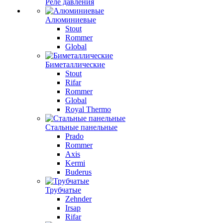
Реле давления
Алюминиевые
Stout
Rommer
Global
Биметаллические
Stout
Rifar
Rommer
Global
Royal Thermo
Стальные панельные
Prado
Rommer
Axis
Kermi
Buderus
Трубчатые
Zehnder
Irsap
Rifar