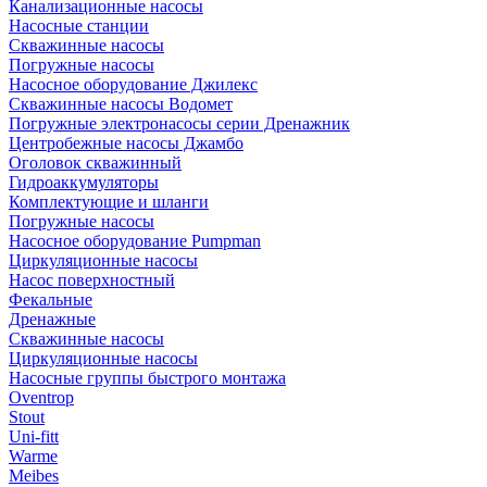
Канализационные насосы
Насосные станции
Скважинные насосы
Погружные насосы
Насосное оборудование Джилекс
Скважинные насосы Водомет
Погружные электронасосы серии Дренажник
Центробежные насосы Джамбо
Оголовок скважинный
Гидроаккумуляторы
Комплектующие и шланги
Погружные насосы
Насосное оборудование Pumpman
Циркуляционные насосы
Насос поверхностный
Фекальные
Дренажные
Скважинные насосы
Циркуляционные насосы
Насосные группы быстрого монтажа
Oventrop
Stout
Uni-fitt
Warme
Meibes