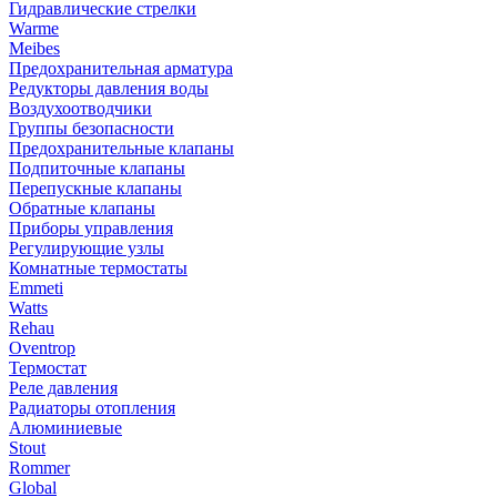
Гидравлические стрелки
Warme
Meibes
Предохранительная арматура
Редукторы давления воды
Воздухоотводчики
Группы безопасности
Предохранительные клапаны
Подпиточные клапаны
Перепускные клапаны
Обратные клапаны
Приборы управления
Регулирующие узлы
Комнатные термостаты
Emmeti
Watts
Rehau
Oventrop
Термостат
Реле давления
Радиаторы отопления
Алюминиевые
Stout
Rommer
Global