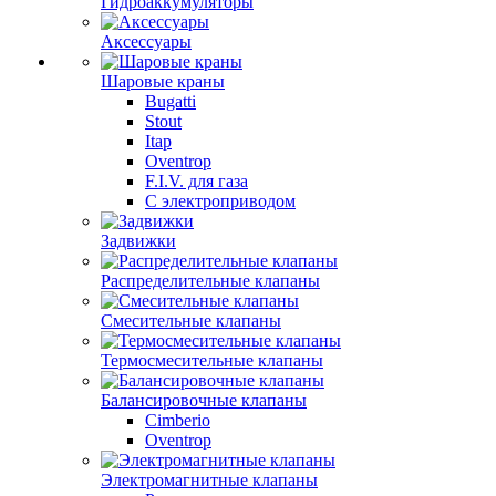
Гидроаккумуляторы
Аксессуары
Шаровые краны
Bugatti
Stout
Itap
Oventrop
F.I.V. для газа
С электроприводом
Задвижки
Распределительные клапаны
Cмесительные клапаны
Термосмесительные клапаны
Балансировочные клапаны
Cimberio
Oventrop
Электромагнитные клапаны