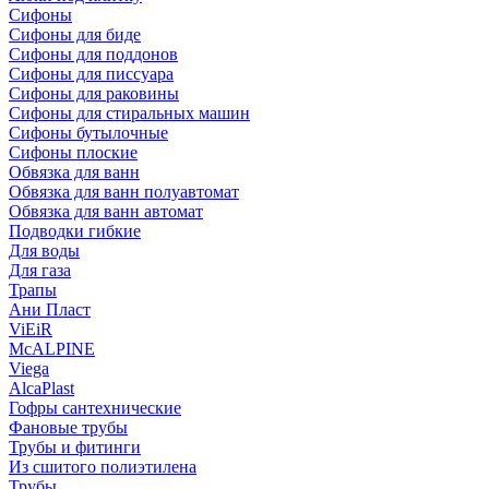
Сифоны
Сифoны для биде
Сифoны для поддонов
Сифoны для писсуара
Сифоны для раковины
Сифоны для стиральных машин
Сифоны бутылочные
Сифоны плоские
Обвязка для ванн
Обвязка для ванн полуавтомат
Обвязка для ванн автомат
Подводки гибкие
Для воды
Для газа
Трапы
Ани Пласт
ViEiR
McALPINE
Viega
AlcaPlast
Гофры сантехнические
Фановые трубы
Трубы и фитинги
Из сшитого полиэтилена
Трубы