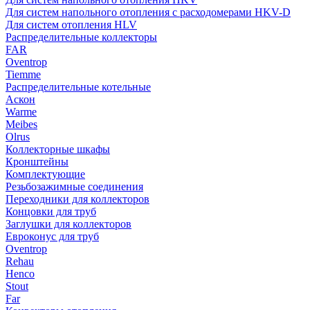
Для систем напольного отопления с расходомерами HKV-D
Для систем отопления HLV
Распределительные коллекторы
FAR
Oventrop
Tiemme
Распределительные котельные
Аскон
Warme
Meibes
Olrus
Коллекторные шкафы
Кронштейны
Комплектующие
Резьбозажимные соединения
Переходники для коллекторов
Концовки для труб
Заглушки для коллекторов
Евроконус для труб
Oventrop
Rehau
Henco
Stout
Far