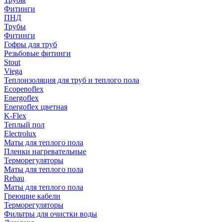
Фитинги
ПНД
Трубы
Фитинги
Гофры для труб
Резьбовые фитинги
Stout
Viega
Теплоизоляция для труб и теплого пола
Ecopenoflex
Energoflex
Energoflex цветная
K-Flex
Теплый пол
Electrolux
Маты для теплого пола
Пленки нагревательные
Терморегуляторы
Маты для теплого пола
Rehau
Маты для теплого пола
Греющие кабели
Терморегуляторы
Фильтры для очистки воды