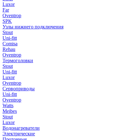
Luxor
Far
Oventrop
SPK
Узлы нижнего подключения
Stout
Uni-fitt
Comisa
Rehau
Oventrop
Термоголовки
Stout
Uni-fitt
Luxor
Oventrop
Сервоприводы
Uni-fitt
Oventrop
Watts
Meibes
Stout
Luxor
Водонагреватели
Электрические
Проточные