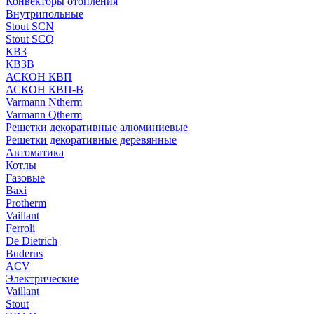
Конвекторы отопления
Внутрипольные
Stout SCN
Stout SCQ
КВЗ
КВЗВ
АСКОН КВП
АСКОН КВП-В
Varmann Ntherm
Varmann Qtherm
Решетки декоративные алюминиевые
Решетки декоративные деревянные
Автоматика
Котлы
Газовые
Baxi
Protherm
Vaillant
Ferroli
De Dietrich
Buderus
ACV
Электрические
Vaillant
Stout