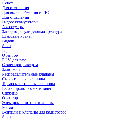
Reflex
Для отопления
Для водоснабжения и ГВС
Для отопления
Гидроаккумуляторы
Аксессуары
Запорно-регулирующая арматура
Шаровые краны
Bugatti
Stout
Itap
Oventrop
F.I.V. для газа
С электроприводом
Задвижки
Распределительные клапаны
Cмесительные клапаны
Термосмесительные клапаны
Балансировочные клапаны
Cimberio
Oventrop
Электромагнитные клапаны
Росма
Вентили и клапаны для радиаторов
Stout