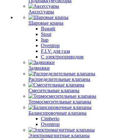
Гидроаккумуляторы
Аксессуары
Шаровые краны
Bugatti
Stout
Itap
Oventrop
F.I.V. для газа
С электроприводом
Задвижки
Распределительные клапаны
Cмесительные клапаны
Термосмесительные клапаны
Балансировочные клапаны
Cimberio
Oventrop
Электромагнитные клапаны