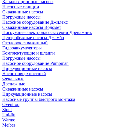
Канализационные насосы
Насосные станции
Скважинные насосы
Погружные насосы
Насосное оборудование Джилекс
Скважинные насосы Водомет
Погружные электронасосы серии Дренажник
Центробежные насосы Джамбо
Оголовок скважинный
Гидроаккумуляторы
Комплектующие и шланги
Погружные насосы
Насосное оборудование Pumpman
Циркуляционные насосы
Насос поверхностный
Фекальные
Дренажные
Скважинные насосы
Циркуляционные насосы
Насосные группы быстрого монтажа
Oventrop
Stout
Uni-fitt
Warme
Meibes