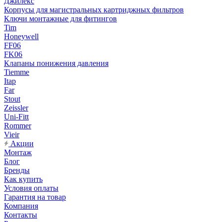
Джилекс
Корпусы для магистральных картриджных фильтров
Ключи монтажные для фитингов
Tim
Honeywell
FF06
FK06
Клапаны понижения давления
Tiemme
Itap
Far
Stout
Zeissler
Uni-Fitt
Rommer
Vieir
Акции
Монтаж
Блог
Бренды
Как купить
Условия оплаты
Гарантия на товар
Компания
Контакты