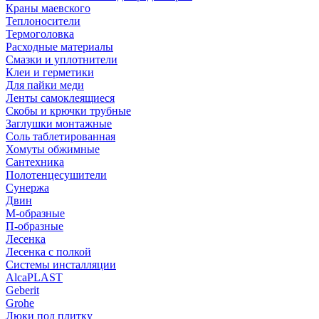
Краны маевского
Теплоносители
Термоголовка
Расходные материалы
Смазки и уплотнители
Клеи и герметики
Для пайки меди
Ленты самоклеящиеся
Скобы и крючки трубные
Заглушки монтажные
Соль таблетированная
Хомуты обжимные
Сантехника
Полотенцесушители
Сунержа
Двин
М-образные
П-образные
Лесенка
Лесенка с полкой
Системы инсталляции
AlcaPLAST
Geberit
Grohe
Люки под плитку