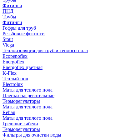
Фитинги
ПНД
Трубы
Фитинги
Гофры для труб
Резьбовые фитинги
Stout
Viega
Теплоизоляция для труб и теплого пола
Ecopenoflex
Energoflex
Energoflex цветная
K-Flex
Теплый пол
Electrolux
Маты для теплого пола
Пленки нагревательные
Терморегуляторы
Маты для теплого пола
Rehau
Маты для теплого пола
Греющие кабели
Терморегуляторы
Фильтры для очистки воды