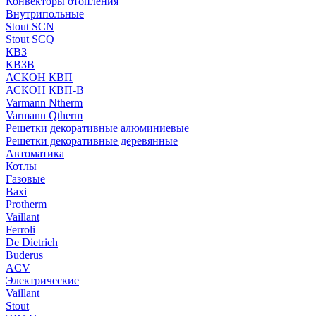
Конвекторы отопления
Внутрипольные
Stout SCN
Stout SCQ
КВЗ
КВЗВ
АСКОН КВП
АСКОН КВП-В
Varmann Ntherm
Varmann Qtherm
Решетки декоративные алюминиевые
Решетки декоративные деревянные
Автоматика
Котлы
Газовые
Baxi
Protherm
Vaillant
Ferroli
De Dietrich
Buderus
ACV
Электрические
Vaillant
Stout