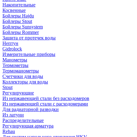
Накопительные
Косвенные
Бойлеры Hajdu
Бойлеры Stout
Бойлеры Sunsystem
Бойлеры Rommer
Защита от протечек воды
Нептун
Gidrolock
Измерительные приборы
Манометры
Термометры
Термоманометры
Счетчики для воды
Коллекторы для воды
Stout
Регулирующие
Из нержавеющей стали без расходомеров
Из нержавеющей стали с расходомерами
Для радиаторной разводки
Из латуни
Распределительные
Регулирующая арматура
Rehau
Для систем напольного отопления HKV