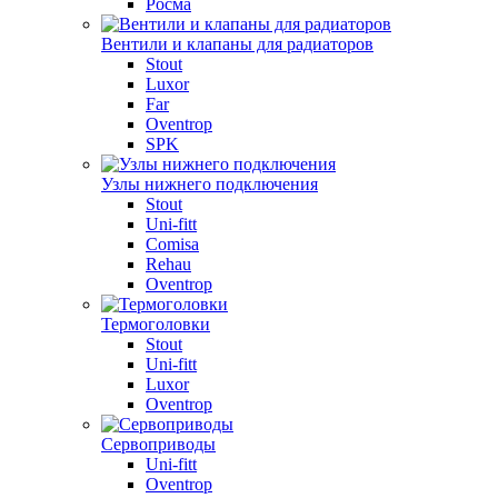
Росма
Вентили и клапаны для радиаторов
Stout
Luxor
Far
Oventrop
SPK
Узлы нижнего подключения
Stout
Uni-fitt
Comisa
Rehau
Oventrop
Термоголовки
Stout
Uni-fitt
Luxor
Oventrop
Сервоприводы
Uni-fitt
Oventrop