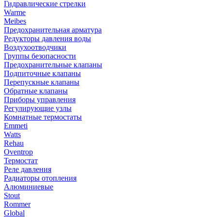
Гидравлические стрелки
Warme
Meibes
Предохранительная арматура
Редукторы давления воды
Воздухоотводчики
Группы безопасности
Предохранительные клапаны
Подпиточные клапаны
Перепускные клапаны
Обратные клапаны
Приборы управления
Регулирующие узлы
Комнатные термостаты
Emmeti
Watts
Rehau
Oventrop
Термостат
Реле давления
Радиаторы отопления
Алюминиевые
Stout
Rommer
Global