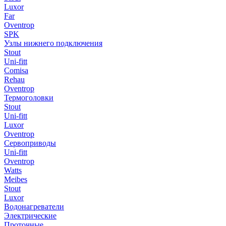
Luxor
Far
Oventrop
SPK
Узлы нижнего подключения
Stout
Uni-fitt
Comisa
Rehau
Oventrop
Термоголовки
Stout
Uni-fitt
Luxor
Oventrop
Сервоприводы
Uni-fitt
Oventrop
Watts
Meibes
Stout
Luxor
Водонагреватели
Электрические
Проточные