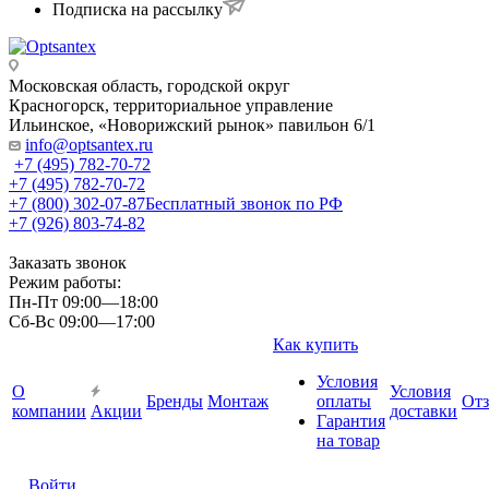
Подписка на рассылку
Московская область, городской округ
Красногорск, территориальное управление
Ильинское, «Новорижский рынок» павильон 6/1
info@optsantex.ru
+7 (495) 782-70-72
+7 (495) 782-70-72
+7 (800) 302-07-87
Бесплатный звонок по РФ
+7 (926) 803-74-82
Заказать звонок
Режим работы:
Пн-Пт 09:00—18:00
Сб-Вс 09:00—17:00
Как купить
Условия
О
Условия
Бренды
Монтаж
оплаты
От
компании
Акции
доставки
Гарантия
на товар
Войти