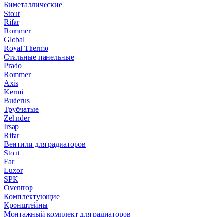
Биметаллические
Stout
Rifar
Rommer
Global
Royal Thermo
Стальные панельные
Prado
Rommer
Axis
Kermi
Buderus
Трубчатые
Zehnder
Irsap
Rifar
Вентили для радиаторов
Stout
Far
Luxor
SPK
Oventrop
Комплектующие
Кронштейны
Монтажный комплект для радиаторов