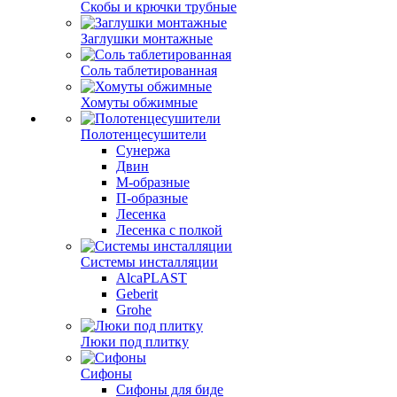
Скобы и крючки трубные
Заглушки монтажные
Соль таблетированная
Хомуты обжимные
Полотенцесушители
Сунержа
Двин
М-образные
П-образные
Лесенка
Лесенка с полкой
Системы инсталляции
AlcaPLAST
Geberit
Grohe
Люки под плитку
Сифоны
Сифoны для биде