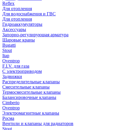
Reflex
Для отопления
Для водоснабжения и ГВС
Для отопления
Гидроаккумуляторы
Аксессуары
Запорно-регулирующая арматура
Шаровые краны
Bugatti
Stout
Itap
Oventrop
F.I.V. для газа
С электроприводом
Задвижки
Распределительные клапаны
Cмесительные клапаны
Термосмесительные клапаны
Балансировочные клапаны
Cimberio
Oventrop
Электромагнитные клапаны
Росма
Вентили и клапаны для радиаторов
Stout