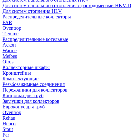
Для систем напольного отопления с расходомерами HKV-D
Для систем отопления HLV
Распределительные коллекторы
FAR
Oventrop
Tiemme
Распределительные котельные
Аскон
Warme
Meibes
Olrus
Коллекторные шкафы
Кронштейны
Комплектующие
Резьбозажимные соединения
Переходники для коллекторов
Концовки для труб
Заглушки для коллекторов
Евроконус для труб
Oventrop
Rehau
Henco
Stout
Far