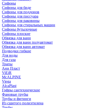
Сифоны
Сифoны для биде
Сифoны для поддонов
Сифoны для писсуара
Сифоны для раковины
Сифоны для стиральных машин
Сифоны бутылочные
Сифоны плоские
Обвязка для ванн
Обвязка для ванн полуавтомат
Обвязка для ванн автомат
Подводки гибкие
Для воды
Для газа
Трапы
Ани Пласт
ViEiR
McALPINE
Viega
AlcaPlast
Гофры сантехнические
Фановые трубы
Трубы и фитинги
Из сшитого полиэтилена
Трубы