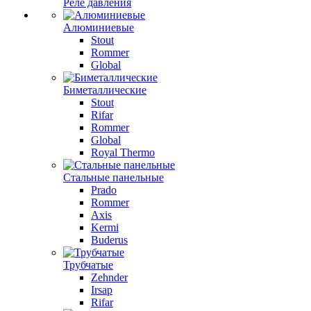
Реле давления
Алюминиевые
Stout
Rommer
Global
Биметаллические
Stout
Rifar
Rommer
Global
Royal Thermo
Стальные панельные
Prado
Rommer
Axis
Kermi
Buderus
Трубчатые
Zehnder
Irsap
Rifar