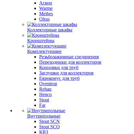
Аскон
Warme
Meibes
Olrus
Коллекторные шкафы
Кронштейны
Комплектующие
Резьбозажимные соединения
Переходники для коллекторов
Концовки для труб
Заглушки для коллекторов
Евроконус для труб
Oventrop
Rehau
Henco
Stout
Far
Внутрипольные
Stout SCN
Stout SCQ
КВЗ