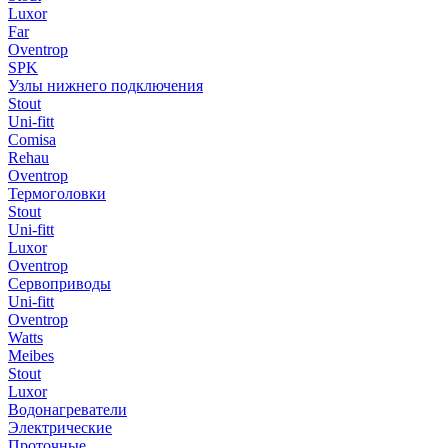
Luxor
Far
Oventrop
SPK
Узлы нижнего подключения
Stout
Uni-fitt
Comisa
Rehau
Oventrop
Термоголовки
Stout
Uni-fitt
Luxor
Oventrop
Сервоприводы
Uni-fitt
Oventrop
Watts
Meibes
Stout
Luxor
Водонагреватели
Электрические
Проточные