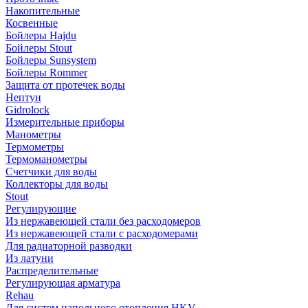
Накопительные
Косвенные
Бойлеры Hajdu
Бойлеры Stout
Бойлеры Sunsystem
Бойлеры Rommer
Защита от протечек воды
Нептун
Gidrolock
Измерительные приборы
Манометры
Термометры
Термоманометры
Счетчики для воды
Коллекторы для воды
Stout
Регулирующие
Из нержавеющей стали без расходомеров
Из нержавеющей стали с расходомерами
Для радиаторной разводки
Из латуни
Распределительные
Регулирующая арматура
Rehau
Для систем напольного отопления HKV