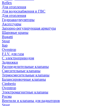
Reflex
Для отопления
Для водоснабжения и ГВС
Для отопления
Гидроаккумуляторы
Аксессуары
Запорно-регулирующая арматура
Шаровые краны
Bugatti
Stout
Itap
Oventrop
F.I.V. для газа
С электроприводом
Задвижки
Распределительные клапаны
Cмесительные клапаны
Термосмесительные клапаны
Балансировочные клапаны
Cimberio
Oventrop
Электромагнитные клапаны
Росма
Вентили и клапаны для радиаторов
Stout