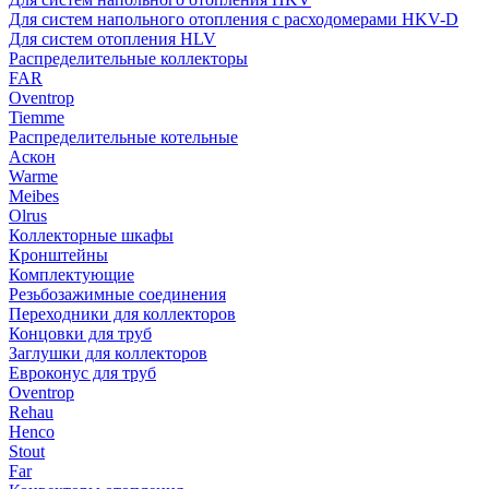
Для систем напольного отопления с расходомерами HKV-D
Для систем отопления HLV
Распределительные коллекторы
FAR
Oventrop
Tiemme
Распределительные котельные
Аскон
Warme
Meibes
Olrus
Коллекторные шкафы
Кронштейны
Комплектующие
Резьбозажимные соединения
Переходники для коллекторов
Концовки для труб
Заглушки для коллекторов
Евроконус для труб
Oventrop
Rehau
Henco
Stout
Far