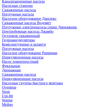
Канализационные насосы
Насосные станции
Скважинные насосы
Погружные насосы
Насосное оборудование Джилекс
Скважинные насосы Водомет
Погружные электронасосы серии Дренажник
Центробежные насосы Джамбо
Оголовок скважинный
Гидроаккумуляторы
Комплектующие и шланги
Погружные насосы
Насосное оборудование Pumpman
Циркуляционные насосы
Насос поверхностный
Фекальные
Дренажные
Скважинные насосы
Циркуляционные насосы
Насосные группы быстрого монтажа
Oventrop
Stout
Uni-fitt
Warme
Meibes