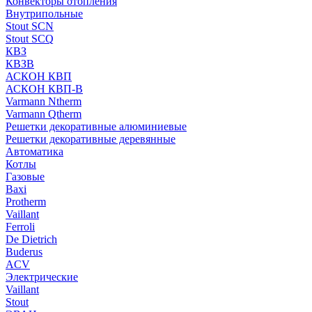
Конвекторы отопления
Внутрипольные
Stout SCN
Stout SCQ
КВЗ
КВЗВ
АСКОН КВП
АСКОН КВП-В
Varmann Ntherm
Varmann Qtherm
Решетки декоративные алюминиевые
Решетки декоративные деревянные
Автоматика
Котлы
Газовые
Baxi
Protherm
Vaillant
Ferroli
De Dietrich
Buderus
ACV
Электрические
Vaillant
Stout