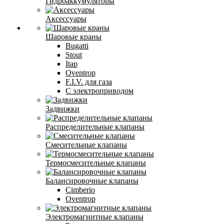
Гидроаккумуляторы
Аксессуары
Шаровые краны
Bugatti
Stout
Itap
Oventrop
F.I.V. для газа
С электроприводом
Задвижки
Распределительные клапаны
Cмесительные клапаны
Термосмесительные клапаны
Балансировочные клапаны
Cimberio
Oventrop
Электромагнитные клапаны