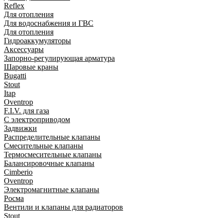
Reflex
Для отопления
Для водоснабжения и ГВС
Для отопления
Гидроаккумуляторы
Аксессуары
Запорно-регулирующая арматура
Шаровые краны
Bugatti
Stout
Itap
Oventrop
F.I.V. для газа
С электроприводом
Задвижки
Распределительные клапаны
Cмесительные клапаны
Термосмесительные клапаны
Балансировочные клапаны
Cimberio
Oventrop
Электромагнитные клапаны
Росма
Вентили и клапаны для радиаторов
Stout