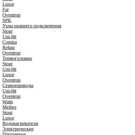
Luxor
Far
Oventrop
SPK
Узлы нижнего подключения
Stout
Uni-fitt
Comisa
Rehau
Oventrop
Термоголовки
Stout
Uni-fitt
Luxor
Oventrop
Сервоприводы
Uni-fitt
Oventrop
Watts
Meibes
Stout
Luxor
Водонагреватели
Электрические
Проточные