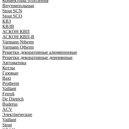
Конвекторы отопления
Внутрипольные
Stout SCN
Stout SCQ
КВЗ
КВЗВ
АСКОН КВП
АСКОН КВП-В
Varmann Ntherm
Varmann Qtherm
Решетки декоративные алюминиевые
Решетки декоративные деревянные
Автоматика
Котлы
Газовые
Baxi
Protherm
Vaillant
Ferroli
De Dietrich
Buderus
ACV
Электрические
Vaillant
Stout