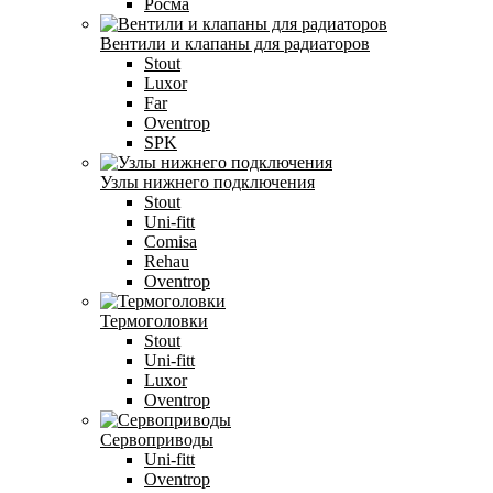
Росма
Вентили и клапаны для радиаторов
Stout
Luxor
Far
Oventrop
SPK
Узлы нижнего подключения
Stout
Uni-fitt
Comisa
Rehau
Oventrop
Термоголовки
Stout
Uni-fitt
Luxor
Oventrop
Сервоприводы
Uni-fitt
Oventrop