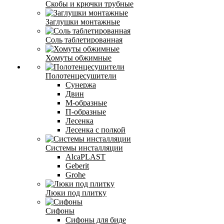
Скобы и крючки трубные
Заглушки монтажные
Соль таблетированная
Хомуты обжимные
Полотенцесушители
Сунержа
Двин
М-образные
П-образные
Лесенка
Лесенка с полкой
Системы инсталляции
AlcaPLAST
Geberit
Grohe
Люки под плитку
Сифоны
Сифoны для биде