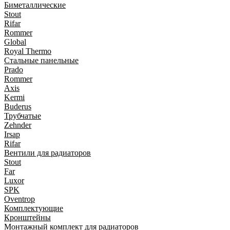
Биметаллические
Stout
Rifar
Rommer
Global
Royal Thermo
Стальные панельные
Prado
Rommer
Axis
Kermi
Buderus
Трубчатые
Zehnder
Irsap
Rifar
Вентили для радиаторов
Stout
Far
Luxor
SPK
Oventrop
Комплектующие
Кронштейны
Монтажный комплект для радиаторов