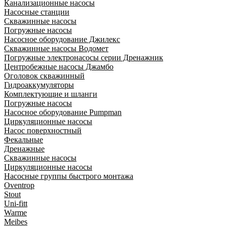
Канализационные насосы
Насосные станции
Скважинные насосы
Погружные насосы
Насосное оборудование Джилекс
Скважинные насосы Водомет
Погружные электронасосы серии Дренажник
Центробежные насосы Джамбо
Оголовок скважинный
Гидроаккумуляторы
Комплектующие и шланги
Погружные насосы
Насосное оборудование Pumpman
Циркуляционные насосы
Насос поверхностный
Фекальные
Дренажные
Скважинные насосы
Циркуляционные насосы
Насосные группы быстрого монтажа
Oventrop
Stout
Uni-fitt
Warme
Meibes