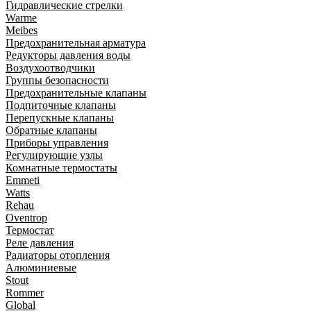
Гидравлические стрелки
Warme
Meibes
Предохранительная арматура
Редукторы давления воды
Воздухоотводчики
Группы безопасности
Предохранительные клапаны
Подпиточные клапаны
Перепускные клапаны
Обратные клапаны
Приборы управления
Регулирующие узлы
Комнатные термостаты
Emmeti
Watts
Rehau
Oventrop
Термостат
Реле давления
Радиаторы отопления
Алюминиевые
Stout
Rommer
Global