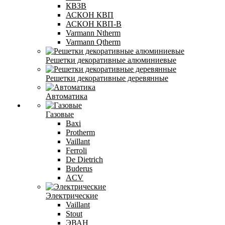
КВЗВ
АСКОН КВП
АСКОН КВП-В
Varmann Ntherm
Varmann Qtherm
Решетки декоративные алюминиевые
Решетки декоративные деревянные
Автоматика
Газовые
Baxi
Protherm
Vaillant
Ferroli
De Dietrich
Buderus
ACV
Электрические
Vaillant
Stout
ЭВАН