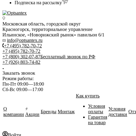
Подписка на рассылку
Московская область, городской округ
Красногорск, территориальное управление
Ильинское, «Новорижский рынок» павильон 6/1
info@optsantex.ru
+7 (495) 782-70-72
+7 (495) 782-70-72
+7 (800) 302-07-87
Бесплатный звонок по РФ
+7 (926) 803-74-82
Заказать звонок
Режим работы:
Пн-Пт 09:00—18:00
Сб-Вс 09:00—17:00
Как купить
Условия
О
Условия
Бренды
Монтаж
оплаты
От
компании
Акции
доставки
Гарантия
на товар
Войти