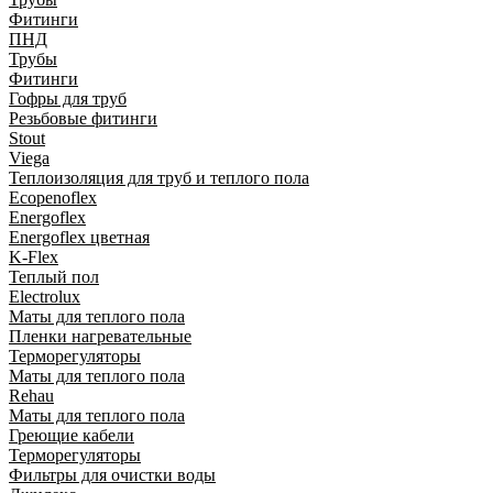
Фитинги
ПНД
Трубы
Фитинги
Гофры для труб
Резьбовые фитинги
Stout
Viega
Теплоизоляция для труб и теплого пола
Ecopenoflex
Energoflex
Energoflex цветная
K-Flex
Теплый пол
Electrolux
Маты для теплого пола
Пленки нагревательные
Терморегуляторы
Маты для теплого пола
Rehau
Маты для теплого пола
Греющие кабели
Терморегуляторы
Фильтры для очистки воды