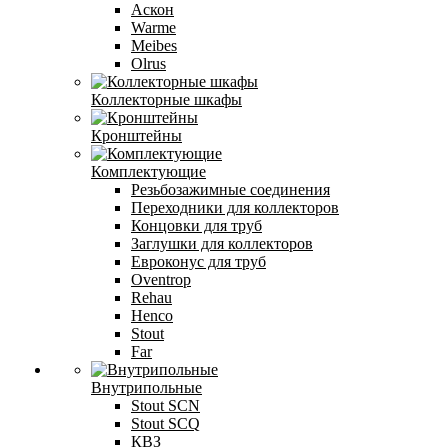
Аскон
Warme
Meibes
Olrus
Коллекторные шкафы
Кронштейны
Комплектующие
Резьбозажимные соединения
Переходники для коллекторов
Концовки для труб
Заглушки для коллекторов
Евроконус для труб
Oventrop
Rehau
Henco
Stout
Far
Внутрипольные
Stout SCN
Stout SCQ
КВЗ