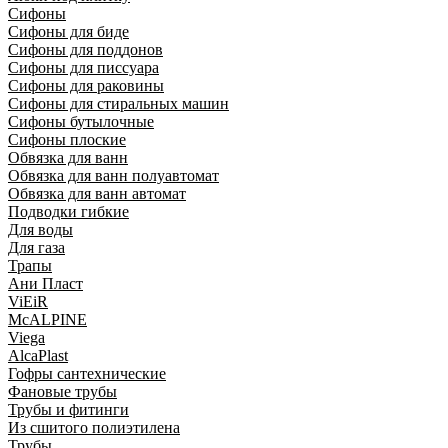
Сифоны
Сифoны для биде
Сифoны для поддонов
Сифoны для писсуара
Сифоны для раковины
Сифоны для стиральных машин
Сифоны бутылочные
Сифоны плоские
Обвязка для ванн
Обвязка для ванн полуавтомат
Обвязка для ванн автомат
Подводки гибкие
Для воды
Для газа
Трапы
Ани Пласт
ViEiR
McALPINE
Viega
AlcaPlast
Гофры сантехнические
Фановые трубы
Трубы и фитинги
Из сшитого полиэтилена
Трубы