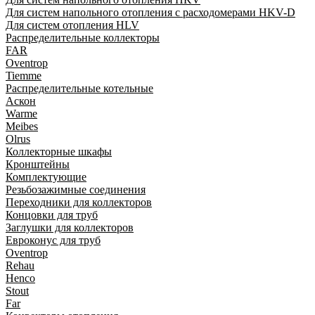
Для систем напольного отопления с расходомерами HKV-D
Для систем отопления HLV
Распределительные коллекторы
FAR
Oventrop
Tiemme
Распределительные котельные
Аскон
Warme
Meibes
Olrus
Коллекторные шкафы
Кронштейны
Комплектующие
Резьбозажимные соединения
Переходники для коллекторов
Концовки для труб
Заглушки для коллекторов
Евроконус для труб
Oventrop
Rehau
Henco
Stout
Far