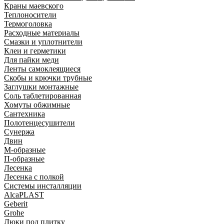
Краны маевского
Теплоносители
Термоголовка
Расходные материалы
Смазки и уплотнители
Клеи и герметики
Для пайки меди
Ленты самоклеящиеся
Скобы и крючки трубные
Заглушки монтажные
Соль таблетированная
Хомуты обжимные
Сантехника
Полотенцесушители
Сунержа
Двин
М-образные
П-образные
Лесенка
Лесенка с полкой
Системы инсталляции
AlcaPLAST
Geberit
Grohe
Люки под плитку