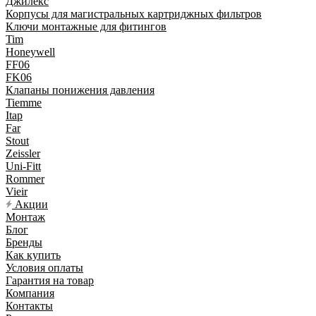
Джилекс
Корпусы для магистральных картриджных фильтров
Ключи монтажные для фитингов
Tim
Honeywell
FF06
FK06
Клапаны понижения давления
Tiemme
Itap
Far
Stout
Zeissler
Uni-Fitt
Rommer
Vieir
Акции
Монтаж
Блог
Бренды
Как купить
Условия оплаты
Гарантия на товар
Компания
Контакты