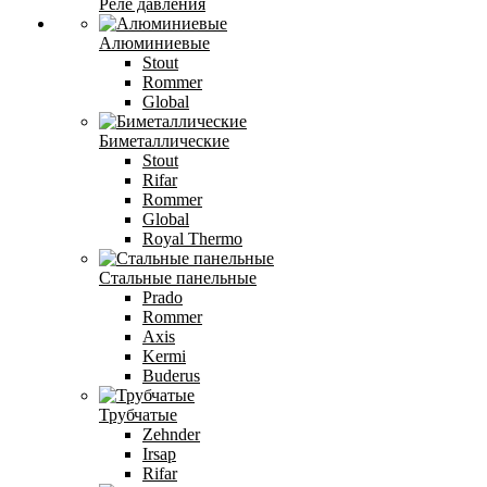
Реле давления
Алюминиевые
Stout
Rommer
Global
Биметаллические
Stout
Rifar
Rommer
Global
Royal Thermo
Стальные панельные
Prado
Rommer
Axis
Kermi
Buderus
Трубчатые
Zehnder
Irsap
Rifar