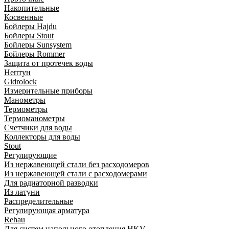
Накопительные
Косвенные
Бойлеры Hajdu
Бойлеры Stout
Бойлеры Sunsystem
Бойлеры Rommer
Защита от протечек воды
Нептун
Gidrolock
Измерительные приборы
Манометры
Термометры
Термоманометры
Счетчики для воды
Коллекторы для воды
Stout
Регулирующие
Из нержавеющей стали без расходомеров
Из нержавеющей стали с расходомерами
Для радиаторной разводки
Из латуни
Распределительные
Регулирующая арматура
Rehau
Для систем напольного отопления HKV