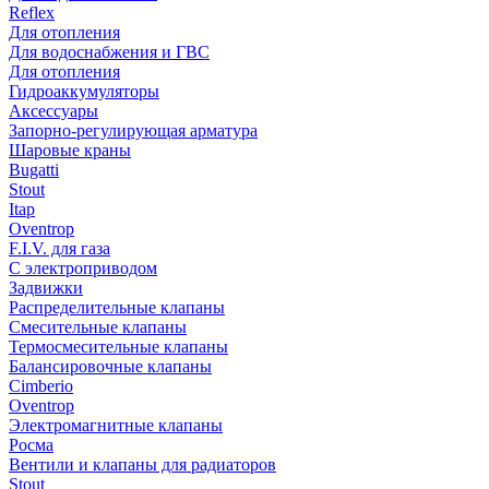
Reflex
Для отопления
Для водоснабжения и ГВС
Для отопления
Гидроаккумуляторы
Аксессуары
Запорно-регулирующая арматура
Шаровые краны
Bugatti
Stout
Itap
Oventrop
F.I.V. для газа
С электроприводом
Задвижки
Распределительные клапаны
Cмесительные клапаны
Термосмесительные клапаны
Балансировочные клапаны
Cimberio
Oventrop
Электромагнитные клапаны
Росма
Вентили и клапаны для радиаторов
Stout