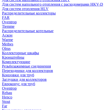
Для систем напольного отопления с расходомерами HKV-D
Для систем отопления HLV
Распределительные коллекторы
FAR
Oventrop
Tiemme
Распределительные котельные
Аскон
Warme
Meibes
Olrus
Коллекторные шкафы
Кронштейны
Комплектующие
Резьбозажимные соединения
Переходники для коллекторов
Концовки для труб
Заглушки для коллекторов
Евроконус для труб
Oventrop
Rehau
Henco
Stout
Far