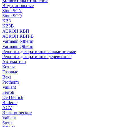
Конвекторы отопления
Внутрипольные
Stout SCN
Stout SCQ
КВЗ
КВЗВ
АСКОН КВП
АСКОН КВП-В
Varmann Ntherm
Varmann Qtherm
Решетки декоративные алюминиевые
Решетки декоративные деревянные
Автоматика
Котлы
Газовые
Baxi
Protherm
Vaillant
Ferroli
De Dietrich
Buderus
ACV
Электрические
Vaillant
Stout