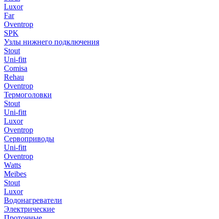
Luxor
Far
Oventrop
SPK
Узлы нижнего подключения
Stout
Uni-fitt
Comisa
Rehau
Oventrop
Термоголовки
Stout
Uni-fitt
Luxor
Oventrop
Сервоприводы
Uni-fitt
Oventrop
Watts
Meibes
Stout
Luxor
Водонагреватели
Электрические
Проточные