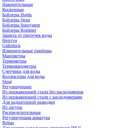
Накопительные
Косвенные
Бойлеры Hajdu
Бойлеры Stout
Бойлеры Sunsystem
Бойлеры Rommer
Защита от протечек воды
Нептун
Gidrolock
Измерительные приборы
Манометры
Термометры
Термоманометры
Счетчики для воды
Коллекторы для воды
Stout
Регулирующие
Из нержавеющей стали без расходомеров
Из нержавеющей стали с расходомерами
Для радиаторной разводки
Из латуни
Распределительные
Регулирующая арматура
Rehau
Для систем напольного отопления HKV