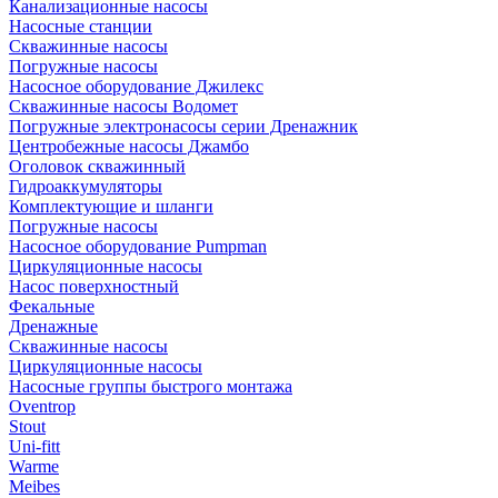
Канализационные насосы
Насосные станции
Скважинные насосы
Погружные насосы
Насосное оборудование Джилекс
Скважинные насосы Водомет
Погружные электронасосы серии Дренажник
Центробежные насосы Джамбо
Оголовок скважинный
Гидроаккумуляторы
Комплектующие и шланги
Погружные насосы
Насосное оборудование Pumpman
Циркуляционные насосы
Насос поверхностный
Фекальные
Дренажные
Скважинные насосы
Циркуляционные насосы
Насосные группы быстрого монтажа
Oventrop
Stout
Uni-fitt
Warme
Meibes