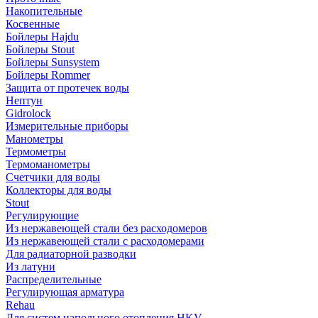
Накопительные
Косвенные
Бойлеры Hajdu
Бойлеры Stout
Бойлеры Sunsystem
Бойлеры Rommer
Защита от протечек воды
Нептун
Gidrolock
Измерительные приборы
Манометры
Термометры
Термоманометры
Счетчики для воды
Коллекторы для воды
Stout
Регулирующие
Из нержавеющей стали без расходомеров
Из нержавеющей стали с расходомерами
Для радиаторной разводки
Из латуни
Распределительные
Регулирующая арматура
Rehau
Для систем напольного отопления HKV