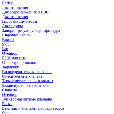
Reflex
Для отопления
Для водоснабжения и ГВС
Для отопления
Гидроаккумуляторы
Аксессуары
Запорно-регулирующая арматура
Шаровые краны
Bugatti
Stout
Itap
Oventrop
F.I.V. для газа
С электроприводом
Задвижки
Распределительные клапаны
Cмесительные клапаны
Термосмесительные клапаны
Балансировочные клапаны
Cimberio
Oventrop
Электромагнитные клапаны
Росма
Вентили и клапаны для радиаторов
Stout