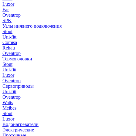
Luxor
Far
Oventrop
SPK
Узлы нижнего подключения
Stout
Uni-fitt
Comisa
Rehau
Oventrop
Термоголовки
Stout
Uni-fitt
Luxor
Oventrop
Сервоприводы
Uni-fitt
Oventrop
Watts
Meibes
Stout
Luxor
Водонагреватели
Электрические
Проточные