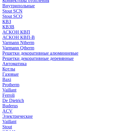
Конвекторы отопления
Внутрипольные
Stout SCN
Stout SCQ
КВЗ
КВЗВ
АСКОН КВП
АСКОН КВП-В
Varmann Ntherm
Varmann Qtherm
Решетки декоративные алюминиевые
Решетки декоративные деревянные
Автоматика
Котлы
Газовые
Baxi
Protherm
Vaillant
Ferroli
De Dietrich
Buderus
ACV
Электрические
Vaillant
Stout