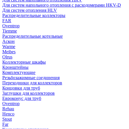
Для систем напольного отопления с расходомерами HKV-D
Для систем отопления HLV
Распределительные коллекторы
FAR
Oventrop
Tiemme
Распределительные котельные
Аскон
Warme
Meibes
Olrus
Коллекторные шкафы
Кронштейны
Комплектующие
Резьбозажимные соединения
Переходники для коллекторов
Концовки для труб
Заглушки для коллекторов
Евроконус для труб
Oventrop
Rehau
Henco
Stout
Far