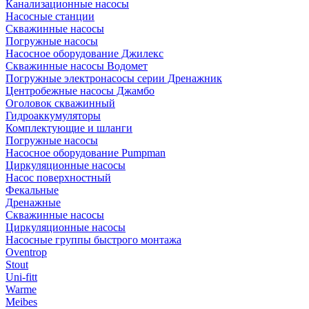
Канализационные насосы
Насосные станции
Скважинные насосы
Погружные насосы
Насосное оборудование Джилекс
Скважинные насосы Водомет
Погружные электронасосы серии Дренажник
Центробежные насосы Джамбо
Оголовок скважинный
Гидроаккумуляторы
Комплектующие и шланги
Погружные насосы
Насосное оборудование Pumpman
Циркуляционные насосы
Насос поверхностный
Фекальные
Дренажные
Скважинные насосы
Циркуляционные насосы
Насосные группы быстрого монтажа
Oventrop
Stout
Uni-fitt
Warme
Meibes