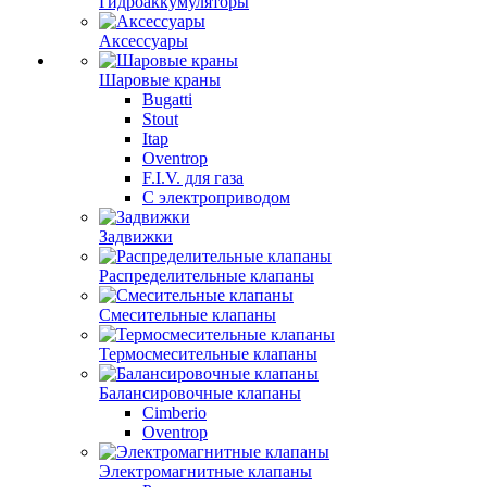
Гидроаккумуляторы
Аксессуары
Шаровые краны
Bugatti
Stout
Itap
Oventrop
F.I.V. для газа
С электроприводом
Задвижки
Распределительные клапаны
Cмесительные клапаны
Термосмесительные клапаны
Балансировочные клапаны
Cimberio
Oventrop
Электромагнитные клапаны