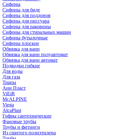
Сифоны
Сифoны для биде
Сифoны для поддонов
Сифoны для писсуара
Сифоны для раковины
Сифоны для стиральных машин
Сифоны бутылочные
Сифоны плоские
Обвязка для ванн
Обвязка для ванн полуавтомат
Обвязка для ванн автомат
Подводки гибкие
Для воды
Для газа
Трапы
Ани Пласт
ViEiR
McALPINE
Viega
AlcaPlast
Гофры сантехнические
Фановые трубы
Трубы и фитинги
Из сшитого полиэтилена
Трубы