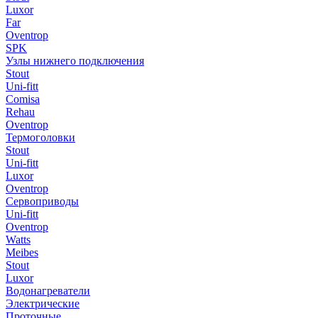
Luxor
Far
Oventrop
SPK
Узлы нижнего подключения
Stout
Uni-fitt
Comisa
Rehau
Oventrop
Термоголовки
Stout
Uni-fitt
Luxor
Oventrop
Сервоприводы
Uni-fitt
Oventrop
Watts
Meibes
Stout
Luxor
Водонагреватели
Электрические
Проточные