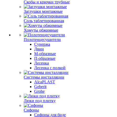
Скобы и крючки трубные
Заглушки монтажные
Соль таблетированная
Хомуты обжимные
Полотенцесушители
Сунержа
Двин
М-образные
П-образные
Лесенка
Лесенка с полкой
Системы инсталляции
AlcaPLAST
Geberit
Grohe
Люки под плитку
Сифоны
Сифoны для биде