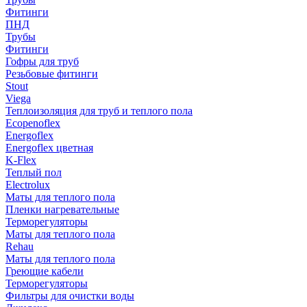
Фитинги
ПНД
Трубы
Фитинги
Гофры для труб
Резьбовые фитинги
Stout
Viega
Теплоизоляция для труб и теплого пола
Ecopenoflex
Energoflex
Energoflex цветная
K-Flex
Теплый пол
Electrolux
Маты для теплого пола
Пленки нагревательные
Терморегуляторы
Маты для теплого пола
Rehau
Маты для теплого пола
Греющие кабели
Терморегуляторы
Фильтры для очистки воды