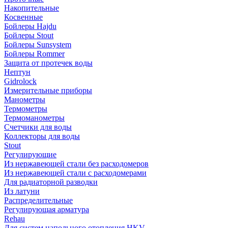
Накопительные
Косвенные
Бойлеры Hajdu
Бойлеры Stout
Бойлеры Sunsystem
Бойлеры Rommer
Защита от протечек воды
Нептун
Gidrolock
Измерительные приборы
Манометры
Термометры
Термоманометры
Счетчики для воды
Коллекторы для воды
Stout
Регулирующие
Из нержавеющей стали без расходомеров
Из нержавеющей стали с расходомерами
Для радиаторной разводки
Из латуни
Распределительные
Регулирующая арматура
Rehau
Для систем напольного отопления HKV