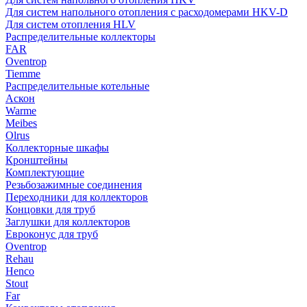
Для систем напольного отопления с расходомерами HKV-D
Для систем отопления HLV
Распределительные коллекторы
FAR
Oventrop
Tiemme
Распределительные котельные
Аскон
Warme
Meibes
Olrus
Коллекторные шкафы
Кронштейны
Комплектующие
Резьбозажимные соединения
Переходники для коллекторов
Концовки для труб
Заглушки для коллекторов
Евроконус для труб
Oventrop
Rehau
Henco
Stout
Far