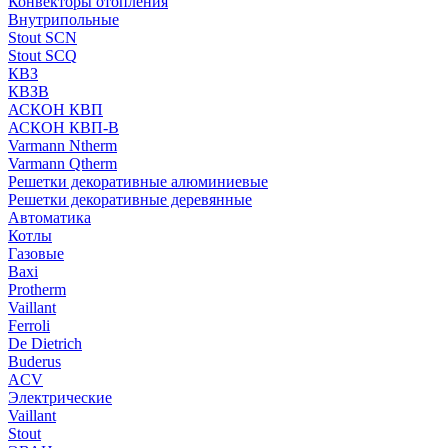
Конвекторы отопления
Внутрипольные
Stout SCN
Stout SCQ
КВЗ
КВЗВ
АСКОН КВП
АСКОН КВП-В
Varmann Ntherm
Varmann Qtherm
Решетки декоративные алюминиевые
Решетки декоративные деревянные
Автоматика
Котлы
Газовые
Baxi
Protherm
Vaillant
Ferroli
De Dietrich
Buderus
ACV
Электрические
Vaillant
Stout