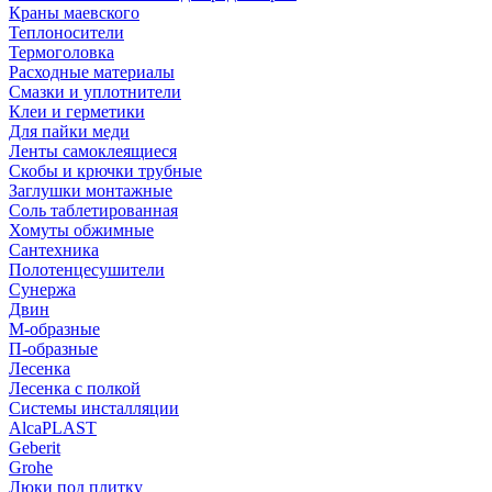
Краны маевского
Теплоносители
Термоголовка
Расходные материалы
Смазки и уплотнители
Клеи и герметики
Для пайки меди
Ленты самоклеящиеся
Скобы и крючки трубные
Заглушки монтажные
Соль таблетированная
Хомуты обжимные
Сантехника
Полотенцесушители
Сунержа
Двин
М-образные
П-образные
Лесенка
Лесенка с полкой
Системы инсталляции
AlcaPLAST
Geberit
Grohe
Люки под плитку