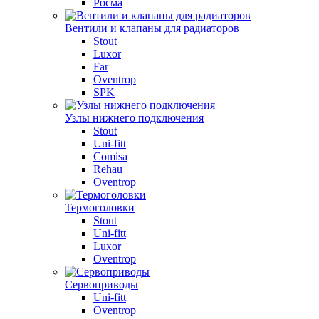
Росма
Вентили и клапаны для радиаторов
Stout
Luxor
Far
Oventrop
SPK
Узлы нижнего подключения
Stout
Uni-fitt
Comisa
Rehau
Oventrop
Термоголовки
Stout
Uni-fitt
Luxor
Oventrop
Сервоприводы
Uni-fitt
Oventrop