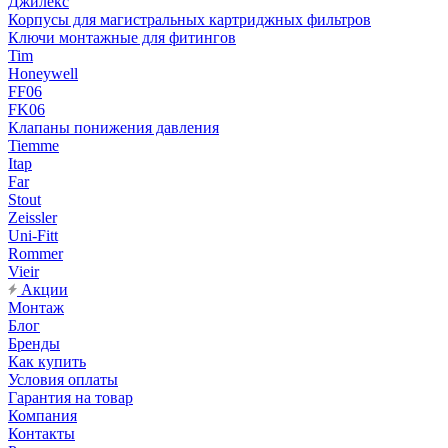
Джилекс
Корпусы для магистральных картриджных фильтров
Ключи монтажные для фитингов
Tim
Honeywell
FF06
FK06
Клапаны понижения давления
Tiemme
Itap
Far
Stout
Zeissler
Uni-Fitt
Rommer
Vieir
Акции
Монтаж
Блог
Бренды
Как купить
Условия оплаты
Гарантия на товар
Компания
Контакты