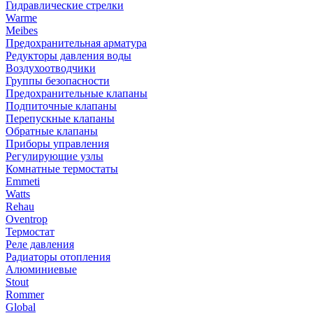
Гидравлические стрелки
Warme
Meibes
Предохранительная арматура
Редукторы давления воды
Воздухоотводчики
Группы безопасности
Предохранительные клапаны
Подпиточные клапаны
Перепускные клапаны
Обратные клапаны
Приборы управления
Регулирующие узлы
Комнатные термостаты
Emmeti
Watts
Rehau
Oventrop
Термостат
Реле давления
Радиаторы отопления
Алюминиевые
Stout
Rommer
Global