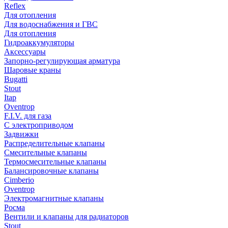
Reflex
Для отопления
Для водоснабжения и ГВС
Для отопления
Гидроаккумуляторы
Аксессуары
Запорно-регулирующая арматура
Шаровые краны
Bugatti
Stout
Itap
Oventrop
F.I.V. для газа
С электроприводом
Задвижки
Распределительные клапаны
Cмесительные клапаны
Термосмесительные клапаны
Балансировочные клапаны
Cimberio
Oventrop
Электромагнитные клапаны
Росма
Вентили и клапаны для радиаторов
Stout