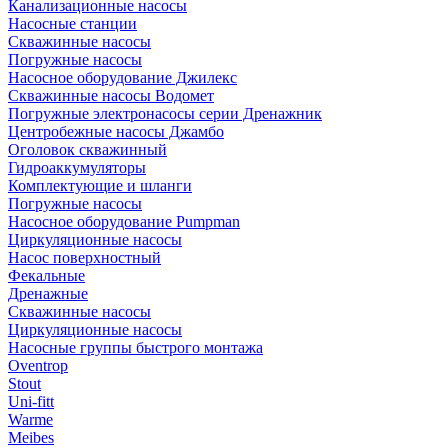
Канализационные насосы
Насосные станции
Скважинные насосы
Погружные насосы
Насосное оборудование Джилекс
Скважинные насосы Водомет
Погружные электронасосы серии Дренажник
Центробежные насосы Джамбо
Оголовок скважинный
Гидроаккумуляторы
Комплектующие и шланги
Погружные насосы
Насосное оборудование Pumpman
Циркуляционные насосы
Насос поверхностный
Фекальные
Дренажные
Скважинные насосы
Циркуляционные насосы
Насосные группы быстрого монтажа
Oventrop
Stout
Uni-fitt
Warme
Meibes