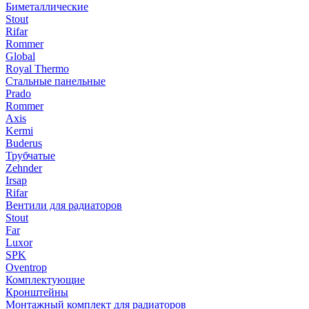
Биметаллические
Stout
Rifar
Rommer
Global
Royal Thermo
Стальные панельные
Prado
Rommer
Axis
Kermi
Buderus
Трубчатые
Zehnder
Irsap
Rifar
Вентили для радиаторов
Stout
Far
Luxor
SPK
Oventrop
Комплектующие
Кронштейны
Монтажный комплект для радиаторов