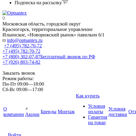
Подписка на рассылку
Московская область, городской округ
Красногорск, территориальное управление
Ильинское, «Новорижский рынок» павильон 6/1
info@optsantex.ru
+7 (495) 782-70-72
+7 (495) 782-70-72
+7 (800) 302-07-87
Бесплатный звонок по РФ
+7 (926) 803-74-82
Заказать звонок
Режим работы:
Пн-Пт 09:00—18:00
Сб-Вс 09:00—17:00
Как купить
Условия
О
Условия
Бренды
Монтаж
оплаты
От
компании
Акции
доставки
Гарантия
на товар
Войти