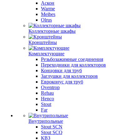
Аскон
Warme
Meibes
Olrus
Коллекторные шкафы
Кронштейны
Комплектующие
Резьбозажимные соединения
Переходники для коллекторов
Концовки для труб
Заглушки для коллекторов
Евроконус для труб
Oventrop
Rehau
Henco
Stout
Far
Внутрипольные
Stout SCN
Stout SCQ
КВЗ