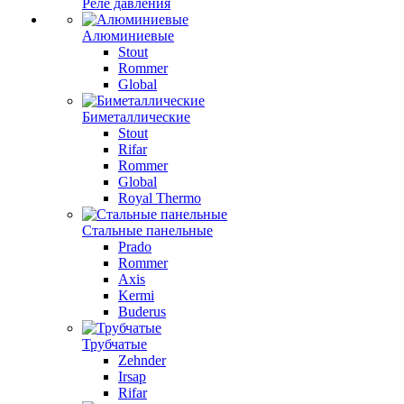
Реле давления
Алюминиевые
Stout
Rommer
Global
Биметаллические
Stout
Rifar
Rommer
Global
Royal Thermo
Стальные панельные
Prado
Rommer
Axis
Kermi
Buderus
Трубчатые
Zehnder
Irsap
Rifar