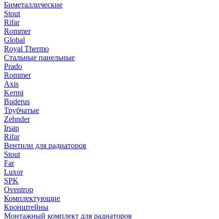
Биметаллические
Stout
Rifar
Rommer
Global
Royal Thermo
Стальные панельные
Prado
Rommer
Axis
Kermi
Buderus
Трубчатые
Zehnder
Irsap
Rifar
Вентили для радиаторов
Stout
Far
Luxor
SPK
Oventrop
Комплектующие
Кронштейны
Монтажный комплект для радиаторов