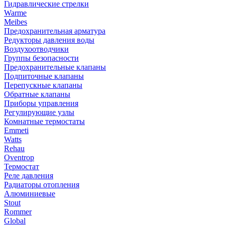
Гидравлические стрелки
Warme
Meibes
Предохранительная арматура
Редукторы давления воды
Воздухоотводчики
Группы безопасности
Предохранительные клапаны
Подпиточные клапаны
Перепускные клапаны
Обратные клапаны
Приборы управления
Регулирующие узлы
Комнатные термостаты
Emmeti
Watts
Rehau
Oventrop
Термостат
Реле давления
Радиаторы отопления
Алюминиевые
Stout
Rommer
Global