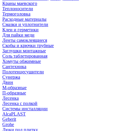
Краны маевского
Теплоносители
Термоголовка
Расходные материалы
Смазки и уплотнители
Клеи и герметики
Для пайки меди
Ленты самоклеящиеся
Скобы и крючки трубные
Заглушки монтажные
Соль таблетированная
Хомуты обжимные
Сантехника
Полотенцесушители
Сунержа
Двин
М-образные
П-образные
Лесенка
Лесенка с полкой
Системы инсталляции
AlcaPLAST
Geberit
Grohe
Люки под плитку