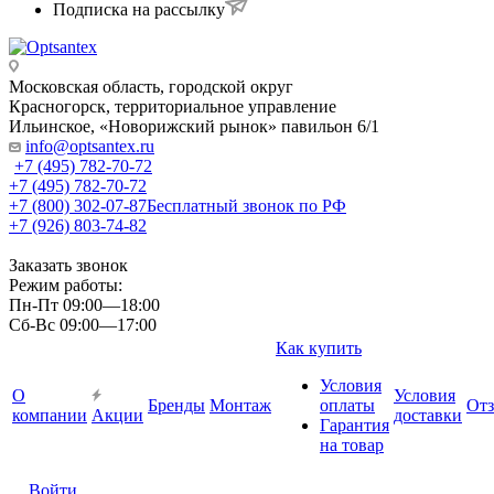
Подписка на рассылку
Московская область, городской округ
Красногорск, территориальное управление
Ильинское, «Новорижский рынок» павильон 6/1
info@optsantex.ru
+7 (495) 782-70-72
+7 (495) 782-70-72
+7 (800) 302-07-87
Бесплатный звонок по РФ
+7 (926) 803-74-82
Заказать звонок
Режим работы:
Пн-Пт 09:00—18:00
Сб-Вс 09:00—17:00
Как купить
Условия
О
Условия
Бренды
Монтаж
оплаты
От
компании
Акции
доставки
Гарантия
на товар
Войти