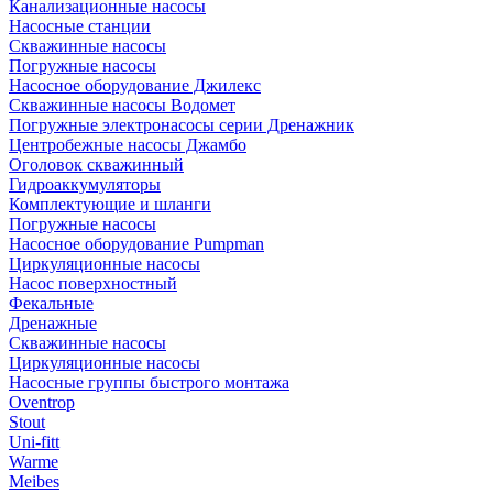
Канализационные насосы
Насосные станции
Скважинные насосы
Погружные насосы
Насосное оборудование Джилекс
Скважинные насосы Водомет
Погружные электронасосы серии Дренажник
Центробежные насосы Джамбо
Оголовок скважинный
Гидроаккумуляторы
Комплектующие и шланги
Погружные насосы
Насосное оборудование Pumpman
Циркуляционные насосы
Насос поверхностный
Фекальные
Дренажные
Скважинные насосы
Циркуляционные насосы
Насосные группы быстрого монтажа
Oventrop
Stout
Uni-fitt
Warme
Meibes