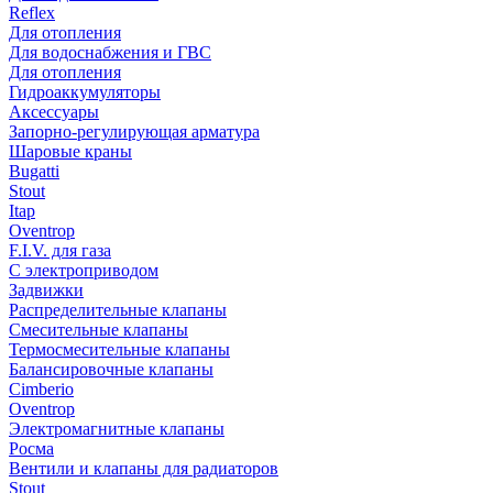
Reflex
Для отопления
Для водоснабжения и ГВС
Для отопления
Гидроаккумуляторы
Аксессуары
Запорно-регулирующая арматура
Шаровые краны
Bugatti
Stout
Itap
Oventrop
F.I.V. для газа
С электроприводом
Задвижки
Распределительные клапаны
Cмесительные клапаны
Термосмесительные клапаны
Балансировочные клапаны
Cimberio
Oventrop
Электромагнитные клапаны
Росма
Вентили и клапаны для радиаторов
Stout