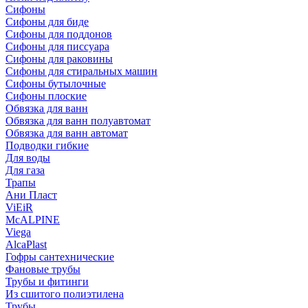
Сифоны
Сифoны для биде
Сифoны для поддонов
Сифoны для писсуара
Сифоны для раковины
Сифоны для стиральных машин
Сифоны бутылочные
Сифоны плоские
Обвязка для ванн
Обвязка для ванн полуавтомат
Обвязка для ванн автомат
Подводки гибкие
Для воды
Для газа
Трапы
Ани Пласт
ViEiR
McALPINE
Viega
AlcaPlast
Гофры сантехнические
Фановые трубы
Трубы и фитинги
Из сшитого полиэтилена
Трубы