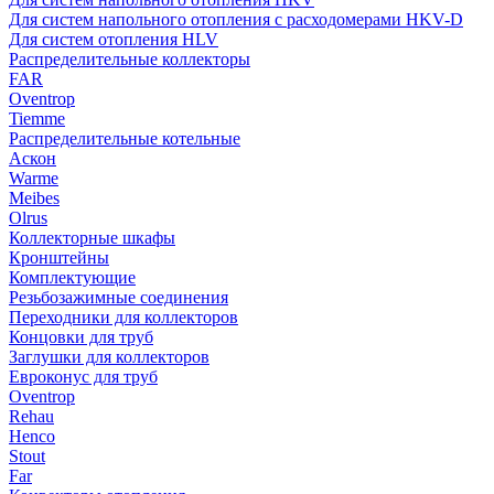
Для систем напольного отопления с расходомерами HKV-D
Для систем отопления HLV
Распределительные коллекторы
FAR
Oventrop
Tiemme
Распределительные котельные
Аскон
Warme
Meibes
Olrus
Коллекторные шкафы
Кронштейны
Комплектующие
Резьбозажимные соединения
Переходники для коллекторов
Концовки для труб
Заглушки для коллекторов
Евроконус для труб
Oventrop
Rehau
Henco
Stout
Far