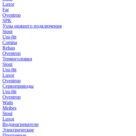
Luxor
Far
Oventrop
SPK
Узлы нижнего подключения
Stout
Uni-fitt
Comisa
Rehau
Oventrop
Термоголовки
Stout
Uni-fitt
Luxor
Oventrop
Сервоприводы
Uni-fitt
Oventrop
Watts
Meibes
Stout
Luxor
Водонагреватели
Электрические
Проточные