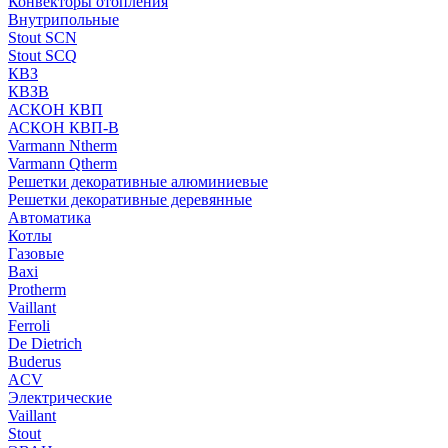
Конвекторы отопления
Внутрипольные
Stout SCN
Stout SCQ
КВЗ
КВЗВ
АСКОН КВП
АСКОН КВП-В
Varmann Ntherm
Varmann Qtherm
Решетки декоративные алюминиевые
Решетки декоративные деревянные
Автоматика
Котлы
Газовые
Baxi
Protherm
Vaillant
Ferroli
De Dietrich
Buderus
ACV
Электрические
Vaillant
Stout