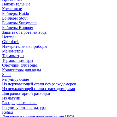
Накопительные
Косвенные
Бойлеры Hajdu
Бойлеры Stout
Бойлеры Sunsystem
Бойлеры Rommer
Защита от протечек воды
Нептун
Gidrolock
Измерительные приборы
Манометры
Термометры
Термоманометры
Счетчики для воды
Коллекторы для воды
Stout
Регулирующие
Из нержавеющей стали без расходомеров
Из нержавеющей стали с расходомерами
Для радиаторной разводки
Из латуни
Распределительные
Регулирующая арматура
Rehau
Для систем напольного отопления HKV