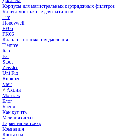
Джилекс
Корпусы для магистральных картриджных фильтров
Ключи монтажные для фитингов
Tim
Honeywell
FF06
FK06
Клапаны понижения давления
Tiemme
Itap
Far
Stout
Zeissler
Uni-Fitt
Rommer
Vieir
Акции
Монтаж
Блог
Бренды
Как купить
Условия оплаты
Гарантия на товар
Компания
Контакты