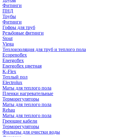
Фитинги
ПНД
Трубы
Фитинги
Гофры для труб
Резьбовые фитинги
Stout
Viega
Теплоизоляция для труб и теплого пола
Ecopenoflex
Energoflex
Energoflex цветная
K-Flex
Теплый пол
Electrolux
Маты для теплого пола
Пленки нагревательные
Терморегуляторы
Маты для теплого пола
Rehau
Маты для теплого пола
Греющие кабели
Терморегуляторы
Фильтры для очистки воды