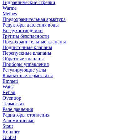
Гидравлические стрелки
Warme
Meibes
Предохранительная арматура
Редукторы давления воды
Воздухоотводчики
Группы безопасности
Предохранительные клапаны
Подпиточные клапаны
Перепускные клапаны
Обратные клапаны
Приборы управления
Регулирующие узлы
Комнатные термостаты
Emmeti
Watts
Rehau
Oventrop
Термостат
Реле давления
Радиаторы отопления
Алюминиевые
Stout
Rommer
Global