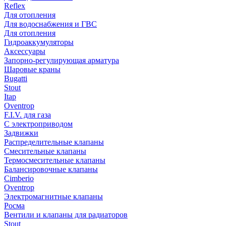
Reflex
Для отопления
Для водоснабжения и ГВС
Для отопления
Гидроаккумуляторы
Аксессуары
Запорно-регулирующая арматура
Шаровые краны
Bugatti
Stout
Itap
Oventrop
F.I.V. для газа
С электроприводом
Задвижки
Распределительные клапаны
Cмесительные клапаны
Термосмесительные клапаны
Балансировочные клапаны
Cimberio
Oventrop
Электромагнитные клапаны
Росма
Вентили и клапаны для радиаторов
Stout