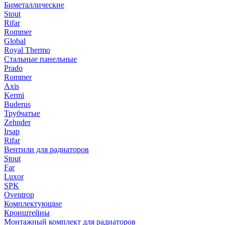
Биметаллические
Stout
Rifar
Rommer
Global
Royal Thermo
Стальные панельные
Prado
Rommer
Axis
Kermi
Buderus
Трубчатые
Zehnder
Irsap
Rifar
Вентили для радиаторов
Stout
Far
Luxor
SPK
Oventrop
Комплектующие
Кронштейны
Монтажный комплект для радиаторов