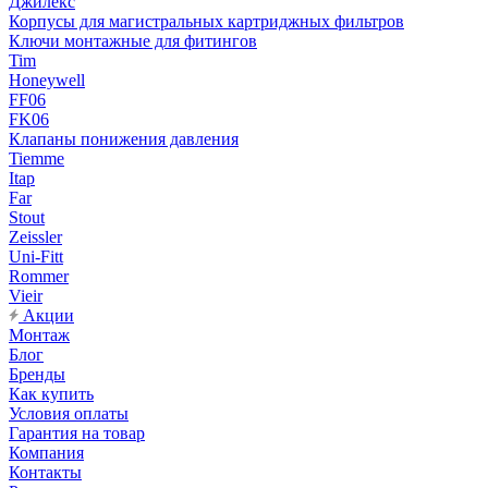
Джилекс
Корпусы для магистральных картриджных фильтров
Ключи монтажные для фитингов
Tim
Honeywell
FF06
FK06
Клапаны понижения давления
Tiemme
Itap
Far
Stout
Zeissler
Uni-Fitt
Rommer
Vieir
Акции
Монтаж
Блог
Бренды
Как купить
Условия оплаты
Гарантия на товар
Компания
Контакты