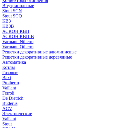
Конвекторы отопления
Внутрипольные
Stout SCN
Stout SCQ
КВЗ
КВЗВ
АСКОН КВП
АСКОН КВП-В
Varmann Ntherm
Varmann Qtherm
Решетки декоративные алюминиевые
Решетки декоративные деревянные
Автоматика
Котлы
Газовые
Baxi
Protherm
Vaillant
Ferroli
De Dietrich
Buderus
ACV
Электрические
Vaillant
Stout