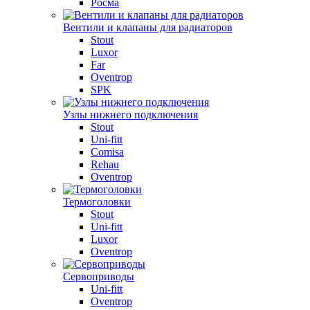
Росма
Вентили и клапаны для радиаторов
Stout
Luxor
Far
Oventrop
SPK
Узлы нижнего подключения
Stout
Uni-fitt
Comisa
Rehau
Oventrop
Термоголовки
Stout
Uni-fitt
Luxor
Oventrop
Сервоприводы
Uni-fitt
Oventrop