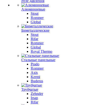
Реле давления
Алюминиевые
Stout
Rommer
Global
Биметаллические
Stout
Rifar
Rommer
Global
Royal Thermo
Стальные панельные
Prado
Rommer
Axis
Kermi
Buderus
Трубчатые
Zehnder
Irsap
Rifar