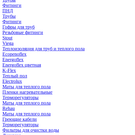
Фитинги
ПНД
Трубы
Фитинги
Гофры для труб
Резьбовые фитинги
Stout
Viega
Теплоизоляция для труб и теплого пола
Ecopenoflex
Energoflex
Energoflex цветная
K-Flex
Теплый пол
Electrolux
Маты для теплого пола
Пленки нагревательные
Терморегуляторы
Маты для теплого пола
Rehau
Маты для теплого пола
Греющие кабели
Терморегуляторы
Фильтры для очистки воды