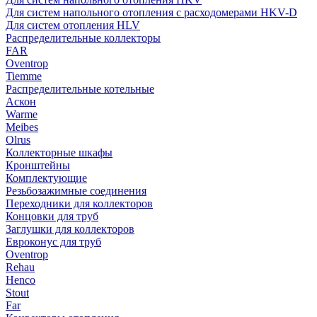
Для систем напольного отопления с расходомерами HKV-D
Для систем отопления HLV
Распределительные коллекторы
FAR
Oventrop
Tiemme
Распределительные котельные
Аскон
Warme
Meibes
Olrus
Коллекторные шкафы
Кронштейны
Комплектующие
Резьбозажимные соединения
Переходники для коллекторов
Концовки для труб
Заглушки для коллекторов
Евроконус для труб
Oventrop
Rehau
Henco
Stout
Far