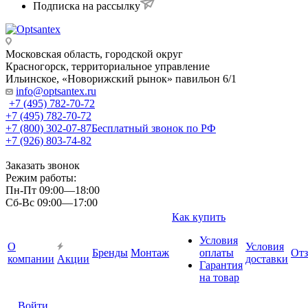
Подписка на рассылку
Московская область, городской округ
Красногорск, территориальное управление
Ильинское, «Новорижский рынок» павильон 6/1
info@optsantex.ru
+7 (495) 782-70-72
+7 (495) 782-70-72
+7 (800) 302-07-87
Бесплатный звонок по РФ
+7 (926) 803-74-82
Заказать звонок
Режим работы:
Пн-Пт 09:00—18:00
Сб-Вс 09:00—17:00
Как купить
Условия
О
Условия
Бренды
Монтаж
оплаты
От
компании
Акции
доставки
Гарантия
на товар
Войти