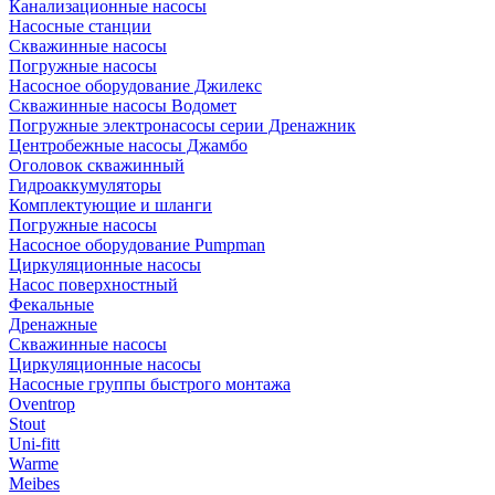
Канализационные насосы
Насосные станции
Скважинные насосы
Погружные насосы
Насосное оборудование Джилекс
Скважинные насосы Водомет
Погружные электронасосы серии Дренажник
Центробежные насосы Джамбо
Оголовок скважинный
Гидроаккумуляторы
Комплектующие и шланги
Погружные насосы
Насосное оборудование Pumpman
Циркуляционные насосы
Насос поверхностный
Фекальные
Дренажные
Скважинные насосы
Циркуляционные насосы
Насосные группы быстрого монтажа
Oventrop
Stout
Uni-fitt
Warme
Meibes