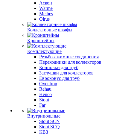
Аскон
Warme
Meibes
Olrus
Коллекторные шкафы
Кронштейны
Комплектующие
Резьбозажимные соединения
Переходники для коллекторов
Концовки для труб
Заглушки для коллекторов
Евроконус для труб
Oventrop
Rehau
Henco
Stout
Far
Внутрипольные
Stout SCN
Stout SCQ
КВЗ