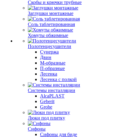
Скобы и крючки трубные
Заглушки монтажные
Соль таблетированная
Хомуты обжимные
Полотенцесушители
Сунержа
Двин
М-образные
П-образные
Лесенка
Лесенка с полкой
Системы инсталляции
AlcaPLAST
Geberit
Grohe
Люки под плитку
Сифоны
Сифoны для биде