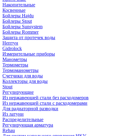
Накопительные
Косвенные
Бойлеры Hajdu
Бойлеры Stout
Бойлеры Sunsystem
Бойлеры Rommer
Защита от протечек воды
Нептун
Gidrolock
Измерительные приборы
Манометры
Термометры
Термоманометры
Счетчики для воды
Коллекторы для воды
Stout
Регулирующие
Из нержавеющей стали без расходомеров
Из нержавеющей стали с расходомерами
Для радиаторной разводки
Из латуни
Распределительные
Регулирующая арматура
Rehau
Для систем напольного отопления HKV