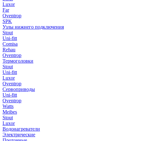
Luxor
Far
Oventrop
SPK
Узлы нижнего подключения
Stout
Uni-fitt
Comisa
Rehau
Oventrop
Термоголовки
Stout
Uni-fitt
Luxor
Oventrop
Сервоприводы
Uni-fitt
Oventrop
Watts
Meibes
Stout
Luxor
Водонагреватели
Электрические
Проточные