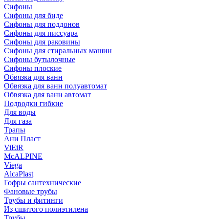
Сифоны
Сифoны для биде
Сифoны для поддонов
Сифoны для писсуара
Сифоны для раковины
Сифоны для стиральных машин
Сифоны бутылочные
Сифоны плоские
Обвязка для ванн
Обвязка для ванн полуавтомат
Обвязка для ванн автомат
Подводки гибкие
Для воды
Для газа
Трапы
Ани Пласт
ViEiR
McALPINE
Viega
AlcaPlast
Гофры сантехнические
Фановые трубы
Трубы и фитинги
Из сшитого полиэтилена
Трубы