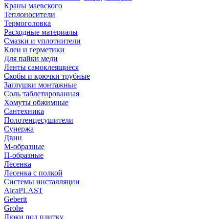
Краны маевского
Теплоносители
Термоголовка
Расходные материалы
Смазки и уплотнители
Клеи и герметики
Для пайки меди
Ленты самоклеящиеся
Скобы и крючки трубные
Заглушки монтажные
Соль таблетированная
Хомуты обжимные
Сантехника
Полотенцесушители
Сунержа
Двин
М-образные
П-образные
Лесенка
Лесенка с полкой
Системы инсталляции
AlcaPLAST
Geberit
Grohe
Люки под плитку