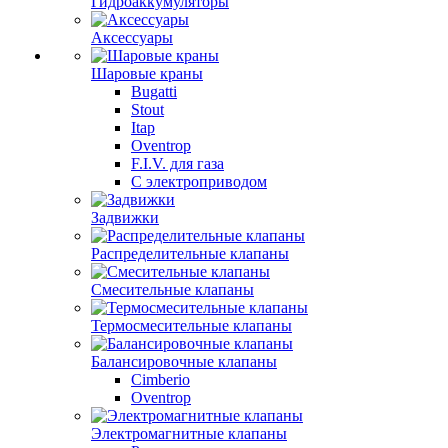
Гидроаккумуляторы
Аксессуары
Шаровые краны
Bugatti
Stout
Itap
Oventrop
F.I.V. для газа
С электроприводом
Задвижки
Распределительные клапаны
Cмесительные клапаны
Термосмесительные клапаны
Балансировочные клапаны
Cimberio
Oventrop
Электромагнитные клапаны