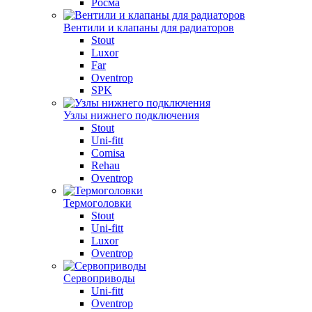
Росма
Вентили и клапаны для радиаторов
Stout
Luxor
Far
Oventrop
SPK
Узлы нижнего подключения
Stout
Uni-fitt
Comisa
Rehau
Oventrop
Термоголовки
Stout
Uni-fitt
Luxor
Oventrop
Сервоприводы
Uni-fitt
Oventrop