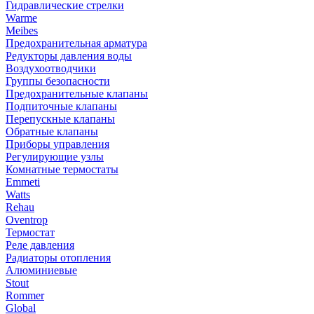
Гидравлические стрелки
Warme
Meibes
Предохранительная арматура
Редукторы давления воды
Воздухоотводчики
Группы безопасности
Предохранительные клапаны
Подпиточные клапаны
Перепускные клапаны
Обратные клапаны
Приборы управления
Регулирующие узлы
Комнатные термостаты
Emmeti
Watts
Rehau
Oventrop
Термостат
Реле давления
Радиаторы отопления
Алюминиевые
Stout
Rommer
Global