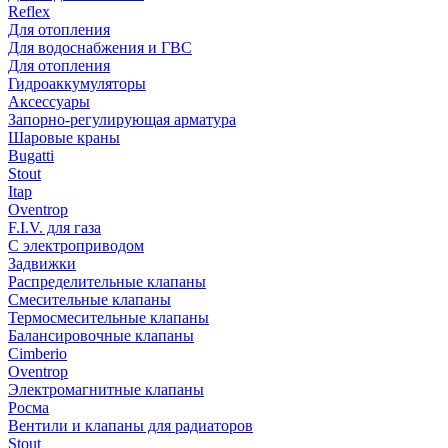
Reflex
Для отопления
Для водоснабжения и ГВС
Для отопления
Гидроаккумуляторы
Аксессуары
Запорно-регулирующая арматура
Шаровые краны
Bugatti
Stout
Itap
Oventrop
F.I.V. для газа
С электроприводом
Задвижки
Распределительные клапаны
Cмесительные клапаны
Термосмесительные клапаны
Балансировочные клапаны
Cimberio
Oventrop
Электромагнитные клапаны
Росма
Вентили и клапаны для радиаторов
Stout