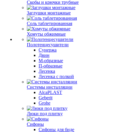
Скобы и крючки трубные
Заглушки монтажные
Соль таблетированная
Хомуты обжимные
Полотенцесушители
Сунержа
Двин
М-образные
П-образные
Лесенка
Лесенка с полкой
Системы инсталляции
AlcaPLAST
Geberit
Grohe
Люки под плитку
Сифоны
Сифoны для биде