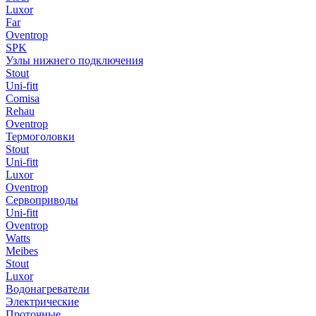
Luxor
Far
Oventrop
SPK
Узлы нижнего подключения
Stout
Uni-fitt
Comisa
Rehau
Oventrop
Термоголовки
Stout
Uni-fitt
Luxor
Oventrop
Сервоприводы
Uni-fitt
Oventrop
Watts
Meibes
Stout
Luxor
Водонагреватели
Электрические
Проточные