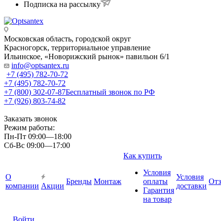
Подписка на рассылку
Московская область, городской округ
Красногорск, территориальное управление
Ильинское, «Новорижский рынок» павильон 6/1
info@optsantex.ru
+7 (495) 782-70-72
+7 (495) 782-70-72
+7 (800) 302-07-87
Бесплатный звонок по РФ
+7 (926) 803-74-82
Заказать звонок
Режим работы:
Пн-Пт 09:00—18:00
Сб-Вс 09:00—17:00
Как купить
Условия
О
Условия
Бренды
Монтаж
оплаты
От
компании
Акции
доставки
Гарантия
на товар
Войти