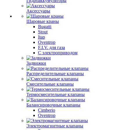
Гидроаккумуляторы
Аксессуары
Шаровые краны
Bugatti
Stout
Itap
Oventrop
F.I.V. для газа
С электроприводом
Задвижки
Распределительные клапаны
Cмесительные клапаны
Термосмесительные клапаны
Балансировочные клапаны
Cimberio
Oventrop
Электромагнитные клапаны