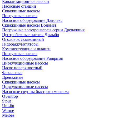
Канализационные насосы
Насосные станции
Скважинные насосы
Погружные насосы
Насосное оборудование Джилекс
Скважинные насосы Водомет
Погружные электронасосы серии Дренажник
Центробежные насосы Джамбо
Оголовок скважинный
Гидроаккумуляторы
Комплектующие и шланги
Погружные насосы
Насосное оборудование Pumpman
Циркуляционные насосы
Насос поверхностный
Фекальные
Дренажные
Скважинные насосы
Циркуляционные насосы
Насосные группы быстрого монтажа
Oventrop
Stout
Uni-fitt
Warme
Meibes