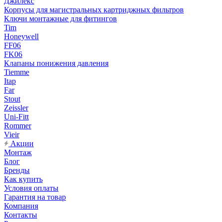
Джилекс
Корпусы для магистральных картриджных фильтров
Ключи монтажные для фитингов
Tim
Honeywell
FF06
FK06
Клапаны понижения давления
Tiemme
Itap
Far
Stout
Zeissler
Uni-Fitt
Rommer
Vieir
Акции
Монтаж
Блог
Бренды
Как купить
Условия оплаты
Гарантия на товар
Компания
Контакты