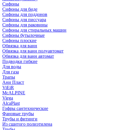
Сифоны
Сифoны для биде
Сифoны для поддонов
Сифoны для писсуара
Сифоны для раковины
Сифоны для стиральных машин
Сифоны бутылочные
Сифоны плоские
Обвязка для ванн
Обвязка для ванн полуавтомат
Обвязка для ванн автомат
Подводки гибкие
Для воды
Для газа
Трапы
Ани Пласт
ViEiR
McALPINE
Viega
AlcaPlast
Гофры сантехнические
Фановые трубы
Трубы и фитинги
Из сшитого полиэтилена
Трубы