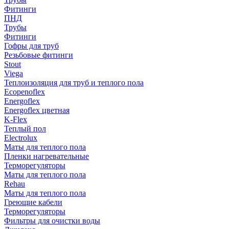
Фитинги
ПНД
Трубы
Фитинги
Гофры для труб
Резьбовые фитинги
Stout
Viega
Теплоизоляция для труб и теплого пола
Ecopenoflex
Energoflex
Energoflex цветная
K-Flex
Теплый пол
Electrolux
Маты для теплого пола
Пленки нагревательные
Терморегуляторы
Маты для теплого пола
Rehau
Маты для теплого пола
Греющие кабели
Терморегуляторы
Фильтры для очистки воды