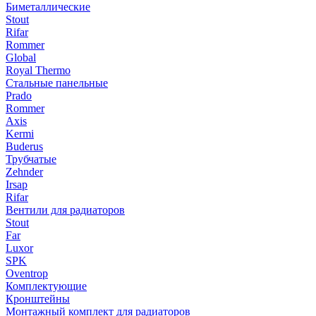
Биметаллические
Stout
Rifar
Rommer
Global
Royal Thermo
Стальные панельные
Prado
Rommer
Axis
Kermi
Buderus
Трубчатые
Zehnder
Irsap
Rifar
Вентили для радиаторов
Stout
Far
Luxor
SPK
Oventrop
Комплектующие
Кронштейны
Монтажный комплект для радиаторов