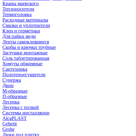
Краны маевского
Теплоносители
Термоголовка
Расходные материалы
Смазки и уплотнители
Клеи и герметики
Для пайки меди
Ленты самоклеящиеся
Скобы и крючки трубные
Заглушки монтажные
Соль таблетированная
Хомуты обжимные
Сантехника
Полотенцесушители
Сунержа
Двин
М-образные
П-образные
Лесенка
Лесенка с полкой
Системы инсталляции
AlcaPLAST
Geberit
Grohe
Люки под плитку