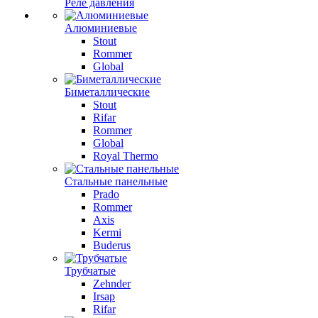
Реле давления
Алюминиевые
Stout
Rommer
Global
Биметаллические
Stout
Rifar
Rommer
Global
Royal Thermo
Стальные панельные
Prado
Rommer
Axis
Kermi
Buderus
Трубчатые
Zehnder
Irsap
Rifar