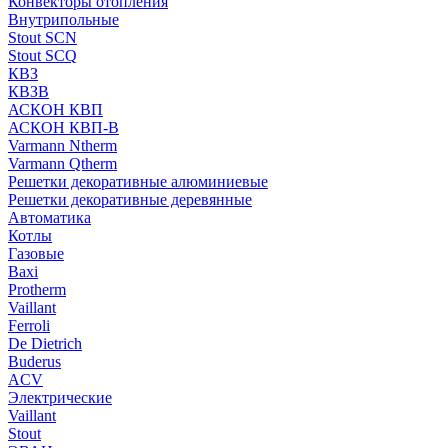
Конвекторы отопления
Внутрипольные
Stout SCN
Stout SCQ
КВЗ
КВЗВ
АСКОН КВП
АСКОН КВП-В
Varmann Ntherm
Varmann Qtherm
Решетки декоративные алюминиевые
Решетки декоративные деревянные
Автоматика
Котлы
Газовые
Baxi
Protherm
Vaillant
Ferroli
De Dietrich
Buderus
ACV
Электрические
Vaillant
Stout