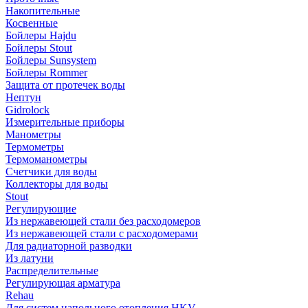
Накопительные
Косвенные
Бойлеры Hajdu
Бойлеры Stout
Бойлеры Sunsystem
Бойлеры Rommer
Защита от протечек воды
Нептун
Gidrolock
Измерительные приборы
Манометры
Термометры
Термоманометры
Счетчики для воды
Коллекторы для воды
Stout
Регулирующие
Из нержавеющей стали без расходомеров
Из нержавеющей стали с расходомерами
Для радиаторной разводки
Из латуни
Распределительные
Регулирующая арматура
Rehau
Для систем напольного отопления HKV