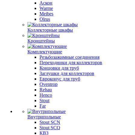
Аскон
Warme
Meibes
Olrus
Коллекторные шкафы
Кронштейны
Комплектующие
Резьбозажимные соединения
Переходники для коллекторов
Концовки для труб
Заглушки для коллекторов
Евроконус для труб
Oventrop
Rehau
Henco
Stout
Far
Внутрипольные
Stout SCN
Stout SCQ
КВЗ