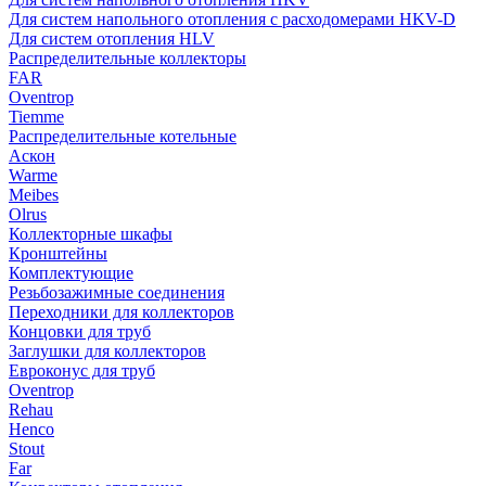
Для систем напольного отопления с расходомерами HKV-D
Для систем отопления HLV
Распределительные коллекторы
FAR
Oventrop
Tiemme
Распределительные котельные
Аскон
Warme
Meibes
Olrus
Коллекторные шкафы
Кронштейны
Комплектующие
Резьбозажимные соединения
Переходники для коллекторов
Концовки для труб
Заглушки для коллекторов
Евроконус для труб
Oventrop
Rehau
Henco
Stout
Far