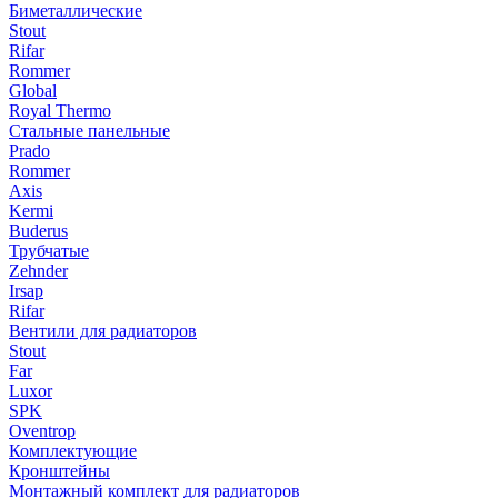
Биметаллические
Stout
Rifar
Rommer
Global
Royal Thermo
Стальные панельные
Prado
Rommer
Axis
Kermi
Buderus
Трубчатые
Zehnder
Irsap
Rifar
Вентили для радиаторов
Stout
Far
Luxor
SPK
Oventrop
Комплектующие
Кронштейны
Монтажный комплект для радиаторов