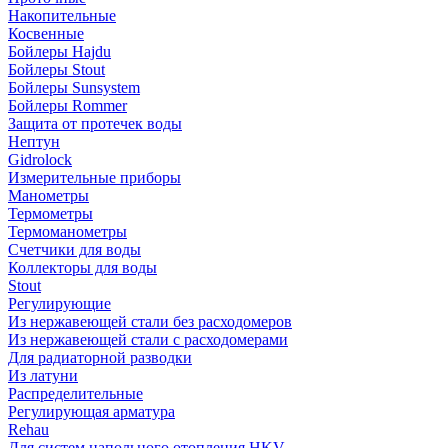
Накопительные
Косвенные
Бойлеры Hajdu
Бойлеры Stout
Бойлеры Sunsystem
Бойлеры Rommer
Защита от протечек воды
Нептун
Gidrolock
Измерительные приборы
Манометры
Термометры
Термоманометры
Счетчики для воды
Коллекторы для воды
Stout
Регулирующие
Из нержавеющей стали без расходомеров
Из нержавеющей стали с расходомерами
Для радиаторной разводки
Из латуни
Распределительные
Регулирующая арматура
Rehau
Для систем напольного отопления HKV