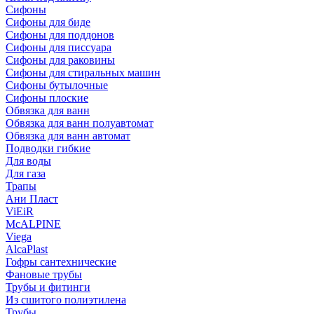
Сифоны
Сифoны для биде
Сифoны для поддонов
Сифoны для писсуара
Сифоны для раковины
Сифоны для стиральных машин
Сифоны бутылочные
Сифоны плоские
Обвязка для ванн
Обвязка для ванн полуавтомат
Обвязка для ванн автомат
Подводки гибкие
Для воды
Для газа
Трапы
Ани Пласт
ViEiR
McALPINE
Viega
AlcaPlast
Гофры сантехнические
Фановые трубы
Трубы и фитинги
Из сшитого полиэтилена
Трубы