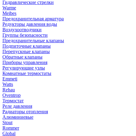
Гидравлические стрелки
Warme
Meibes
Предохранительная арматура
Редукторы давления воды
Воздухоотводчики
Группы безопасности
Предохранительные клапаны
Подпиточные клапаны
Перепускные клапаны
Обратные клапаны
Приборы управления
Регулирующие узлы
Комнатные термостаты
Emmeti
Watts
Rehau
Oventrop
Термостат
Реле давления
Радиаторы отопления
Алюминиевые
Stout
Rommer
Global