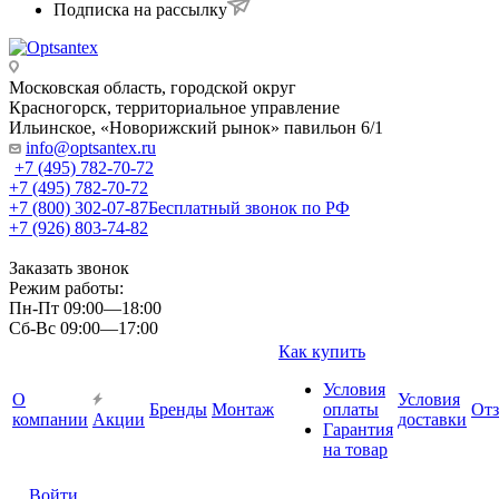
Подписка на рассылку
Московская область, городской округ
Красногорск, территориальное управление
Ильинское, «Новорижский рынок» павильон 6/1
info@optsantex.ru
+7 (495) 782-70-72
+7 (495) 782-70-72
+7 (800) 302-07-87
Бесплатный звонок по РФ
+7 (926) 803-74-82
Заказать звонок
Режим работы:
Пн-Пт 09:00—18:00
Сб-Вс 09:00—17:00
Как купить
Условия
О
Условия
Бренды
Монтаж
оплаты
От
компании
Акции
доставки
Гарантия
на товар
Войти