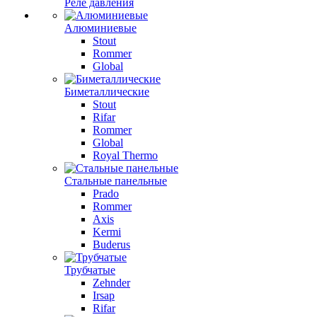
Реле давления
Алюминиевые
Stout
Rommer
Global
Биметаллические
Stout
Rifar
Rommer
Global
Royal Thermo
Стальные панельные
Prado
Rommer
Axis
Kermi
Buderus
Трубчатые
Zehnder
Irsap
Rifar