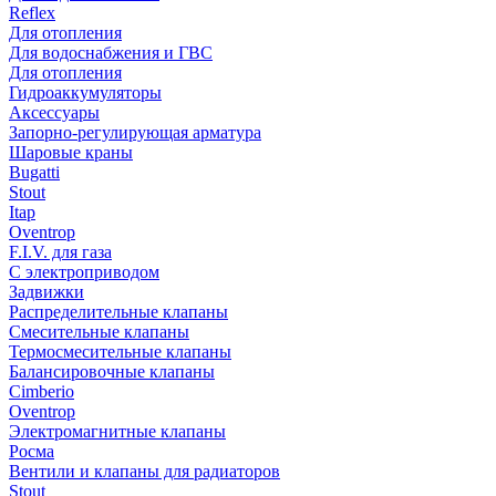
Reflex
Для отопления
Для водоснабжения и ГВС
Для отопления
Гидроаккумуляторы
Аксессуары
Запорно-регулирующая арматура
Шаровые краны
Bugatti
Stout
Itap
Oventrop
F.I.V. для газа
С электроприводом
Задвижки
Распределительные клапаны
Cмесительные клапаны
Термосмесительные клапаны
Балансировочные клапаны
Cimberio
Oventrop
Электромагнитные клапаны
Росма
Вентили и клапаны для радиаторов
Stout