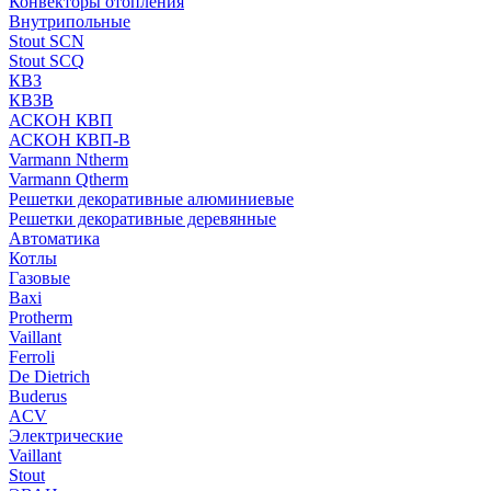
Конвекторы отопления
Внутрипольные
Stout SCN
Stout SCQ
КВЗ
КВЗВ
АСКОН КВП
АСКОН КВП-В
Varmann Ntherm
Varmann Qtherm
Решетки декоративные алюминиевые
Решетки декоративные деревянные
Автоматика
Котлы
Газовые
Baxi
Protherm
Vaillant
Ferroli
De Dietrich
Buderus
ACV
Электрические
Vaillant
Stout