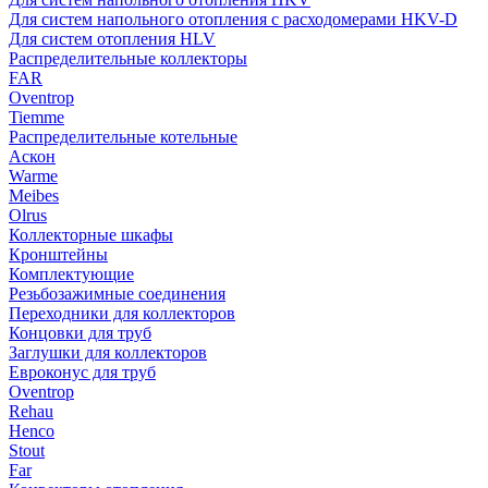
Для систем напольного отопления с расходомерами HKV-D
Для систем отопления HLV
Распределительные коллекторы
FAR
Oventrop
Tiemme
Распределительные котельные
Аскон
Warme
Meibes
Olrus
Коллекторные шкафы
Кронштейны
Комплектующие
Резьбозажимные соединения
Переходники для коллекторов
Концовки для труб
Заглушки для коллекторов
Евроконус для труб
Oventrop
Rehau
Henco
Stout
Far