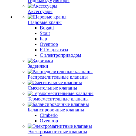
Гидроаккумуляторы
Аксессуары
Шаровые краны
Bugatti
Stout
Itap
Oventrop
F.I.V. для газа
С электроприводом
Задвижки
Распределительные клапаны
Cмесительные клапаны
Термосмесительные клапаны
Балансировочные клапаны
Cimberio
Oventrop
Электромагнитные клапаны