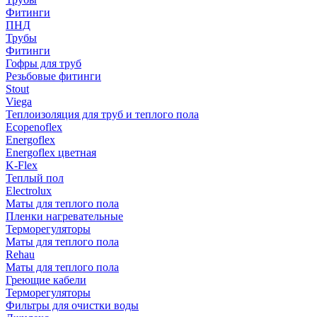
Фитинги
ПНД
Трубы
Фитинги
Гофры для труб
Резьбовые фитинги
Stout
Viega
Теплоизоляция для труб и теплого пола
Ecopenoflex
Energoflex
Energoflex цветная
K-Flex
Теплый пол
Electrolux
Маты для теплого пола
Пленки нагревательные
Терморегуляторы
Маты для теплого пола
Rehau
Маты для теплого пола
Греющие кабели
Терморегуляторы
Фильтры для очистки воды