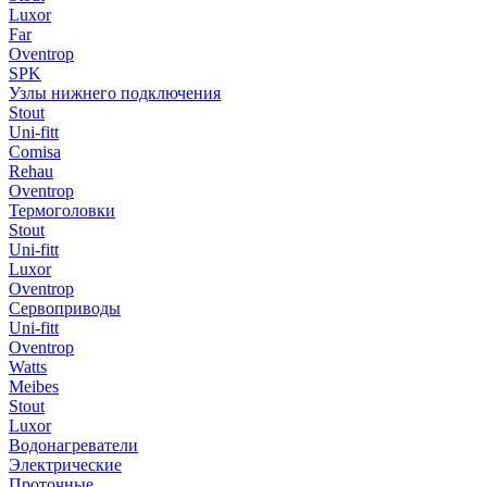
Luxor
Far
Oventrop
SPK
Узлы нижнего подключения
Stout
Uni-fitt
Comisa
Rehau
Oventrop
Термоголовки
Stout
Uni-fitt
Luxor
Oventrop
Сервоприводы
Uni-fitt
Oventrop
Watts
Meibes
Stout
Luxor
Водонагреватели
Электрические
Проточные