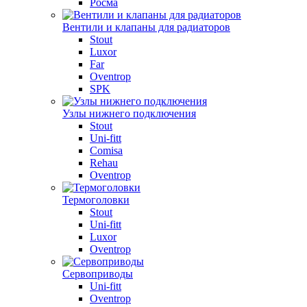
Росма
Вентили и клапаны для радиаторов
Stout
Luxor
Far
Oventrop
SPK
Узлы нижнего подключения
Stout
Uni-fitt
Comisa
Rehau
Oventrop
Термоголовки
Stout
Uni-fitt
Luxor
Oventrop
Сервоприводы
Uni-fitt
Oventrop