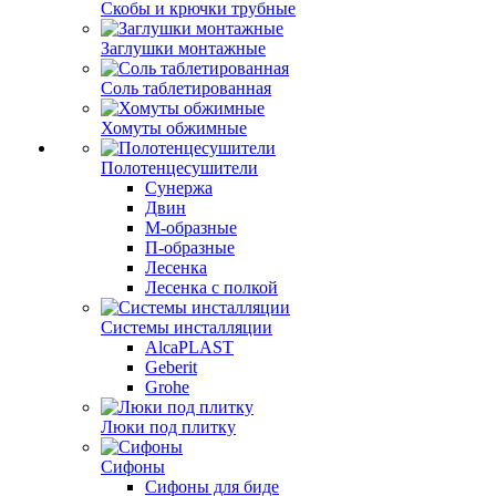
Скобы и крючки трубные
Заглушки монтажные
Соль таблетированная
Хомуты обжимные
Полотенцесушители
Сунержа
Двин
М-образные
П-образные
Лесенка
Лесенка с полкой
Системы инсталляции
AlcaPLAST
Geberit
Grohe
Люки под плитку
Сифоны
Сифoны для биде