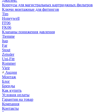
Джилекс
Корпусы для магистральных картриджных фильтров
Ключи монтажные для фитингов
Tim
Honeywell
FF06
FK06
Клапаны понижения давления
Tiemme
Itap
Far
Stout
Zeissler
Uni-Fitt
Rommer
Vieir
Акции
Монтаж
Блог
Бренды
Как купить
Условия оплаты
Гарантия на товар
Компания
Контакты