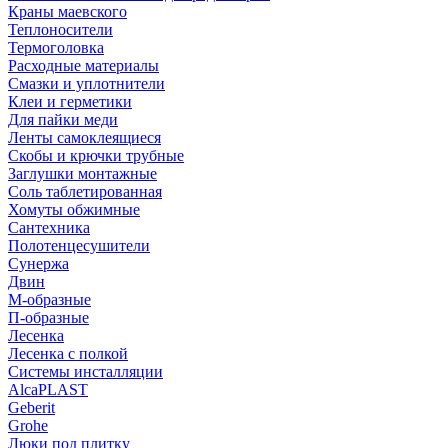
Краны маевского
Теплоносители
Термоголовка
Расходные материалы
Смазки и уплотнители
Клеи и герметики
Для пайки меди
Ленты самоклеящиеся
Скобы и крючки трубные
Заглушки монтажные
Соль таблетированная
Хомуты обжимные
Сантехника
Полотенцесушители
Сунержа
Двин
М-образные
П-образные
Лесенка
Лесенка с полкой
Системы инсталляции
AlcaPLAST
Geberit
Grohe
Люки под плитку