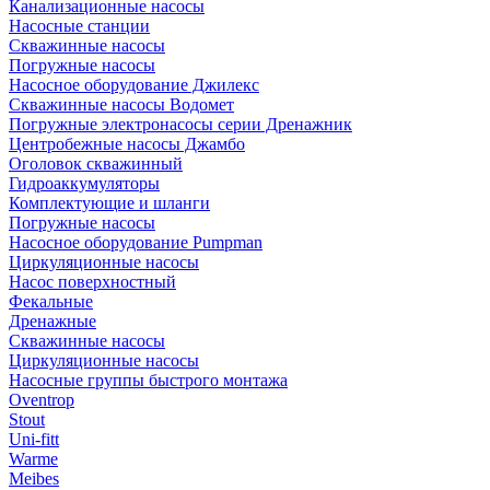
Канализационные насосы
Насосные станции
Скважинные насосы
Погружные насосы
Насосное оборудование Джилекс
Скважинные насосы Водомет
Погружные электронасосы серии Дренажник
Центробежные насосы Джамбо
Оголовок скважинный
Гидроаккумуляторы
Комплектующие и шланги
Погружные насосы
Насосное оборудование Pumpman
Циркуляционные насосы
Насос поверхностный
Фекальные
Дренажные
Скважинные насосы
Циркуляционные насосы
Насосные группы быстрого монтажа
Oventrop
Stout
Uni-fitt
Warme
Meibes