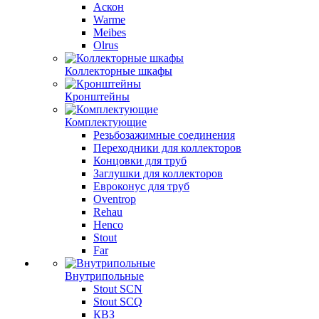
Аскон
Warme
Meibes
Olrus
Коллекторные шкафы
Кронштейны
Комплектующие
Резьбозажимные соединения
Переходники для коллекторов
Концовки для труб
Заглушки для коллекторов
Евроконус для труб
Oventrop
Rehau
Henco
Stout
Far
Внутрипольные
Stout SCN
Stout SCQ
КВЗ