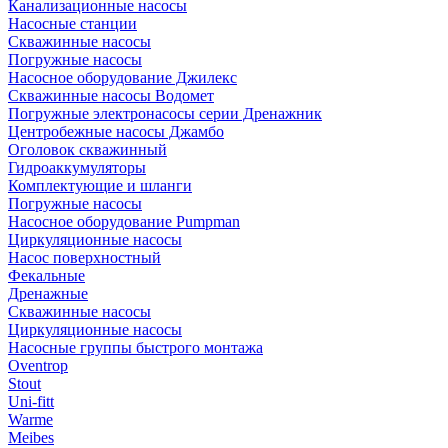
Канализационные насосы
Насосные станции
Скважинные насосы
Погружные насосы
Насосное оборудование Джилекс
Скважинные насосы Водомет
Погружные электронасосы серии Дренажник
Центробежные насосы Джамбо
Оголовок скважинный
Гидроаккумуляторы
Комплектующие и шланги
Погружные насосы
Насосное оборудование Pumpman
Циркуляционные насосы
Насос поверхностный
Фекальные
Дренажные
Скважинные насосы
Циркуляционные насосы
Насосные группы быстрого монтажа
Oventrop
Stout
Uni-fitt
Warme
Meibes