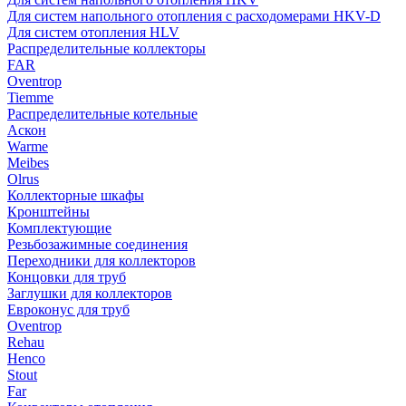
Для систем напольного отопления с расходомерами HKV-D
Для систем отопления HLV
Распределительные коллекторы
FAR
Oventrop
Tiemme
Распределительные котельные
Аскон
Warme
Meibes
Olrus
Коллекторные шкафы
Кронштейны
Комплектующие
Резьбозажимные соединения
Переходники для коллекторов
Концовки для труб
Заглушки для коллекторов
Евроконус для труб
Oventrop
Rehau
Henco
Stout
Far