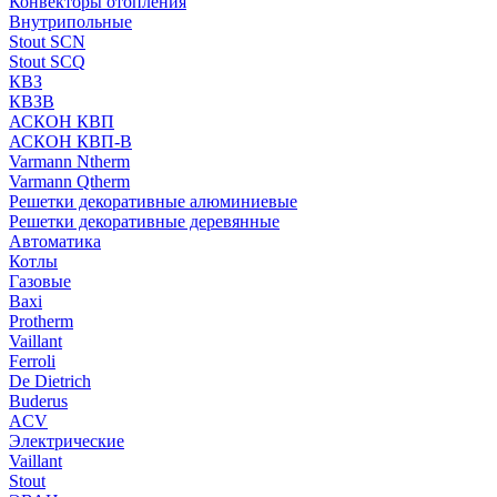
Конвекторы отопления
Внутрипольные
Stout SCN
Stout SCQ
КВЗ
КВЗВ
АСКОН КВП
АСКОН КВП-В
Varmann Ntherm
Varmann Qtherm
Решетки декоративные алюминиевые
Решетки декоративные деревянные
Автоматика
Котлы
Газовые
Baxi
Protherm
Vaillant
Ferroli
De Dietrich
Buderus
ACV
Электрические
Vaillant
Stout