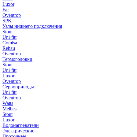
Luxor
Far
Oventrop
SPK
Узлы нижнего подключения
Stout
Uni-fitt
Comisa
Rehau
Oventrop
Термоголовки
Stout
Uni-fitt
Luxor
Oventrop
Сервоприводы
Uni-fitt
Oventrop
Watts
Meibes
Stout
Luxor
Водонагреватели
Электрические
Проточные