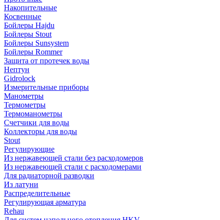
Накопительные
Косвенные
Бойлеры Hajdu
Бойлеры Stout
Бойлеры Sunsystem
Бойлеры Rommer
Защита от протечек воды
Нептун
Gidrolock
Измерительные приборы
Манометры
Термометры
Термоманометры
Счетчики для воды
Коллекторы для воды
Stout
Регулирующие
Из нержавеющей стали без расходомеров
Из нержавеющей стали с расходомерами
Для радиаторной разводки
Из латуни
Распределительные
Регулирующая арматура
Rehau
Для систем напольного отопления HKV