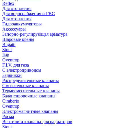
Reflex
Для отопления
Для водоснабжения и ГВС
Для отопления
Гидроаккумуляторы
Аксессуары
Запорно-регулирующая арматура
Шаровые краны
Bugatti
Stout
Itap
Oventrop
F.I.V. для газа
С электроприводом
Задвижки
Распределительные клапаны
Cмесительные клапаны
Термосмесительные клапаны
Балансировочные клапаны
Cimberio
Oventrop
Электромагнитные клапаны
Росма
Вентили и клапаны для радиаторов
Stout