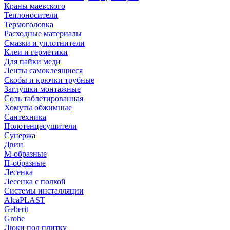
Краны маевского
Теплоносители
Термоголовка
Расходные материалы
Смазки и уплотнители
Клеи и герметики
Для пайки меди
Ленты самоклеящиеся
Скобы и крючки трубные
Заглушки монтажные
Соль таблетированная
Хомуты обжимные
Сантехника
Полотенцесушители
Сунержа
Двин
М-образные
П-образные
Лесенка
Лесенка с полкой
Системы инсталляции
AlcaPLAST
Geberit
Grohe
Люки под плитку