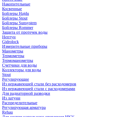
Накопительные
Косвенные
Бойлеры Hajdu
Бойлеры Stout
Бойлеры Sunsystem
Бойлеры Rommer
Защита от протечек воды
Нептун
Gidrolock
Измерительные приборы
Манометры
Термометры
Термоманометры
Счетчики для воды
Коллекторы для воды
Stout
Регулирующие
Из нержавеющей стали без расходомеров
Из нержавеющей стали с расходомерами
Для радиаторной разводки
Из латуни
Распределительные
Регулирующая арматура
Rehau
Для систем напольного отопления HKV