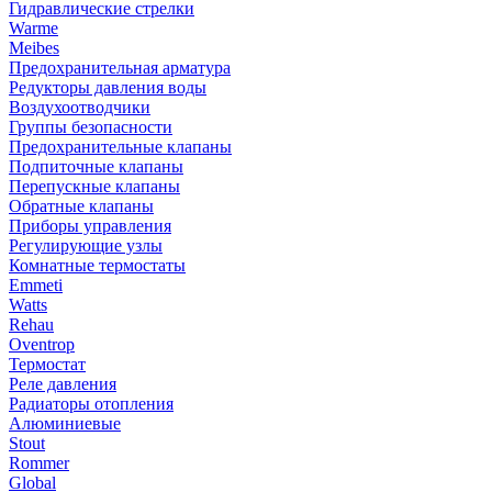
Гидравлические стрелки
Warme
Meibes
Предохранительная арматура
Редукторы давления воды
Воздухоотводчики
Группы безопасности
Предохранительные клапаны
Подпиточные клапаны
Перепускные клапаны
Обратные клапаны
Приборы управления
Регулирующие узлы
Комнатные термостаты
Emmeti
Watts
Rehau
Oventrop
Термостат
Реле давления
Радиаторы отопления
Алюминиевые
Stout
Rommer
Global