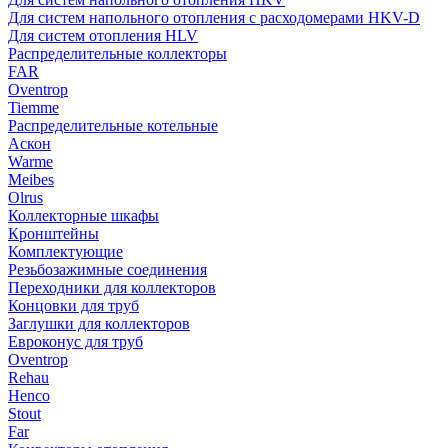
Для систем напольного отопления с расходомерами HKV-D
Для систем отопления HLV
Распределительные коллекторы
FAR
Oventrop
Tiemme
Распределительные котельные
Аскон
Warme
Meibes
Olrus
Коллекторные шкафы
Кронштейны
Комплектующие
Резьбозажимные соединения
Переходники для коллекторов
Концовки для труб
Заглушки для коллекторов
Евроконус для труб
Oventrop
Rehau
Henco
Stout
Far