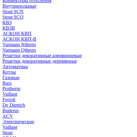
Конвекторы отопления
Внутрипольные
Stout SCN
Stout SCQ
КВЗ
КВЗВ
АСКОН КВП
АСКОН КВП-В
Varmann Ntherm
Varmann Qtherm
Решетки декоративные алюминиевые
Решетки декоративные деревянные
Автоматика
Котлы
Газовые
Baxi
Protherm
Vaillant
Ferroli
De Dietrich
Buderus
ACV
Электрические
Vaillant
Stout