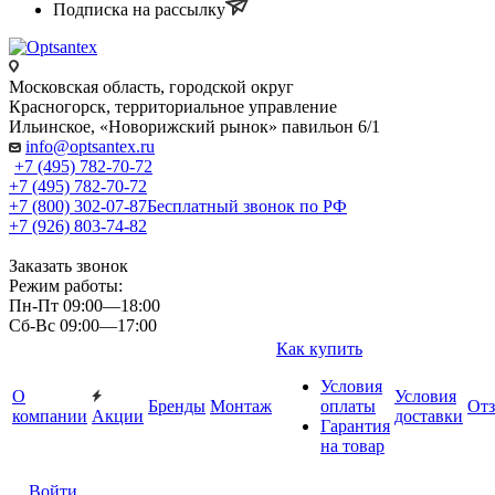
Подписка на рассылку
Московская область, городской округ
Красногорск, территориальное управление
Ильинское, «Новорижский рынок» павильон 6/1
info@optsantex.ru
+7 (495) 782-70-72
+7 (495) 782-70-72
+7 (800) 302-07-87
Бесплатный звонок по РФ
+7 (926) 803-74-82
Заказать звонок
Режим работы:
Пн-Пт 09:00—18:00
Сб-Вс 09:00—17:00
Как купить
Условия
О
Условия
Бренды
Монтаж
оплаты
От
компании
Акции
доставки
Гарантия
на товар
Войти