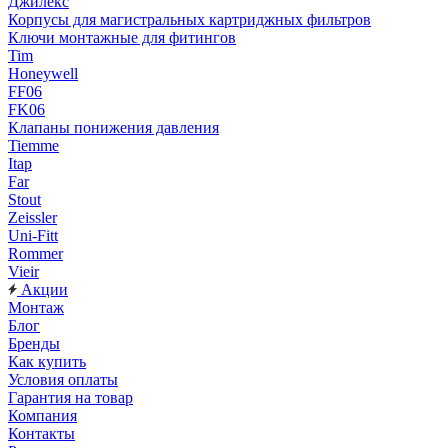
Джилекс
Корпусы для магистральных картриджных фильтров
Ключи монтажные для фитингов
Tim
Honeywell
FF06
FK06
Клапаны понижения давления
Tiemme
Itap
Far
Stout
Zeissler
Uni-Fitt
Rommer
Vieir
Акции
Монтаж
Блог
Бренды
Как купить
Условия оплаты
Гарантия на товар
Компания
Контакты