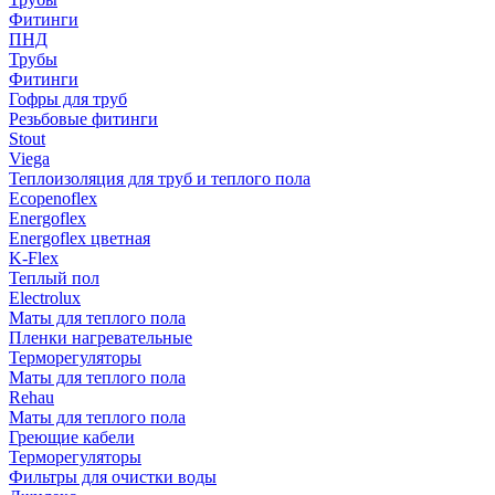
Фитинги
ПНД
Трубы
Фитинги
Гофры для труб
Резьбовые фитинги
Stout
Viega
Теплоизоляция для труб и теплого пола
Ecopenoflex
Energoflex
Energoflex цветная
K-Flex
Теплый пол
Electrolux
Маты для теплого пола
Пленки нагревательные
Терморегуляторы
Маты для теплого пола
Rehau
Маты для теплого пола
Греющие кабели
Терморегуляторы
Фильтры для очистки воды