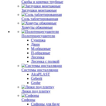
Скобы и крючки трубные
Заглушки монтажные
Соль таблетированная
Хомуты обжимные
Полотенцесушители
Сунержа
Двин
М-образные
П-образные
Лесенка
Лесенка с полкой
Системы инсталляции
AlcaPLAST
Geberit
Grohe
Люки под плитку
Сифоны
Сифoны для биде