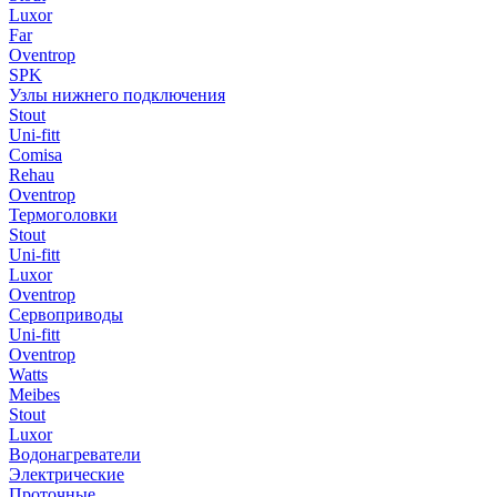
Luxor
Far
Oventrop
SPK
Узлы нижнего подключения
Stout
Uni-fitt
Comisa
Rehau
Oventrop
Термоголовки
Stout
Uni-fitt
Luxor
Oventrop
Сервоприводы
Uni-fitt
Oventrop
Watts
Meibes
Stout
Luxor
Водонагреватели
Электрические
Проточные