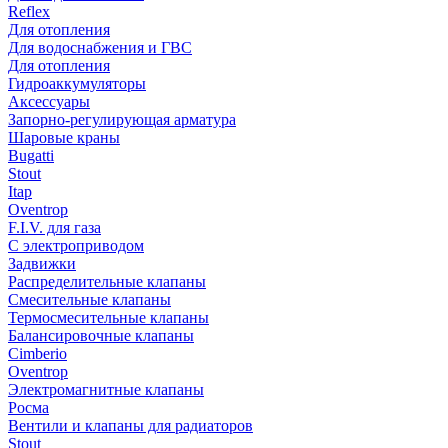
Reflex
Для отопления
Для водоснабжения и ГВС
Для отопления
Гидроаккумуляторы
Аксессуары
Запорно-регулирующая арматура
Шаровые краны
Bugatti
Stout
Itap
Oventrop
F.I.V. для газа
С электроприводом
Задвижки
Распределительные клапаны
Cмесительные клапаны
Термосмесительные клапаны
Балансировочные клапаны
Cimberio
Oventrop
Электромагнитные клапаны
Росма
Вентили и клапаны для радиаторов
Stout