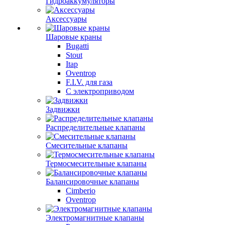
Гидроаккумуляторы
Аксессуары
Шаровые краны
Bugatti
Stout
Itap
Oventrop
F.I.V. для газа
С электроприводом
Задвижки
Распределительные клапаны
Cмесительные клапаны
Термосмесительные клапаны
Балансировочные клапаны
Cimberio
Oventrop
Электромагнитные клапаны