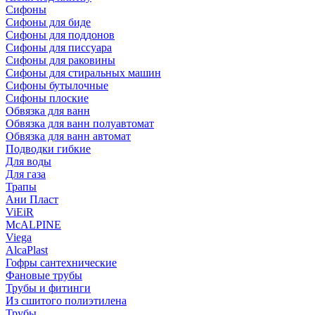
Сифоны
Сифoны для биде
Сифoны для поддонов
Сифoны для писсуара
Сифоны для раковины
Сифоны для стиральных машин
Сифоны бутылочные
Сифоны плоские
Обвязка для ванн
Обвязка для ванн полуавтомат
Обвязка для ванн автомат
Подводки гибкие
Для воды
Для газа
Трапы
Ани Пласт
ViEiR
McALPINE
Viega
AlcaPlast
Гофры сантехнические
Фановые трубы
Трубы и фитинги
Из сшитого полиэтилена
Трубы