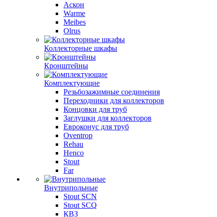
Аскон
Warme
Meibes
Olrus
Коллекторные шкафы
Кронштейны
Комплектующие
Резьбозажимные соединения
Переходники для коллекторов
Концовки для труб
Заглушки для коллекторов
Евроконус для труб
Oventrop
Rehau
Henco
Stout
Far
Внутрипольные
Stout SCN
Stout SCQ
КВЗ