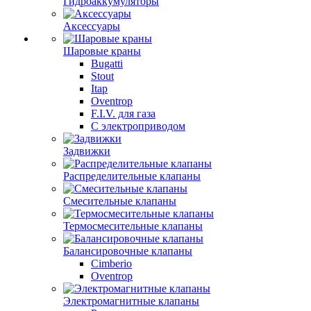
Гидроаккумуляторы
Аксессуары
Шаровые краны
Bugatti
Stout
Itap
Oventrop
F.I.V. для газа
С электроприводом
Задвижки
Распределительные клапаны
Cмесительные клапаны
Термосмесительные клапаны
Балансировочные клапаны
Cimberio
Oventrop
Электромагнитные клапаны