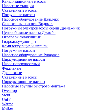
Канализационные насосы
Насосные станции
Скважинные насосы
Погружные насосы
Насосное оборудование Джилекс
Скважинные насосы Водомет
Погружные электронасосы серии Дренажник
Центробежные насосы Джамбо
Оголовок скважинный
Гидроаккумуляторы
Комплектующие и шланги
Погружные насосы
Насосное оборудование Pumpman
Циркуляционные насосы
Насос поверхностный
Фекальные
Дренажные
Скважинные насосы
Циркуляционные насосы
Насосные группы быстрого монтажа
Oventrop
Stout
Uni-fitt
Warme
Meibes