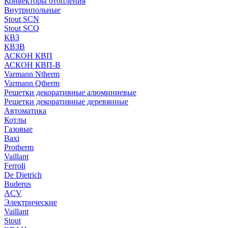
Конвекторы отопления
Внутрипольные
Stout SCN
Stout SCQ
КВЗ
КВЗВ
АСКОН КВП
АСКОН КВП-В
Varmann Ntherm
Varmann Qtherm
Решетки декоративные алюминиевые
Решетки декоративные деревянные
Автоматика
Котлы
Газовые
Baxi
Protherm
Vaillant
Ferroli
De Dietrich
Buderus
ACV
Электрические
Vaillant
Stout