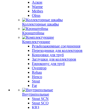
Аскон
Warme
Meibes
Olrus
Коллекторные шкафы
Кронштейны
Комплектующие
Резьбозажимные соединения
Переходники для коллекторов
Концовки для труб
Заглушки для коллекторов
Евроконус для труб
Oventrop
Rehau
Henco
Stout
Far
Внутрипольные
Stout SCN
Stout SCQ
КВЗ