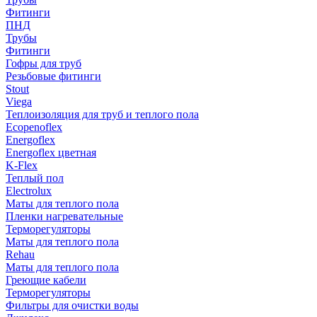
Фитинги
ПНД
Трубы
Фитинги
Гофры для труб
Резьбовые фитинги
Stout
Viega
Теплоизоляция для труб и теплого пола
Ecopenoflex
Energoflex
Energoflex цветная
K-Flex
Теплый пол
Electrolux
Маты для теплого пола
Пленки нагревательные
Терморегуляторы
Маты для теплого пола
Rehau
Маты для теплого пола
Греющие кабели
Терморегуляторы
Фильтры для очистки воды