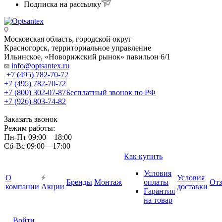
Подписка на рассылку
Московская область, городской округ
Красногорск, территориальное управление
Ильинское, «Новорижский рынок» павильон 6/1
info@optsantex.ru
+7 (495) 782-70-72
+7 (495) 782-70-72
+7 (800) 302-07-87
Бесплатный звонок по РФ
+7 (926) 803-74-82
Заказать звонок
Режим работы:
Пн-Пт 09:00—18:00
Сб-Вс 09:00—17:00
Как купить
Условия
О
Условия
Бренды
Монтаж
оплаты
От
компании
Акции
доставки
Гарантия
на товар
Войти