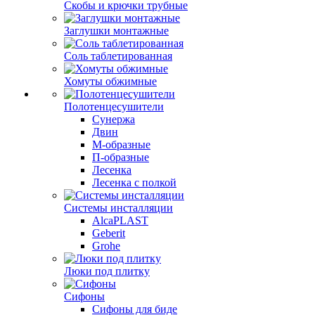
Скобы и крючки трубные
Заглушки монтажные
Соль таблетированная
Хомуты обжимные
Полотенцесушители
Сунержа
Двин
М-образные
П-образные
Лесенка
Лесенка с полкой
Системы инсталляции
AlcaPLAST
Geberit
Grohe
Люки под плитку
Сифоны
Сифoны для биде