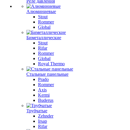
Реле давления
Алюминиевые
Stout
Rommer
Global
Биметаллические
Stout
Rifar
Rommer
Global
Royal Thermo
Стальные панельные
Prado
Rommer
Axis
Kermi
Buderus
Трубчатые
Zehnder
Irsap
Rifar