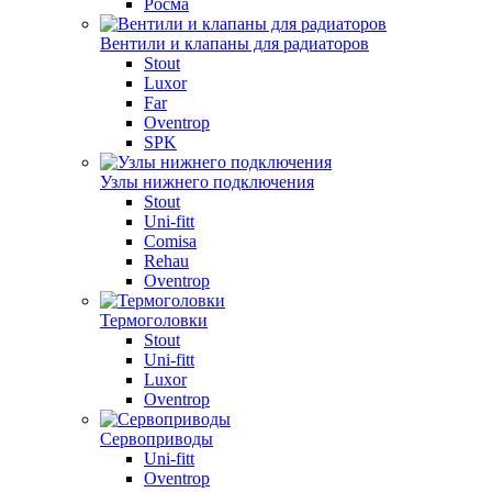
Росма
Вентили и клапаны для радиаторов
Stout
Luxor
Far
Oventrop
SPK
Узлы нижнего подключения
Stout
Uni-fitt
Comisa
Rehau
Oventrop
Термоголовки
Stout
Uni-fitt
Luxor
Oventrop
Сервоприводы
Uni-fitt
Oventrop