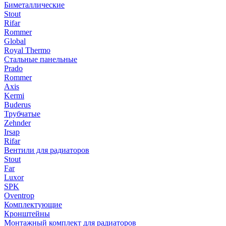
Биметаллические
Stout
Rifar
Rommer
Global
Royal Thermo
Стальные панельные
Prado
Rommer
Axis
Kermi
Buderus
Трубчатые
Zehnder
Irsap
Rifar
Вентили для радиаторов
Stout
Far
Luxor
SPK
Oventrop
Комплектующие
Кронштейны
Монтажный комплект для радиаторов