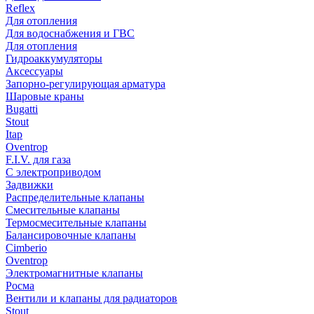
Reflex
Для отопления
Для водоснабжения и ГВС
Для отопления
Гидроаккумуляторы
Аксессуары
Запорно-регулирующая арматура
Шаровые краны
Bugatti
Stout
Itap
Oventrop
F.I.V. для газа
С электроприводом
Задвижки
Распределительные клапаны
Cмесительные клапаны
Термосмесительные клапаны
Балансировочные клапаны
Cimberio
Oventrop
Электромагнитные клапаны
Росма
Вентили и клапаны для радиаторов
Stout