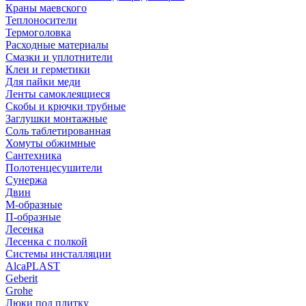
Краны маевского
Теплоносители
Термоголовка
Расходные материалы
Смазки и уплотнители
Клеи и герметики
Для пайки меди
Ленты самоклеящиеся
Скобы и крючки трубные
Заглушки монтажные
Соль таблетированная
Хомуты обжимные
Сантехника
Полотенцесушители
Сунержа
Двин
М-образные
П-образные
Лесенка
Лесенка с полкой
Системы инсталляции
AlcaPLAST
Geberit
Grohe
Люки под плитку