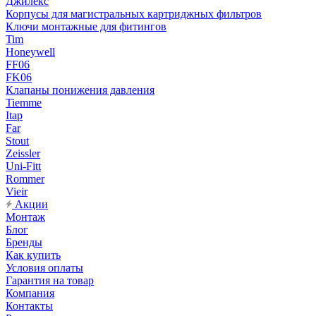
Джилекс
Корпусы для магистральных картриджных фильтров
Ключи монтажные для фитингов
Tim
Honeywell
FF06
FK06
Клапаны понижения давления
Tiemme
Itap
Far
Stout
Zeissler
Uni-Fitt
Rommer
Vieir
Акции
Монтаж
Блог
Бренды
Как купить
Условия оплаты
Гарантия на товар
Компания
Контакты