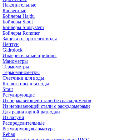
Накопительные
Косвенные
Бойлеры Hajdu
Бойлеры Stout
Бойлеры Sunsystem
Бойлеры Rommer
Защита от протечек воды
Нептун
Gidrolock
Измерительные приборы
Манометры
Термометры
Термоманометры
Счетчики для воды
Коллекторы для воды
Stout
Регулирующие
Из нержавеющей стали без расходомеров
Из нержавеющей стали с расходомерами
Для радиаторной разводки
Из латуни
Распределительные
Регулирующая арматура
Rehau
Для систем напольного отопления HKV