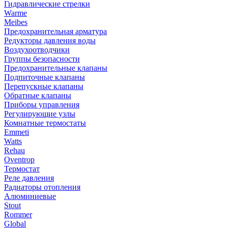
Гидравлические стрелки
Warme
Meibes
Предохранительная арматура
Редукторы давления воды
Воздухоотводчики
Группы безопасности
Предохранительные клапаны
Подпиточные клапаны
Перепускные клапаны
Обратные клапаны
Приборы управления
Регулирующие узлы
Комнатные термостаты
Emmeti
Watts
Rehau
Oventrop
Термостат
Реле давления
Радиаторы отопления
Алюминиевые
Stout
Rommer
Global