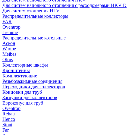
Для систем напольного отопления с расходомерами HKV-D
Для систем отопления HLV
Распределительные коллекторы
FAR
Oventrop
Tiemme
Распределительные котельные
Аскон
Warme
Meibes
Olrus
Коллекторные шкафы
Кронштейны
Комплектующие
Резьбозажимные соединения
Переходники для коллекторов
Концовки для труб
Заглушки для коллекторов
Евроконус для труб
Oventrop
Rehau
Henco
Stout
Far