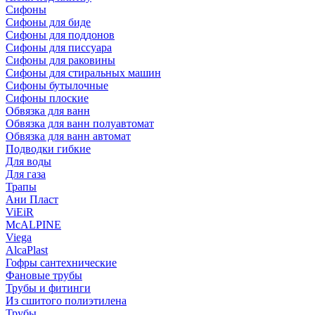
Сифоны
Сифoны для биде
Сифoны для поддонов
Сифoны для писсуара
Сифоны для раковины
Сифоны для стиральных машин
Сифоны бутылочные
Сифоны плоские
Обвязка для ванн
Обвязка для ванн полуавтомат
Обвязка для ванн автомат
Подводки гибкие
Для воды
Для газа
Трапы
Ани Пласт
ViEiR
McALPINE
Viega
AlcaPlast
Гофры сантехнические
Фановые трубы
Трубы и фитинги
Из сшитого полиэтилена
Трубы