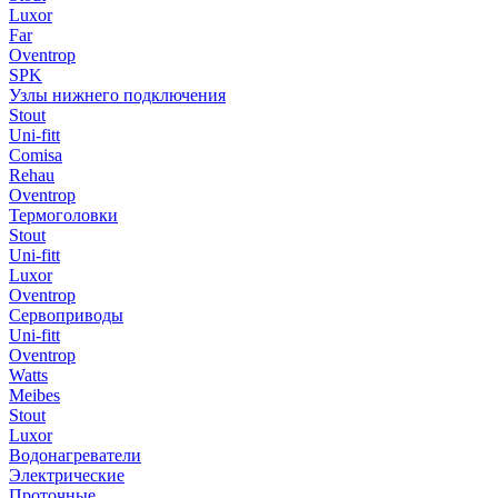
Luxor
Far
Oventrop
SPK
Узлы нижнего подключения
Stout
Uni-fitt
Comisa
Rehau
Oventrop
Термоголовки
Stout
Uni-fitt
Luxor
Oventrop
Сервоприводы
Uni-fitt
Oventrop
Watts
Meibes
Stout
Luxor
Водонагреватели
Электрические
Проточные