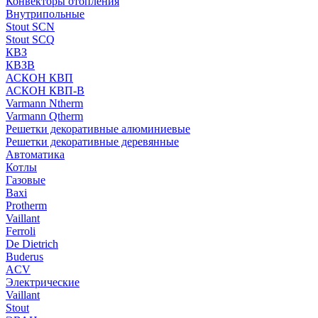
Конвекторы отопления
Внутрипольные
Stout SCN
Stout SCQ
КВЗ
КВЗВ
АСКОН КВП
АСКОН КВП-В
Varmann Ntherm
Varmann Qtherm
Решетки декоративные алюминиевые
Решетки декоративные деревянные
Автоматика
Котлы
Газовые
Baxi
Protherm
Vaillant
Ferroli
De Dietrich
Buderus
ACV
Электрические
Vaillant
Stout