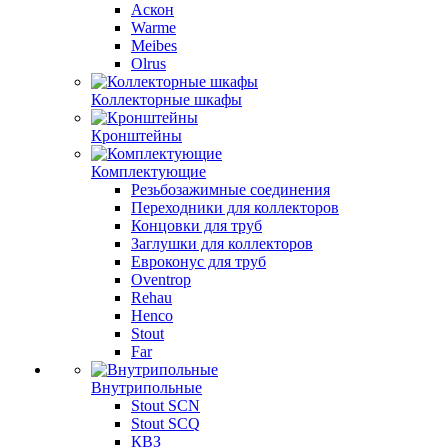
Аскон
Warme
Meibes
Olrus
Коллекторные шкафы
Кронштейны
Комплектующие
Резьбозажимные соединения
Переходники для коллекторов
Концовки для труб
Заглушки для коллекторов
Евроконус для труб
Oventrop
Rehau
Henco
Stout
Far
Внутрипольные
Stout SCN
Stout SCQ
КВЗ