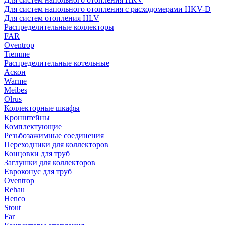
Для систем напольного отопления с расходомерами HKV-D
Для систем отопления HLV
Распределительные коллекторы
FAR
Oventrop
Tiemme
Распределительные котельные
Аскон
Warme
Meibes
Olrus
Коллекторные шкафы
Кронштейны
Комплектующие
Резьбозажимные соединения
Переходники для коллекторов
Концовки для труб
Заглушки для коллекторов
Евроконус для труб
Oventrop
Rehau
Henco
Stout
Far