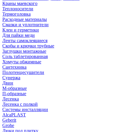
Краны маевского
Теплоносители
Термоголовка
Расходные материалы
Смазки и уплотнители
Клеи и герметики
Для пайки меди
Ленты самоклеящиеся
Скобы и крючки трубные
Заглушки монтажные
Соль таблетированная
Хомуты обжимные
Сантехника
Полотенцесушители
Сунержа
Двин
М-образные
П-образные
Лесенка
Лесенка с полкой
Системы инсталляции
AlcaPLAST
Geberit
Grohe
Люки под плитку