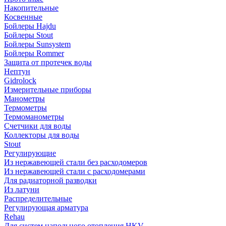
Накопительные
Косвенные
Бойлеры Hajdu
Бойлеры Stout
Бойлеры Sunsystem
Бойлеры Rommer
Защита от протечек воды
Нептун
Gidrolock
Измерительные приборы
Манометры
Термометры
Термоманометры
Счетчики для воды
Коллекторы для воды
Stout
Регулирующие
Из нержавеющей стали без расходомеров
Из нержавеющей стали с расходомерами
Для радиаторной разводки
Из латуни
Распределительные
Регулирующая арматура
Rehau
Для систем напольного отопления HKV