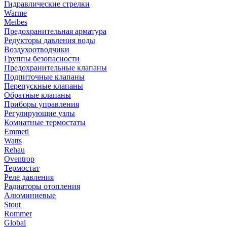
Гидравлические стрелки
Warme
Meibes
Предохранительная арматура
Редукторы давления воды
Воздухоотводчики
Группы безопасности
Предохранительные клапаны
Подпиточные клапаны
Перепускные клапаны
Обратные клапаны
Приборы управления
Регулирующие узлы
Комнатные термостаты
Emmeti
Watts
Rehau
Oventrop
Термостат
Реле давления
Радиаторы отопления
Алюминиевые
Stout
Rommer
Global