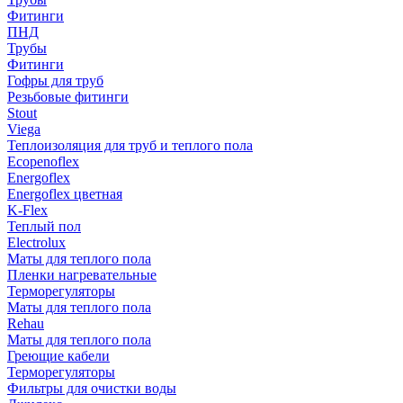
Фитинги
ПНД
Трубы
Фитинги
Гофры для труб
Резьбовые фитинги
Stout
Viega
Теплоизоляция для труб и теплого пола
Ecopenoflex
Energoflex
Energoflex цветная
K-Flex
Теплый пол
Electrolux
Маты для теплого пола
Пленки нагревательные
Терморегуляторы
Маты для теплого пола
Rehau
Маты для теплого пола
Греющие кабели
Терморегуляторы
Фильтры для очистки воды