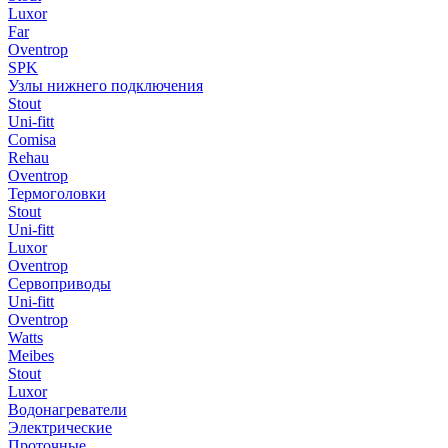
Luxor
Far
Oventrop
SPK
Узлы нижнего подключения
Stout
Uni-fitt
Comisa
Rehau
Oventrop
Термоголовки
Stout
Uni-fitt
Luxor
Oventrop
Сервоприводы
Uni-fitt
Oventrop
Watts
Meibes
Stout
Luxor
Водонагреватели
Электрические
Проточные