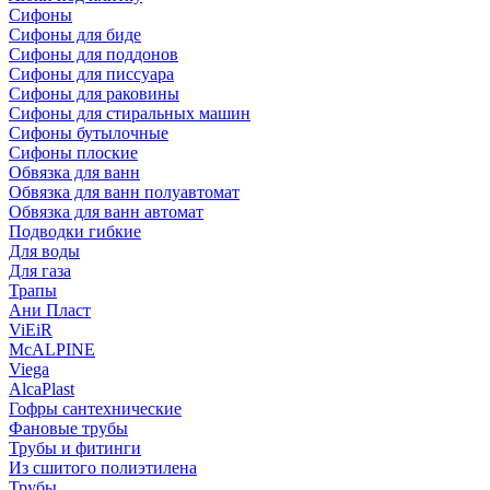
Сифоны
Сифoны для биде
Сифoны для поддонов
Сифoны для писсуара
Сифоны для раковины
Сифоны для стиральных машин
Сифоны бутылочные
Сифоны плоские
Обвязка для ванн
Обвязка для ванн полуавтомат
Обвязка для ванн автомат
Подводки гибкие
Для воды
Для газа
Трапы
Ани Пласт
ViEiR
McALPINE
Viega
AlcaPlast
Гофры сантехнические
Фановые трубы
Трубы и фитинги
Из сшитого полиэтилена
Трубы