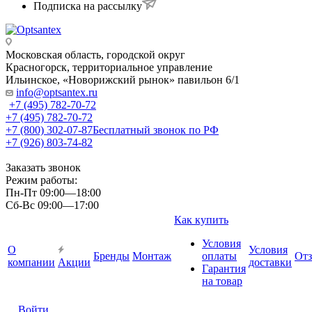
Подписка на рассылку
Московская область, городской округ
Красногорск, территориальное управление
Ильинское, «Новорижский рынок» павильон 6/1
info@optsantex.ru
+7 (495) 782-70-72
+7 (495) 782-70-72
+7 (800) 302-07-87
Бесплатный звонок по РФ
+7 (926) 803-74-82
Заказать звонок
Режим работы:
Пн-Пт 09:00—18:00
Сб-Вс 09:00—17:00
Как купить
Условия
О
Условия
Бренды
Монтаж
оплаты
От
компании
Акции
доставки
Гарантия
на товар
Войти