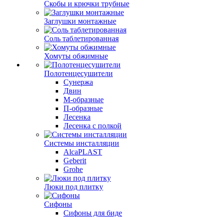
Скобы и крючки трубные
Заглушки монтажные
Соль таблетированная
Хомуты обжимные
Полотенцесушители
Сунержа
Двин
М-образные
П-образные
Лесенка
Лесенка с полкой
Системы инсталляции
AlcaPLAST
Geberit
Grohe
Люки под плитку
Сифоны
Сифoны для биде