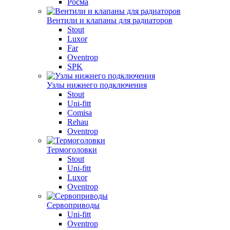
Росма
Вентили и клапаны для радиаторов
Stout
Luxor
Far
Oventrop
SPK
Узлы нижнего подключения
Stout
Uni-fitt
Comisa
Rehau
Oventrop
Термоголовки
Stout
Uni-fitt
Luxor
Oventrop
Сервоприводы
Uni-fitt
Oventrop