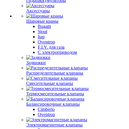
Гидроаккумуляторы
Аксессуары
Шаровые краны
Bugatti
Stout
Itap
Oventrop
F.I.V. для газа
С электроприводом
Задвижки
Распределительные клапаны
Cмесительные клапаны
Термосмесительные клапаны
Балансировочные клапаны
Cimberio
Oventrop
Электромагнитные клапаны