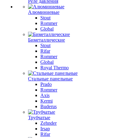
Реле давления
Алюминиевые
Stout
Rommer
Global
Биметаллические
Stout
Rifar
Rommer
Global
Royal Thermo
Стальные панельные
Prado
Rommer
Axis
Kermi
Buderus
Трубчатые
Zehnder
Irsap
Rifar