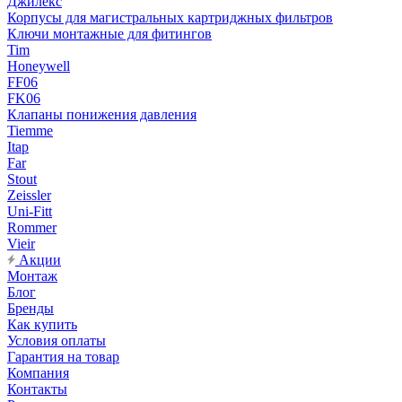
Джилекс
Корпусы для магистральных картриджных фильтров
Ключи монтажные для фитингов
Tim
Honeywell
FF06
FK06
Клапаны понижения давления
Tiemme
Itap
Far
Stout
Zeissler
Uni-Fitt
Rommer
Vieir
Акции
Монтаж
Блог
Бренды
Как купить
Условия оплаты
Гарантия на товар
Компания
Контакты