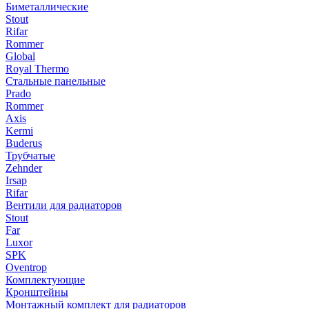
Биметаллические
Stout
Rifar
Rommer
Global
Royal Thermo
Стальные панельные
Prado
Rommer
Axis
Kermi
Buderus
Трубчатые
Zehnder
Irsap
Rifar
Вентили для радиаторов
Stout
Far
Luxor
SPK
Oventrop
Комплектующие
Кронштейны
Монтажный комплект для радиаторов