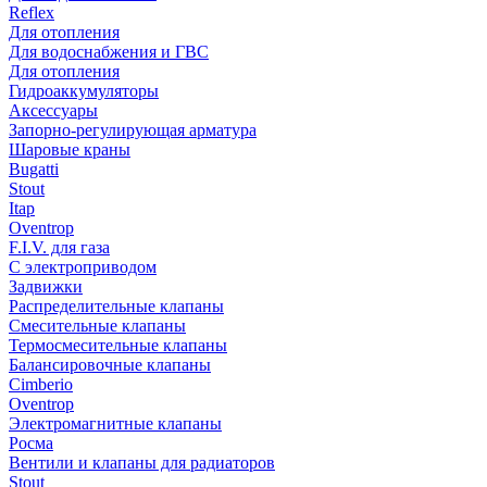
Reflex
Для отопления
Для водоснабжения и ГВС
Для отопления
Гидроаккумуляторы
Аксессуары
Запорно-регулирующая арматура
Шаровые краны
Bugatti
Stout
Itap
Oventrop
F.I.V. для газа
С электроприводом
Задвижки
Распределительные клапаны
Cмесительные клапаны
Термосмесительные клапаны
Балансировочные клапаны
Cimberio
Oventrop
Электромагнитные клапаны
Росма
Вентили и клапаны для радиаторов
Stout