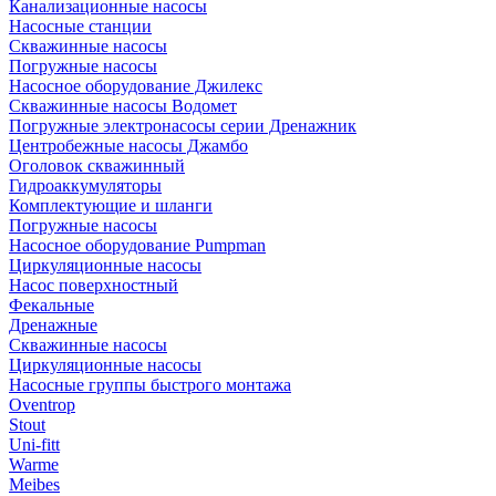
Канализационные насосы
Насосные станции
Скважинные насосы
Погружные насосы
Насосное оборудование Джилекс
Скважинные насосы Водомет
Погружные электронасосы серии Дренажник
Центробежные насосы Джамбо
Оголовок скважинный
Гидроаккумуляторы
Комплектующие и шланги
Погружные насосы
Насосное оборудование Pumpman
Циркуляционные насосы
Насос поверхностный
Фекальные
Дренажные
Скважинные насосы
Циркуляционные насосы
Насосные группы быстрого монтажа
Oventrop
Stout
Uni-fitt
Warme
Meibes