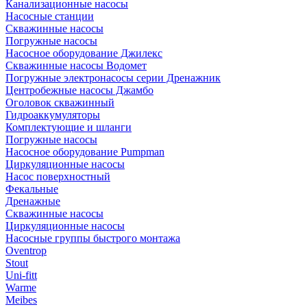
Канализационные насосы
Насосные станции
Скважинные насосы
Погружные насосы
Насосное оборудование Джилекс
Скважинные насосы Водомет
Погружные электронасосы серии Дренажник
Центробежные насосы Джамбо
Оголовок скважинный
Гидроаккумуляторы
Комплектующие и шланги
Погружные насосы
Насосное оборудование Pumpman
Циркуляционные насосы
Насос поверхностный
Фекальные
Дренажные
Скважинные насосы
Циркуляционные насосы
Насосные группы быстрого монтажа
Oventrop
Stout
Uni-fitt
Warme
Meibes