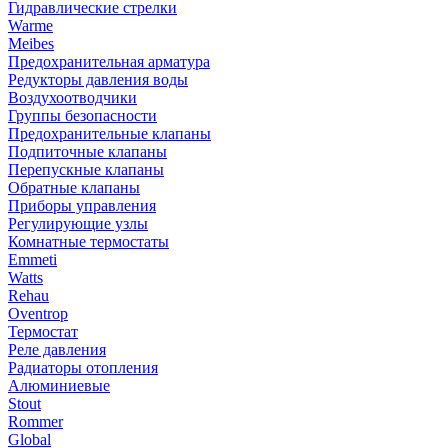
Гидравлические стрелки
Warme
Meibes
Предохранительная арматура
Редукторы давления воды
Воздухоотводчики
Группы безопасности
Предохранительные клапаны
Подпиточные клапаны
Перепускные клапаны
Обратные клапаны
Приборы управления
Регулирующие узлы
Комнатные термостаты
Emmeti
Watts
Rehau
Oventrop
Термостат
Реле давления
Радиаторы отопления
Алюминиевые
Stout
Rommer
Global