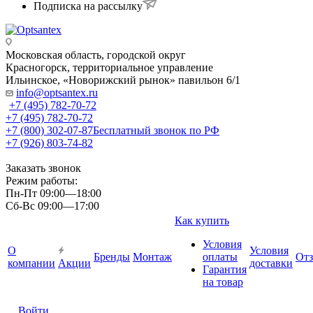
Подписка на рассылку
Московская область, городской округ
Красногорск, территориальное управление
Ильинское, «Новорижский рынок» павильон 6/1
info@optsantex.ru
+7 (495) 782-70-72
+7 (495) 782-70-72
+7 (800) 302-07-87
Бесплатный звонок по РФ
+7 (926) 803-74-82
Заказать звонок
Режим работы:
Пн-Пт 09:00—18:00
Сб-Вс 09:00—17:00
Как купить
Условия
О
Условия
Бренды
Монтаж
оплаты
От
компании
Акции
доставки
Гарантия
на товар
Войти