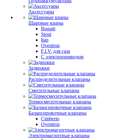
Гидроаккумуляторы
Аксессуары
Шаровые краны
Bugatti
Stout
Itap
Oventrop
F.I.V. для газа
С электроприводом
Задвижки
Распределительные клапаны
Cмесительные клапаны
Термосмесительные клапаны
Балансировочные клапаны
Cimberio
Oventrop
Электромагнитные клапаны