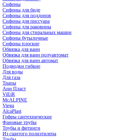
Сифоны
Сифoны для биде
Сифoны для поддонов
Сифoны для писсуара
Сифоны для раковины
Сифоны для стиральных машин
Сифоны бутылочные
Сифоны плоские
Обвязка для ванн
Обвязка для ванн полуавтомат
Обвязка для ванн автомат
Подводки гибкие
Для воды
Для газа
Трапы
Ани Пласт
ViEiR
McALPINE
Viega
AlcaPlast
Гофры сантехнические
Фановые трубы
Трубы и фитинги
Из сшитого полиэтилена
Трубы