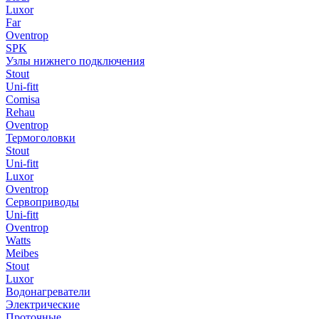
Luxor
Far
Oventrop
SPK
Узлы нижнего подключения
Stout
Uni-fitt
Comisa
Rehau
Oventrop
Термоголовки
Stout
Uni-fitt
Luxor
Oventrop
Сервоприводы
Uni-fitt
Oventrop
Watts
Meibes
Stout
Luxor
Водонагреватели
Электрические
Проточные