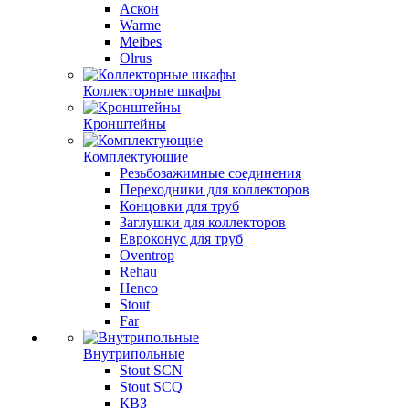
Аскон
Warme
Meibes
Olrus
Коллекторные шкафы
Кронштейны
Комплектующие
Резьбозажимные соединения
Переходники для коллекторов
Концовки для труб
Заглушки для коллекторов
Евроконус для труб
Oventrop
Rehau
Henco
Stout
Far
Внутрипольные
Stout SCN
Stout SCQ
КВЗ