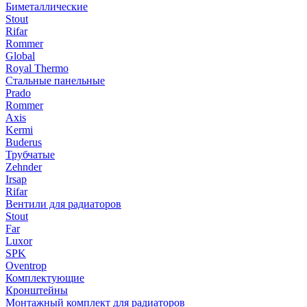
Биметаллические
Stout
Rifar
Rommer
Global
Royal Thermo
Стальные панельные
Prado
Rommer
Axis
Kermi
Buderus
Трубчатые
Zehnder
Irsap
Rifar
Вентили для радиаторов
Stout
Far
Luxor
SPK
Oventrop
Комплектующие
Кронштейны
Монтажный комплект для радиаторов