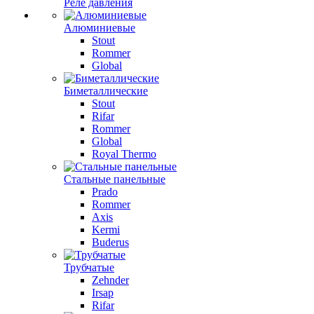
Реле давления
Алюминиевые
Stout
Rommer
Global
Биметаллические
Stout
Rifar
Rommer
Global
Royal Thermo
Стальные панельные
Prado
Rommer
Axis
Kermi
Buderus
Трубчатые
Zehnder
Irsap
Rifar