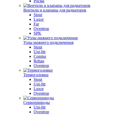
Росма
Вентили и клапаны для радиаторов
Stout
Luxor
Far
Oventrop
SPK
Узлы нижнего подключения
Stout
Uni-fitt
Comisa
Rehau
Oventrop
Термоголовки
Stout
Uni-fitt
Luxor
Oventrop
Сервоприводы
Uni-fitt
Oventrop