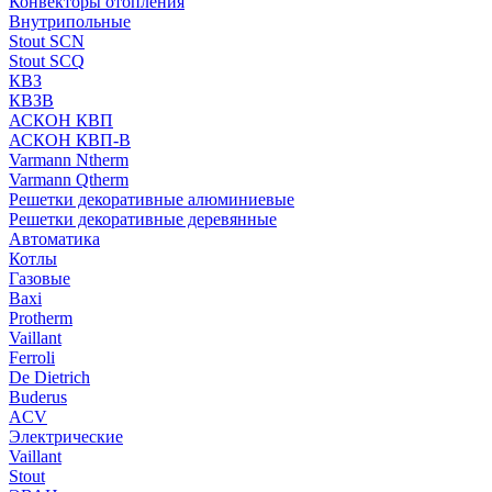
Конвекторы отопления
Внутрипольные
Stout SCN
Stout SCQ
КВЗ
КВЗВ
АСКОН КВП
АСКОН КВП-В
Varmann Ntherm
Varmann Qtherm
Решетки декоративные алюминиевые
Решетки декоративные деревянные
Автоматика
Котлы
Газовые
Baxi
Protherm
Vaillant
Ferroli
De Dietrich
Buderus
ACV
Электрические
Vaillant
Stout