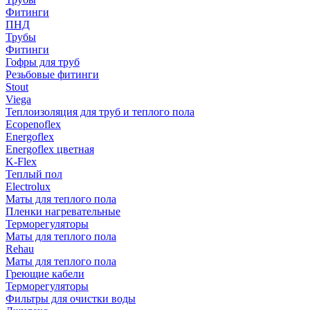
Фитинги
ПНД
Трубы
Фитинги
Гофры для труб
Резьбовые фитинги
Stout
Viega
Теплоизоляция для труб и теплого пола
Ecopenoflex
Energoflex
Energoflex цветная
K-Flex
Теплый пол
Electrolux
Маты для теплого пола
Пленки нагревательные
Терморегуляторы
Маты для теплого пола
Rehau
Маты для теплого пола
Греющие кабели
Терморегуляторы
Фильтры для очистки воды