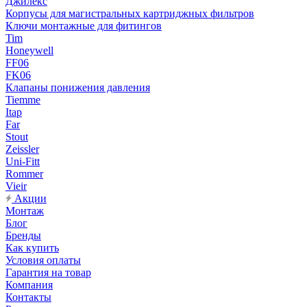
Джилекс
Корпусы для магистральных картриджных фильтров
Ключи монтажные для фитингов
Tim
Honeywell
FF06
FK06
Клапаны понижения давления
Tiemme
Itap
Far
Stout
Zeissler
Uni-Fitt
Rommer
Vieir
Акции
Монтаж
Блог
Бренды
Как купить
Условия оплаты
Гарантия на товар
Компания
Контакты