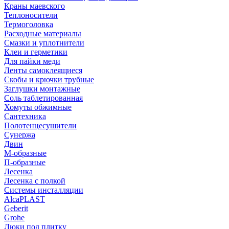
Краны маевского
Теплоносители
Термоголовка
Расходные материалы
Смазки и уплотнители
Клеи и герметики
Для пайки меди
Ленты самоклеящиеся
Скобы и крючки трубные
Заглушки монтажные
Соль таблетированная
Хомуты обжимные
Сантехника
Полотенцесушители
Сунержа
Двин
М-образные
П-образные
Лесенка
Лесенка с полкой
Системы инсталляции
AlcaPLAST
Geberit
Grohe
Люки под плитку