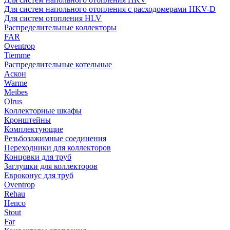
Для систем напольного отопления с расходомерами HKV-D
Для систем отопления HLV
Распределительные коллекторы
FAR
Oventrop
Tiemme
Распределительные котельные
Аскон
Warme
Meibes
Olrus
Коллекторные шкафы
Кронштейны
Комплектующие
Резьбозажимные соединения
Переходники для коллекторов
Концовки для труб
Заглушки для коллекторов
Евроконус для труб
Oventrop
Rehau
Henco
Stout
Far