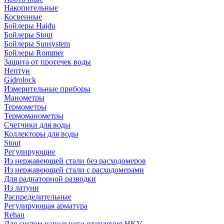
Накопительные
Косвенные
Бойлеры Hajdu
Бойлеры Stout
Бойлеры Sunsystem
Бойлеры Rommer
Защита от протечек воды
Нептун
Gidrolock
Измерительные приборы
Манометры
Термометры
Термоманометры
Счетчики для воды
Коллекторы для воды
Stout
Регулирующие
Из нержавеющей стали без расходомеров
Из нержавеющей стали с расходомерами
Для радиаторной разводки
Из латуни
Распределительные
Регулирующая арматура
Rehau
Для систем напольного отопления HKV