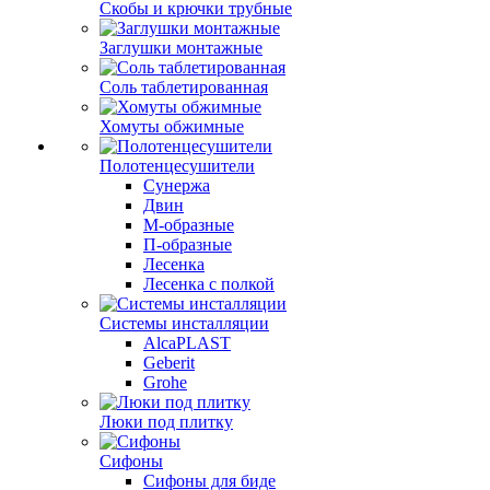
Скобы и крючки трубные
Заглушки монтажные
Соль таблетированная
Хомуты обжимные
Полотенцесушители
Сунержа
Двин
М-образные
П-образные
Лесенка
Лесенка с полкой
Системы инсталляции
AlcaPLAST
Geberit
Grohe
Люки под плитку
Сифоны
Сифoны для биде