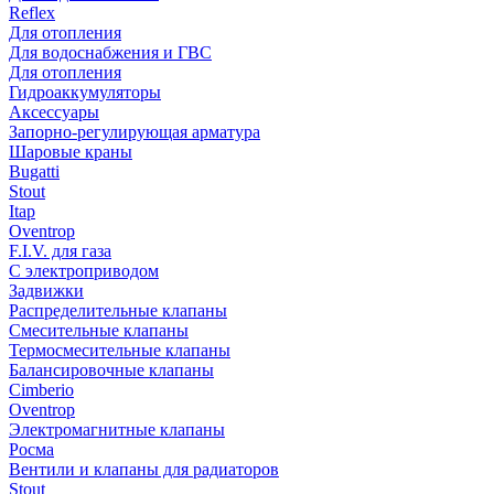
Reflex
Для отопления
Для водоснабжения и ГВС
Для отопления
Гидроаккумуляторы
Аксессуары
Запорно-регулирующая арматура
Шаровые краны
Bugatti
Stout
Itap
Oventrop
F.I.V. для газа
С электроприводом
Задвижки
Распределительные клапаны
Cмесительные клапаны
Термосмесительные клапаны
Балансировочные клапаны
Cimberio
Oventrop
Электромагнитные клапаны
Росма
Вентили и клапаны для радиаторов
Stout