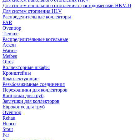
Для систем напольного отопления с расходомерами HKV-D
Для систем отопления HLV
Распределительные коллекторы
FAR
Oventrop
Tiemme
Распределительные котельные
Аскон
Warme
Meibes
Olrus
Коллекторные шкафы
Кронштейны
Комплектующие
Резьбозажимные соединения
Переходники для коллекторов
Концовки для труб
Заглушки для коллекторов
Евроконус для труб
Oventrop
Rehau
Henco
Stout
Far