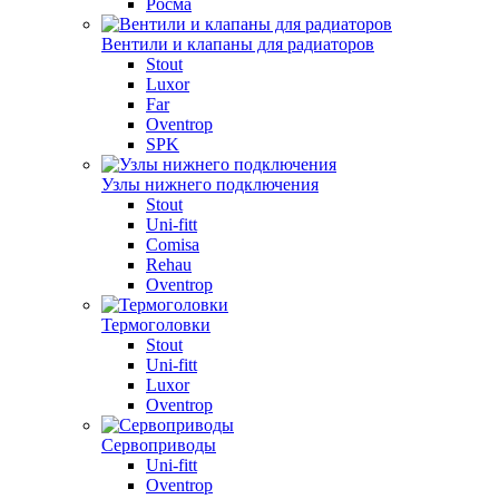
Росма
Вентили и клапаны для радиаторов
Stout
Luxor
Far
Oventrop
SPK
Узлы нижнего подключения
Stout
Uni-fitt
Comisa
Rehau
Oventrop
Термоголовки
Stout
Uni-fitt
Luxor
Oventrop
Сервоприводы
Uni-fitt
Oventrop