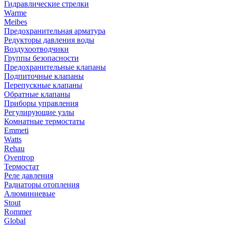
Гидравлические стрелки
Warme
Meibes
Предохранительная арматура
Редукторы давления воды
Воздухоотводчики
Группы безопасности
Предохранительные клапаны
Подпиточные клапаны
Перепускные клапаны
Обратные клапаны
Приборы управления
Регулирующие узлы
Комнатные термостаты
Emmeti
Watts
Rehau
Oventrop
Термостат
Реле давления
Радиаторы отопления
Алюминиевые
Stout
Rommer
Global