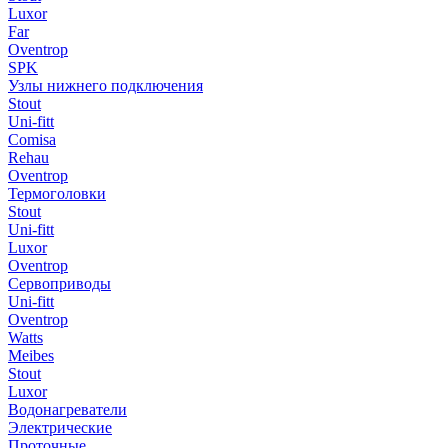
Luxor
Far
Oventrop
SPK
Узлы нижнего подключения
Stout
Uni-fitt
Comisa
Rehau
Oventrop
Термоголовки
Stout
Uni-fitt
Luxor
Oventrop
Сервоприводы
Uni-fitt
Oventrop
Watts
Meibes
Stout
Luxor
Водонагреватели
Электрические
Проточные