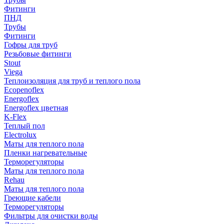
Фитинги
ПНД
Трубы
Фитинги
Гофры для труб
Резьбовые фитинги
Stout
Viega
Теплоизоляция для труб и теплого пола
Ecopenoflex
Energoflex
Energoflex цветная
K-Flex
Теплый пол
Electrolux
Маты для теплого пола
Пленки нагревательные
Терморегуляторы
Маты для теплого пола
Rehau
Маты для теплого пола
Греющие кабели
Терморегуляторы
Фильтры для очистки воды