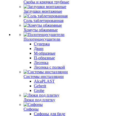
Скобы и крючки трубные
Заглушки монтажные
Соль таблетированная
Хомуты обжимные
Полотенцесушители
Сунержа
Двин
М-образные
П-образные
Лесенка
Лесенка с полкой
Системы инсталляции
AlcaPLAST
Geberit
Grohe
Люки под плитку
Сифоны
Сифoны для биде