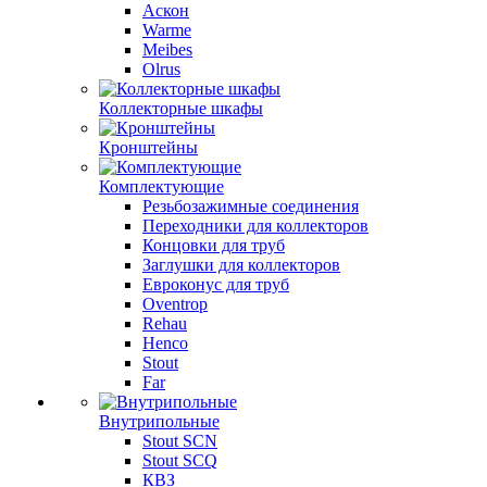
Аскон
Warme
Meibes
Olrus
Коллекторные шкафы
Кронштейны
Комплектующие
Резьбозажимные соединения
Переходники для коллекторов
Концовки для труб
Заглушки для коллекторов
Евроконус для труб
Oventrop
Rehau
Henco
Stout
Far
Внутрипольные
Stout SCN
Stout SCQ
КВЗ