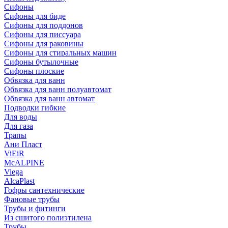
Сифоны
Сифoны для биде
Сифoны для поддонов
Сифoны для писсуара
Сифоны для раковины
Сифоны для стиральных машин
Сифоны бутылочные
Сифоны плоские
Обвязка для ванн
Обвязка для ванн полуавтомат
Обвязка для ванн автомат
Подводки гибкие
Для воды
Для газа
Трапы
Ани Пласт
ViEiR
McALPINE
Viega
AlcaPlast
Гофры сантехнические
Фановые трубы
Трубы и фитинги
Из сшитого полиэтилена
Трубы