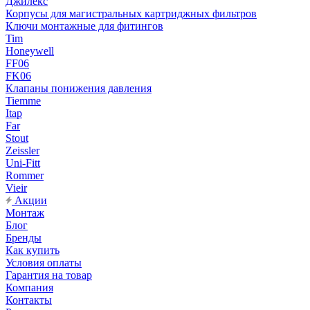
Джилекс
Корпусы для магистральных картриджных фильтров
Ключи монтажные для фитингов
Tim
Honeywell
FF06
FK06
Клапаны понижения давления
Tiemme
Itap
Far
Stout
Zeissler
Uni-Fitt
Rommer
Vieir
Акции
Монтаж
Блог
Бренды
Как купить
Условия оплаты
Гарантия на товар
Компания
Контакты