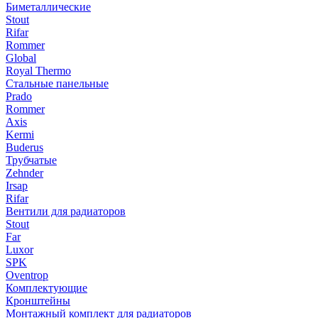
Биметаллические
Stout
Rifar
Rommer
Global
Royal Thermo
Стальные панельные
Prado
Rommer
Axis
Kermi
Buderus
Трубчатые
Zehnder
Irsap
Rifar
Вентили для радиаторов
Stout
Far
Luxor
SPK
Oventrop
Комплектующие
Кронштейны
Монтажный комплект для радиаторов