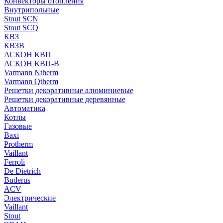
Конвекторы отопления
Внутрипольные
Stout SCN
Stout SCQ
КВЗ
КВЗВ
АСКОН КВП
АСКОН КВП-В
Varmann Ntherm
Varmann Qtherm
Решетки декоративные алюминиевые
Решетки декоративные деревянные
Автоматика
Котлы
Газовые
Baxi
Protherm
Vaillant
Ferroli
De Dietrich
Buderus
ACV
Электрические
Vaillant
Stout