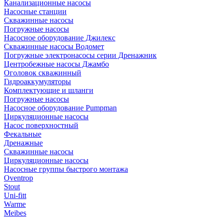
Канализационные насосы
Насосные станции
Скважинные насосы
Погружные насосы
Насосное оборудование Джилекс
Скважинные насосы Водомет
Погружные электронасосы серии Дренажник
Центробежные насосы Джамбо
Оголовок скважинный
Гидроаккумуляторы
Комплектующие и шланги
Погружные насосы
Насосное оборудование Pumpman
Циркуляционные насосы
Насос поверхностный
Фекальные
Дренажные
Скважинные насосы
Циркуляционные насосы
Насосные группы быстрого монтажа
Oventrop
Stout
Uni-fitt
Warme
Meibes