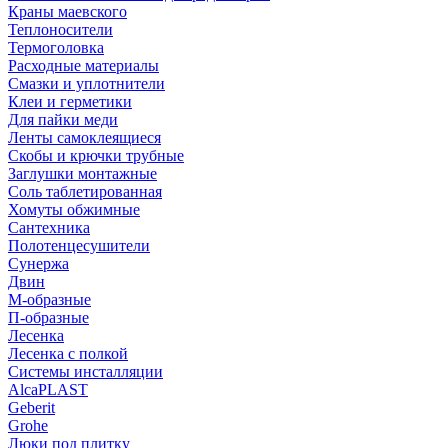
Краны маевского
Теплоносители
Термоголовка
Расходные материалы
Смазки и уплотнители
Клеи и герметики
Для пайки меди
Ленты самоклеящиеся
Скобы и крючки трубные
Заглушки монтажные
Соль таблетированная
Хомуты обжимные
Сантехника
Полотенцесушители
Сунержа
Двин
М-образные
П-образные
Лесенка
Лесенка с полкой
Системы инсталляции
AlcaPLAST
Geberit
Grohe
Люки под плитку