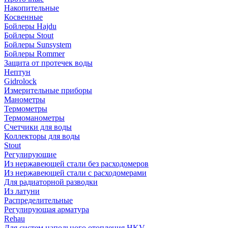
Накопительные
Косвенные
Бойлеры Hajdu
Бойлеры Stout
Бойлеры Sunsystem
Бойлеры Rommer
Защита от протечек воды
Нептун
Gidrolock
Измерительные приборы
Манометры
Термометры
Термоманометры
Счетчики для воды
Коллекторы для воды
Stout
Регулирующие
Из нержавеющей стали без расходомеров
Из нержавеющей стали с расходомерами
Для радиаторной разводки
Из латуни
Распределительные
Регулирующая арматура
Rehau
Для систем напольного отопления HKV