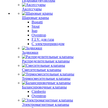
Гидроаккумуляторы
Аксессуары
Шаровые краны
Bugatti
Stout
Itap
Oventrop
F.I.V. для газа
С электроприводом
Задвижки
Распределительные клапаны
Cмесительные клапаны
Термосмесительные клапаны
Балансировочные клапаны
Cimberio
Oventrop
Электромагнитные клапаны