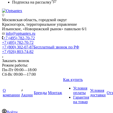
Подписка на рассылку
Московская область, городской округ
Красногорск, территориальное управление
Ильинское, «Новорижский рынок» павильон 6/1
info@optsantex.ru
+7 (495) 782-70-72
+7 (495) 782-70-72
+7 (800) 302-07-87
Бесплатный звонок по РФ
+7 (926) 803-74-82
Заказать звонок
Режим работы:
Пн-Пт 09:00—18:00
Сб-Вс 09:00—17:00
Как купить
Условия
О
Условия
Бренды
Монтаж
оплаты
От
компании
Акции
доставки
Гарантия
на товар
Войти