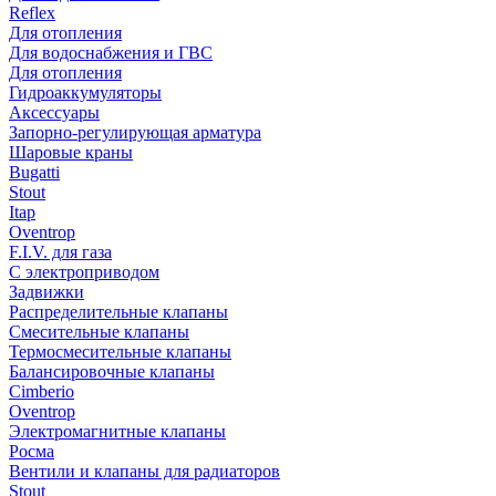
Reflex
Для отопления
Для водоснабжения и ГВС
Для отопления
Гидроаккумуляторы
Аксессуары
Запорно-регулирующая арматура
Шаровые краны
Bugatti
Stout
Itap
Oventrop
F.I.V. для газа
С электроприводом
Задвижки
Распределительные клапаны
Cмесительные клапаны
Термосмесительные клапаны
Балансировочные клапаны
Cimberio
Oventrop
Электромагнитные клапаны
Росма
Вентили и клапаны для радиаторов
Stout