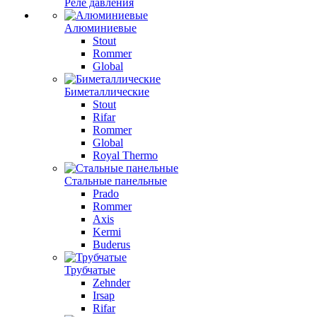
Реле давления
Алюминиевые
Stout
Rommer
Global
Биметаллические
Stout
Rifar
Rommer
Global
Royal Thermo
Стальные панельные
Prado
Rommer
Axis
Kermi
Buderus
Трубчатые
Zehnder
Irsap
Rifar