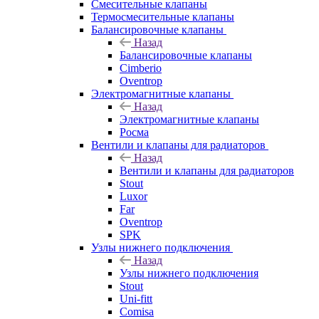
Cмесительные клапаны
Термосмесительные клапаны
Балансировочные клапаны
Назад
Балансировочные клапаны
Cimberio
Oventrop
Электромагнитные клапаны
Назад
Электромагнитные клапаны
Росма
Вентили и клапаны для радиаторов
Назад
Вентили и клапаны для радиаторов
Stout
Luxor
Far
Oventrop
SPK
Узлы нижнего подключения
Назад
Узлы нижнего подключения
Stout
Uni-fitt
Comisa