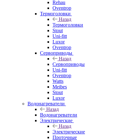
Rehau
Oventrop
Термоголовки
Назад
Термоголовки
Stout
Uni-fitt
Luxor
Oventrop
Сервоприводы
Назад
Сервоприводы
Uni-fitt
Oventrop
Watts
Meibes
Stout
Luxor
Водонагреватели
Назад
Водонагреватели
Электрические
Назад
Электрические
Проточные