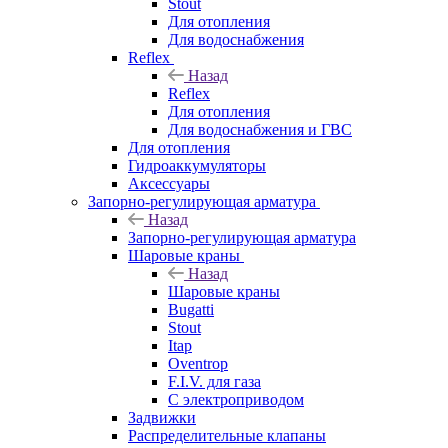
Stout
Stout
Для отопления
Для водоснабжения
Far
Reflex
Назад
Reflex
Для отопления
Для водоснабжения и ГВС
Для отопления
Гидроаккумуляторы
Аксессуары
Запорно-регулирующая арматура
Назад
Запорно-регулирующая арматура
Шаровые краны
Назад
Шаровые краны
Bugatti
Stout
Itap
Oventrop
F.I.V. для газа
С электроприводом
Задвижки
Распределительные клапаны