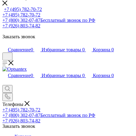
+7 (495) 782-70-72
+7 (495) 782-70-72
+7 (800) 302-07-87
Бесплатный звонок по РФ
+7 (926) 803-74-82
Заказать звонок
Stout
Регулирующие
Сравнение
0
Избранные товары
0
Корзина
0
Из нержавеющей стали без расходомеров
Из нержавеющей стали с расходомерами
Для радиаторной разводки
Из латуни
Сравнение
0
Избранные товары
0
Корзина
0
Распределительные
Регулирующая арматура
Телефоны
+7 (495) 782-70-72
Oventrop
+7 (800) 302-07-87
Бесплатный звонок по РФ
+7 (926) 803-74-82
Заказать звонок