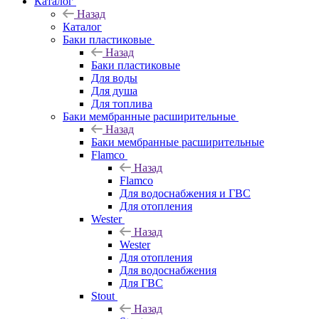
Каталог
Распределительные котельные
Назад
Аскон
Каталог
Баки пластиковые
Warme
Назад
Meibes
Баки пластиковые
Olrus
Для воды
Для душа
Для топлива
Коллекторные шкафы
Баки мембранные расширительные
Назад
Баки мембранные расширительные
Flamco
Назад
Комплектующие
Flamco
Для водоснабжения и ГВС
Резьбозажимные соединения
Для отопления
Переходники для коллекторов
Wester
Концовки для труб
Назад
Wester
Заглушки для коллекторов
Для отопления
Евроконус для труб
Для водоснабжения
Oventrop
Для ГВС
Stout
Rehau
Назад
Henco