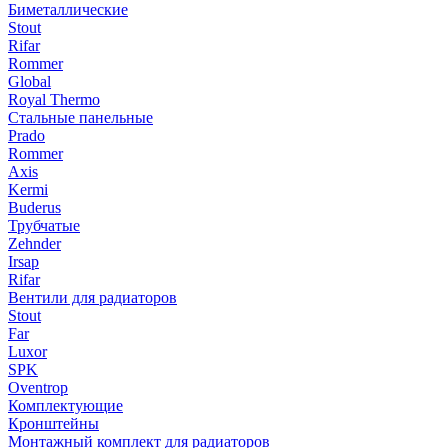
Биметаллические
Stout
Rifar
Rommer
Global
Royal Thermo
Стальные панельные
Prado
Rommer
Axis
Kermi
Buderus
Трубчатые
Zehnder
Irsap
Rifar
Вентили для радиаторов
Stout
Far
Luxor
SPK
Oventrop
Комплектующие
Кронштейны
Монтажный комплект для радиаторов