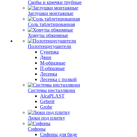
Скобы и крючки трубные
Заглушки монтажные
Соль таблетированная
Хомуты обжимные
Полотенцесушители
Сунержа
Двин
М-образные
П-образные
Лесенка
Лесенка с полкой
Системы инсталляции
AlcaPLAST
Geberit
Grohe
Люки под плитку
Сифоны
Сифoны для биде