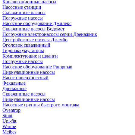
Канализационные насосы
Насосные станции
Скважинные насосы
Погружные насосы
Насосное оборудование Джилекс
Скважинные насосы Водомет
Погружные электронасосы серии Дренажник
Центробежные насосы Джамбо
Оголовок скважинный
Гидроаккумуляторы
Комплектующие и шланги
Погружные насосы
Насосное оборудование Pumpman
Циркуляционные насосы
Насос поверхностный
Фекальные
Дренажные
Скважинные насосы
Циркуляционные насосы
Насосные группы быстрого монтажа
Oventrop
Stout
Uni-fitt
Warme
Meibes