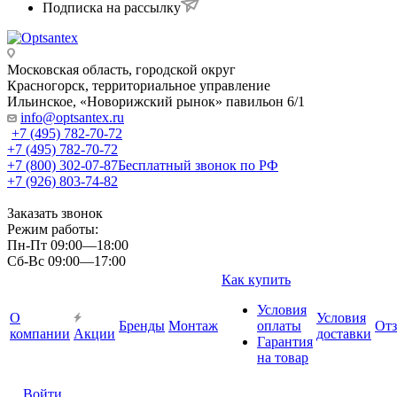
Подписка на рассылку
Московская область, городской округ
Красногорск, территориальное управление
Ильинское, «Новорижский рынок» павильон 6/1
info@optsantex.ru
+7 (495) 782-70-72
+7 (495) 782-70-72
+7 (800) 302-07-87
Бесплатный звонок по РФ
+7 (926) 803-74-82
Заказать звонок
Режим работы:
Пн-Пт 09:00—18:00
Сб-Вс 09:00—17:00
Как купить
Условия
О
Условия
Бренды
Монтаж
оплаты
От
компании
Акции
доставки
Гарантия
на товар
Войти