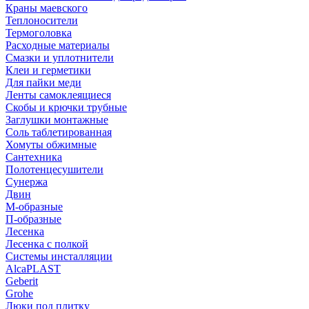
Краны маевского
Теплоносители
Термоголовка
Расходные материалы
Смазки и уплотнители
Клеи и герметики
Для пайки меди
Ленты самоклеящиеся
Скобы и крючки трубные
Заглушки монтажные
Соль таблетированная
Хомуты обжимные
Сантехника
Полотенцесушители
Сунержа
Двин
М-образные
П-образные
Лесенка
Лесенка с полкой
Системы инсталляции
AlcaPLAST
Geberit
Grohe
Люки под плитку