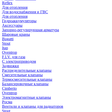
Reflex
Для отопления
Для водоснабжения и ГВС
Для отопления
Гидроаккумуляторы
Аксессуары
Запорно-регулирующая арматура
Шаровые краны
Bugatti
Stout
Itap
Oventrop
F.I.V. для газа
С электроприводом
Задвижки
Распределительные клапаны
Cмесительные клапаны
Термосмесительные клапаны
Балансировочные клапаны
Cimberio
Oventrop
Электромагнитные клапаны
Росма
Вентили и клапаны для радиаторов
Stout