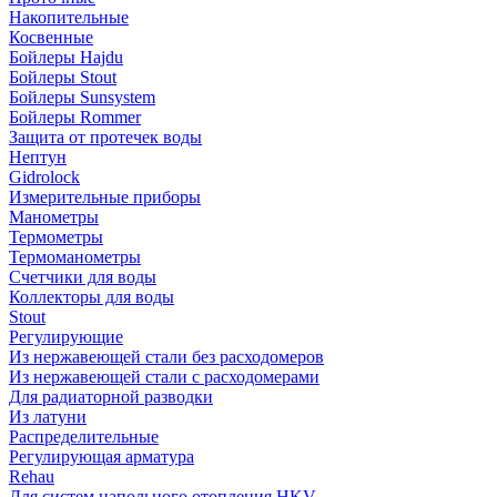
Накопительные
Косвенные
Бойлеры Hajdu
Бойлеры Stout
Бойлеры Sunsystem
Бойлеры Rommer
Защита от протечек воды
Нептун
Gidrolock
Измерительные приборы
Манометры
Термометры
Термоманометры
Счетчики для воды
Коллекторы для воды
Stout
Регулирующие
Из нержавеющей стали без расходомеров
Из нержавеющей стали с расходомерами
Для радиаторной разводки
Из латуни
Распределительные
Регулирующая арматура
Rehau
Для систем напольного отопления HKV