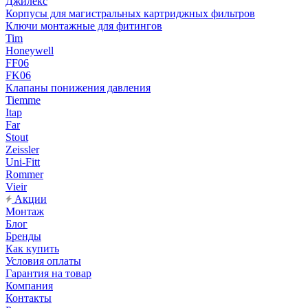
Джилекс
Корпусы для магистральных картриджных фильтров
Ключи монтажные для фитингов
Tim
Honeywell
FF06
FK06
Клапаны понижения давления
Tiemme
Itap
Far
Stout
Zeissler
Uni-Fitt
Rommer
Vieir
Акции
Монтаж
Блог
Бренды
Как купить
Условия оплаты
Гарантия на товар
Компания
Контакты