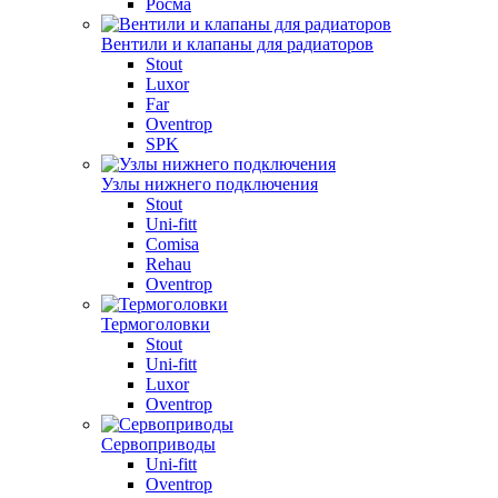
Росма
Вентили и клапаны для радиаторов
Stout
Luxor
Far
Oventrop
SPK
Узлы нижнего подключения
Stout
Uni-fitt
Comisa
Rehau
Oventrop
Термоголовки
Stout
Uni-fitt
Luxor
Oventrop
Сервоприводы
Uni-fitt
Oventrop