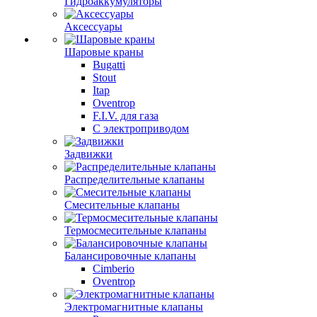
Гидроаккумуляторы
Аксессуары
Шаровые краны
Bugatti
Stout
Itap
Oventrop
F.I.V. для газа
С электроприводом
Задвижки
Распределительные клапаны
Cмесительные клапаны
Термосмесительные клапаны
Балансировочные клапаны
Cimberio
Oventrop
Электромагнитные клапаны