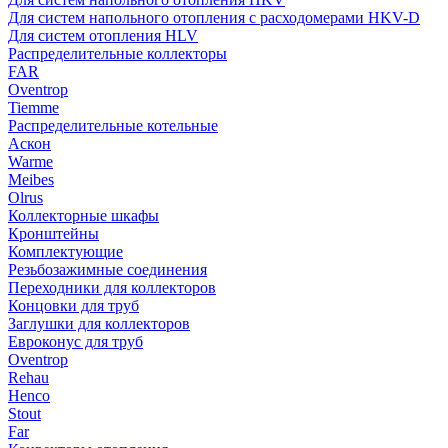
Для систем напольного отопления с расходомерами HKV-D
Для систем отопления HLV
Распределительные коллекторы
FAR
Oventrop
Tiemme
Распределительные котельные
Аскон
Warme
Meibes
Olrus
Коллекторные шкафы
Кронштейны
Комплектующие
Резьбозажимные соединения
Переходники для коллекторов
Концовки для труб
Заглушки для коллекторов
Евроконус для труб
Oventrop
Rehau
Henco
Stout
Far