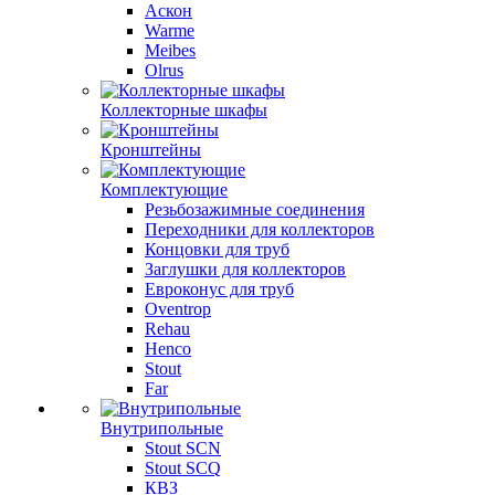
Аскон
Warme
Meibes
Olrus
Коллекторные шкафы
Кронштейны
Комплектующие
Резьбозажимные соединения
Переходники для коллекторов
Концовки для труб
Заглушки для коллекторов
Евроконус для труб
Oventrop
Rehau
Henco
Stout
Far
Внутрипольные
Stout SCN
Stout SCQ
КВЗ