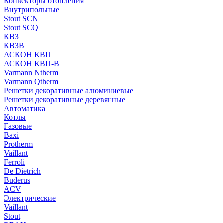
Конвекторы отопления
Внутрипольные
Stout SCN
Stout SCQ
КВЗ
КВЗВ
АСКОН КВП
АСКОН КВП-В
Varmann Ntherm
Varmann Qtherm
Решетки декоративные алюминиевые
Решетки декоративные деревянные
Автоматика
Котлы
Газовые
Baxi
Protherm
Vaillant
Ferroli
De Dietrich
Buderus
ACV
Электрические
Vaillant
Stout