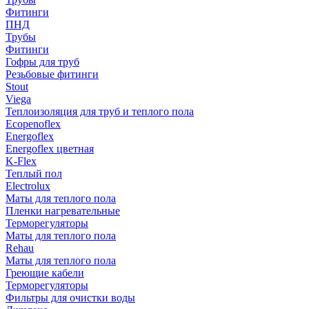
Фитинги
ПНД
Трубы
Фитинги
Гофры для труб
Резьбовые фитинги
Stout
Viega
Теплоизоляция для труб и теплого пола
Ecopenoflex
Energoflex
Energoflex цветная
K-Flex
Теплый пол
Electrolux
Маты для теплого пола
Пленки нагревательные
Терморегуляторы
Маты для теплого пола
Rehau
Маты для теплого пола
Греющие кабели
Терморегуляторы
Фильтры для очистки воды