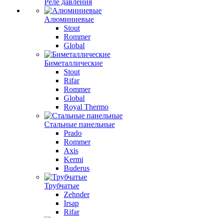
Реле давления
Алюминиевые
Stout
Rommer
Global
Биметаллические
Stout
Rifar
Rommer
Global
Royal Thermo
Стальные панельные
Prado
Rommer
Axis
Kermi
Buderus
Трубчатые
Zehnder
Irsap
Rifar