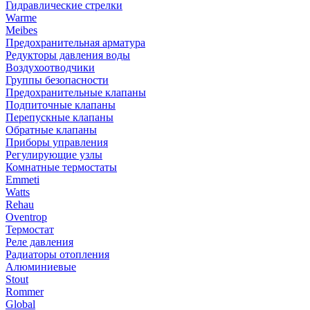
Гидравлические стрелки
Warme
Meibes
Предохранительная арматура
Редукторы давления воды
Воздухоотводчики
Группы безопасности
Предохранительные клапаны
Подпиточные клапаны
Перепускные клапаны
Обратные клапаны
Приборы управления
Регулирующие узлы
Комнатные термостаты
Emmeti
Watts
Rehau
Oventrop
Термостат
Реле давления
Радиаторы отопления
Алюминиевые
Stout
Rommer
Global