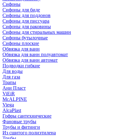
Сифоны
Сифoны для биде
Сифoны для поддонов
Сифoны для писсуара
Сифоны для раковины
Сифоны для стиральных машин
Сифоны бутылочные
Сифоны плоские
Обвязка для ванн
Обвязка для ванн полуавтомат
Обвязка для ванн автомат
Подводки гибкие
Для воды
Для газа
Трапы
Ани Пласт
ViEiR
McALPINE
Viega
AlcaPlast
Гофры сантехнические
Фановые трубы
Трубы и фитинги
Из сшитого полиэтилена
Трубы