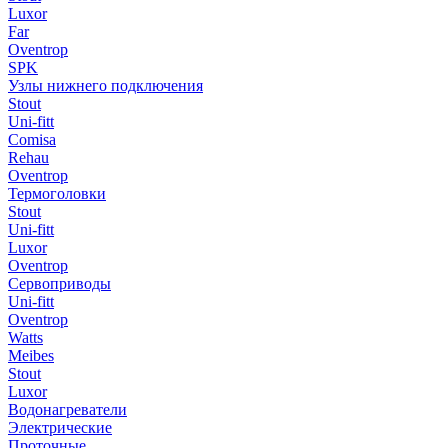
Luxor
Far
Oventrop
SPK
Узлы нижнего подключения
Stout
Uni-fitt
Comisa
Rehau
Oventrop
Термоголовки
Stout
Uni-fitt
Luxor
Oventrop
Сервоприводы
Uni-fitt
Oventrop
Watts
Meibes
Stout
Luxor
Водонагреватели
Электрические
Проточные